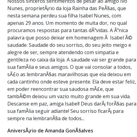
Nossos sinceros sentimentos de pesar ao amigo Ivo
Nunes, proprietÃ¡rio da loja Rainha das PeÃ§as, que
nesta semana perdeu sua filha Isabel Nunes, com
apenas 29 anos. Um momento de muita dor, no qual
procuramos respostas para tantas dÃºvidas. A Ãºnica
palavra que posso deixar em homenagem Ã Isabel Ã©
saudade. Saudade do seu sorriso, do seu jeito meigo e
alegre de ser, sempre atendendo com simpatia e
gentileza no caixa da loja. A saudade vai ser grande para
sua famÃ­lia e seus amigos. O que vai consolar a todos,
sÃ£o as lembranÃ§as maravilhosas que ela deixou em
cada cantinho onde esteve presente. Ela deve estar feliz,
em poder reencontrar sua saudosa mÃ£e, que
tambÃ©m deixou um vazio muito grande em sua vida.
Descanse em paz, amiga Isabel! Deus darÃ¡ forÃ§as para
sua famÃ­lia seguir adiante! Seu sorriso ficarÃ¡ para
sempre na lembranÃ§a de todos...
AniversÃ¡rio de Amanda GonÃ§alves