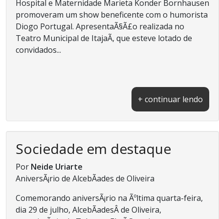
Hospital e Maternidade Marieta Konder Bornhausen
promoveram um show beneficente com o humorista
Diogo Portugal. ApresentaÃ§Ã£o realizada no
Teatro Municipal de ItajaÃ­, que esteve lotado de
convidados...
+ continuar lendo
Sociedade em destaque
Por
Neide Uriarte
AniversÃ¡rio de AlcebÃ­ades de Oliveira
Comemorando aniversÃ¡rio na Ãºltima quarta-feira,
dia 29 de julho, AlcebÃ­adesÂ de Oliveira,