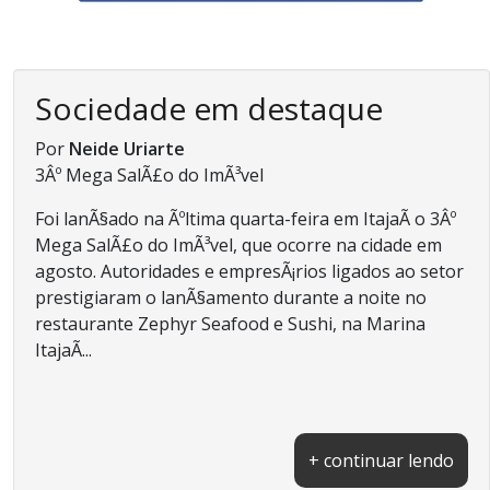
Sociedade em destaque
Por
Neide Uriarte
3Âº Mega SalÃ£o do ImÃ³vel
Foi lanÃ§ado na Ãºltima quarta-feira em ItajaÃ­ o 3Âº
Mega SalÃ£o do ImÃ³vel, que ocorre na cidade em
agosto. Autoridades e empresÃ¡rios ligados ao setor
prestigiaram o lanÃ§amento durante a noite no
restaurante Zephyr Seafood e Sushi, na Marina
ItajaÃ­...
+ continuar lendo