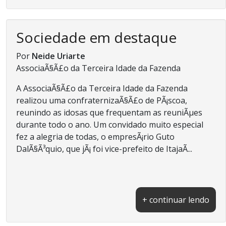
Sociedade em destaque
Por
Neide Uriarte
AssociaÃ§Ã£o da Terceira Idade da Fazenda
A AssociaÃ§Ã£o da Terceira Idade da Fazenda
realizou uma confraternizaÃ§Ã£o de PÃ¡scoa,
reunindo as idosas que frequentam as reuniÃµes
durante todo o ano. Um convidado muito especial
fez a alegria de todas, o empresÃ¡rio Guto
DalÃ§Ã³quio, que jÃ¡ foi vice-prefeito de ItajaÃ­...
+ continuar lendo