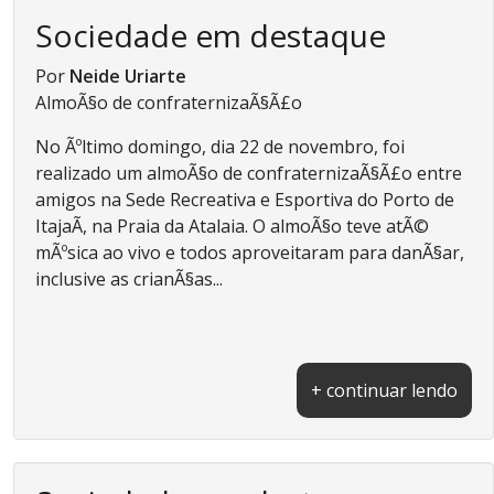
Sociedade em destaque
Por
Neide Uriarte
AlmoÃ§o de confraternizaÃ§Ã£o
No Ãºltimo domingo, dia 22 de novembro, foi
realizado um almoÃ§o de confraternizaÃ§Ã£o entre
amigos na Sede Recreativa e Esportiva do Porto de
ItajaÃ­, na Praia da Atalaia. O almoÃ§o teve atÃ©
mÃºsica ao vivo e todos aproveitaram para danÃ§ar,
inclusive as crianÃ§as...
+ continuar lendo