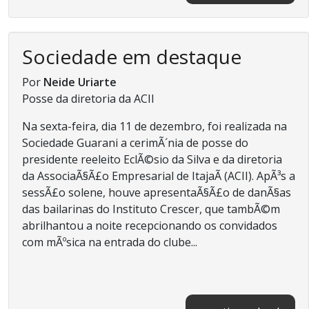
Sociedade em destaque
Por
Neide Uriarte
Posse da diretoria da ACII
Na sexta-feira, dia 11 de dezembro, foi realizada na
Sociedade Guarani a cerimÃ´nia de posse do
presidente reeleito EclÃ©sio da Silva e da diretoria
da AssociaÃ§Ã£o Empresarial de ItajaÃ­ (ACII). ApÃ³s a
sessÃ£o solene, houve apresentaÃ§Ã£o de danÃ§as
das bailarinas do Instituto Crescer, que tambÃ©m
abrilhantou a noite recepcionando os convidados
com mÃºsica na entrada do clube...