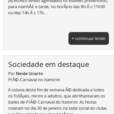
JÃ¡ estÃ£o sendo agendados os exames preventivos,
para manhÃ£ e tarde, no horÃ¡rio das 8h Ã s 11h30
ou das 14h Ã s 17h...
+ continuar lendo
Sociedade em destaque
Por
Neide Uriarte
PrÃ©-Carnaval no Itamirim
A coluna deste fim de semana Ã© dedicada a todos
os foliÃµes, mirins e adultos, que abrilhantaram os
bailes de PrÃ©-Carnaval do Itamirim. As festas
rolaram no dia 30 de janeiro na sede social do clube,