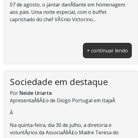
07 de agosto, o jantar danÃ§ante em homenagem
aos pais. Uma noite especial, com o buffet
caprichado do chef VÃ¢nio Victorino...
+ continuar lendo
Sociedade em destaque
Por
Neide Uriarte
ApresentaÃ§Ã£o de Diogo Portugal em ItajaÃ­
Â
Na quinta-feira, dia 30 de julho, a diretoria e
voluntÃ¡rios da AssociaÃ§Ã£o Madre Teresa do