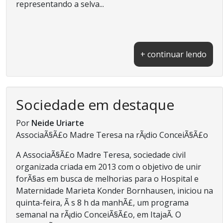
representando a selva...
+ continuar lendo
Sociedade em destaque
Por
Neide Uriarte
AssociaÃ§Ã£o Madre Teresa na rÃ¡dio ConceiÃ§Ã£o
A AssociaÃ§Ã£o Madre Teresa, sociedade civil
organizada criada em 2013 com o objetivo de unir
forÃ§as em busca de melhorias para o Hospital e
Maternidade Marieta Konder Bornhausen, iniciou na
quinta-feira, Ã s 8 h da manhÃ£, um programa
semanal na rÃ¡dio ConceiÃ§Ã£o, em ItajaÃ­. O