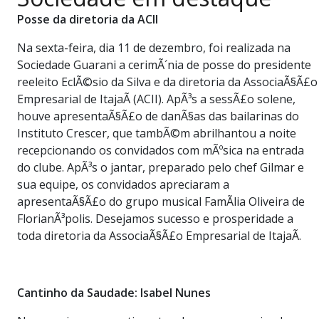
PUBLICAÇÕES LEGAIS
Posse da diretoria da ACII
CONTATO
Na sexta-feira, dia 11 de dezembro, foi realizada na
Sociedade Guarani a cerimÃ´nia de posse do presidente
reeleito EclÃ©sio da Silva e da diretoria da AssociaÃ§Ã£o
Empresarial de ItajaÃ­ (ACII). ApÃ³s a sessÃ£o solene,
houve apresentaÃ§Ã£o de danÃ§as das bailarinas do
Instituto Crescer, que tambÃ©m abrilhantou a noite
recepcionando os convidados com mÃºsica na entrada
do clube. ApÃ³s o jantar, preparado pelo chef Gilmar e
sua equipe, os convidados apreciaram a
apresentaÃ§Ã£o do grupo musical FamÃ­lia Oliveira de
FlorianÃ³polis. Desejamos sucesso e prosperidade a
toda diretoria da AssociaÃ§Ã£o Empresarial de ItajaÃ­.
Cantinho da Saudade: Isabel Nunes