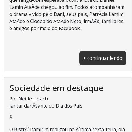
Lamin AtaÃ­de chegou ao fim. Todos acompanharam
o drama vivido pelo Dani, seus pais, PatrÃ­cia Lamim
AtaÃ­de e Clodoaldo AtaÃ­de Neto, irmÃ£s, familiares
e amigos por meio do Facebook...
+ continuar lendo
Sociedade em destaque
Por
Neide Uriarte
Jantar danÃ§ante do Dia dos Pais
Â
O BistrÃ´ Itamirim realizou na Ãºltima sexta-feira, dia