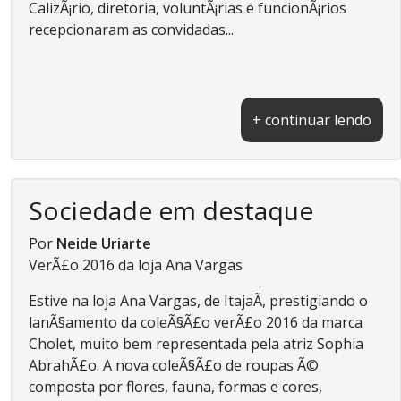
CalizÃ¡rio, diretoria, voluntÃ¡rias e funcionÃ¡rios
recepcionaram as convidadas...
+ continuar lendo
Sociedade em destaque
Por
Neide Uriarte
VerÃ£o 2016 da loja Ana Vargas
Estive na loja Ana Vargas, de ItajaÃ­, prestigiando o
lanÃ§amento da coleÃ§Ã£o verÃ£o 2016 da marca
Cholet, muito bem representada pela atriz Sophia
AbrahÃ£o. A nova coleÃ§Ã£o de roupas Ã©
composta por flores, fauna, formas e cores,