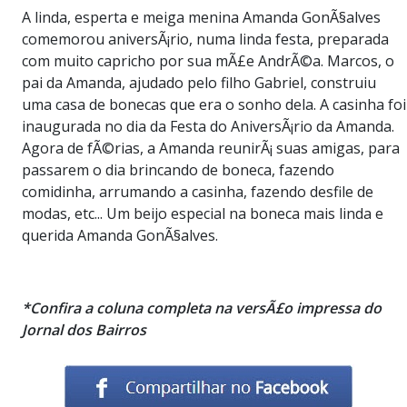
A linda, esperta e meiga menina Amanda GonÃ§alves
comemorou aniversÃ¡rio, numa linda festa, preparada
com muito capricho por sua mÃ£e AndrÃ©a. Marcos, o
pai da Amanda, ajudado pelo filho Gabriel, construiu
uma casa de bonecas que era o sonho dela. A casinha foi
inaugurada no dia da Festa do AniversÃ¡rio da Amanda.
Agora de fÃ©rias, a Amanda reunirÃ¡ suas amigas, para
passarem o dia brincando de boneca, fazendo
comidinha, arrumando a casinha, fazendo desfile de
modas, etc... Um beijo especial na boneca mais linda e
querida Amanda GonÃ§alves.
*Confira a coluna completa na versÃ£o impressa do
Jornal dos Bairros