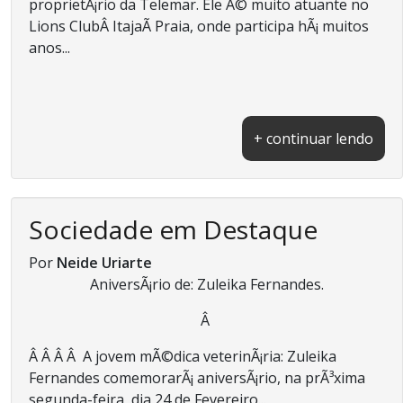
proprietÃ¡rio da Telemar. Ele Ã© muito atuante no
Lions ClubÂ ItajaÃ­ Praia, onde participa hÃ¡ muitos
anos...
+ continuar lendo
Sociedade em Destaque
Por
Neide Uriarte
AniversÃ¡rio de: Zuleika Fernandes.
Â
Â Â Â Â A jovem mÃ©dica veterinÃ¡ria: Zuleika
Fernandes comemorarÃ¡ aniversÃ¡rio, na prÃ³xima
segunda-feira, dia 24 de Fevereiro...