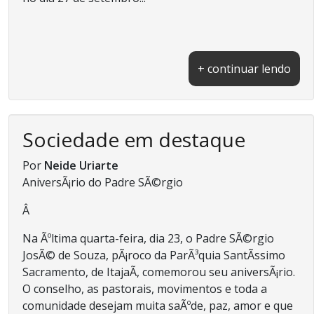
+ continuar lendo
Sociedade em destaque
Por
Neide Uriarte
AniversÃ¡rio do Padre SÃ©rgio
Â
Na Ãºltima quarta-feira, dia 23, o Padre SÃ©rgio
JosÃ© de Souza, pÃ¡roco da ParÃ³quia SantÃ­ssimo
Sacramento, de ItajaÃ­, comemorou seu aniversÃ¡rio.
O conselho, as pastorais, movimentos e toda a
comunidade desejam muita saÃºde, paz, amor e que