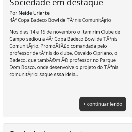
Sociedade em destaque
Por
Neide Uriarte
4Âª Copa Badeco Bowl de TÃªnis ComunitÃ¡rio
Nos dias 14 e 15 de novembro o Itamirim Clube de
Campo sediou a 4Âª Copa Badeco Bowl de TÃªnis
ComunitÃ¡rio. PromoÃ§Ã£o comandada pelo
professor de tÃªnis do clube, Osvaldo Cipriano, o
Badeco, que tambÃ©m Ã© professor no Parque
Dom Bosco, onde desenvolve o projeto do TÃªnis
comunitÃ¡rio: saque essa ideia...
+ continuar lendo