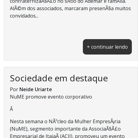
confraternizaÃ§Ã£o no sÃ­tio do Ademar e famÃ­lia.
AlÃ©m dos associados, marcaram presenÃ§a muitos
convidados...
+ continuar lendo
Sociedade em destaque
Por
Neide Uriarte
NuME promove evento corporativo
Â
Nesta semana o NÃºcleo da Mulher EmpresÃ¡ria
(NuME), segmento importante da AssociaÃ§Ã£o
Empresarial de ItajaÃ­ (ACII), promoveu um evento