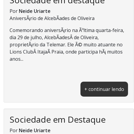
Por
Neide Uriarte
AniversÃ¡rio de AlcebÃ­ades de Oliveira
Comemorando aniversÃ¡rio na Ãºltima quarta-feira,
dia 29 de julho, AlcebÃ­adesÂ de Oliveira,
proprietÃ¡rio da Telemar. Ele Ã© muito atuante no
Lions ClubÂ ItajaÃ­ Praia, onde participa hÃ¡ muitos
anos...
+ continuar lendo
Sociedade em Destaque
Por
Neide Uriarte