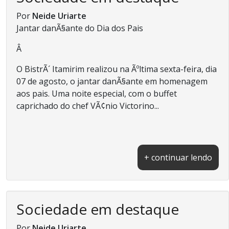
Por
Neide Uriarte
Jantar danÃ§ante do Dia dos Pais
Â
O BistrÃ´ Itamirim realizou na Ãºltima sexta-feira, dia
07 de agosto, o jantar danÃ§ante em homenagem
aos pais. Uma noite especial, com o buffet
caprichado do chef VÃ¢nio Victorino...
+ continuar lendo
Sociedade em destaque
Por
Neide Uriarte