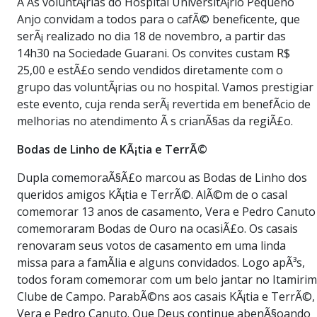
Â As voluntÃ¡rias do Hospital UniversitÃ¡rio Pequeno
Anjo convidam a todos para o cafÃ© beneficente, que
serÃ¡ realizado no dia 18 de novembro, a partir das
14h30 na Sociedade Guarani. Os convites custam R$
25,00 e estÃ£o sendo vendidos diretamente com o
grupo das voluntÃ¡rias ou no hospital. Vamos prestigiar
este evento, cuja renda serÃ¡ revertida em benefÃ­cio de
melhorias no atendimento Ã s crianÃ§as da regiÃ£o.
Bodas de Linho de KÃ¡tia e TerrÃ©
Dupla comemoraÃ§Ã£o marcou as Bodas de Linho dos
queridos amigos KÃ¡tia e TerrÃ©. AlÃ©m de o casal
comemorar 13 anos de casamento, Vera e Pedro Canuto
comemoraram Bodas de Ouro na ocasiÃ£o. Os casais
renovaram seus votos de casamento em uma linda
missa para a famÃ­lia e alguns convidados. Logo apÃ³s,
todos foram comemorar com um belo jantar no Itamirim
Clube de Campo. ParabÃ©ns aos casais KÃ¡tia e TerrÃ©,
Vera e Pedro Canuto. Que Deus continue abenÃ§oando