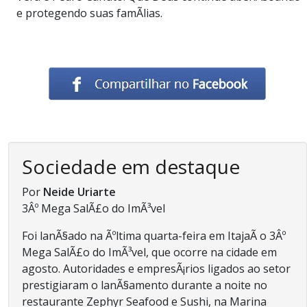
e protegendo suas famÃ­lias.
Sociedade em destaque
Por
Neide Uriarte
3Âº Mega SalÃ£o do ImÃ³vel
Foi lanÃ§ado na Ãºltima quarta-feira em ItajaÃ­ o 3Âº
Mega SalÃ£o do ImÃ³vel, que ocorre na cidade em
agosto. Autoridades e empresÃ¡rios ligados ao setor
prestigiaram o lanÃ§amento durante a noite no
restaurante Zephyr Seafood e Sushi, na Marina