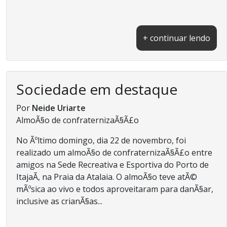
+ continuar lendo
Sociedade em destaque
Por
Neide Uriarte
AlmoÃ§o de confraternizaÃ§Ã£o
No Ãºltimo domingo, dia 22 de novembro, foi
realizado um almoÃ§o de confraternizaÃ§Ã£o entre
amigos na Sede Recreativa e Esportiva do Porto de
ItajaÃ­, na Praia da Atalaia. O almoÃ§o teve atÃ©
mÃºsica ao vivo e todos aproveitaram para danÃ§ar,
inclusive as crianÃ§as...