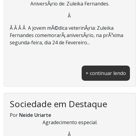
AniversÃ¡rio de: Zuleika Fernandes.
Â
Â Â Â Â A jovem mÃ©dica veterinÃ¡ria: Zuleika
Fernandes comemorarÃ¡ aniversÃ¡rio, na prÃ³xima
segunda-feira, dia 24 de Fevereiro...
+ continuar lendo
Sociedade em Destaque
Por
Neide Uriarte
Agradecimento especial.
Â