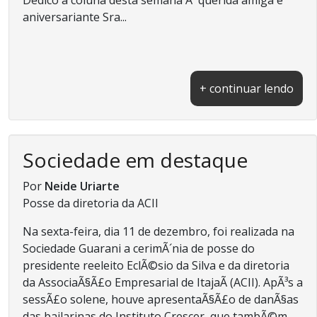
aniversariante Sra...
+ continuar lendo
Sociedade em destaque
Por
Neide Uriarte
Posse da diretoria da ACII
Na sexta-feira, dia 11 de dezembro, foi realizada na
Sociedade Guarani a cerimÃ´nia de posse do
presidente reeleito EclÃ©sio da Silva e da diretoria
da AssociaÃ§Ã£o Empresarial de ItajaÃ­ (ACII). ApÃ³s a
sessÃ£o solene, houve apresentaÃ§Ã£o de danÃ§as
das bailarinas do Instituto Crescer, que tambÃ©m