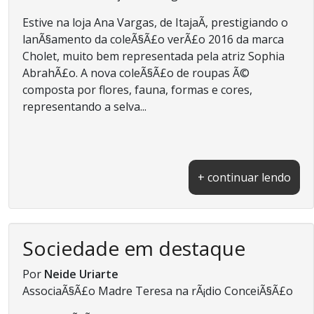
Estive na loja Ana Vargas, de ItajaÃ­, prestigiando o
lanÃ§amento da coleÃ§Ã£o verÃ£o 2016 da marca
Cholet, muito bem representada pela atriz Sophia
AbrahÃ£o. A nova coleÃ§Ã£o de roupas Ã©
composta por flores, fauna, formas e cores,
representando a selva...
+ continuar lendo
Sociedade em destaque
Por
Neide Uriarte
AssociaÃ§Ã£o Madre Teresa na rÃ¡dio ConceiÃ§Ã£o