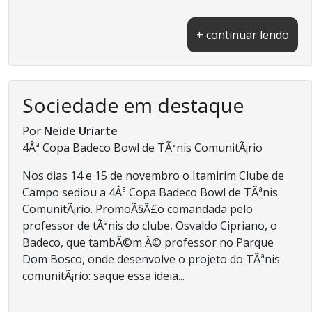
+ continuar lendo
Sociedade em destaque
Por
Neide Uriarte
4Âª Copa Badeco Bowl de TÃªnis ComunitÃ¡rio
Nos dias 14 e 15 de novembro o Itamirim Clube de
Campo sediou a 4Âª Copa Badeco Bowl de TÃªnis
ComunitÃ¡rio. PromoÃ§Ã£o comandada pelo
professor de tÃªnis do clube, Osvaldo Cipriano, o
Badeco, que tambÃ©m Ã© professor no Parque
Dom Bosco, onde desenvolve o projeto do TÃªnis
comunitÃ¡rio: saque essa ideia...