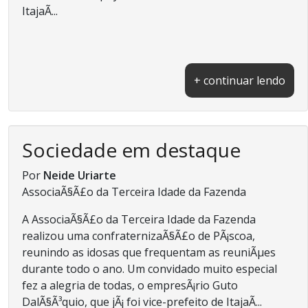
ItajaÃ­...
+ continuar lendo
Sociedade em destaque
Por
Neide Uriarte
AssociaÃ§Ã£o da Terceira Idade da Fazenda
A AssociaÃ§Ã£o da Terceira Idade da Fazenda
realizou uma confraternizaÃ§Ã£o de PÃ¡scoa,
reunindo as idosas que frequentam as reuniÃµes
durante todo o ano. Um convidado muito especial
fez a alegria de todas, o empresÃ¡rio Guto
DalÃ§Ã³quio, que jÃ¡ foi vice-prefeito de ItajaÃ­...