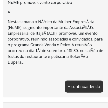
NuME promove evento corporativo
Â
Nesta semana o NÃºcleo da Mulher EmpresÃ¡ria
(NuME), segmento importante da AssociaÃ§Ã£o
Empresarial de ItajaÃ­ (ACII), promoveu um evento
corporativo, reunindo associadas e convidados, para
o programa Grande Venda o Peixe. A reuniÃ£o
ocorreu no dia 1Âº de setembro, 18h30, no salÃ£o de
festas do restaurante e petiscaria BokerÃ£o
Dupera...
+ continuar lendo