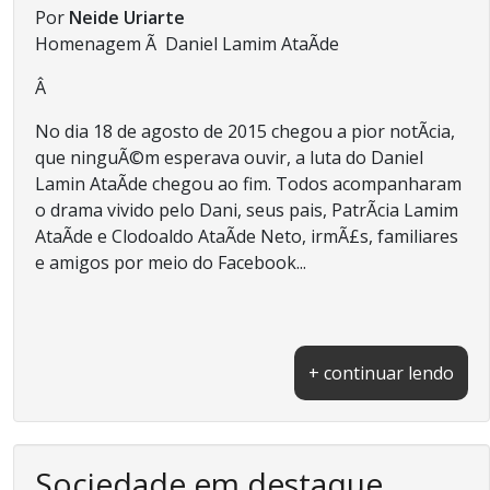
Por
Neide Uriarte
Homenagem Ã Daniel Lamim AtaÃ­de
Â
No dia 18 de agosto de 2015 chegou a pior notÃ­cia,
que ninguÃ©m esperava ouvir, a luta do Daniel
Lamin AtaÃ­de chegou ao fim. Todos acompanharam
o drama vivido pelo Dani, seus pais, PatrÃ­cia Lamim
AtaÃ­de e Clodoaldo AtaÃ­de Neto, irmÃ£s, familiares
e amigos por meio do Facebook...
+ continuar lendo
Sociedade em destaque