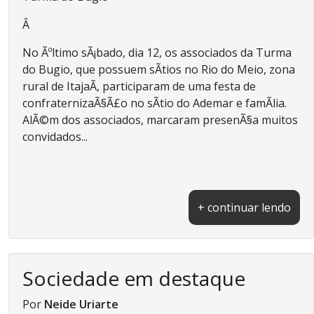
Â
No Ãºltimo sÃ¡bado, dia 12, os associados da Turma
do Bugio, que possuem sÃ­tios no Rio do Meio, zona
rural de ItajaÃ­, participaram de uma festa de
confraternizaÃ§Ã£o no sÃ­tio do Ademar e famÃ­lia.
AlÃ©m dos associados, marcaram presenÃ§a muitos
convidados...
+ continuar lendo
Sociedade em destaque
Por
Neide Uriarte