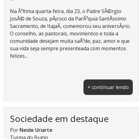
Na Ãºltima quarta-feira, dia 23, o Padre SÃ©rgio
JosÃ© de Souza, pÃ¡roco da ParÃ³quia SantÃ­ssimo
Sacramento, de ItajaÃ­, comemorou seu aniversÃ¡rio.
O conselho, as pastorais, movimentos e toda a
comunidade desejam muita saÃºde, paz, amor e que
sua vida seja sempre presenteada com momentos
felizes...
+ continuar lendo
Sociedade em destaque
Por
Neide Uriarte
Turma do Bugio