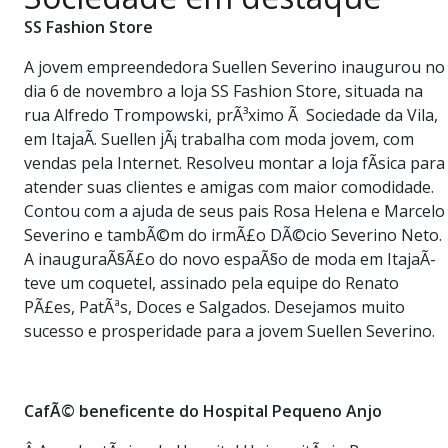
PUBLICAÇÕES LEGAIS
SS Fashion Store
CONTATO
A jovem empreendedora Suellen Severino inaugurou no
dia 6 de novembro a loja SS Fashion Store, situada na
rua Alfredo Trompowski, prÃ³ximo Ã Sociedade da Vila,
em ItajaÃ­. Suellen jÃ¡ trabalha com moda jovem, com
vendas pela Internet. Resolveu montar a loja fÃ­sica para
atender suas clientes e amigas com maior comodidade.
Contou com a ajuda de seus pais Rosa Helena e Marcelo
Severino e tambÃ©m do irmÃ£o DÃ©cio Severino Neto.
A inauguraÃ§Ã£o do novo espaÃ§o de moda em ItajaÃ­
teve um coquetel, assinado pela equipe do Renato
PÃ£es, PatÃªs, Doces e Salgados. Desejamos muito
sucesso e prosperidade para a jovem Suellen Severino.
CafÃ© beneficente do Hospital Pequeno Anjo