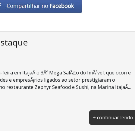
estaque
-feira em ItajaÃ­ o 3Âº Mega SalÃ£o do ImÃ³vel, que ocorre
des e empresÃ¡rios ligados ao setor prestigiaram o
o restaurante Zephyr Seafood e Sushi, na Marina ItajaÃ­...
+ continuar lendo