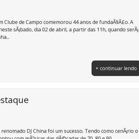
rim Clube de Campo comemorou 44 anos de fundaÃ§Ã£o. A
te sÃ¡bado, dia 02 de abril, a partir das 11h, quando serÃ¡
ha...
+ continuar lendo
estaque
lo renomado DJ China foi um sucesso. Tendo como cenÃ¡rio o
ntou com mÃºsicas das dÃ©cadas de 70, 80 e 90...