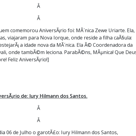
Â
Â
quem comemorou AniversÃ¡rio foi: MÃ´nica Zewe Uriarte. Ela,
as, viajaram para Nova Iorque, onde reside a filha caÃ§ula:
 festejarÃ¡ a idade nova da MÃ´nica. Ela Ã© Coordenadora da
ivali, onde tambÃ©m leciona. ParabÃ©ns, MÃµnica! Que Deu
! Feliz AniversÃ¡rio!]
versÃ¡rio de: Iury Hilmann dos Santos.
Â
Â
dia 06 de Julho o garotÃ£o: Iury Hilmann dos Santos,