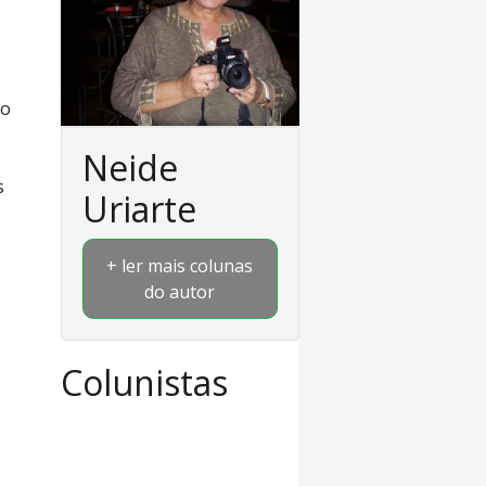
 o
Neide
s
Uriarte
+ ler mais colunas
do autor
Colunistas