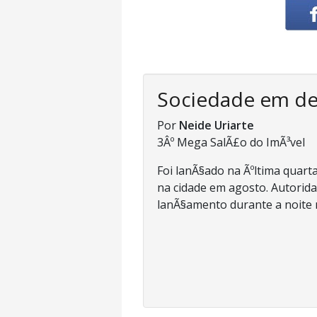
Sociedade em d
Por
Neide Uriarte
3Âº Mega SalÃ£o do ImÃ³vel
Foi lanÃ§ado na Ãºltima quarta
na cidade em agosto. Autorida
lanÃ§amento durante a noite n