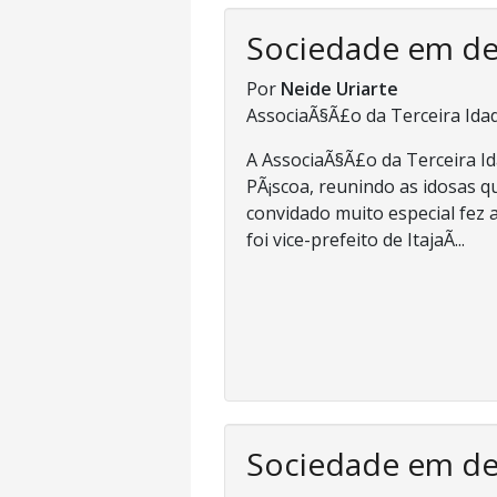
Sociedade em d
Por
Neide Uriarte
AssociaÃ§Ã£o da Terceira Ida
A AssociaÃ§Ã£o da Terceira I
PÃ¡scoa, reunindo as idosas 
convidado muito especial fez a
foi vice-prefeito de ItajaÃ­...
Sociedade em d