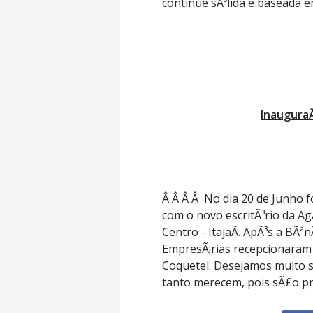
continue sÃ³lida e baseada 
Inaugura
Â Â Â Â No dia 20 de Junho f
com o novo escritÃ³rio da Ag
Centro - ItajaÃ­. ApÃ³s a BÃª
EmpresÃ¡rias recepcionaram f
Coquetel. Desejamos muito s
tanto merecem, pois sÃ£o pr