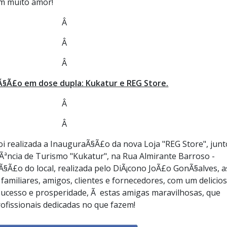
em muito amor!
Â
Â
Â
Ã§Ã£o em dose dupla: Kukatur e REG Store.
Â
Â
oi realizada a InauguraÃ§Ã£o da nova Loja "REG Store", junt
Ãªncia de Turismo "Kukatur", na Rua Almirante Barroso -
nÃ§Ã£o do local, realizada pelo DiÃ¡cono JoÃ£o GonÃ§alves, a
amiliares, amigos, clientes e fornecedores, com um delicio
ucesso e prosperidade, Ã estas amigas maravilhosas, que
ofissionais dedicadas no que fazem!