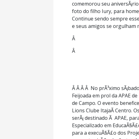
comemorou seu aniversÃ¡rio j
foto do filho Iury, para hom
Continue sendo sempre esse 
e seus amigos se orgulham m
Â
Â
Â Â Â Â No prÃ³ximo sÃ¡bado, 
Feijoada em prol da APAE de 
de Campo. O evento benefice
Lions Clube ItajaÃ­ Centro. 
serÃ¡ destinado Ã APAE, pa
Especializado em EducaÃ§Ã£o 
para a execuÃ§Ã£o dos Proje