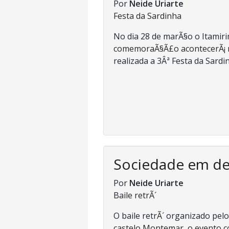
Por
Neide Uriarte
Festa da Sardinha
No dia 28 de marÃ§o o Itami
comemoraÃ§Ã£o acontecerÃ¡ nes
realizada a 3Âª Festa da Sardin
Sociedade em d
Por
Neide Uriarte
Baile retrÃ´
O baile retrÃ´ organizado pe
castelo Montemar, o evento co