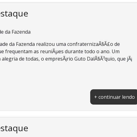
estaque
de da Fazenda
dade da Fazenda realizou uma confraternizaÃ§Ã£o de
que frequentam as reuniÃµes durante todo o ano. Um
 alegria de todas, o empresÃ¡rio Guto DalÃ§Ã³quio, que jÃ¡
+ continuar lendo
estaque