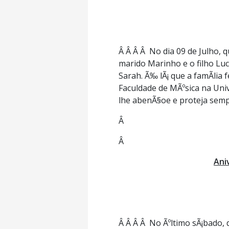
Â Â Â Â No dia 09 de Julho, 
marido Marinho e o filho Luc
Sarah. Ã‰ lÃ¡ que a famÃ­lia
Faculdade de MÃºsica na Un
lhe abenÃ§oe e proteja sempre
Â
Â
Ani
Â Â Â Â No Ãºltimo sÃ¡bado, 