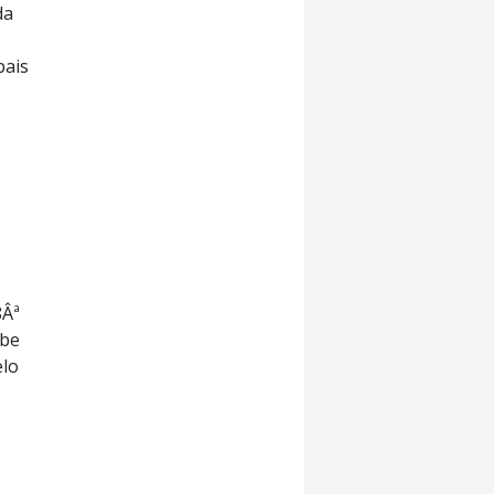
da
pais
8Âª
ube
elo
,