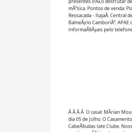
presentes irÃ£o desfrutar d
mÃºsica. Pontos de venda: Pla
Ressacada - ItajaÃ­. Central 
BalneÃ¡rio CamboriÃº. APAE de
InformaÃ§Ãµes pelo telefone
Â Â Â Â O casal: MÃ­rian Mour
dia 05 de Julho. O Casamento 
CabeÃ§udas Iate Clube. Nos