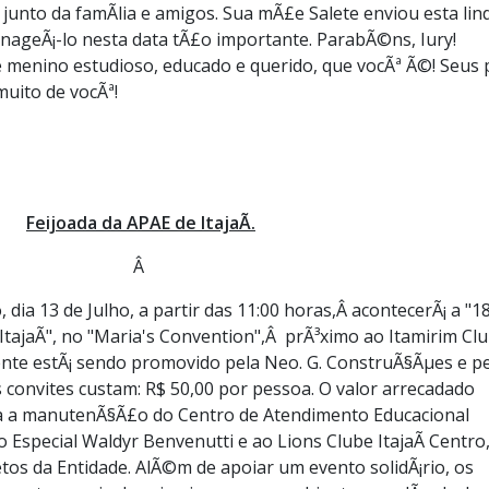
unto da famÃ­lia e amigos. Sua mÃ£e Salete enviou esta lin
enageÃ¡-lo nesta data tÃ£o importante. ParabÃ©ns, Iury!
menino estudioso, educado e querido, que vocÃª Ã©! Seus 
uito de vocÃª!
Feijoada da APAE de ItajaÃ­.
Â
dia 13 de Julho, a partir das 11:00 horas,Â acontecerÃ¡ a "1
ItajaÃ­", no "Maria's Convention",Â prÃ³ximo ao Itamirim Cl
nte estÃ¡ sendo promovido pela Neo. G. ConstruÃ§Ãµes e p
Os convites custam: R$ 50,00 por pessoa. O valor arrecadado
ra a manutenÃ§Ã£o do Centro de Atendimento Educacional
Especial Waldyr Benvenutti e ao Lions Clube ItajaÃ­ Centro
tos da Entidade. AlÃ©m de apoiar um evento solidÃ¡rio, os