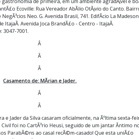
e gastronomia de primeira, em um ambiente agradÃ¡vel e bo
ntÃ£o Ecoville: Rua Vereador AbÃ­lio OtÃ¡vio do Canto. Bairr
de NegÃ³cios Neo. G. Avenida Brasil, 741. EdifÃ­cio La Madeson
 ItajaÃ­. Avenida Joca BrandÃ£o - Centro - ItajaÃ­.
: 3047-7001.
Â
Â
Â
Casamento de: MÃ­rian e Jader.
Â
Â
a e Jader da Silva casaram oficialmente, na Ãºltima sexta-fei
Civil foi no CartÃ³rio Heusi, seguido de um jantar Ã­ntimo n
sos ParabÃ©ns ao casal recÃ©m-casado! Que esta uniÃ£o