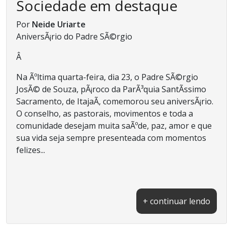
Sociedade em destaque
Por
Neide Uriarte
AniversÃ¡rio do Padre SÃ©rgio
Â
Na Ãºltima quarta-feira, dia 23, o Padre SÃ©rgio
JosÃ© de Souza, pÃ¡roco da ParÃ³quia SantÃ­ssimo
Sacramento, de ItajaÃ­, comemorou seu aniversÃ¡rio.
O conselho, as pastorais, movimentos e toda a
comunidade desejam muita saÃºde, paz, amor e que
sua vida seja sempre presenteada com momentos
felizes...
+ continuar lendo