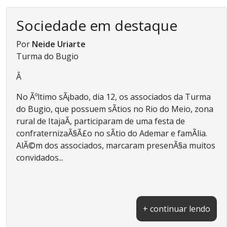
Sociedade em destaque
Por
Neide Uriarte
Turma do Bugio
Â
No Ãºltimo sÃ¡bado, dia 12, os associados da Turma
do Bugio, que possuem sÃ­tios no Rio do Meio, zona
rural de ItajaÃ­, participaram de uma festa de
confraternizaÃ§Ã£o no sÃ­tio do Ademar e famÃ­lia.
AlÃ©m dos associados, marcaram presenÃ§a muitos
convidados...
+ continuar lendo