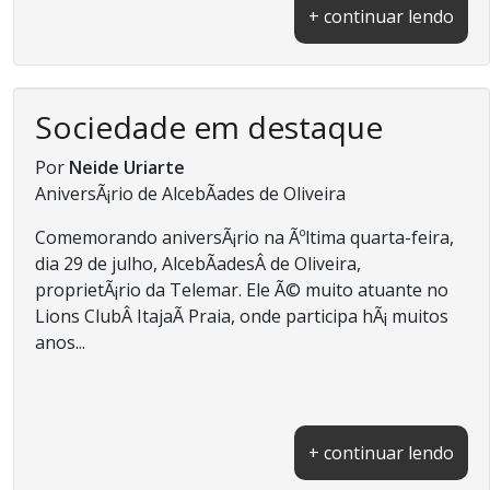
+ continuar lendo
Sociedade em destaque
Por
Neide Uriarte
AniversÃ¡rio de AlcebÃ­ades de Oliveira
Comemorando aniversÃ¡rio na Ãºltima quarta-feira,
dia 29 de julho, AlcebÃ­adesÂ de Oliveira,
proprietÃ¡rio da Telemar. Ele Ã© muito atuante no
Lions ClubÂ ItajaÃ­ Praia, onde participa hÃ¡ muitos
anos...
+ continuar lendo