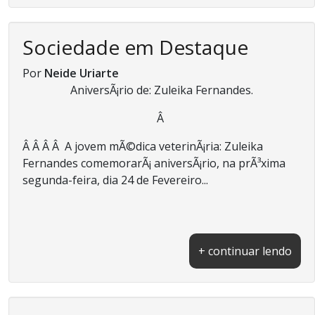
Sociedade em Destaque
Por
Neide Uriarte
AniversÃ¡rio de: Zuleika Fernandes.
Â
Â Â Â Â A jovem mÃ©dica veterinÃ¡ria: Zuleika
Fernandes comemorarÃ¡ aniversÃ¡rio, na prÃ³xima
segunda-feira, dia 24 de Fevereiro...
+ continuar lendo