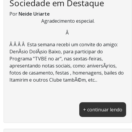
Sociedade em Destaque
Por
Neide Uriarte
Agradecimento especial.
Â
Â Â Â Â Esta semana recebi um convite do amigo:
DenÃ­sio DolÃ¡sio Baixo, para participar do
Programa "TVBE no ar", nas sextas-feiras,
apresentando notas sociais, como: aniversÃ¡rios,
fotos de casamento, festas , homenagens, bailes do
Itamirim e outros Clube tambÃ©m, etc...
+ continuar lendo