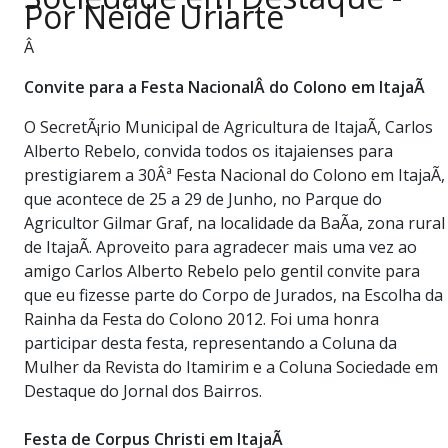
Por Neide Uriarte
PUBLICAÇÕES LEGAIS
CONTATO
Â
Convite para a Festa NacionalÂ
do Colono em ItajaÃ­
O SecretÃ¡rio Municipal de Agricultura de ItajaÃ­, Carlos
Alberto Rebelo, convida todos os itajaienses para
prestigiarem a 30Âª Festa Nacional do Colono em ItajaÃ­,
que acontece de 25 a 29 de Junho, no Parque do
Agricultor Gilmar Graf, na localidade da BaÃ­a, zona rural
de ItajaÃ­. Aproveito para agradecer mais uma vez ao
amigo Carlos Alberto Rebelo pelo gentil convite para
que eu fizesse parte do Corpo de Jurados, na Escolha da
Rainha da Festa do Colono 2012. Foi uma honra
participar desta festa, representando a Coluna da
Mulher da Revista do Itamirim e a Coluna Sociedade em
Destaque do Jornal dos Bairros.
Festa de Corpus Christi em ItajaÃ­