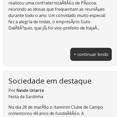
realizou uma confraternizaÃ§Ã£o de PÃ¡scoa,
reunindo as idosas que frequentam as reuniÃµes
durante todo o ano. Um convidado muito especial
fez a alegria de todas, o empresÃ¡rio Guto
DalÃ§Ã³quio, que jÃ¡ foi vice-prefeito de ItajaÃ­...
+ continuar lendo
Sociedade em destaque
Por
Neide Uriarte
Festa da Sardinha
No dia 28 de marÃ§o o Itamirim Clube de Campo
comemorou 44 anos de fundaÃ§Ã£o. A