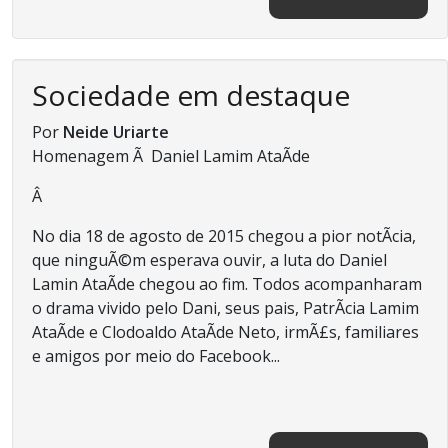
Sociedade em destaque
Por
Neide Uriarte
Homenagem Ã Daniel Lamim AtaÃ­de
Â
No dia 18 de agosto de 2015 chegou a pior notÃ­cia,
que ninguÃ©m esperava ouvir, a luta do Daniel
Lamin AtaÃ­de chegou ao fim. Todos acompanharam
o drama vivido pelo Dani, seus pais, PatrÃ­cia Lamim
AtaÃ­de e Clodoaldo AtaÃ­de Neto, irmÃ£s, familiares
e amigos por meio do Facebook...