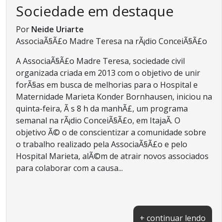
Sociedade em destaque
Por
Neide Uriarte
AssociaÃ§Ã£o Madre Teresa na rÃ¡dio ConceiÃ§Ã£o
A AssociaÃ§Ã£o Madre Teresa, sociedade civil
organizada criada em 2013 com o objetivo de unir
forÃ§as em busca de melhorias para o Hospital e
Maternidade Marieta Konder Bornhausen, iniciou na
quinta-feira, Ã s 8 h da manhÃ£, um programa
semanal na rÃ¡dio ConceiÃ§Ã£o, em ItajaÃ­. O
objetivo Ã© o de conscientizar a comunidade sobre
o trabalho realizado pela AssociaÃ§Ã£o e pelo
Hospital Marieta, alÃ©m de atrair novos associados
para colaborar com a causa...
+ continuar lendo