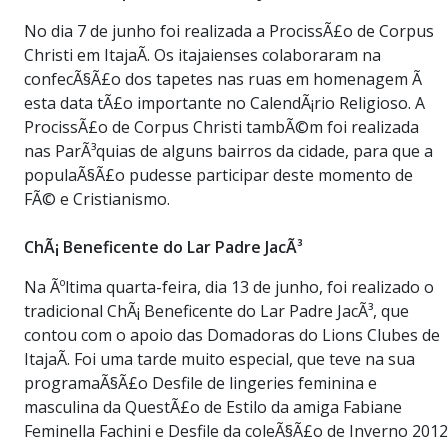
No dia 7 de junho foi realizada a ProcissÃ£o de Corpus
Christi em ItajaÃ­. Os itajaienses colaboraram na
confecÃ§Ã£o dos tapetes nas ruas em homenagem Ã
esta data tÃ£o importante no CalendÃ¡rio Religioso. A
ProcissÃ£o de Corpus Christi tambÃ©m foi realizada
nas ParÃ³quias de alguns bairros da cidade, para que a
populaÃ§Ã£o pudesse participar deste momento de
FÃ© e Cristianismo.
ChÃ¡ Beneficente do Lar Padre JacÃ³
Na Ãºltima quarta-feira, dia 13 de junho, foi realizado o
tradicional ChÃ¡ Beneficente do Lar Padre JacÃ³, que
contou com o apoio das Domadoras do Lions Clubes de
ItajaÃ­. Foi uma tarde muito especial, que teve na sua
programaÃ§Ã£o Desfile de lingeries feminina e
masculina da QuestÃ£o de Estilo da amiga Fabiane
Feminella Fachini e Desfile da coleÃ§Ã£o de Inverno 2012