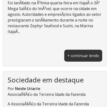
Foi lanÃ§ado na Ãºltima quarta-feira em ItajaÃ­ o 3Âº
Mega SalÃ£o do ImÃ³vel, que ocorre na cidade em
agosto. Autoridades e empresÃ¡rios ligados ao setor
prestigiaram o lanÃ§amento durante a noite no
restaurante Zephyr Seafood e Sushi, na Marina
ItajaÃ­...
+ continuar lendo
Sociedade em destaque
Por
Neide Uriarte
AssociaÃ§Ã£o da Terceira Idade da Fazenda
A AssociaÃ§Ã£o da Terceira Idade da Fazenda