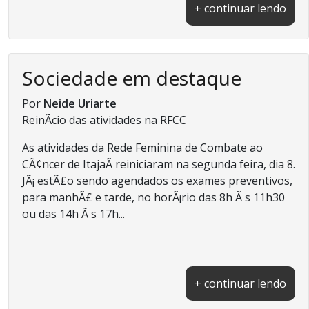
+ continuar lendo
Sociedade em destaque
Por
Neide Uriarte
ReinÃ­cio das atividades na RFCC
As atividades da Rede Feminina de Combate ao
CÃ¢ncer de ItajaÃ­ reiniciaram na segunda feira, dia 8.
JÃ¡ estÃ£o sendo agendados os exames preventivos,
para manhÃ£ e tarde, no horÃ¡rio das 8h Ã s 11h30
ou das 14h Ã s 17h...
+ continuar lendo