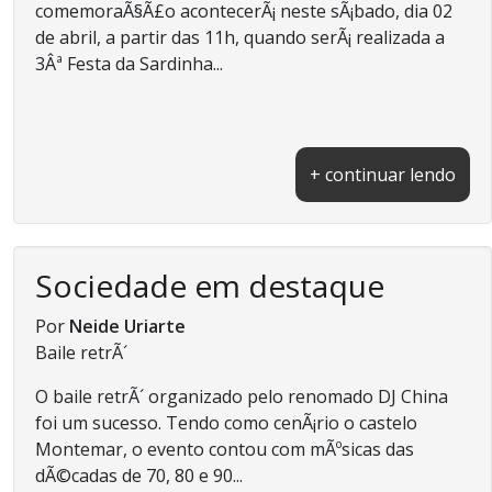
comemoraÃ§Ã£o acontecerÃ¡ neste sÃ¡bado, dia 02
de abril, a partir das 11h, quando serÃ¡ realizada a
3Âª Festa da Sardinha...
+ continuar lendo
Sociedade em destaque
Por
Neide Uriarte
Baile retrÃ´
O baile retrÃ´ organizado pelo renomado DJ China
foi um sucesso. Tendo como cenÃ¡rio o castelo
Montemar, o evento contou com mÃºsicas das
dÃ©cadas de 70, 80 e 90...