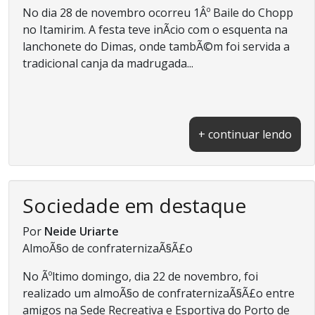
No dia 28 de novembro ocorreu 1Âº Baile do Chopp
no Itamirim. A festa teve inÃ­cio com o esquenta na
lanchonete do Dimas, onde tambÃ©m foi servida a
tradicional canja da madrugada...
+ continuar lendo
Sociedade em destaque
Por
Neide Uriarte
AlmoÃ§o de confraternizaÃ§Ã£o
No Ãºltimo domingo, dia 22 de novembro, foi
realizado um almoÃ§o de confraternizaÃ§Ã£o entre
amigos na Sede Recreativa e Esportiva do Porto de