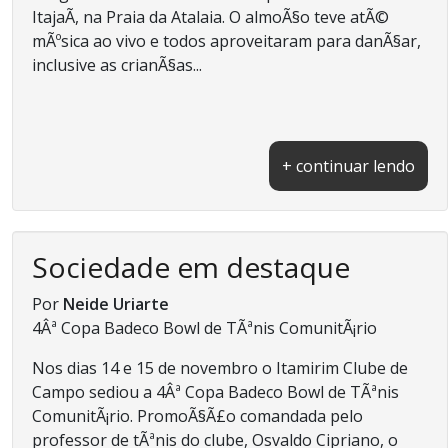
ItajaÃ­, na Praia da Atalaia. O almoÃ§o teve atÃ©
mÃºsica ao vivo e todos aproveitaram para danÃ§ar,
inclusive as crianÃ§as...
+ continuar lendo
Sociedade em destaque
Por
Neide Uriarte
4Âª Copa Badeco Bowl de TÃªnis ComunitÃ¡rio
Nos dias 14 e 15 de novembro o Itamirim Clube de
Campo sediou a 4Âª Copa Badeco Bowl de TÃªnis
ComunitÃ¡rio. PromoÃ§Ã£o comandada pelo
professor de tÃªnis do clube, Osvaldo Cipriano, o