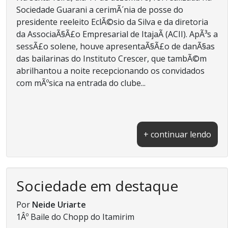
Sociedade Guarani a cerimÃ´nia de posse do
presidente reeleito EclÃ©sio da Silva e da diretoria
da AssociaÃ§Ã£o Empresarial de ItajaÃ­ (ACII). ApÃ³s a
sessÃ£o solene, houve apresentaÃ§Ã£o de danÃ§as
das bailarinas do Instituto Crescer, que tambÃ©m
abrilhantou a noite recepcionando os convidados
com mÃºsica na entrada do clube...
+ continuar lendo
Sociedade em destaque
Por
Neide Uriarte
1Âº Baile do Chopp do Itamirim