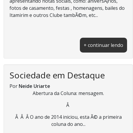
apresentando notas sociais, como: aniversÃ¡rios,
fotos de casamento, festas , homenagens, bailes do
Itamirim e outros Clube tambÃ©m, etc...
+ continuar lendo
Sociedade em Destaque
Por
Neide Uriarte
Abertura da Coluna: mensagem.
Â
Â Â Â O ano de 2014 iniciou, esta Ã© a primeira
coluna do ano...