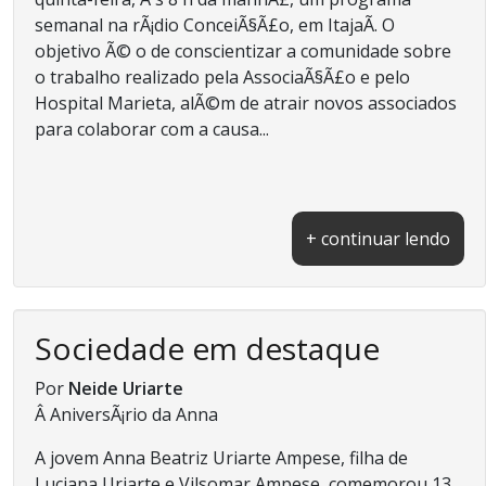
semanal na rÃ¡dio ConceiÃ§Ã£o, em ItajaÃ­. O
objetivo Ã© o de conscientizar a comunidade sobre
o trabalho realizado pela AssociaÃ§Ã£o e pelo
Hospital Marieta, alÃ©m de atrair novos associados
para colaborar com a causa...
+ continuar lendo
Sociedade em destaque
Por
Neide Uriarte
Â AniversÃ¡rio da Anna
A jovem Anna Beatriz Uriarte Ampese, filha de
Luciana Uriarte e Vilsomar Ampese, comemorou 13