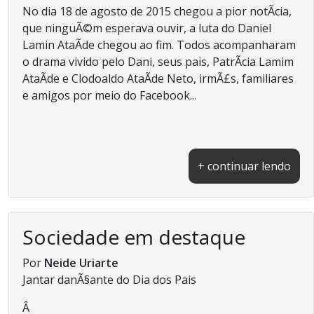
No dia 18 de agosto de 2015 chegou a pior notÃ­cia,
que ninguÃ©m esperava ouvir, a luta do Daniel
Lamin AtaÃ­de chegou ao fim. Todos acompanharam
o drama vivido pelo Dani, seus pais, PatrÃ­cia Lamim
AtaÃ­de e Clodoaldo AtaÃ­de Neto, irmÃ£s, familiares
e amigos por meio do Facebook...
+ continuar lendo
Sociedade em destaque
Por
Neide Uriarte
Jantar danÃ§ante do Dia dos Pais
Â