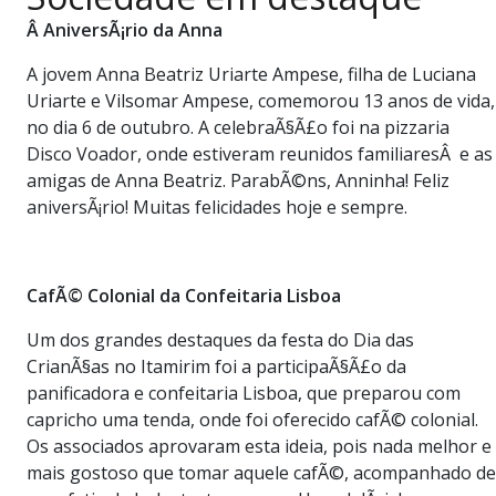
PUBLICAÇÕES LEGAIS
Â AniversÃ¡rio da Anna
CONTATO
A jovem Anna Beatriz Uriarte Ampese, filha de Luciana
Uriarte e Vilsomar Ampese, comemorou 13 anos de vida,
no dia 6 de outubro. A celebraÃ§Ã£o foi na pizzaria
Disco Voador, onde estiveram reunidos familiaresÂ e as
amigas de Anna Beatriz. ParabÃ©ns, Anninha! Feliz
aniversÃ¡rio! Muitas felicidades hoje e sempre.
CafÃ© Colonial da Confeitaria Lisboa
Um dos grandes destaques da festa do Dia das
CrianÃ§as no Itamirim foi a participaÃ§Ã£o da
panificadora e confeitaria Lisboa, que preparou com
capricho uma tenda, onde foi oferecido cafÃ© colonial.
Os associados aprovaram esta ideia, pois nada melhor e
mais gostoso que tomar aquele cafÃ©, acompanhado de