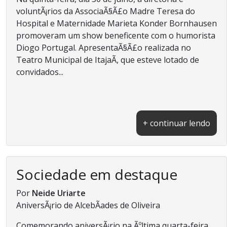
voluntÃ¡rios da AssociaÃ§Ã£o Madre Teresa do
Hospital e Maternidade Marieta Konder Bornhausen
promoveram um show beneficente com o humorista
Diogo Portugal. ApresentaÃ§Ã£o realizada no
Teatro Municipal de ItajaÃ­, que esteve lotado de
convidados...
+ continuar lendo
Sociedade em destaque
Por
Neide Uriarte
AniversÃ¡rio de AlcebÃ­ades de Oliveira
Comemorando aniversÃ¡rio na Ãºltima quarta-feira,