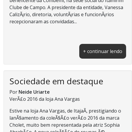
beneficente da Combemi, na sede social do Itamirim
Clube de Campo. A presidente da entidade, Vanessa
CalizÃ¡rio, diretoria, voluntÃ¡rias e funcionÃ¡rios
recepcionaram as convidadas...
+ continuar lendo
Sociedade em destaque
Por
Neide Uriarte
VerÃ£o 2016 da loja Ana Vargas
Estive na loja Ana Vargas, de ItajaÃ­, prestigiando o
lanÃ§amento da coleÃ§Ã£o verÃ£o 2016 da marca
Cholet, muito bem representada pela atriz Sophia
AbrahÃ£o. A nova coleÃ§Ã£o de roupas Ã©