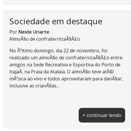
Sociedade em destaque
Por
Neide Uriarte
AlmoÃ§o de confraternizaÃ§Ã£o
No Ãºltimo domingo, dia 22 de novembro, foi
realizado um almoÃ§o de confraternizaÃ§Ã£o entre
amigos na Sede Recreativa e Esportiva do Porto de
ItajaÃ­, na Praia da Atalaia. O almoÃ§o teve atÃ©
mÃºsica ao vivo e todos aproveitaram para danÃ§ar,
inclusive as crianÃ§as...
+ continuar lendo