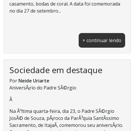
casamento, bodas de coral. A data foi comemorada
no dia 27 de setembro...
+ continuar lendo
Sociedade em destaque
Por
Neide Uriarte
AniversÃ¡rio do Padre SÃ©rgio
Â
Na Ãºltima quarta-feira, dia 23, o Padre SÃ©rgio
JosÃ© de Souza, pÃ¡roco da ParÃ³quia SantÃ­ssimo
Sacramento, de ItajaÃ­, comemorou seu aniversÃ¡rio.