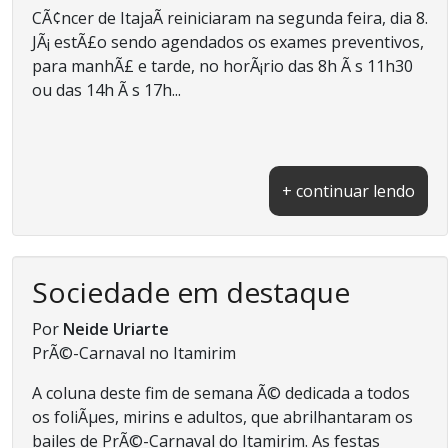
CÃ¢ncer de ItajaÃ­ reiniciaram na segunda feira, dia 8.
JÃ¡ estÃ£o sendo agendados os exames preventivos,
para manhÃ£ e tarde, no horÃ¡rio das 8h Ã s 11h30
ou das 14h Ã s 17h...
+ continuar lendo
Sociedade em destaque
Por
Neide Uriarte
PrÃ©-Carnaval no Itamirim
A coluna deste fim de semana Ã© dedicada a todos
os foliÃµes, mirins e adultos, que abrilhantaram os
bailes de PrÃ©-Carnaval do Itamirim. As festas