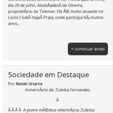
dia 29 de julho, AlcebÃ­adesÂ de Oliveira,
proprietÃ¡rio da Telemar. Ele Ã© muito atuante no
Lions ClubÂ ItajaÃ­ Praia, onde participa hÃ¡ muitos
anos...
+ continuar lendo
Sociedade em Destaque
Por
Neide Uriarte
AniversÃ¡rio de: Zuleika Fernandes.
Â
Â Â Â Â A jovem mÃ©dica veterinÃ¡ria: Zuleika