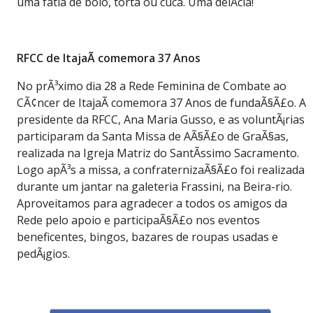
uma fatia de bolo, torta ou cuca. Uma delÃ­cia!
RFCC de ItajaÃ­ comemora 37 Anos
No prÃ³ximo dia 28 a Rede Feminina de Combate ao
CÃ¢ncer de ItajaÃ­ comemora 37 Anos de fundaÃ§Ã£o. A
presidente da RFCC, Ana Maria Gusso, e as voluntÃ¡rias
participaram da Santa Missa de AÃ§Ã£o de GraÃ§as,
realizada na Igreja Matriz do SantÃ­ssimo Sacramento.
Logo apÃ³s a missa, a confraternizaÃ§Ã£o foi realizada
durante um jantar na galeteria Frassini, na Beira-rio.
Aproveitamos para agradecer a todos os amigos da
Rede pelo apoio e participaÃ§Ã£o nos eventos
beneficentes, bingos, bazares de roupas usadas e
pedÃ¡gios.