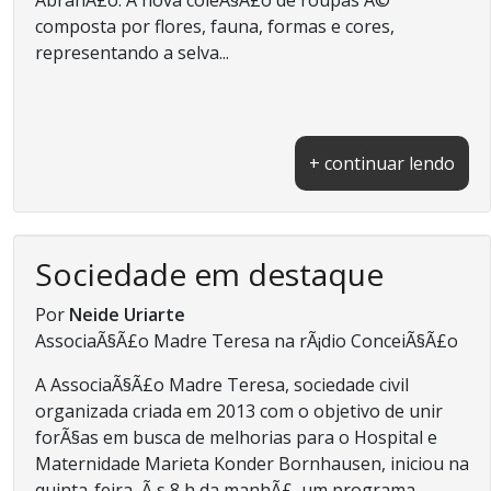
composta por flores, fauna, formas e cores,
representando a selva...
+ continuar lendo
Sociedade em destaque
Por
Neide Uriarte
AssociaÃ§Ã£o Madre Teresa na rÃ¡dio ConceiÃ§Ã£o
A AssociaÃ§Ã£o Madre Teresa, sociedade civil
organizada criada em 2013 com o objetivo de unir
forÃ§as em busca de melhorias para o Hospital e
Maternidade Marieta Konder Bornhausen, iniciou na
quinta-feira, Ã s 8 h da manhÃ£, um programa