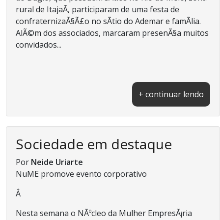
rural de ItajaÃ­, participaram de uma festa de
confraternizaÃ§Ã£o no sÃ­tio do Ademar e famÃ­lia.
AlÃ©m dos associados, marcaram presenÃ§a muitos
convidados...
+ continuar lendo
Sociedade em destaque
Por
Neide Uriarte
NuME promove evento corporativo
Â
Nesta semana o NÃºcleo da Mulher EmpresÃ¡ria