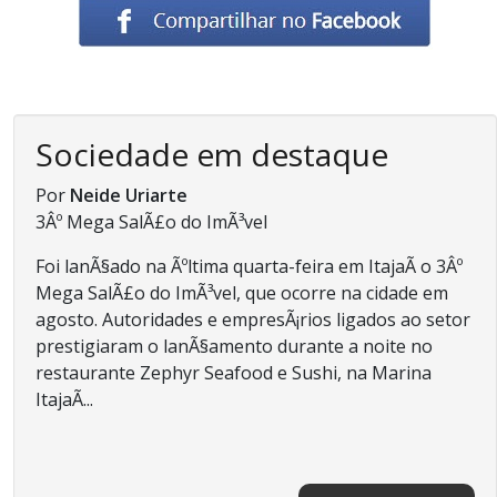
Sociedade em destaque
Por
Neide Uriarte
3Âº Mega SalÃ£o do ImÃ³vel
Foi lanÃ§ado na Ãºltima quarta-feira em ItajaÃ­ o 3Âº
Mega SalÃ£o do ImÃ³vel, que ocorre na cidade em
agosto. Autoridades e empresÃ¡rios ligados ao setor
prestigiaram o lanÃ§amento durante a noite no
restaurante Zephyr Seafood e Sushi, na Marina
ItajaÃ­...