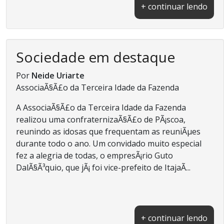
+ continuar lendo
Sociedade em destaque
Por
Neide Uriarte
AssociaÃ§Ã£o da Terceira Idade da Fazenda
A AssociaÃ§Ã£o da Terceira Idade da Fazenda
realizou uma confraternizaÃ§Ã£o de PÃ¡scoa,
reunindo as idosas que frequentam as reuniÃµes
durante todo o ano. Um convidado muito especial
fez a alegria de todas, o empresÃ¡rio Guto
DalÃ§Ã³quio, que jÃ¡ foi vice-prefeito de ItajaÃ­...
+ continuar lendo