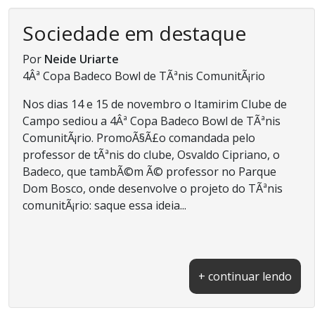
Sociedade em destaque
Por
Neide Uriarte
4Âª Copa Badeco Bowl de TÃªnis ComunitÃ¡rio
Nos dias 14 e 15 de novembro o Itamirim Clube de
Campo sediou a 4Âª Copa Badeco Bowl de TÃªnis
ComunitÃ¡rio. PromoÃ§Ã£o comandada pelo
professor de tÃªnis do clube, Osvaldo Cipriano, o
Badeco, que tambÃ©m Ã© professor no Parque
Dom Bosco, onde desenvolve o projeto do TÃªnis
comunitÃ¡rio: saque essa ideia...
+ continuar lendo