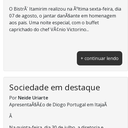
O BistrÃ´ Itamirim realizou na Ãºltima sexta-feira, dia
07 de agosto, o jantar danÃ§ante em homenagem
aos pais. Uma noite especial, com o buffet
caprichado do chef VÃ¢nio Victorino...
+ continuar lendo
Sociedade em destaque
Por
Neide Uriarte
ApresentaÃ§Ã£o de Diogo Portugal em ItajaÃ­
Â
Na quinta-feira, dia 30 de julho, a diretoria e