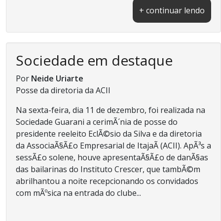
+ continuar lendo
Sociedade em destaque
Por
Neide Uriarte
Posse da diretoria da ACII
Na sexta-feira, dia 11 de dezembro, foi realizada na
Sociedade Guarani a cerimÃ´nia de posse do
presidente reeleito EclÃ©sio da Silva e da diretoria
da AssociaÃ§Ã£o Empresarial de ItajaÃ­ (ACII). ApÃ³s a
sessÃ£o solene, houve apresentaÃ§Ã£o de danÃ§as
das bailarinas do Instituto Crescer, que tambÃ©m
abrilhantou a noite recepcionando os convidados
com mÃºsica na entrada do clube...