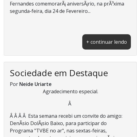
Fernandes comemorarÃ¡ aniversÃ¡rio, na prÃ³xima
segunda-feira, dia 24 de Fevereiro...
+ continuar lendo
Sociedade em Destaque
Por
Neide Uriarte
Agradecimento especial.
Â
Â Â Â Â Esta semana recebi um convite do amigo:
DenÃ­sio DolÃ¡sio Baixo, para participar do
Programa "TVBE no ar", nas sextas-feiras,