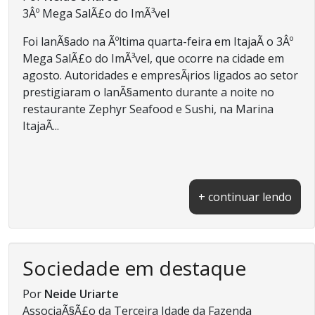
3Âº Mega SalÃ£o do ImÃ³vel
Foi lanÃ§ado na Ãºltima quarta-feira em ItajaÃ­ o 3Âº
Mega SalÃ£o do ImÃ³vel, que ocorre na cidade em
agosto. Autoridades e empresÃ¡rios ligados ao setor
prestigiaram o lanÃ§amento durante a noite no
restaurante Zephyr Seafood e Sushi, na Marina
ItajaÃ­...
+ continuar lendo
Sociedade em destaque
Por
Neide Uriarte
AssociaÃ§Ã£o da Terceira Idade da Fazenda