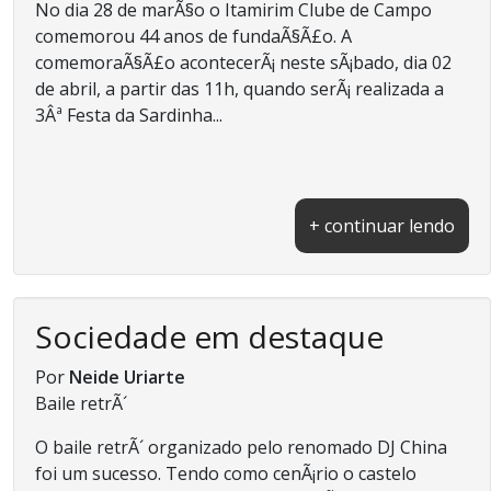
No dia 28 de marÃ§o o Itamirim Clube de Campo
comemorou 44 anos de fundaÃ§Ã£o. A
comemoraÃ§Ã£o acontecerÃ¡ neste sÃ¡bado, dia 02
de abril, a partir das 11h, quando serÃ¡ realizada a
3Âª Festa da Sardinha...
+ continuar lendo
Sociedade em destaque
Por
Neide Uriarte
Baile retrÃ´
O baile retrÃ´ organizado pelo renomado DJ China
foi um sucesso. Tendo como cenÃ¡rio o castelo