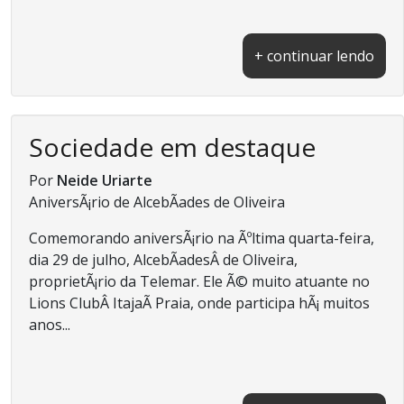
+ continuar lendo
Sociedade em destaque
Por
Neide Uriarte
AniversÃ¡rio de AlcebÃ­ades de Oliveira
Comemorando aniversÃ¡rio na Ãºltima quarta-feira,
dia 29 de julho, AlcebÃ­adesÂ de Oliveira,
proprietÃ¡rio da Telemar. Ele Ã© muito atuante no
Lions ClubÂ ItajaÃ­ Praia, onde participa hÃ¡ muitos
anos...