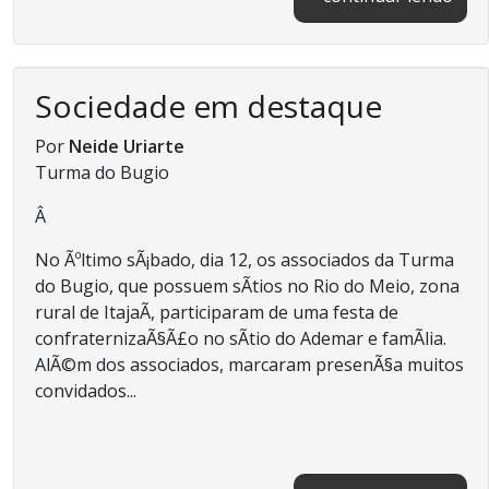
Sociedade em destaque
Por
Neide Uriarte
Turma do Bugio
Â
No Ãºltimo sÃ¡bado, dia 12, os associados da Turma
do Bugio, que possuem sÃ­tios no Rio do Meio, zona
rural de ItajaÃ­, participaram de uma festa de
confraternizaÃ§Ã£o no sÃ­tio do Ademar e famÃ­lia.
AlÃ©m dos associados, marcaram presenÃ§a muitos
convidados...