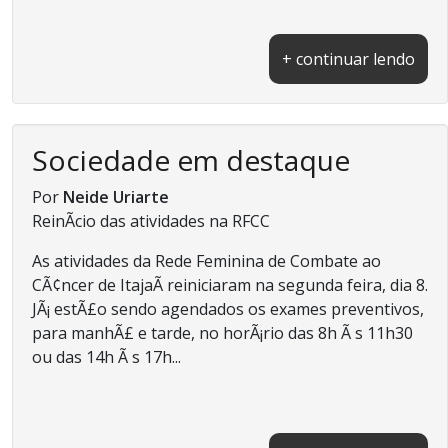
+ continuar lendo
Sociedade em destaque
Por
Neide Uriarte
ReinÃ­cio das atividades na RFCC
As atividades da Rede Feminina de Combate ao
CÃ¢ncer de ItajaÃ­ reiniciaram na segunda feira, dia 8.
JÃ¡ estÃ£o sendo agendados os exames preventivos,
para manhÃ£ e tarde, no horÃ¡rio das 8h Ã s 11h30
ou das 14h Ã s 17h...