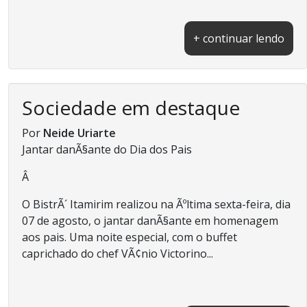
+ continuar lendo
Sociedade em destaque
Por
Neide Uriarte
Jantar danÃ§ante do Dia dos Pais
Â
O BistrÃ´ Itamirim realizou na Ãºltima sexta-feira, dia
07 de agosto, o jantar danÃ§ante em homenagem
aos pais. Uma noite especial, com o buffet
caprichado do chef VÃ¢nio Victorino...