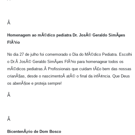
Â
Homenagem ao mÃ©dico pediatra Dr. JosÃ© Geraldo SimÃµes
FlÃ³rio
No dia 27 de julho foi comemorado o Dia do MÃ©dico Pediatra. Escolhi
o Dr.Â JosÃ© Geraldo SimÃµes FlÃ³rio para homenagear todos os
mÃ©dicos pediatras.Â Profissionais que cuidam tÃ£o bem das nossas
crianÃ§as, desde o nascimentoÂ atÃ© o final da infÃ¢ncia. Que Deus
os abenÃ§oe e proteja sempre!
Â
Â
BicentenÃ¡rio de Dom Bosco