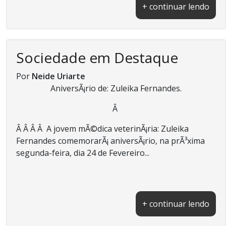
+ continuar lendo
Sociedade em Destaque
Por
Neide Uriarte
AniversÃ¡rio de: Zuleika Fernandes.
Â
Â Â Â Â A jovem mÃ©dica veterinÃ¡ria: Zuleika
Fernandes comemorarÃ¡ aniversÃ¡rio, na prÃ³xima
segunda-feira, dia 24 de Fevereiro...
+ continuar lendo