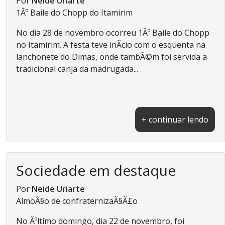
Por
Neide Uriarte
1Âº Baile do Chopp do Itamirim
No dia 28 de novembro ocorreu 1Âº Baile do Chopp
no Itamirim. A festa teve inÃ­cio com o esquenta na
lanchonete do Dimas, onde tambÃ©m foi servida a
tradicional canja da madrugada...
+ continuar lendo
Sociedade em destaque
Por
Neide Uriarte
AlmoÃ§o de confraternizaÃ§Ã£o
No Ãºltimo domingo, dia 22 de novembro, foi