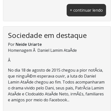
+ continuar lendo
Sociedade em destaque
Por
Neide Uriarte
Homenagem Ã Daniel Lamim AtaÃ­de
Â
No dia 18 de agosto de 2015 chegou a pior notÃ­cia,
que ninguÃ©m esperava ouvir, a luta do Daniel
Lamin AtaÃ­de chegou ao fim. Todos acompanharam
o drama vivido pelo Dani, seus pais, PatrÃ­cia Lamim
AtaÃ­de e Clodoaldo AtaÃ­de Neto, irmÃ£s, familiares
e amigos por meio do Facebook...