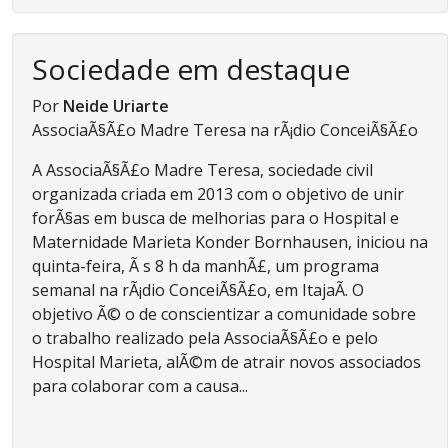
Sociedade em destaque
Por
Neide Uriarte
AssociaÃ§Ã£o Madre Teresa na rÃ¡dio ConceiÃ§Ã£o
A AssociaÃ§Ã£o Madre Teresa, sociedade civil
organizada criada em 2013 com o objetivo de unir
forÃ§as em busca de melhorias para o Hospital e
Maternidade Marieta Konder Bornhausen, iniciou na
quinta-feira, Ã s 8 h da manhÃ£, um programa
semanal na rÃ¡dio ConceiÃ§Ã£o, em ItajaÃ­. O
objetivo Ã© o de conscientizar a comunidade sobre
o trabalho realizado pela AssociaÃ§Ã£o e pelo
Hospital Marieta, alÃ©m de atrair novos associados
para colaborar com a causa...