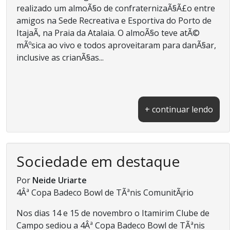
realizado um almoÃ§o de confraternizaÃ§Ã£o entre
amigos na Sede Recreativa e Esportiva do Porto de
ItajaÃ­, na Praia da Atalaia. O almoÃ§o teve atÃ©
mÃºsica ao vivo e todos aproveitaram para danÃ§ar,
inclusive as crianÃ§as...
+ continuar lendo
Sociedade em destaque
Por
Neide Uriarte
4Âª Copa Badeco Bowl de TÃªnis ComunitÃ¡rio
Nos dias 14 e 15 de novembro o Itamirim Clube de
Campo sediou a 4Âª Copa Badeco Bowl de TÃªnis