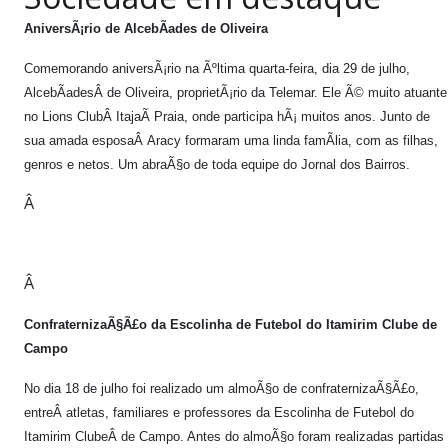
PUBLICAÇÕES LEGAIS
AniversÃ¡rio de AlcebÃ­ades de Oliveira
CONTATO
Comemorando aniversÃ¡rio na Ãºltima quarta-feira, dia 29 de julho,
AlcebÃ­adesÂ de Oliveira, proprietÃ¡rio da Telemar. Ele Ã© muito atuante
no Lions ClubÂ ItajaÃ­ Praia, onde participa hÃ¡ muitos anos. Junto de
sua amada esposaÂ Aracy formaram uma linda famÃ­lia, com as filhas,
genros e netos. Um abraÃ§o de toda equipe do Jornal dos Bairros.
Â
Â
ConfraternizaÃ§Ã£o da Escolinha de Futebol do Itamirim Clube de
Campo
No dia 18 de julho foi realizado um almoÃ§o de confraternizaÃ§Ã£o,
entreÂ atletas, familiares e professores da Escolinha de Futebol do
Itamirim ClubeÂ de Campo. Antes do almoÃ§o foram realizadas partidas