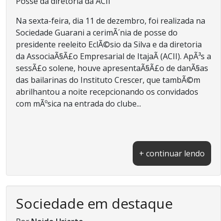
Posse da diretoria da ACII
Na sexta-feira, dia 11 de dezembro, foi realizada na
Sociedade Guarani a cerimÃ´nia de posse do
presidente reeleito EclÃ©sio da Silva e da diretoria
da AssociaÃ§Ã£o Empresarial de ItajaÃ­ (ACII). ApÃ³s a
sessÃ£o solene, houve apresentaÃ§Ã£o de danÃ§as
das bailarinas do Instituto Crescer, que tambÃ©m
abrilhantou a noite recepcionando os convidados
com mÃºsica na entrada do clube...
+ continuar lendo
Sociedade em destaque