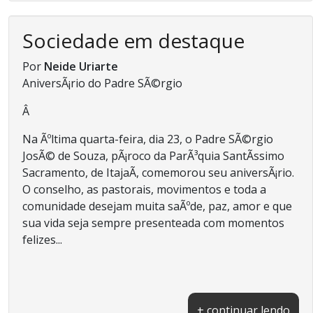
Sociedade em destaque
Por
Neide Uriarte
AniversÃ¡rio do Padre SÃ©rgio
Â
Na Ãºltima quarta-feira, dia 23, o Padre SÃ©rgio
JosÃ© de Souza, pÃ¡roco da ParÃ³quia SantÃ­ssimo
Sacramento, de ItajaÃ­, comemorou seu aniversÃ¡rio.
O conselho, as pastorais, movimentos e toda a
comunidade desejam muita saÃºde, paz, amor e que
sua vida seja sempre presenteada com momentos
felizes...
+ continuar lendo