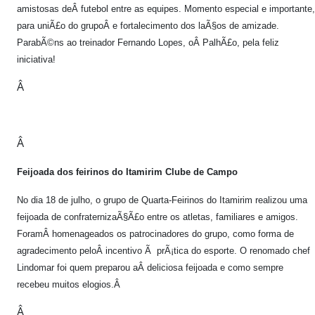
amistosas deÂ futebol entre as equipes. Momento especial e importante,
para uniÃ£o do grupoÂ e fortalecimento dos laÃ§os de amizade.
ParabÃ©ns ao treinador Fernando Lopes, oÂ PalhÃ£o, pela feliz
iniciativa!
Â
Â
Feijoada dos feirinos do Itamirim Clube de Campo
No dia 18 de julho, o grupo de Quarta-Feirinos do Itamirim realizou uma
feijoada de confraternizaÃ§Ã£o entre os atletas, familiares e amigos.
ForamÂ homenageados os patrocinadores do grupo, como forma de
agradecimento peloÂ incentivo Ã prÃ¡tica do esporte. O renomado chef
Lindomar foi quem preparou aÂ deliciosa feijoada e como sempre
recebeu muitos elogios.Â
Â