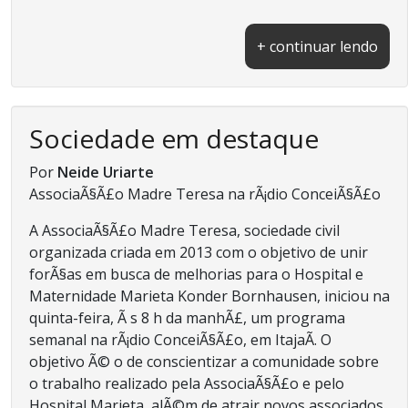
+ continuar lendo
Sociedade em destaque
Por
Neide Uriarte
AssociaÃ§Ã£o Madre Teresa na rÃ¡dio ConceiÃ§Ã£o
A AssociaÃ§Ã£o Madre Teresa, sociedade civil
organizada criada em 2013 com o objetivo de unir
forÃ§as em busca de melhorias para o Hospital e
Maternidade Marieta Konder Bornhausen, iniciou na
quinta-feira, Ã s 8 h da manhÃ£, um programa
semanal na rÃ¡dio ConceiÃ§Ã£o, em ItajaÃ­. O
objetivo Ã© o de conscientizar a comunidade sobre
o trabalho realizado pela AssociaÃ§Ã£o e pelo
Hospital Marieta, alÃ©m de atrair novos associados