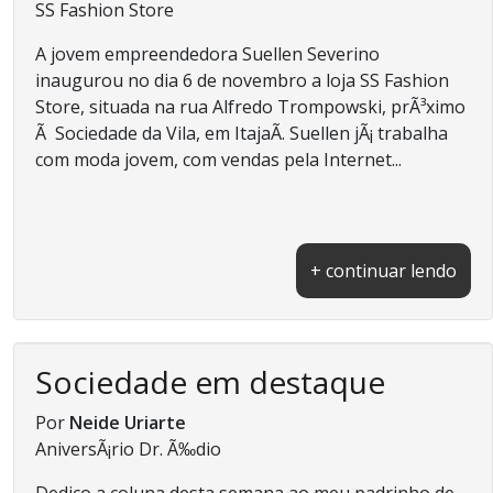
SS Fashion Store
A jovem empreendedora Suellen Severino
inaugurou no dia 6 de novembro a loja SS Fashion
Store, situada na rua Alfredo Trompowski, prÃ³ximo
Ã Sociedade da Vila, em ItajaÃ­. Suellen jÃ¡ trabalha
com moda jovem, com vendas pela Internet...
+ continuar lendo
Sociedade em destaque
Por
Neide Uriarte
AniversÃ¡rio Dr. Ã‰dio
Dedico a coluna desta semana ao meu padrinho de