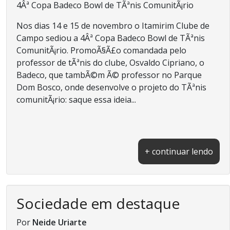
4Âª Copa Badeco Bowl de TÃªnis ComunitÃ¡rio
Nos dias 14 e 15 de novembro o Itamirim Clube de
Campo sediou a 4Âª Copa Badeco Bowl de TÃªnis
ComunitÃ¡rio. PromoÃ§Ã£o comandada pelo
professor de tÃªnis do clube, Osvaldo Cipriano, o
Badeco, que tambÃ©m Ã© professor no Parque
Dom Bosco, onde desenvolve o projeto do TÃªnis
comunitÃ¡rio: saque essa ideia...
+ continuar lendo
Sociedade em destaque
Por
Neide Uriarte