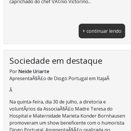
caprichado do chef VÃ¢nio Victorino...
+ continuar lendo
Sociedade em destaque
Por
Neide Uriarte
ApresentaÃ§Ã£o de Diogo Portugal em ItajaÃ­
Â
Na quinta-feira, dia 30 de julho, a diretoria e
voluntÃ¡rios da AssociaÃ§Ã£o Madre Teresa do
Hospital e Maternidade Marieta Konder Bornhausen
promoveram um show beneficente com o humorista
Diogo Portugal. ApresentaÃ§Ã£o realizada no