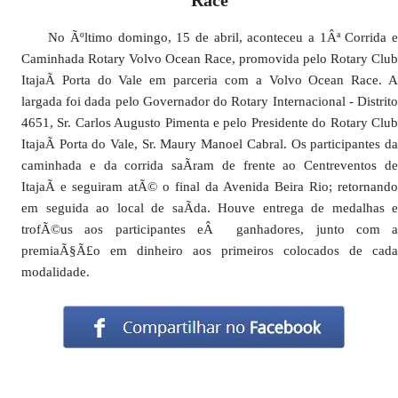
No Ãºltimo domingo, 15 de abril, aconteceu a 1Âª Corrida e
Caminhada Rotary Volvo Ocean Race, promovida pelo Rotary Club
ItajaÃ­ Porta do Vale em parceria com a Volvo Ocean Race. A
largada foi dada pelo Governador do Rotary Internacional - Distrito
4651, Sr. Carlos Augusto Pimenta e pelo Presidente do Rotary Club
ItajaÃ­ Porta do Vale, Sr. Maury Manoel Cabral. Os participantes da
caminhada e da corrida saÃ­ram de frente ao Centreventos de
ItajaÃ­ e seguiram atÃ© o final da Avenida Beira Rio; retornando
em seguida ao local de saÃ­da. Houve entrega de medalhas e
trofÃ©us aos participantes eÂ ganhadores, junto com a
premiaÃ§Ã£o em dinheiro aos primeiros colocados de cada
modalidade.