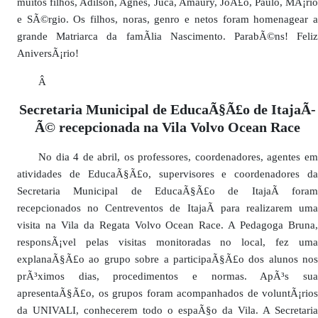
muitos filhos, Adilson, Agnes, Juca, Amaury, JoÃ£o, Paulo, MÃ¡rio
e SÃ©rgio. Os filhos, noras, genro e netos foram homenagear a
grande Matriarca da famÃ­lia Nascimento. ParabÃ©ns! Feliz
AniversÃ¡rio!
Â
Secretaria Municipal de EducaÃ§Ã£o de ItajaÃ­
Ã© recepcionada na Vila Volvo Ocean Race
No dia 4 de abril, os professores, coordenadores, agentes em
atividades de EducaÃ§Ã£o, supervisores e coordenadores da
Secretaria Municipal de EducaÃ§Ã£o de ItajaÃ­ foram
recepcionados no Centreventos de ItajaÃ­ para realizarem uma
visita na Vila da Regata Volvo Ocean Race. A Pedagoga Bruna,
responsÃ¡vel pelas visitas monitoradas no local, fez uma
explanaÃ§Ã£o ao grupo sobre a participaÃ§Ã£o dos alunos nos
prÃ³ximos dias, procedimentos e normas. ApÃ³s sua
apresentaÃ§Ã£o, os grupos foram acompanhados de voluntÃ¡rios
da UNIVALI, conhecerem todo o espaÃ§o da Vila. A Secretaria