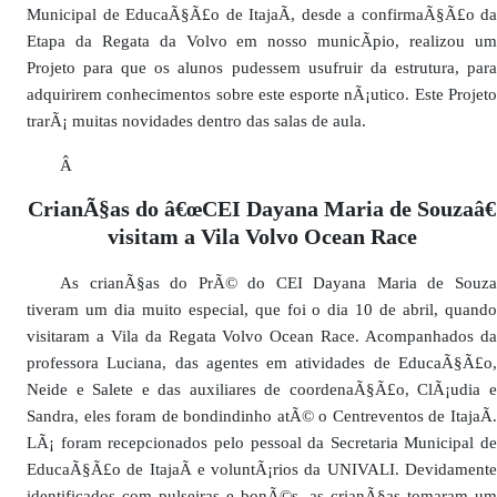
Municipal de EducaÃ§Ã£o de ItajaÃ­, desde a confirmaÃ§Ã£o da
Etapa da Regata da Volvo em nosso municÃ­pio, realizou um
Projeto para que os alunos pudessem usufruir da estrutura, para
adquirirem conhecimentos sobre este esporte nÃ¡utico. Este Projeto
trarÃ¡ muitas novidades dentro das salas de aula.
Â
CrianÃ§as do â€œCEI Dayana Maria de Souzaâ€
visitam a Vila Volvo Ocean Race
As crianÃ§as do PrÃ© do CEI Dayana Maria de Souza
tiveram um dia muito especial, que foi o dia 10 de abril, quando
visitaram a Vila da Regata Volvo Ocean Race. Acompanhados da
professora Luciana, das agentes em atividades de EducaÃ§Ã£o,
Neide e Salete e das auxiliares de coordenaÃ§Ã£o, ClÃ¡udia e
Sandra, eles foram de bondindinho atÃ© o Centreventos de ItajaÃ­.
LÃ¡ foram recepcionados pelo pessoal da Secretaria Municipal de
EducaÃ§Ã£o de ItajaÃ­ e voluntÃ¡rios da UNIVALI. Devidamente
identificados com pulseiras e bonÃ©s, as crianÃ§as tomaram um