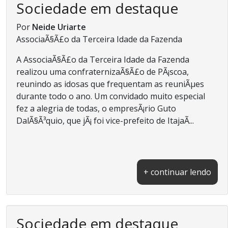
Sociedade em destaque
Por
Neide Uriarte
AssociaÃ§Ã£o da Terceira Idade da Fazenda
A AssociaÃ§Ã£o da Terceira Idade da Fazenda
realizou uma confraternizaÃ§Ã£o de PÃ¡scoa,
reunindo as idosas que frequentam as reuniÃµes
durante todo o ano. Um convidado muito especial
fez a alegria de todas, o empresÃ¡rio Guto
DalÃ§Ã³quio, que jÃ¡ foi vice-prefeito de ItajaÃ­...
+ continuar lendo
Sociedade em destaque