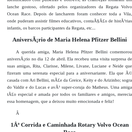
lanche gostoso, ofertado pelos organizadores da Regata Volvo
Ocean Race. Depois de lancharem foram conhecer toda a Vila,
onde puderam assistir filmes educativos, contaÃ§Ã£o de histÃ³rias
infantis, os barcos participantes da Regata, etc...
AniversÃ¡rio de Maria Helena Pfitzer Bellini
A querida amiga, Maria Helena Pfitzer Bellini comemorou
aniversÃ¡rio no dia 12 de abril. Ela recebeu uma visita surpresa de
suas amigas, Rita, Clarisse, Milene, Livane, Luciane e Neide que
fizeram uma serenata especial para a aniversariante. Ela que Ã©
casada com Ari Bellini, mÃ£e da Greice, Keity e do Arizinho; sogra
do Valdir e do Lucas e avÃ³ super-coruja do Matheus. Uma amiga
tÃ£o especial e amada por todos os familiares e amigos, merecia
essa homenagem, que a deixou muito emocionada e feliz!
Â
1Âª Corrida e Caminhada Rotary Volvo Ocean
Race