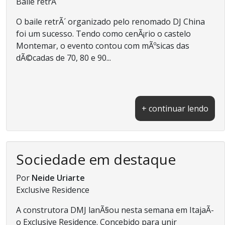
Baile retrÃ´
O baile retrÃ´ organizado pelo renomado DJ China
foi um sucesso. Tendo como cenÃ¡rio o castelo
Montemar, o evento contou com mÃºsicas das
dÃ©cadas de 70, 80 e 90...
+ continuar lendo
Sociedade em destaque
Por
Neide Uriarte
Exclusive Residence
A construtora DMJ lanÃ§ou nesta semana em ItajaÃ­
o Exclusive Residence. Concebido para unir