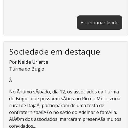
+ continuar lendo
Sociedade em destaque
Por
Neide Uriarte
Turma do Bugio
Â
No Ãºltimo sÃ¡bado, dia 12, os associados da Turma
do Bugio, que possuem sÃ­tios no Rio do Meio, zona
rural de ItajaÃ­, participaram de uma festa de
confraternizaÃ§Ã£o no sÃ­tio do Ademar e famÃ­lia.
AlÃ©m dos associados, marcaram presenÃ§a muitos
convidados...