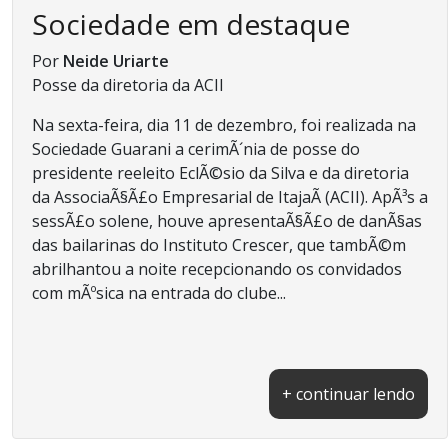
Sociedade em destaque
Por
Neide Uriarte
Posse da diretoria da ACII
Na sexta-feira, dia 11 de dezembro, foi realizada na
Sociedade Guarani a cerimÃ´nia de posse do
presidente reeleito EclÃ©sio da Silva e da diretoria
da AssociaÃ§Ã£o Empresarial de ItajaÃ­ (ACII). ApÃ³s a
sessÃ£o solene, houve apresentaÃ§Ã£o de danÃ§as
das bailarinas do Instituto Crescer, que tambÃ©m
abrilhantou a noite recepcionando os convidados
com mÃºsica na entrada do clube...
+ continuar lendo