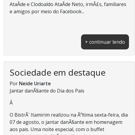
AtaÃ­de e Clodoaldo AtaÃ­de Neto, irmÃ£s, familiares
e amigos por meio do Facebook...
+ continuar lendo
Sociedade em destaque
Por
Neide Uriarte
Jantar danÃ§ante do Dia dos Pais
Â
O BistrÃ´ Itamirim realizou na Ãºltima sexta-feira, dia
07 de agosto, o jantar danÃ§ante em homenagem
aos pais. Uma noite especial, com o buffet