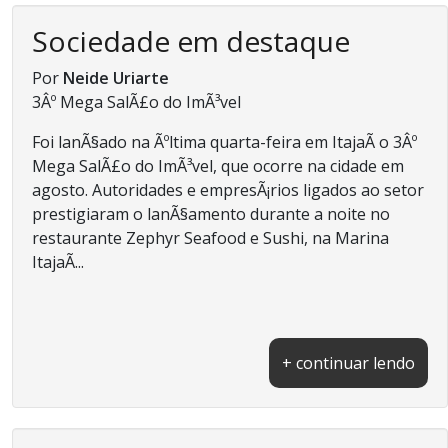
Sociedade em destaque
Por
Neide Uriarte
3Âº Mega SalÃ£o do ImÃ³vel
Foi lanÃ§ado na Ãºltima quarta-feira em ItajaÃ­ o 3Âº
Mega SalÃ£o do ImÃ³vel, que ocorre na cidade em
agosto. Autoridades e empresÃ¡rios ligados ao setor
prestigiaram o lanÃ§amento durante a noite no
restaurante Zephyr Seafood e Sushi, na Marina
ItajaÃ­...
+ continuar lendo