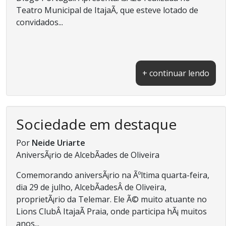
Teatro Municipal de ItajaÃ­, que esteve lotado de
convidados...
+ continuar lendo
Sociedade em destaque
Por
Neide Uriarte
AniversÃ¡rio de AlcebÃ­ades de Oliveira
Comemorando aniversÃ¡rio na Ãºltima quarta-feira,
dia 29 de julho, AlcebÃ­adesÂ de Oliveira,
proprietÃ¡rio da Telemar. Ele Ã© muito atuante no
Lions ClubÂ ItajaÃ­ Praia, onde participa hÃ¡ muitos
anos...