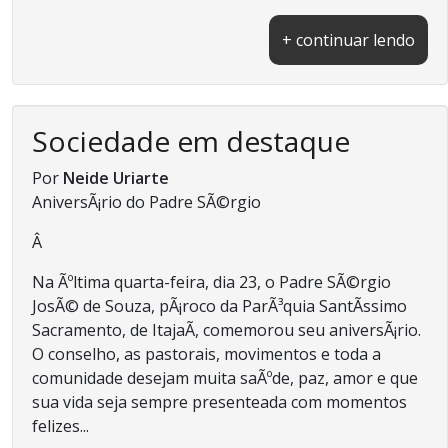
+ continuar lendo
Sociedade em destaque
Por
Neide Uriarte
AniversÃ¡rio do Padre SÃ©rgio
Â
Na Ãºltima quarta-feira, dia 23, o Padre SÃ©rgio
JosÃ© de Souza, pÃ¡roco da ParÃ³quia SantÃ­ssimo
Sacramento, de ItajaÃ­, comemorou seu aniversÃ¡rio.
O conselho, as pastorais, movimentos e toda a
comunidade desejam muita saÃºde, paz, amor e que
sua vida seja sempre presenteada com momentos
felizes...