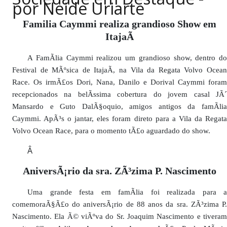
por Neide Uriarte
PUBLICAÇÕES LEGAIS
CONTATO
Familia Caymmi realiza grandioso Show em
ItajaÃ­
A FamÃ­lia Caymmi realizou um grandioso show, dentro do
Festival de MÃºsica de ItajaÃ­, na Vila da Regata Volvo Ocean
Race. Os irmÃ£os Dori, Nana, Danilo e Dorival Caymmi foram
recepcionados na belÃ­ssima cobertura do jovem casal JÃ´
Mansardo e Guto DalÃ§oquio, amigos antigos da famÃ­lia
Caymmi. ApÃ³s o jantar, eles foram direto para a Vila da Regata
Volvo Ocean Race, para o momento tÃ£o aguardado do show.
Â
AniversÃ¡rio da sra. ZÃ³zima P. Nascimento
Uma grande festa em famÃ­lia foi realizada para a
comemoraÃ§Ã£o do aniversÃ¡rio de 88 anos da sra. ZÃ³zima P.
Nascimento. Ela Ã© viÃºva do Sr. Joaquim Nascimento e tiveram