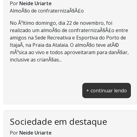
Por
Neide Uriarte
AlmoÃ§o de confraternizaÃ§Ã£o
No Ãºltimo domingo, dia 22 de novembro, foi
realizado um almoÃ§o de confraternizaÃ§Ã£o entre
amigos na Sede Recreativa e Esportiva do Porto de
ItajaÃ­, na Praia da Atalaia. O almoÃ§o teve atÃ©
mÃºsica ao vivo e todos aproveitaram para danÃ§ar,
inclusive as crianÃ§as...
+ continuar lendo
Sociedade em destaque
Por
Neide Uriarte