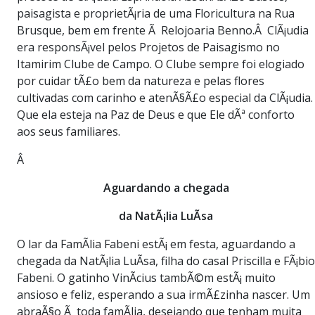
paisagista e proprietÃ¡ria de uma Floricultura na Rua
Brusque, bem em frente Ã Relojoaria Benno.Â ClÃ¡udia
era responsÃ¡vel pelos Projetos de Paisagismo no
Itamirim Clube de Campo. O Clube sempre foi elogiado
por cuidar tÃ£o bem da natureza e pelas flores
cultivadas com carinho e atenÃ§Ã£o especial da ClÃ¡udia.
Que ela esteja na Paz de Deus e que Ele dÃª conforto
aos seus familiares.
Â
Aguardando a chegada
da NatÃ¡lia LuÃ­sa
O lar da FamÃ­lia Fabeni estÃ¡ em festa, aguardando a
chegada da NatÃ¡lia LuÃ­sa, filha do casal Priscilla e FÃ¡bio
Fabeni. O gatinho VinÃ­cius tambÃ©m estÃ¡ muito
ansioso e feliz, esperando a sua irmÃ£zinha nascer. Um
abraÃ§o Ã toda famÃ­lia, desejando que tenham muita