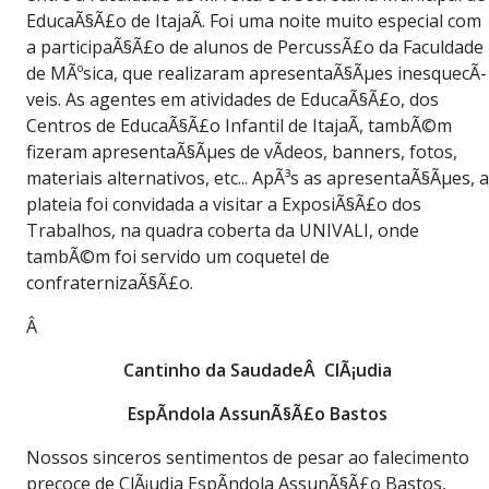
EducaÃ§Ã£o de ItajaÃ­. Foi uma noite muito especial com
a participaÃ§Ã£o de alunos de PercussÃ£o da Faculdade
de MÃºsica, que realizaram apresentaÃ§Ãµes inesquecÃ­
veis. As agentes em atividades de EducaÃ§Ã£o, dos
Centros de EducaÃ§Ã£o Infantil de ItajaÃ­, tambÃ©m
fizeram apresentaÃ§Ãµes de vÃ­deos, banners, fotos,
materiais alternativos, etc... ApÃ³s as apresentaÃ§Ãµes, a
plateia foi convidada a visitar a ExposiÃ§Ã£o dos
Trabalhos, na quadra coberta da UNIVALI, onde
tambÃ©m foi servido um coquetel de
confraternizaÃ§Ã£o.
Â
Cantinho da SaudadeÂ ClÃ¡udia
EspÃ­ndola AssunÃ§Ã£o Bastos
Nossos sinceros sentimentos de pesar ao falecimento
precoce de ClÃ¡udia EspÃ­ndola AssunÃ§Ã£o Bastos,