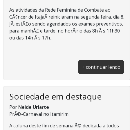
As atividades da Rede Feminina de Combate ao
CÃ¢ncer de ItajaÃ­ reiniciaram na segunda feira, dia 8.
JÃ¡ estÃ£o sendo agendados os exames preventivos,
para manhÃ£ e tarde, no horÃ¡rio das 8h Ã s 11h30
ou das 14h Ã s 17h...
+ continuar lendo
Sociedade em destaque
Por
Neide Uriarte
PrÃ©-Carnaval no Itamirim
A coluna deste fim de semana Ã© dedicada a todos