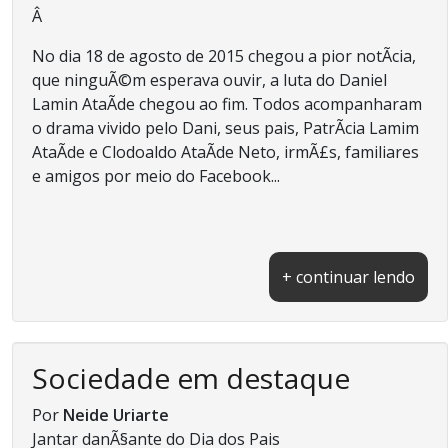
Â
No dia 18 de agosto de 2015 chegou a pior notÃ­cia,
que ninguÃ©m esperava ouvir, a luta do Daniel
Lamin AtaÃ­de chegou ao fim. Todos acompanharam
o drama vivido pelo Dani, seus pais, PatrÃ­cia Lamim
AtaÃ­de e Clodoaldo AtaÃ­de Neto, irmÃ£s, familiares
e amigos por meio do Facebook...
+ continuar lendo
Sociedade em destaque
Por
Neide Uriarte
Jantar danÃ§ante do Dia dos Pais