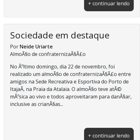
+ continuar lendo
Sociedade em destaque
Por
Neide Uriarte
AlmoÃ§o de confraternizaÃ§Ã£o
No Ãºltimo domingo, dia 22 de novembro, foi
realizado um almoÃ§o de confraternizaÃ§Ã£o entre
amigos na Sede Recreativa e Esportiva do Porto de
ItajaÃ­, na Praia da Atalaia. O almoÃ§o teve atÃ©
mÃºsica ao vivo e todos aproveitaram para danÃ§ar,
inclusive as crianÃ§as...
+ continuar lendo