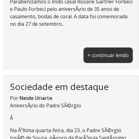
Parabenizamos o lindo casal Rosane Gartner Forbeci
e Paulo Forbeci pelo aniversÃ¡rio de 35 anos de
casamento, bodas de coral. A data foi comemorada
no dia 27 de setembro...
+ continuar lendo
Sociedade em destaque
Por
Neide Uriarte
AniversÃ¡rio do Padre SÃ©rgio
Â
Na Ãºltima quarta-feira, dia 23, o Padre SÃ©rgio
JosÃ© de Souza, pÃ¡roco da ParÃ³quia SantÃ­ssimo