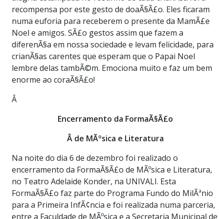
recompensa por este gesto de doaÃ§Ã£o. Eles ficaram
numa euforia para receberem o presente da MamÃ£e
Noel e amigos. SÃ£o gestos assim que fazem a
diferenÃ§a em nossa sociedade e levam felicidade, para
crianÃ§as carentes que esperam que o Papai Noel
lembre delas tambÃ©m. Emociona muito e faz um bem
enorme ao coraÃ§Ã£o!
Â
Encerramento da FormaÃ§Ã£o
Â de MÃºsica e Literatura
Na noite do dia 6 de dezembro foi realizado o
encerramento da FormaÃ§Ã£o de MÃºsica e Literatura,
no Teatro Adelaide Konder, na UNIVALI. Esta
FormaÃ§Ã£o faz parte do Programa Fundo do MilÃªnio
para a Primeira InfÃ¢ncia e foi realizada numa parceria,
entre a Faculdade de MÃºsica e a Secretaria Municipal de