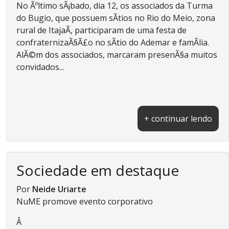
No Ãºltimo sÃ¡bado, dia 12, os associados da Turma
do Bugio, que possuem sÃ­tios no Rio do Meio, zona
rural de ItajaÃ­, participaram de uma festa de
confraternizaÃ§Ã£o no sÃ­tio do Ademar e famÃ­lia.
AlÃ©m dos associados, marcaram presenÃ§a muitos
convidados...
+ continuar lendo
Sociedade em destaque
Por
Neide Uriarte
NuME promove evento corporativo
Â