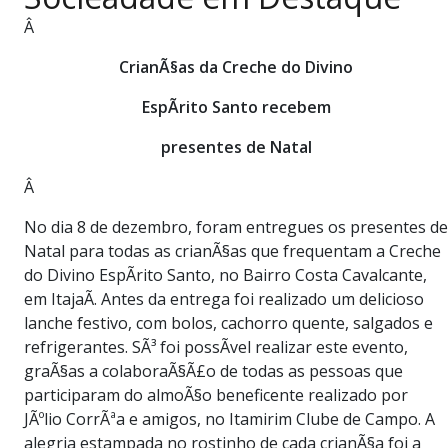
PUBLICAÇÕES LEGAIS
Â
CONTATO
CrianÃ§as da Creche do Divino
EspÃ­rito Santo recebem
presentes de Natal
Â
No dia 8 de dezembro, foram entregues os presentes de
Natal para todas as crianÃ§as que frequentam a Creche
do Divino EspÃ­rito Santo, no Bairro Costa Cavalcante,
em ItajaÃ­. Antes da entrega foi realizado um delicioso
lanche festivo, com bolos, cachorro quente, salgados e
refrigerantes. SÃ³ foi possÃ­vel realizar este evento,
graÃ§as a colaboraÃ§Ã£o de todas as pessoas que
participaram do almoÃ§o beneficente realizado por
JÃºlio CorrÃªa e amigos, no Itamirim Clube de Campo. A
alegria estampada no rostinho de cada crianÃ§a foi a