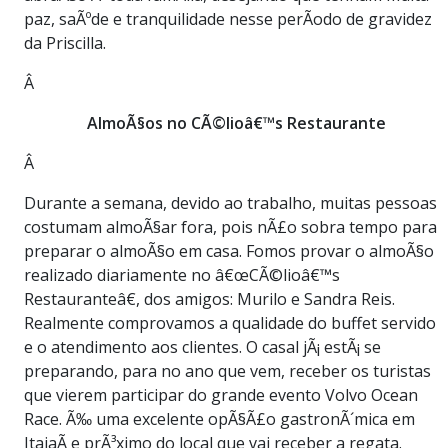
paz, saÃºde e tranquilidade nesse perÃ­odo de gravidez
da Priscilla.
Â
AlmoÃ§os no CÃ©lioâ€™s Restaurante
Â
Durante a semana, devido ao trabalho, muitas pessoas
costumam almoÃ§ar fora, pois nÃ£o sobra tempo para
preparar o almoÃ§o em casa. Fomos provar o almoÃ§o
realizado diariamente no â€œCÃ©lioâ€™s
Restauranteâ€, dos amigos: Murilo e Sandra Reis.
Realmente comprovamos a qualidade do buffet servido
e o atendimento aos clientes. O casal jÃ¡ estÃ¡ se
preparando, para no ano que vem, receber os turistas
que vierem participar do grande evento Volvo Ocean
Race. Ã‰ uma excelente opÃ§Ã£o gastronÃ´mica em
ItajaÃ­ e prÃ³ximo do local que vai receber a regata.