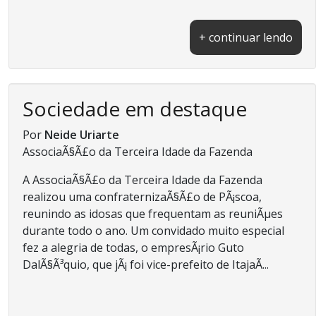
+ continuar lendo
Sociedade em destaque
Por
Neide Uriarte
AssociaÃ§Ã£o da Terceira Idade da Fazenda
A AssociaÃ§Ã£o da Terceira Idade da Fazenda
realizou uma confraternizaÃ§Ã£o de PÃ¡scoa,
reunindo as idosas que frequentam as reuniÃµes
durante todo o ano. Um convidado muito especial
fez a alegria de todas, o empresÃ¡rio Guto
DalÃ§Ã³quio, que jÃ¡ foi vice-prefeito de ItajaÃ­...