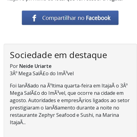
Sociedade em destaque
Por
Neide Uriarte
3Âº Mega SalÃ£o do ImÃ³vel
Foi lanÃ§ado na Ãºltima quarta-feira em ItajaÃ­ o 3Âº
Mega SalÃ£o do ImÃ³vel, que ocorre na cidade em
agosto. Autoridades e empresÃ¡rios ligados ao setor
prestigiaram o lanÃ§amento durante a noite no
restaurante Zephyr Seafood e Sushi, na Marina
ItajaÃ­...