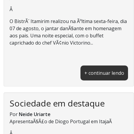
Â
O BistrÃ´ Itamirim realizou na Ãºltima sexta-feira, dia
07 de agosto, o jantar danÃ§ante em homenagem
aos pais. Uma noite especial, com o buffet
caprichado do chef VÃ¢nio Victorino...
+ continuar lendo
Sociedade em destaque
Por
Neide Uriarte
ApresentaÃ§Ã£o de Diogo Portugal em ItajaÃ­
Â