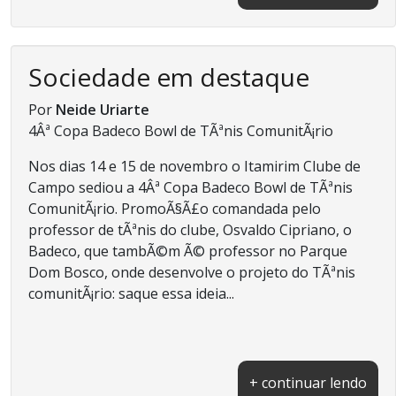
Sociedade em destaque
Por
Neide Uriarte
4Âª Copa Badeco Bowl de TÃªnis ComunitÃ¡rio
Nos dias 14 e 15 de novembro o Itamirim Clube de
Campo sediou a 4Âª Copa Badeco Bowl de TÃªnis
ComunitÃ¡rio. PromoÃ§Ã£o comandada pelo
professor de tÃªnis do clube, Osvaldo Cipriano, o
Badeco, que tambÃ©m Ã© professor no Parque
Dom Bosco, onde desenvolve o projeto do TÃªnis
comunitÃ¡rio: saque essa ideia...
+ continuar lendo