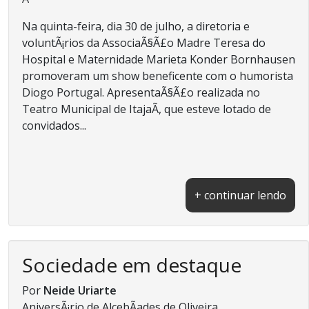
Na quinta-feira, dia 30 de julho, a diretoria e
voluntÃ¡rios da AssociaÃ§Ã£o Madre Teresa do
Hospital e Maternidade Marieta Konder Bornhausen
promoveram um show beneficente com o humorista
Diogo Portugal. ApresentaÃ§Ã£o realizada no
Teatro Municipal de ItajaÃ­, que esteve lotado de
convidados...
+ continuar lendo
Sociedade em destaque
Por
Neide Uriarte
AniversÃ¡rio de AlcebÃ­ades de Oliveira