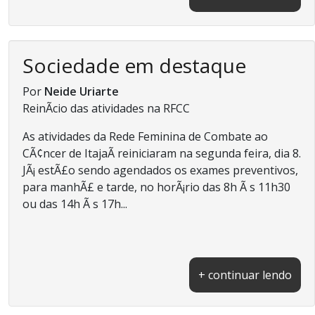
Sociedade em destaque
Por
Neide Uriarte
ReinÃ­cio das atividades na RFCC
As atividades da Rede Feminina de Combate ao
CÃ¢ncer de ItajaÃ­ reiniciaram na segunda feira, dia 8.
JÃ¡ estÃ£o sendo agendados os exames preventivos,
para manhÃ£ e tarde, no horÃ¡rio das 8h Ã s 11h30
ou das 14h Ã s 17h...
+ continuar lendo