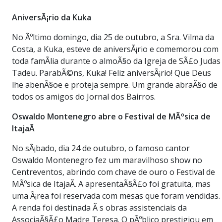
AniversÃ¡rio da Kuka
No Ãºltimo domingo, dia 25 de outubro, a Sra. Vilma da
Costa, a Kuka, esteve de aniversÃ¡rio e comemorou com
toda famÃ­lia durante o almoÃ§o da Igreja de SÃ£o Judas
Tadeu. ParabÃ©ns, Kuka! Feliz aniversÃ¡rio! Que Deus
lhe abenÃ§oe e proteja sempre. Um grande abraÃ§o de
todos os amigos do Jornal dos Bairros.
Oswaldo Montenegro abre o Festival de MÃºsica de
ItajaÃ­
No sÃ¡bado, dia 24 de outubro, o famoso cantor
Oswaldo Montenegro fez um maravilhoso show no
Centreventos, abrindo com chave de ouro o Festival de
MÃºsica de ItajaÃ­. A apresentaÃ§Ã£o foi gratuita, mas
uma Ã¡rea foi reservada com mesas que foram vendidas.
A renda foi destinada Ã s obras assistenciais da
AssociaÃ§Ã£o Madre Teresa. O pÃºblico prestigiou em