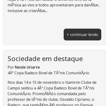
mÃºsica ao vivo e todos aproveitaram para danÃ§ar,
inclusive as crianÃ§as...
+ continuar lendo
Sociedade em destaque
Por
Neide Uriarte
4Âª Copa Badeco Bowl de TÃªnis ComunitÃ¡rio
Nos dias 14 e 15 de novembro o Itamirim Clube de
Campo sediou a 4Âª Copa Badeco Bowl de TÃªnis
ComunitÃ¡rio. PromoÃ§Ã£o comandada pelo
professor de tÃªnis do clube, Osvaldo Cipriano, o
Badeco, que tambÃ©m Ã© professor no Parque