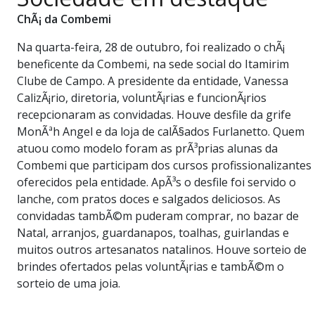
PUBLICAÇÕES LEGAIS
ChÃ¡ da Combemi
CONTATO
Na quarta-feira, 28 de outubro, foi realizado o chÃ¡
beneficente da Combemi, na sede social do Itamirim
Clube de Campo. A presidente da entidade, Vanessa
CalizÃ¡rio, diretoria, voluntÃ¡rias e funcionÃ¡rios
recepcionaram as convidadas. Houve desfile da grife
MonÃªh Angel e da loja de calÃ§ados Furlanetto. Quem
atuou como modelo foram as prÃ³prias alunas da
Combemi que participam dos cursos profissionalizantes
oferecidos pela entidade. ApÃ³s o desfile foi servido o
lanche, com pratos doces e salgados deliciosos. As
convidadas tambÃ©m puderam comprar, no bazar de
Natal, arranjos, guardanapos, toalhas, guirlandas e
muitos outros artesanatos natalinos. Houve sorteio de
brindes ofertados pelas voluntÃ¡rias e tambÃ©m o
sorteio de uma joia.