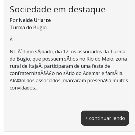
Sociedade em destaque
Por
Neide Uriarte
Turma do Bugio
Â
No Ãºltimo sÃ¡bado, dia 12, os associados da Turma
do Bugio, que possuem sÃ­tios no Rio do Meio, zona
rural de ItajaÃ­, participaram de uma festa de
confraternizaÃ§Ã£o no sÃ­tio do Ademar e famÃ­lia.
AlÃ©m dos associados, marcaram presenÃ§a muitos
convidados...
+ continuar lendo