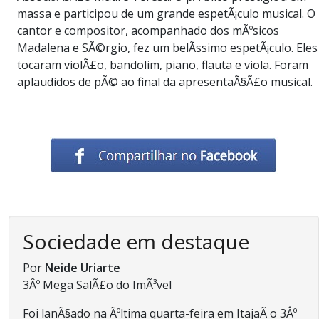
massa e participou de um grande espetÃ¡culo musical. O
cantor e compositor, acompanhado dos mÃºsicos
Madalena e SÃ©rgio, fez um belÃ­ssimo espetÃ¡culo. Eles
tocaram violÃ£o, bandolim, piano, flauta e viola. Foram
aplaudidos de pÃ© ao final da apresentaÃ§Ã£o musical.
Sociedade em destaque
Por
Neide Uriarte
3Âº Mega SalÃ£o do ImÃ³vel
Foi lanÃ§ado na Ãºltima quarta-feira em ItajaÃ­ o 3Âº