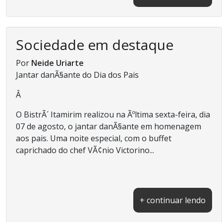
Sociedade em destaque
Por
Neide Uriarte
Jantar danÃ§ante do Dia dos Pais
Â
O BistrÃ´ Itamirim realizou na Ãºltima sexta-feira, dia
07 de agosto, o jantar danÃ§ante em homenagem
aos pais. Uma noite especial, com o buffet
caprichado do chef VÃ¢nio Victorino...
+ continuar lendo