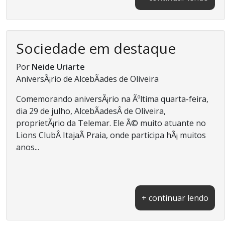
Sociedade em destaque
Por
Neide Uriarte
AniversÃ¡rio de AlcebÃ­ades de Oliveira
Comemorando aniversÃ¡rio na Ãºltima quarta-feira,
dia 29 de julho, AlcebÃ­adesÂ de Oliveira,
proprietÃ¡rio da Telemar. Ele Ã© muito atuante no
Lions ClubÂ ItajaÃ­ Praia, onde participa hÃ¡ muitos
anos...
+ continuar lendo