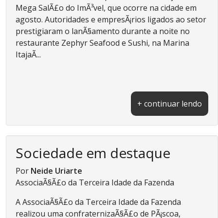
Mega SalÃ£o do ImÃ³vel, que ocorre na cidade em
agosto. Autoridades e empresÃ¡rios ligados ao setor
prestigiaram o lanÃ§amento durante a noite no
restaurante Zephyr Seafood e Sushi, na Marina
ItajaÃ­...
+ continuar lendo
Sociedade em destaque
Por
Neide Uriarte
AssociaÃ§Ã£o da Terceira Idade da Fazenda
A AssociaÃ§Ã£o da Terceira Idade da Fazenda
realizou uma confraternizaÃ§Ã£o de PÃ¡scoa,