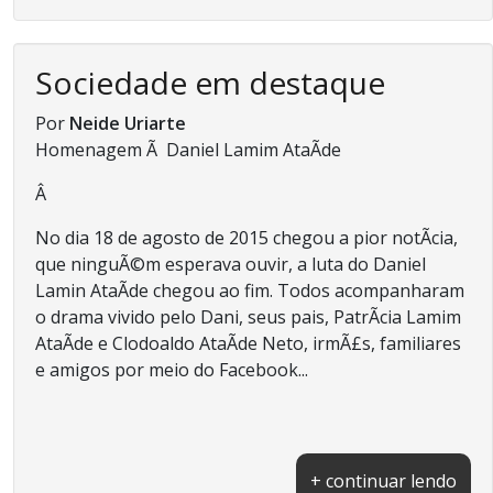
Sociedade em destaque
Por
Neide Uriarte
Homenagem Ã Daniel Lamim AtaÃ­de
Â
No dia 18 de agosto de 2015 chegou a pior notÃ­cia,
que ninguÃ©m esperava ouvir, a luta do Daniel
Lamin AtaÃ­de chegou ao fim. Todos acompanharam
o drama vivido pelo Dani, seus pais, PatrÃ­cia Lamim
AtaÃ­de e Clodoaldo AtaÃ­de Neto, irmÃ£s, familiares
e amigos por meio do Facebook...
+ continuar lendo