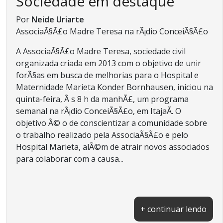
Sociedade em destaque
Por
Neide Uriarte
AssociaÃ§Ã£o Madre Teresa na rÃ¡dio ConceiÃ§Ã£o
A AssociaÃ§Ã£o Madre Teresa, sociedade civil
organizada criada em 2013 com o objetivo de unir
forÃ§as em busca de melhorias para o Hospital e
Maternidade Marieta Konder Bornhausen, iniciou na
quinta-feira, Ã s 8 h da manhÃ£, um programa
semanal na rÃ¡dio ConceiÃ§Ã£o, em ItajaÃ­. O
objetivo Ã© o de conscientizar a comunidade sobre
o trabalho realizado pela AssociaÃ§Ã£o e pelo
Hospital Marieta, alÃ©m de atrair novos associados
para colaborar com a causa...
+ continuar lendo