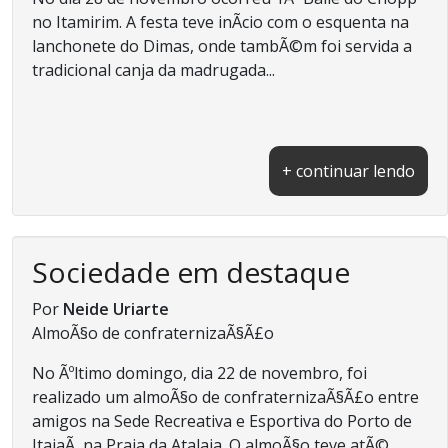
no Itamirim. A festa teve inÃ­cio com o esquenta na
lanchonete do Dimas, onde tambÃ©m foi servida a
tradicional canja da madrugada...
+ continuar lendo
Sociedade em destaque
Por
Neide Uriarte
AlmoÃ§o de confraternizaÃ§Ã£o
No Ãºltimo domingo, dia 22 de novembro, foi
realizado um almoÃ§o de confraternizaÃ§Ã£o entre
amigos na Sede Recreativa e Esportiva do Porto de
ItajaÃ­, na Praia da Atalaia. O almoÃ§o teve atÃ©