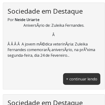
Sociedade em Destaque
Por
Neide Uriarte
AniversÃ¡rio de: Zuleika Fernandes.
Â
Â Â Â Â A jovem mÃ©dica veterinÃ¡ria: Zuleika
Fernandes comemorarÃ¡ aniversÃ¡rio, na prÃ³xima
segunda-feira, dia 24 de Fevereiro...
+ continuar lendo
Sociedade em Destaque