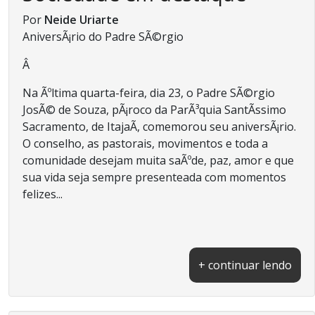
Por
Neide Uriarte
AniversÃ¡rio do Padre SÃ©rgio
Â
Na Ãºltima quarta-feira, dia 23, o Padre SÃ©rgio
JosÃ© de Souza, pÃ¡roco da ParÃ³quia SantÃ­ssimo
Sacramento, de ItajaÃ­, comemorou seu aniversÃ¡rio.
O conselho, as pastorais, movimentos e toda a
comunidade desejam muita saÃºde, paz, amor e que
sua vida seja sempre presenteada com momentos
felizes...
+ continuar lendo