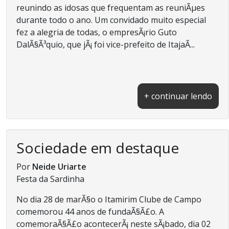
reunindo as idosas que frequentam as reuniÃµes
durante todo o ano. Um convidado muito especial
fez a alegria de todas, o empresÃ¡rio Guto
DalÃ§Ã³quio, que jÃ¡ foi vice-prefeito de ItajaÃ­...
+ continuar lendo
Sociedade em destaque
Por
Neide Uriarte
Festa da Sardinha
No dia 28 de marÃ§o o Itamirim Clube de Campo
comemorou 44 anos de fundaÃ§Ã£o. A
comemoraÃ§Ã£o acontecerÃ¡ neste sÃ¡bado, dia 02