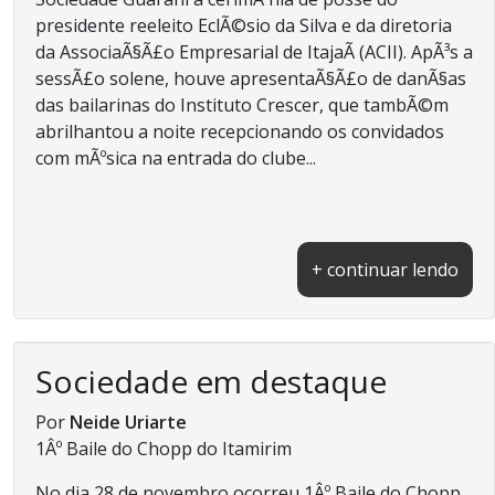
presidente reeleito EclÃ©sio da Silva e da diretoria
da AssociaÃ§Ã£o Empresarial de ItajaÃ­ (ACII). ApÃ³s a
sessÃ£o solene, houve apresentaÃ§Ã£o de danÃ§as
das bailarinas do Instituto Crescer, que tambÃ©m
abrilhantou a noite recepcionando os convidados
com mÃºsica na entrada do clube...
+ continuar lendo
Sociedade em destaque
Por
Neide Uriarte
1Âº Baile do Chopp do Itamirim
No dia 28 de novembro ocorreu 1Âº Baile do Chopp