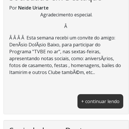
Por
Neide Uriarte
Agradecimento especial.
Â
Â Â Â Â Esta semana recebi um convite do amigo:
DenÃ­sio DolÃ¡sio Baixo, para participar do
Programa "TVBE no ar", nas sextas-feiras,
apresentando notas sociais, como: aniversÃ¡rios,
fotos de casamento, festas , homenagens, bailes do
Itamirim e outros Clube tambÃ©m, etc...
+ continuar lendo