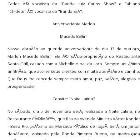
Carlos Ã© vocalista da "Banda Luiz Carlos Show" e Fabiano
"Chiclete" Ã© vocalista da "Banda S/A".
Aniversariante Marlon
Macedo Bellini
Nosso abraÃ§o ao querido aniversariante do dia 13 de outubro,
Marlon Macedo Bellini. Ele Ã© sÃ³cio-proprietÃ¡rio do Restaurante
Santo Grill, casado com a Michelle e pai da Lara. Sempre um Ã³timo
anfitriÃ£o, que acolhe seus clientes, com muita atenÃ§Ã£o e carinho.
Que Deus lhe conceda sempre muito amor, paz, saÃºde, alegrias e
prosperidade!
Convite: "Noite Latina"
No sÃ¡bado, dia 5 de novembro serÃ¡ realizada a Noite Latina, no
Restaurante CÃ©lioâ€™s, que fica na Avenida Ministro VÃ­ctor Konder
- Beira Rio, prÃ³ximo ao Mercado PÃºblico de ItajaÃ­. SerÃ¡ um jantar
danÃ§ante, animado pela Banda Pimenta Buena, na madrugada