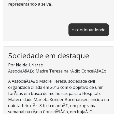
representando a selva...
+ continuar lendo
Sociedade em destaque
Por
Neide Uriarte
AssociaÃ§Ã£o Madre Teresa na rÃ¡dio ConceiÃ§Ã£o
A AssociaÃ§Ã£o Madre Teresa, sociedade civil
organizada criada em 2013 com o objetivo de unir
forÃ§as em busca de melhorias para o Hospital e
Maternidade Marieta Konder Bornhausen, iniciou na
quinta-feira, Ã s 8 h da manhÃ£, um programa
semanal na rÃ¡dio ConceiÃ§Ã£o, em ItajaÃ­. O