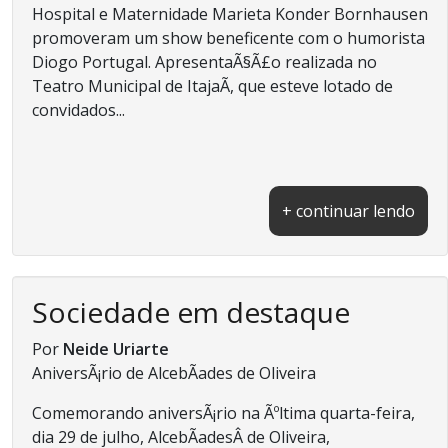
Hospital e Maternidade Marieta Konder Bornhausen
promoveram um show beneficente com o humorista
Diogo Portugal. ApresentaÃ§Ã£o realizada no
Teatro Municipal de ItajaÃ­, que esteve lotado de
convidados...
+ continuar lendo
Sociedade em destaque
Por
Neide Uriarte
AniversÃ¡rio de AlcebÃ­ades de Oliveira
Comemorando aniversÃ¡rio na Ãºltima quarta-feira,
dia 29 de julho, AlcebÃ­adesÂ de Oliveira,