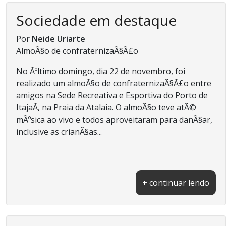
Sociedade em destaque
Por
Neide Uriarte
AlmoÃ§o de confraternizaÃ§Ã£o
No Ãºltimo domingo, dia 22 de novembro, foi
realizado um almoÃ§o de confraternizaÃ§Ã£o entre
amigos na Sede Recreativa e Esportiva do Porto de
ItajaÃ­, na Praia da Atalaia. O almoÃ§o teve atÃ©
mÃºsica ao vivo e todos aproveitaram para danÃ§ar,
inclusive as crianÃ§as...
+ continuar lendo