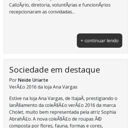
CalizÃ¡rio, diretoria, voluntÃ¡rias e funcionÃ¡rios
recepcionaram as convidadas...
+ continuar lendo
Sociedade em destaque
Por
Neide Uriarte
VerÃ£o 2016 da loja Ana Vargas
Estive na loja Ana Vargas, de ItajaÃ­, prestigiando o
lanÃ§amento da coleÃ§Ã£o verÃ£o 2016 da marca
Cholet, muito bem representada pela atriz Sophia
AbrahÃ£o. A nova coleÃ§Ã£o de roupas Ã©
composta por flores, fauna, formas e cores,