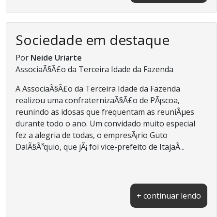
Sociedade em destaque
Por
Neide Uriarte
AssociaÃ§Ã£o da Terceira Idade da Fazenda
A AssociaÃ§Ã£o da Terceira Idade da Fazenda
realizou uma confraternizaÃ§Ã£o de PÃ¡scoa,
reunindo as idosas que frequentam as reuniÃµes
durante todo o ano. Um convidado muito especial
fez a alegria de todas, o empresÃ¡rio Guto
DalÃ§Ã³quio, que jÃ¡ foi vice-prefeito de ItajaÃ­...
+ continuar lendo