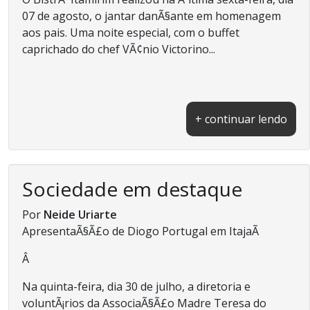
07 de agosto, o jantar danÃ§ante em homenagem
aos pais. Uma noite especial, com o buffet
caprichado do chef VÃ¢nio Victorino...
+ continuar lendo
Sociedade em destaque
Por
Neide Uriarte
ApresentaÃ§Ã£o de Diogo Portugal em ItajaÃ­
Â
Na quinta-feira, dia 30 de julho, a diretoria e
voluntÃ¡rios da AssociaÃ§Ã£o Madre Teresa do