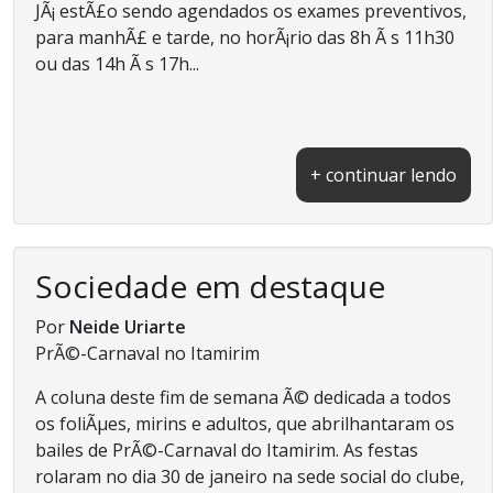
JÃ¡ estÃ£o sendo agendados os exames preventivos,
para manhÃ£ e tarde, no horÃ¡rio das 8h Ã s 11h30
ou das 14h Ã s 17h...
+ continuar lendo
Sociedade em destaque
Por
Neide Uriarte
PrÃ©-Carnaval no Itamirim
A coluna deste fim de semana Ã© dedicada a todos
os foliÃµes, mirins e adultos, que abrilhantaram os
bailes de PrÃ©-Carnaval do Itamirim. As festas
rolaram no dia 30 de janeiro na sede social do clube,