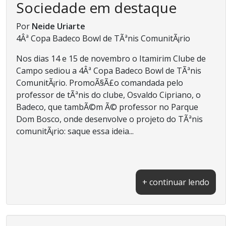
Sociedade em destaque
Por
Neide Uriarte
4Âª Copa Badeco Bowl de TÃªnis ComunitÃ¡rio
Nos dias 14 e 15 de novembro o Itamirim Clube de
Campo sediou a 4Âª Copa Badeco Bowl de TÃªnis
ComunitÃ¡rio. PromoÃ§Ã£o comandada pelo
professor de tÃªnis do clube, Osvaldo Cipriano, o
Badeco, que tambÃ©m Ã© professor no Parque
Dom Bosco, onde desenvolve o projeto do TÃªnis
comunitÃ¡rio: saque essa ideia...
+ continuar lendo