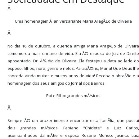
PUBLICAÇÕES LEGAIS
Â
CONTATO
Uma homenagem Ã aniversariante Maria AragÃ£o de Oliveira
Â
No dia 16 de outubro, a querida amiga Maria AragÃ£o de Oliveira
comemorou mais um ano de vida. Ela Ã© esposa do Juiz de Direito
aposentado, Dr. Ã‰dio de Oliveira. Ela festejou a data ao lado do
esposo, filhos, nora, genro e netos. ParabÃ©ns, Maria! Que Deus lhe
conceda ainda muitos e muitos anos de vida! Receba o abraÃ§o e a
homenagem dos seus amigos do Jornal dos Bairros.
Pai e Filho: grandes mÃºsicos
Â
Sempre Ã© um prazer imenso encontrar esta famÃ­lia, que possui
dois grandes mÃºsicos: Fabiano "Chiclete" e Luiz Carlos,
acompanhados da mÃ£e e esposa Rosane Morisco Jacinto. Luiz