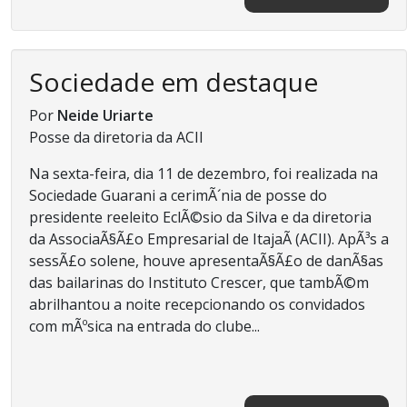
Sociedade em destaque
Por
Neide Uriarte
Posse da diretoria da ACII
Na sexta-feira, dia 11 de dezembro, foi realizada na
Sociedade Guarani a cerimÃ´nia de posse do
presidente reeleito EclÃ©sio da Silva e da diretoria
da AssociaÃ§Ã£o Empresarial de ItajaÃ­ (ACII). ApÃ³s a
sessÃ£o solene, houve apresentaÃ§Ã£o de danÃ§as
das bailarinas do Instituto Crescer, que tambÃ©m
abrilhantou a noite recepcionando os convidados
com mÃºsica na entrada do clube...