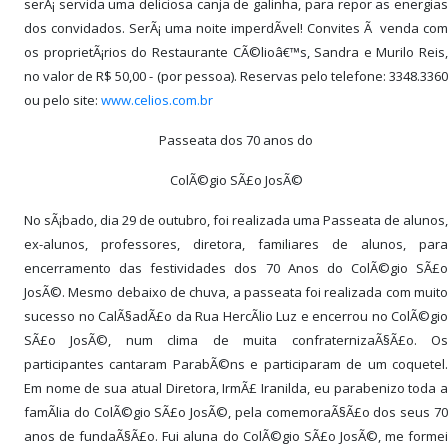
serÃ¡ servida uma deliciosa canja de galinha, para repor as energias
dos convidados. SerÃ¡ uma noite imperdÃ­vel! Convites Ã venda com
os proprietÃ¡rios do Restaurante CÃ©lioâ€™s, Sandra e Murilo Reis,
no valor de R$ 50,00 - (por pessoa). Reservas pelo telefone: 3348.3360
ou pelo site:
www.celios.com.br
Passeata dos 70 anos do
ColÃ©gio SÃ£o JosÃ©
No sÃ¡bado, dia 29 de outubro, foi realizada uma Passeata de alunos,
ex-alunos, professores, diretora, familiares de alunos, para
encerramento das festividades dos 70 Anos do ColÃ©gio SÃ£o
JosÃ©. Mesmo debaixo de chuva, a passeata foi realizada com muito
sucesso no CalÃ§adÃ£o da Rua HercÃ­lio Luz e encerrou no ColÃ©gio
SÃ£o JosÃ©, num clima de muita confraternizaÃ§Ã£o. Os
participantes cantaram ParabÃ©ns e participaram de um coquetel.
Em nome de sua atual Diretora, IrmÃ£ Iranilda, eu parabenizo toda a
famÃ­lia do ColÃ©gio SÃ£o JosÃ©, pela comemoraÃ§Ã£o dos seus 70
anos de fundaÃ§Ã£o. Fui aluna do ColÃ©gio SÃ£o JosÃ©, me formei