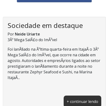
Sociedade em destaque
Por
Neide Uriarte
3Âº Mega SalÃ£o do ImÃ³vel
Foi lanÃ§ado na Ãºltima quarta-feira em ItajaÃ­ o 3Âº
Mega SalÃ£o do ImÃ³vel, que ocorre na cidade em
agosto. Autoridades e empresÃ¡rios ligados ao setor
prestigiaram o lanÃ§amento durante a noite no
restaurante Zephyr Seafood e Sushi, na Marina
ItajaÃ­...
+ continuar lendo