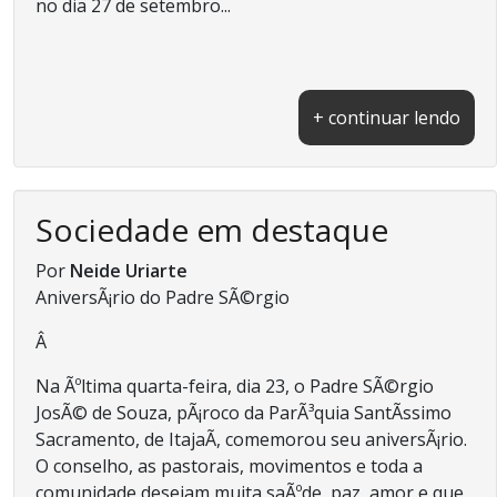
no dia 27 de setembro...
+ continuar lendo
Sociedade em destaque
Por
Neide Uriarte
AniversÃ¡rio do Padre SÃ©rgio
Â
Na Ãºltima quarta-feira, dia 23, o Padre SÃ©rgio
JosÃ© de Souza, pÃ¡roco da ParÃ³quia SantÃ­ssimo
Sacramento, de ItajaÃ­, comemorou seu aniversÃ¡rio.
O conselho, as pastorais, movimentos e toda a
comunidade desejam muita saÃºde, paz, amor e que