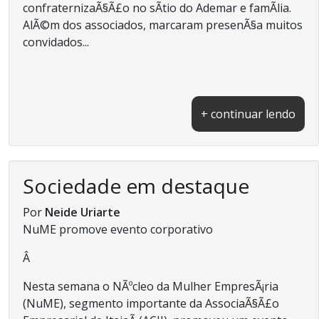
confraternizaÃ§Ã£o no sÃ­tio do Ademar e famÃ­lia.
AlÃ©m dos associados, marcaram presenÃ§a muitos
convidados...
+ continuar lendo
Sociedade em destaque
Por
Neide Uriarte
NuME promove evento corporativo
Â
Nesta semana o NÃºcleo da Mulher EmpresÃ¡ria
(NuME), segmento importante da AssociaÃ§Ã£o