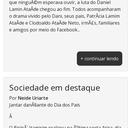
que ninguÃ©m esperava ouvir, a luta do Daniel
Lamin AtaÃ­de chegou ao fim. Todos acompanharam
o drama vivido pelo Dani, seus pais, PatrÃ­cia Lamim
AtaÃ­de e Clodoaldo AtaÃ­de Neto, irmÃ£s, familiares
e amigos por meio do Facebook...
+ continuar lendo
Sociedade em destaque
Por
Neide Uriarte
Jantar danÃ§ante do Dia dos Pais
Â
O BistrÃ´ Itamirim realizou na Ãºltima sexta-feira, dia