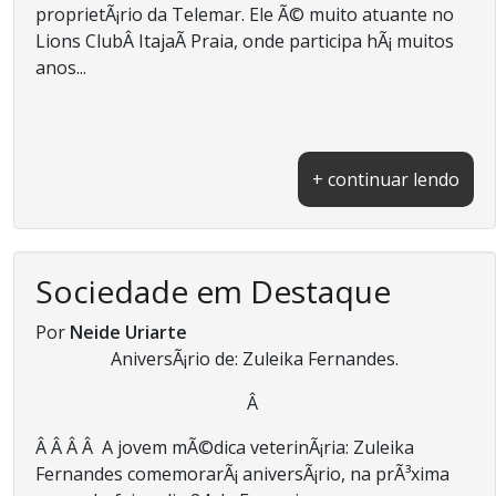
proprietÃ¡rio da Telemar. Ele Ã© muito atuante no
Lions ClubÂ ItajaÃ­ Praia, onde participa hÃ¡ muitos
anos...
+ continuar lendo
Sociedade em Destaque
Por
Neide Uriarte
AniversÃ¡rio de: Zuleika Fernandes.
Â
Â Â Â Â A jovem mÃ©dica veterinÃ¡ria: Zuleika
Fernandes comemorarÃ¡ aniversÃ¡rio, na prÃ³xima