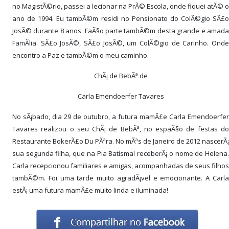
no MagistÃ©rio, passei a lecionar na PrÃ© Escola, onde fiquei atÃ© o
ano de 1994. Eu tambÃ©m residi no Pensionato do ColÃ©gio SÃ£o
JosÃ© durante 8 anos. FaÃ§o parte tambÃ©m desta grande e amada
FamÃ­lia. SÃ£o JosÃ©, SÃ£o JosÃ©, um ColÃ©gio de Carinho. Onde
encontro a Paz e tambÃ©m o meu caminho.
ChÃ¡ de BebÃª de
Carla Emendoerfer Tavares
No sÃ¡bado, dia 29 de outubro, a futura mamÃ£e Carla Emendoerfer
Tavares realizou o seu ChÃ¡ de BebÃª, no espaÃ§o de festas do
Restaurante BokerÃ£o Du PÃªra. No mÃªs de Janeiro de 2012 nascerÃ¡
sua segunda filha, que na Pia Batismal receberÃ¡ o nome de Helena.
Carla recepcionou familiares e amigas, acompanhadas de seus filhos
tambÃ©m. Foi uma tarde muito agradÃ¡vel e emocionante. A Carla
estÃ¡ uma futura mamÃ£e muito linda e iluminada!