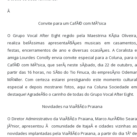
Â
Convite para um CafÃ© com MÃºsica
O Grupo Vocal After Eight regido pela Maestrina KÃ¡tia Oliveira,
realiza belÃ­ssimas apresentaÃ§Ãµes musicais em casamentos,
festas, encerramentos de ano e diversas ocasiÃµes. A Coralista e
amiga Lourdes Conolly envia convite especial para a Coluna, para o
CafÃ© com MÃºsica, que serÃ¡ neste sÃ¡bado, dia 22 de outubro, a
partir das 16 horas, no SÃ­tio do Tio Finuca, do empresÃ¡rio Odemar
MÃ¼ller. Com certeza estarei prestigiando este momento cultural
especial e depois mostrarei fotos, aqui na Coluna Sociedade em
destaque! AgradeÃ§o o carinho de todas do Grupo Vocal After Eight.
Novidades na ViaÃ§Ã£o Praiana
O Diretor Administrativo da ViaÃ§Ã£o Praiana, Marco AurÃ©lio Seara
JÃºnior, apresentou Ã comunidade de ItajaÃ­ e cidades vizinhas as
novidades implantadas pela ViaÃ§Ã£o Praiana, a partir do dia 1Âº de