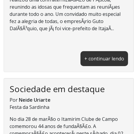
reunindo as idosas que frequentam as reuniÃµes
durante todo o ano. Um convidado muito especial
fez a alegria de todas, o empresÃ¡rio Guto
DalÃ§Ã³quio, que jÃ¡ foi vice-prefeito de ItajaÃ­...
+ continuar lendo
Sociedade em destaque
Por
Neide Uriarte
Festa da Sardinha
No dia 28 de marÃ§o o Itamirim Clube de Campo
comemorou 44 anos de fundaÃ§Ã£o. A
comemoraÃ§Ã£o acontecerÃ¡ neste sÃ¡bado, dia 02