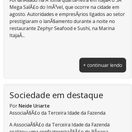
Mega SalÃ£o do ImÃ³vel, que ocorre na cidade em
agosto. Autoridades e empresÃ¡rios ligados ao setor
prestigiaram o lanÃ§amento durante a noite no
restaurante Zephyr Seafood e Sushi, na Marina
ItajaÃ­...
+ continuar lendo
Sociedade em destaque
Por
Neide Uriarte
AssociaÃ§Ã£o da Terceira Idade da Fazenda
A AssociaÃ§Ã£o da Terceira Idade da Fazenda
realizou uma confraternizaÃ§Ã£o de PÃ¡scoa,