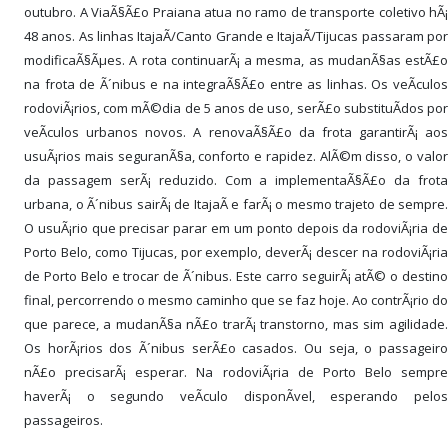
outubro. A ViaÃ§Ã£o Praiana atua no ramo de transporte coletivo hÃ¡
48 anos. As linhas ItajaÃ­/Canto Grande e ItajaÃ­/Tijucas passaram por
modificaÃ§Ãµes. A rota continuarÃ¡ a mesma, as mudanÃ§as estÃ£o
na frota de Ã´nibus e na integraÃ§Ã£o entre as linhas. Os veÃ­culos
rodoviÃ¡rios, com mÃ©dia de 5 anos de uso, serÃ£o substituÃ­dos por
veÃ­culos urbanos novos. A renovaÃ§Ã£o da frota garantirÃ¡ aos
usuÃ¡rios mais seguranÃ§a, conforto e rapidez. AlÃ©m disso, o valor
da passagem serÃ¡ reduzido. Com a implementaÃ§Ã£o da frota
urbana, o Ã´nibus sairÃ¡ de ItajaÃ­ e farÃ¡ o mesmo trajeto de sempre.
O usuÃ¡rio que precisar parar em um ponto depois da rodoviÃ¡ria de
Porto Belo, como Tijucas, por exemplo, deverÃ¡ descer na rodoviÃ¡ria
de Porto Belo e trocar de Ã´nibus. Este carro seguirÃ¡ atÃ© o destino
final, percorrendo o mesmo caminho que se faz hoje. Ao contrÃ¡rio do
que parece, a mudanÃ§a nÃ£o trarÃ¡ transtorno, mas sim agilidade.
Os horÃ¡rios dos Ã´nibus serÃ£o casados. Ou seja, o passageiro
nÃ£o precisarÃ¡ esperar. Na rodoviÃ¡ria de Porto Belo sempre
haverÃ¡ o segundo veÃ­culo disponÃ­vel, esperando pelos
passageiros.