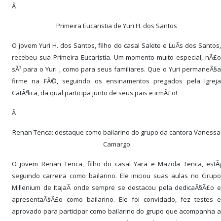
Â
Primeira Eucaristia de Yuri H. dos Santos
O jovem Yuri H. dos Santos, filho do casal Salete e LuÃ­s dos Santos,
recebeu sua Primeira Eucaristia. Um momento muito especial, nÃ£o
sÃ³ para o Yuri , como para seus familiares. Que o Yuri permaneÃ§a
firme na FÃ©, seguindo os ensinamentos pregados pela Igreja
CatÃ³lica, da qual participa junto de seus pais e irmÃ£o!
Â
Renan Tenca: destaque como bailarino do grupo da cantora Vanessa
Camargo
O jovem Renan Tenca, filho do casal Yara e Mazola Tenca, estÃ¡
seguindo carreira como bailarino. Ele iniciou suas aulas no Grupo
Millenium de ItajaÃ­ onde sempre se destacou pela dedicaÃ§Ã£o e
apresentaÃ§Ã£o como bailarino. Ele foi convidado, fez testes e
aprovado para participar como bailarino do grupo que acompanha a