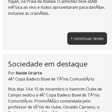
ItajaÃ­, na Praia da Atalaia. O almoÃ§o teve atÃ©
mÃºsica ao vivo e todos aproveitaram para danÃ§ar,
inclusive as crianÃ§as...
+ continuar lendo
Sociedade em destaque
Por
Neide Uriarte
4Âª Copa Badeco Bowl de TÃªnis ComunitÃ¡rio
Nos dias 14 e 15 de novembro o Itamirim Clube de
Campo sediou a 4Âª Copa Badeco Bowl de TÃªnis
ComunitÃ¡rio. PromoÃ§Ã£o comandada pelo
professor de tÃªnis do clube, Osvaldo Cipriano, o