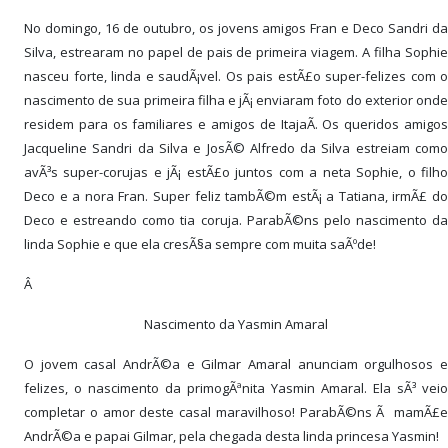
No domingo, 16 de outubro, os jovens amigos Fran e Deco Sandri da
Silva, estrearam no papel de pais de primeira viagem. A filha Sophie
nasceu forte, linda e saudÃ¡vel. Os pais estÃ£o super-felizes com o
nascimento de sua primeira filha e jÃ¡ enviaram foto do exterior onde
residem para os familiares e amigos de ItajaÃ­. Os queridos amigos
Jacqueline Sandri da Silva e JosÃ© Alfredo da Silva estreiam como
avÃ³s super-corujas e jÃ¡ estÃ£o juntos com a neta Sophie, o filho
Deco e a nora Fran. Super feliz tambÃ©m estÃ¡ a Tatiana, irmÃ£ do
Deco e estreando como tia coruja. ParabÃ©ns pelo nascimento da
linda Sophie e que ela cresÃ§a sempre com muita saÃºde!
Â
Nascimento da Yasmin Amaral
O jovem casal AndrÃ©a e Gilmar Amaral anunciam orgulhosos e
felizes, o nascimento da primogÃªnita Yasmin Amaral. Ela sÃ³ veio
completar o amor deste casal maravilhoso! ParabÃ©ns Ã mamÃ£e
AndrÃ©a e papai Gilmar, pela chegada desta linda princesa Yasmin!