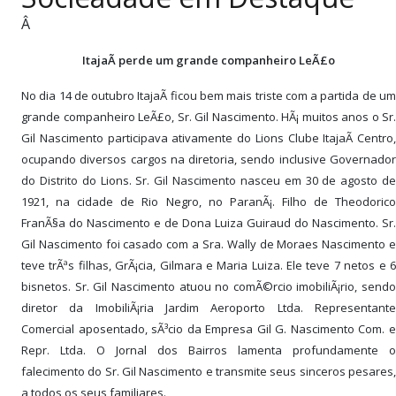
PUBLICAÇÕES LEGAIS
Â
CONTATO
ItajaÃ­ perde um grande
companheiro LeÃ£o
No dia 14 de outubro ItajaÃ­ ficou bem mais triste com a partida de um
grande companheiro LeÃ£o, Sr. Gil Nascimento. HÃ¡ muitos anos o Sr.
Gil Nascimento participava ativamente do Lions Clube ItajaÃ­ Centro,
ocupando diversos cargos na diretoria, sendo inclusive Governador
do Distrito do Lions. Sr. Gil Nascimento nasceu em 30 de agosto de
1921, na cidade de Rio Negro, no ParanÃ¡. Filho de Theodorico
FranÃ§a do Nascimento e de Dona Luiza Guiraud do Nascimento. Sr.
Gil Nascimento foi casado com a Sra. Wally de Moraes Nascimento e
teve trÃªs filhas, GrÃ¡cia, Gilmara e Maria Luiza. Ele teve 7 netos e 6
bisnetos. Sr. Gil Nascimento atuou no comÃ©rcio imobiliÃ¡rio, sendo
diretor da ImobiliÃ¡ria Jardim Aeroporto Ltda. Representante
Comercial aposentado, sÃ³cio da Empresa Gil G. Nascimento Com. e
Repr. Ltda. O Jornal dos Bairros lamenta profundamente o
falecimento do Sr. Gil Nascimento e transmite seus sinceros pesares,
a todos os seus familiares.