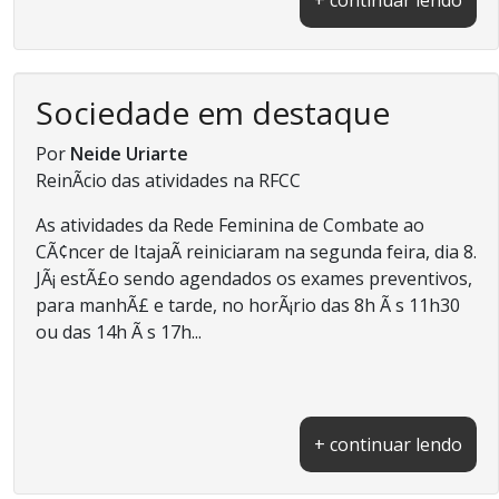
Sociedade em destaque
Por
Neide Uriarte
ReinÃ­cio das atividades na RFCC
As atividades da Rede Feminina de Combate ao
CÃ¢ncer de ItajaÃ­ reiniciaram na segunda feira, dia 8.
JÃ¡ estÃ£o sendo agendados os exames preventivos,
para manhÃ£ e tarde, no horÃ¡rio das 8h Ã s 11h30
ou das 14h Ã s 17h...
+ continuar lendo