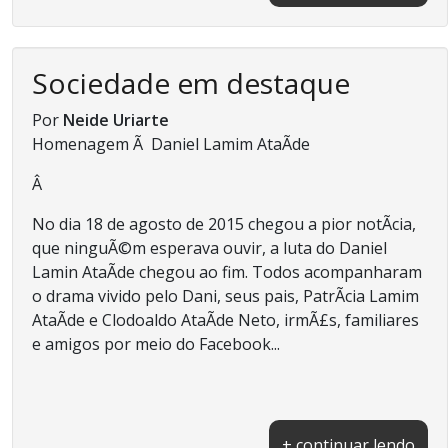
Sociedade em destaque
Por
Neide Uriarte
Homenagem Ã Daniel Lamim AtaÃ­de
Â
No dia 18 de agosto de 2015 chegou a pior notÃ­cia,
que ninguÃ©m esperava ouvir, a luta do Daniel
Lamin AtaÃ­de chegou ao fim. Todos acompanharam
o drama vivido pelo Dani, seus pais, PatrÃ­cia Lamim
AtaÃ­de e Clodoaldo AtaÃ­de Neto, irmÃ£s, familiares
e amigos por meio do Facebook...
+ continuar lendo