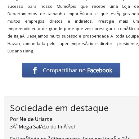
sucesso para nosso MunicÃ­pio que recebe uma Loja de
Departamentos de tamanha importÃ¢ncia e que estÃ¡ gerando
muitos empregos diretos e indiretos. Prestigie mais um
empreendimento de grande porte que veio prestigiar o comÃ©rcio
de ItajaÃ­. Desejamos muito sucesso e prosperidade Ã toda Equipe
Havan, comandada pelo super empresÃ¡rio e diretor - presidente,
Luciano Hang.
Sociedade em destaque
Por
Neide Uriarte
3Âº Mega SalÃ£o do ImÃ³vel
Foi lanÃ§ado na Ãºltima quarta-feira em ItajaÃ­ o 3Âº