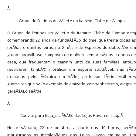
Â
Grupo de Feirinas do VÃ´lei A do Itamirim Clube de Campo
O Grupo de Feirinas do VÃ´lei A do Itamirim Clube de Campo estÃ¡
comemorando 22 anos de fundaÃ§Ã£o do time, que treina todas as
terÃ§as e quintas-feiras, no GinÃ¡sio de Esportes do clube. Ã‰ um
grupo maravilhoso, composto de mulheres empresÃ¡rias e donas de
casa, que frequentam o Itamirim junto de suas famÃ­lias, entÃ£o
resolveram tambÃ©m praticar um esporte saudÃ¡vel. Elas sÃ£o
treinadas pelo tÃ©cnico em VÃ´lei, professor LÃºcio. Mulheres
guerreiras que sÃ£o exemplo de amizade, companheirismo, alegria e
geraÃ§Ã£o saÃºde!
Â
Convite para InauguraÃ§Ã£o das Lojas Havan em ItajaÃ­
Neste sÃ¡bado, 22 de outubro, a partir das 10 horas, serÃ£o
inauguradas as instalaÃ§Ãµes das Lojas Havan em ItajaÃ­. Um