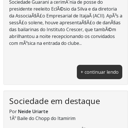
Sociedade Guarani a cerimÃ´nia de posse do
presidente reeleito EclÃ©sio da Silva e da diretoria
da AssociaÃ§Ã£o Empresarial de ItajaÃ­ (ACII). ApÃ³s a
sessÃ£o solene, houve apresentaÃ§Ã£o de danÃ§as
das bailarinas do Instituto Crescer, que tambÃ©m
abrilhantou a noite recepcionando os convidados
com mÃºsica na entrada do clube...
+ continuar lendo
Sociedade em destaque
Por
Neide Uriarte
1Âº Baile do Chopp do Itamirim