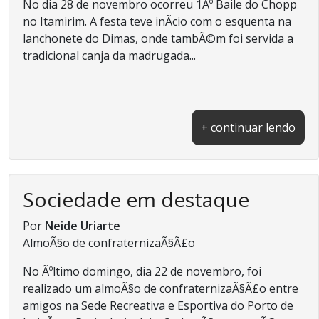
No dia 28 de novembro ocorreu 1Âº Baile do Chopp
no Itamirim. A festa teve inÃ­cio com o esquenta na
lanchonete do Dimas, onde tambÃ©m foi servida a
tradicional canja da madrugada...
+ continuar lendo
Sociedade em destaque
Por
Neide Uriarte
AlmoÃ§o de confraternizaÃ§Ã£o
No Ãºltimo domingo, dia 22 de novembro, foi
realizado um almoÃ§o de confraternizaÃ§Ã£o entre
amigos na Sede Recreativa e Esportiva do Porto de