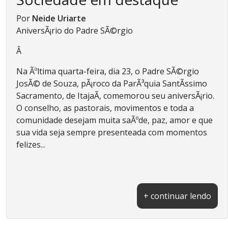
Por
Neide Uriarte
AniversÃ¡rio do Padre SÃ©rgio
Â
Na Ãºltima quarta-feira, dia 23, o Padre SÃ©rgio
JosÃ© de Souza, pÃ¡roco da ParÃ³quia SantÃ­ssimo
Sacramento, de ItajaÃ­, comemorou seu aniversÃ¡rio.
O conselho, as pastorais, movimentos e toda a
comunidade desejam muita saÃºde, paz, amor e que
sua vida seja sempre presenteada com momentos
felizes...
+ continuar lendo