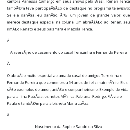
cantora Vanessa Camargo em seus shows pelo Brasil. Renan Tenca
tambÃ©m teve participaÃ§Ã£o de destaque no programa televisivo:
Se ela danÃ§a, eu danÃ§o. Ã‰ um jovem de grande valor, que
merece destaque especial na coluna. Um abraÃ§Ã£o ao Renan, seu
irmÃ£o Renato e seus pais Yara e Mazola Tenca.
Â
AniversÃ¡rio de casamento do casal Terezinha e Fernando Pereira
Â
O abraÃ§o muito especial ao amado casal de amigos Terezinha e
Fernando Pereira que comemorou 54 anos de feliz matrimÃ´nio. Eles
sÃ£o exemplos de amor, uniÃ£o e companheirismo. Exemplo de vida
para a filha PatrÃ­cia, os netos MÃ´nica, Fabiana, Rodrigo, FlÃ¡via e
Paula e tambÃ©m para a bisneta Maria LuÃ­za.
Â
Nascimento da Sophie Sandri da Silva