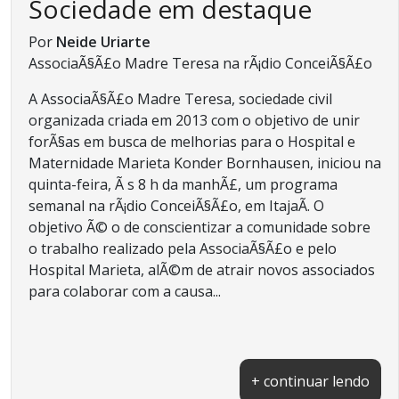
Sociedade em destaque
Por
Neide Uriarte
AssociaÃ§Ã£o Madre Teresa na rÃ¡dio ConceiÃ§Ã£o
A AssociaÃ§Ã£o Madre Teresa, sociedade civil
organizada criada em 2013 com o objetivo de unir
forÃ§as em busca de melhorias para o Hospital e
Maternidade Marieta Konder Bornhausen, iniciou na
quinta-feira, Ã s 8 h da manhÃ£, um programa
semanal na rÃ¡dio ConceiÃ§Ã£o, em ItajaÃ­. O
objetivo Ã© o de conscientizar a comunidade sobre
o trabalho realizado pela AssociaÃ§Ã£o e pelo
Hospital Marieta, alÃ©m de atrair novos associados
para colaborar com a causa...
+ continuar lendo