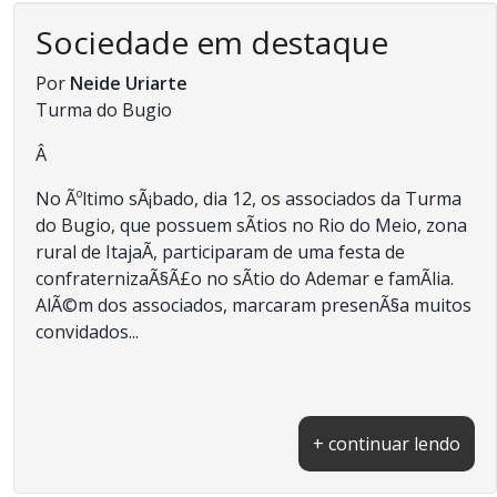
Sociedade em destaque
Por
Neide Uriarte
Turma do Bugio
Â
No Ãºltimo sÃ¡bado, dia 12, os associados da Turma
do Bugio, que possuem sÃ­tios no Rio do Meio, zona
rural de ItajaÃ­, participaram de uma festa de
confraternizaÃ§Ã£o no sÃ­tio do Ademar e famÃ­lia.
AlÃ©m dos associados, marcaram presenÃ§a muitos
convidados...
+ continuar lendo