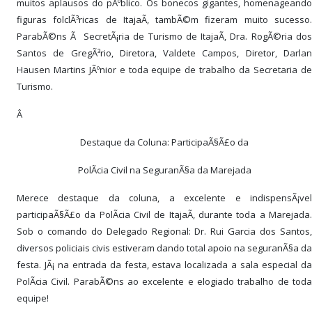
muitos aplausos do pÃºblico. Os bonecos gigantes, homenageando
figuras folclÃ³ricas de ItajaÃ­, tambÃ©m fizeram muito sucesso.
ParabÃ©ns Ã SecretÃ¡ria de Turismo de ItajaÃ­, Dra. RogÃ©ria dos
Santos de GregÃ³rio, Diretora, Valdete Campos, Diretor, Darlan
Hausen Martins JÃºnior e toda equipe de trabalho da Secretaria de
Turismo.
Â
Destaque da Coluna: ParticipaÃ§Ã£o da
PolÃ­cia Civil na SeguranÃ§a da Marejada
Merece destaque da coluna, a excelente e indispensÃ¡vel
participaÃ§Ã£o da PolÃ­cia Civil de ItajaÃ­, durante toda a Marejada.
Sob o comando do Delegado Regional: Dr. Rui Garcia dos Santos,
diversos policiais civis estiveram dando total apoio na seguranÃ§a da
festa. JÃ¡ na entrada da festa, estava localizada a sala especial da
PolÃ­cia Civil. ParabÃ©ns ao excelente e elogiado trabalho de toda
equipe!