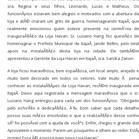
sra. Regina e seus filhos, Leonardo, Lucas e Matheus. Os
funcionÃ¡rios estavam bem alegres e motivados com a abertura da
loja e atÃ© criaram um grito de guerra, homenageando ItajaÃ­, que
realmente emocionou quem esteve presente na cerimÃ´nia de
inauguraÃ§Ã£o da Loja Havan. Sr. Luciano Hang fez questÃ£o de
homenagear o Prefeito Municipal de ItajaÃ­, Jandir Bellini, pelo total
apoio na instalaÃ§Ã£o desta loja na cidade. Ele tambÃ©m
apresentou a Gerente da Loja Havan em ItajaÃ­, sra. Sandra Zanon.
A loja ficou maravilhosa, bem espaÃ§osa, um local amplo, arejado e
muito bem decorado em todos os setores. Vale muito Ã pena
conhecer as instalaÃ§Ãµes da Loja Havan, recÃ©m inaugurada em
ItajaÃ­. Deixo aqui registrada a mensagem maravilhosa que o sr.
Luciano Hang entregou para cada um dos funcionÃ¡rios: "Obrigado
pelo esforÃ§o e dedicaÃ§Ã£o. Ã‰ bom saber que cada detalhe
possui suas mÃ£os envolvidas e que a realizaÃ§Ã£o desse sonho
sÃ³ foi possÃ­vel com a ajuda de vocÃªs. Enfim, chegou o grande dia!
Aproveitem o momento. Parem um pouquinho e olhem ao redor: EstÃ¡
pronto! Essa Ã© a nossa mais nova Loja Havan".