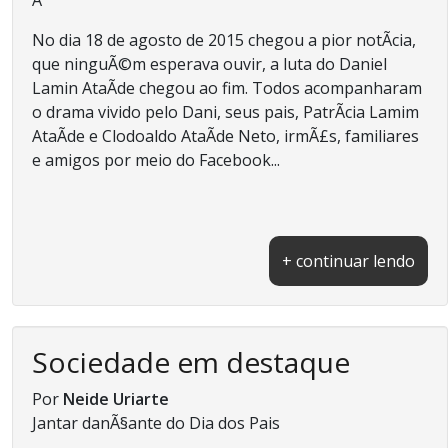
No dia 18 de agosto de 2015 chegou a pior notÃ­cia,
que ninguÃ©m esperava ouvir, a luta do Daniel
Lamin AtaÃ­de chegou ao fim. Todos acompanharam
o drama vivido pelo Dani, seus pais, PatrÃ­cia Lamim
AtaÃ­de e Clodoaldo AtaÃ­de Neto, irmÃ£s, familiares
e amigos por meio do Facebook...
+ continuar lendo
Sociedade em destaque
Por
Neide Uriarte
Jantar danÃ§ante do Dia dos Pais