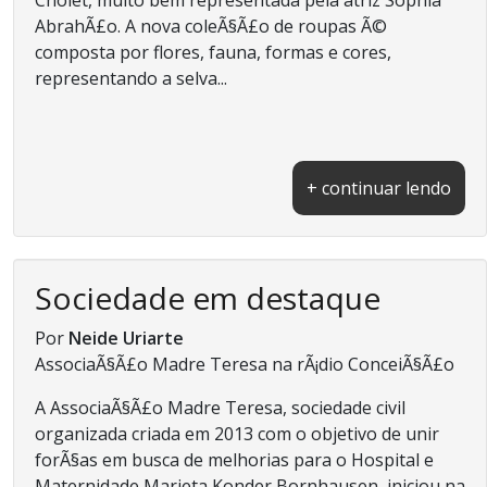
AbrahÃ£o. A nova coleÃ§Ã£o de roupas Ã©
composta por flores, fauna, formas e cores,
representando a selva...
+ continuar lendo
Sociedade em destaque
Por
Neide Uriarte
AssociaÃ§Ã£o Madre Teresa na rÃ¡dio ConceiÃ§Ã£o
A AssociaÃ§Ã£o Madre Teresa, sociedade civil
organizada criada em 2013 com o objetivo de unir
forÃ§as em busca de melhorias para o Hospital e
Maternidade Marieta Konder Bornhausen, iniciou na