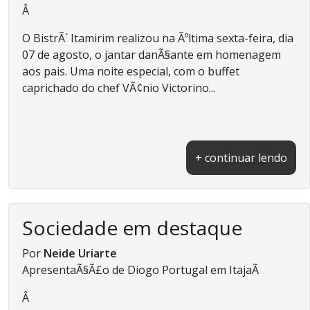
Â
O BistrÃ´ Itamirim realizou na Ãºltima sexta-feira, dia
07 de agosto, o jantar danÃ§ante em homenagem
aos pais. Uma noite especial, com o buffet
caprichado do chef VÃ¢nio Victorino...
+ continuar lendo
Sociedade em destaque
Por
Neide Uriarte
ApresentaÃ§Ã£o de Diogo Portugal em ItajaÃ­
Â