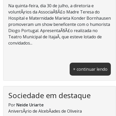
Na quinta-feira, dia 30 de julho, a diretoria e
voluntÃ¡rios da AssociaÃ§Ã£o Madre Teresa do
Hospital e Maternidade Marieta Konder Bornhausen
promoveram um show beneficente com o humorista
Diogo Portugal. ApresentaÃ§Ã£o realizada no
Teatro Municipal de ItajaÃ­, que esteve lotado de
convidados...
+ continuar lendo
Sociedade em destaque
Por
Neide Uriarte
AniversÃ¡rio de AlcebÃ­ades de Oliveira