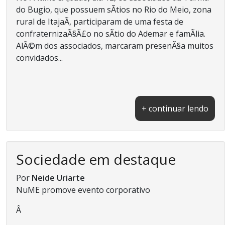
do Bugio, que possuem sÃ­tios no Rio do Meio, zona
rural de ItajaÃ­, participaram de uma festa de
confraternizaÃ§Ã£o no sÃ­tio do Ademar e famÃ­lia.
AlÃ©m dos associados, marcaram presenÃ§a muitos
convidados...
+ continuar lendo
Sociedade em destaque
Por
Neide Uriarte
NuME promove evento corporativo
Â