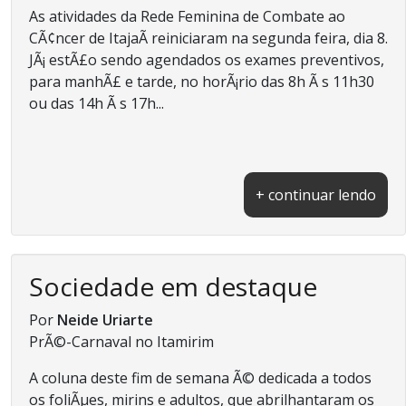
As atividades da Rede Feminina de Combate ao
CÃ¢ncer de ItajaÃ­ reiniciaram na segunda feira, dia 8.
JÃ¡ estÃ£o sendo agendados os exames preventivos,
para manhÃ£ e tarde, no horÃ¡rio das 8h Ã s 11h30
ou das 14h Ã s 17h...
+ continuar lendo
Sociedade em destaque
Por
Neide Uriarte
PrÃ©-Carnaval no Itamirim
A coluna deste fim de semana Ã© dedicada a todos
os foliÃµes, mirins e adultos, que abrilhantaram os