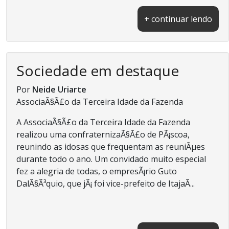
+ continuar lendo
Sociedade em destaque
Por
Neide Uriarte
AssociaÃ§Ã£o da Terceira Idade da Fazenda
A AssociaÃ§Ã£o da Terceira Idade da Fazenda
realizou uma confraternizaÃ§Ã£o de PÃ¡scoa,
reunindo as idosas que frequentam as reuniÃµes
durante todo o ano. Um convidado muito especial
fez a alegria de todas, o empresÃ¡rio Guto
DalÃ§Ã³quio, que jÃ¡ foi vice-prefeito de ItajaÃ­...