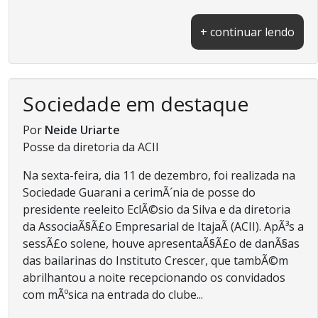
+ continuar lendo
Sociedade em destaque
Por
Neide Uriarte
Posse da diretoria da ACII
Na sexta-feira, dia 11 de dezembro, foi realizada na
Sociedade Guarani a cerimÃ´nia de posse do
presidente reeleito EclÃ©sio da Silva e da diretoria
da AssociaÃ§Ã£o Empresarial de ItajaÃ­ (ACII). ApÃ³s a
sessÃ£o solene, houve apresentaÃ§Ã£o de danÃ§as
das bailarinas do Instituto Crescer, que tambÃ©m
abrilhantou a noite recepcionando os convidados
com mÃºsica na entrada do clube...