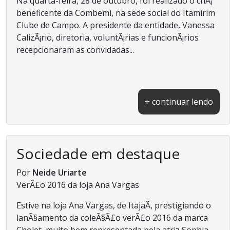
Na quarta-feira, 28 de outubro, foi realizado o chÃ¡
beneficente da Combemi, na sede social do Itamirim
Clube de Campo. A presidente da entidade, Vanessa
CalizÃ¡rio, diretoria, voluntÃ¡rias e funcionÃ¡rios
recepcionaram as convidadas...
+ continuar lendo
Sociedade em destaque
Por
Neide Uriarte
VerÃ£o 2016 da loja Ana Vargas
Estive na loja Ana Vargas, de ItajaÃ­, prestigiando o
lanÃ§amento da coleÃ§Ã£o verÃ£o 2016 da marca
Cholet, muito bem representada pela atriz Sophia