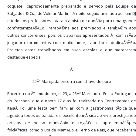
coquetel, caprichosamente preparado e servido pela Equipe da
Salgados & Cia, de Volmar Martini. A noite seguiu animada por um DJ
e todos os professores lotaram a pista de danÃ§a para uma grande
confraternizaÃ§Ã£o. ParabÃ©ns aos premiados e tambÃ©m aos
outros concorrentes, pois os trabalhos apresentados Ã comissÃ£o
julgadora foram feitos com muito amor, capricho e dedicaÃ§Ã£o.
Projetos estes trabalhados em suas escolas e que mereceram
destaque especial.
Â
25Âª Marejada encerra com chave de ouro
Encerrou no Ãºltimo domingo, 23, a 25Âª Marejada - Festa Portuguesa
do Pescado, que durante 17 dias foi realizada no Centreventos de
ItajaÃ­. Foi uma festa bem familiar, com a gastronomia tÃ­pica que
agradou todos os paladares; excelente mÃºsica ao vivo, prestigiando
artistas de nosso municÃ­pio e regiÃ£o e apresentaÃ§Ãµes
folclÃ³ricas, como o Boi de MamÃ£o e Terno de Reis, que receberam