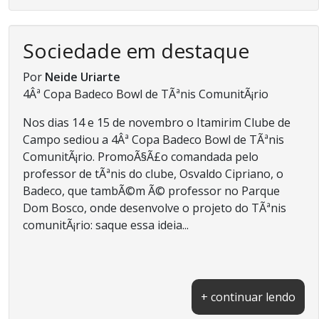
Sociedade em destaque
Por
Neide Uriarte
4Âª Copa Badeco Bowl de TÃªnis ComunitÃ¡rio
Nos dias 14 e 15 de novembro o Itamirim Clube de
Campo sediou a 4Âª Copa Badeco Bowl de TÃªnis
ComunitÃ¡rio. PromoÃ§Ã£o comandada pelo
professor de tÃªnis do clube, Osvaldo Cipriano, o
Badeco, que tambÃ©m Ã© professor no Parque
Dom Bosco, onde desenvolve o projeto do TÃªnis
comunitÃ¡rio: saque essa ideia...
+ continuar lendo