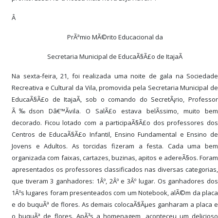
Â
PrÃªmio MÃ©rito Educacional da
Secretaria Municipal de EducaÃ§Ã£o de ItajaÃ­
Na sexta-feira, 21, foi realizada uma noite de gala na Sociedade
Recreativa e Cultural da Vila, promovida pela Secretaria Municipal de
EducaÃ§Ã£o de ItajaÃ­, sob o comando do SecretÃ¡rio, Professor
Ã‰dson Dâ€™Ãvila. O SalÃ£o estava belÃ­ssimo, muito bem
decorado. Ficou lotado com a participaÃ§Ã£o dos professores dos
Centros de EducaÃ§Ã£o Infantil, Ensino Fundamental e Ensino de
Jovens e Adultos. As torcidas fizeram a festa. Cada uma bem
organizada com faixas, cartazes, buzinas, apitos e adereÃ§os. Foram
apresentados os professores classificados nas diversas categorias,
que tiveram 3 ganhadores: 1Âº, 2Âº e 3Âº lugar. Os ganhadores dos
1Âºs lugares foram presenteados com um Notebook, alÃ©m da placa
e do buquÃª de flores. As demais colocaÃ§Ãµes ganharam a placa e
o buquÃª de flores. ApÃ³s a homenagem, aconteceu um delicioso