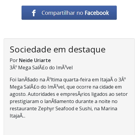
Sociedade em destaque
Por
Neide Uriarte
3Âº Mega SalÃ£o do ImÃ³vel
Foi lanÃ§ado na Ãºltima quarta-feira em ItajaÃ­ o 3Âº
Mega SalÃ£o do ImÃ³vel, que ocorre na cidade em
agosto. Autoridades e empresÃ¡rios ligados ao setor
prestigiaram o lanÃ§amento durante a noite no
restaurante Zephyr Seafood e Sushi, na Marina
ItajaÃ­...