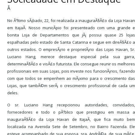
PUBLICAÇÕES LEGAIS
Â
CONTATO
No Ãºltimo sÃ¡bado, 22, foi realizada a inauguraÃ§Ã£o da Loja Havan
em ItajaÃ­. Nosso municÃ­pio foi presenteado com uma grande e
bonita Loja de Departamentos que jÃ¡ possui quase 25 lojas
espalhadas pelo estado de Santa Catarina e segue em direÃ§Ã£o a
outros estados. O empresÃ¡rio e proprietÃ¡rio das Lojas Havan, Sr.
Luciano Hang, merece destaque especial pela sua garra,
determinaÃ§Ã£o e visÃ£o futurista. Ele consegue reunir os melhores
profissionais em suas Lojas, pois investe nos funcionÃ¡rios, fazendo
com que todos se empenhem ao mÃ¡ximo para o crescimento das
Lojas, que tambÃ©m serÃ¡ o crescimento profissional de cada um
deles.
O sr. Luciano Hang recepcionou autoridades, convidados,
fornecedores e todo o pÃºblico que prestigiou em massa a
inauguraÃ§Ã£o da Loja Havan de ItajaÃ­, que fica muito bem
localizada na Avenida Sete de Setembro, no Bairro Fazenda. Ele
esteve acompanhado de sua esposa, sra. AndrÃ©a, de sua mÃ£e,