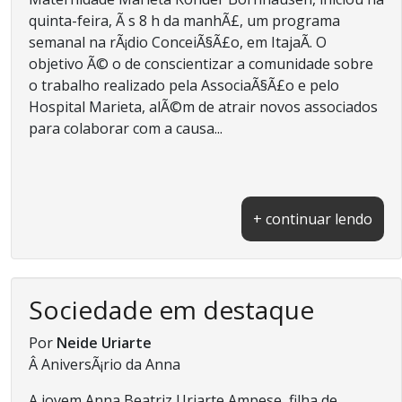
quinta-feira, Ã s 8 h da manhÃ£, um programa
semanal na rÃ¡dio ConceiÃ§Ã£o, em ItajaÃ­. O
objetivo Ã© o de conscientizar a comunidade sobre
o trabalho realizado pela AssociaÃ§Ã£o e pelo
Hospital Marieta, alÃ©m de atrair novos associados
para colaborar com a causa...
+ continuar lendo
Sociedade em destaque
Por
Neide Uriarte
Â AniversÃ¡rio da Anna
A jovem Anna Beatriz Uriarte Ampese, filha de