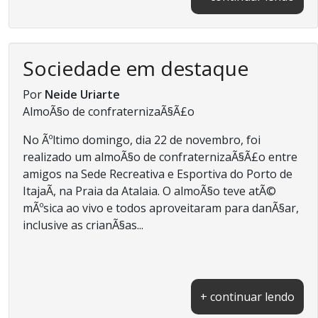
Sociedade em destaque
Por
Neide Uriarte
AlmoÃ§o de confraternizaÃ§Ã£o
No Ãºltimo domingo, dia 22 de novembro, foi
realizado um almoÃ§o de confraternizaÃ§Ã£o entre
amigos na Sede Recreativa e Esportiva do Porto de
ItajaÃ­, na Praia da Atalaia. O almoÃ§o teve atÃ©
mÃºsica ao vivo e todos aproveitaram para danÃ§ar,
inclusive as crianÃ§as...
+ continuar lendo