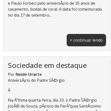
e Paulo Forbeci pelo aniversÃ¡rio de 35 anos de
casamento, bodas de coral. A data foi comemorada
no dia 27 de setembro...
+ continuar lendo
Sociedade em destaque
Por
Neide Uriarte
AniversÃ¡rio do Padre SÃ©rgio
Â
Na Ãºltima quarta-feira, dia 23, o Padre SÃ©rgio
JosÃ© de Souza, pÃ¡roco da ParÃ³quia SantÃ­ssimo