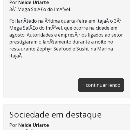
Por
Neide Uriarte
3Âº Mega SalÃ£o do ImÃ³vel
Foi lanÃ§ado na Ãºltima quarta-feira em ItajaÃ­ o 3Âº
Mega SalÃ£o do ImÃ³vel, que ocorre na cidade em
agosto. Autoridades e empresÃ¡rios ligados ao setor
prestigiaram o lanÃ§amento durante a noite no
restaurante Zephyr Seafood e Sushi, na Marina
ItajaÃ­...
+ continuar lendo
Sociedade em destaque
Por
Neide Uriarte