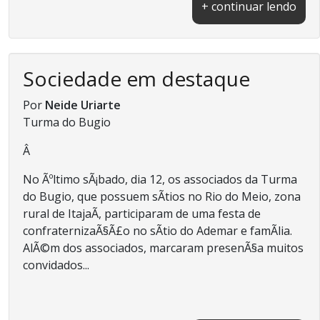
+ continuar lendo
Sociedade em destaque
Por
Neide Uriarte
Turma do Bugio
Â
No Ãºltimo sÃ¡bado, dia 12, os associados da Turma
do Bugio, que possuem sÃ­tios no Rio do Meio, zona
rural de ItajaÃ­, participaram de uma festa de
confraternizaÃ§Ã£o no sÃ­tio do Ademar e famÃ­lia.
AlÃ©m dos associados, marcaram presenÃ§a muitos
convidados...