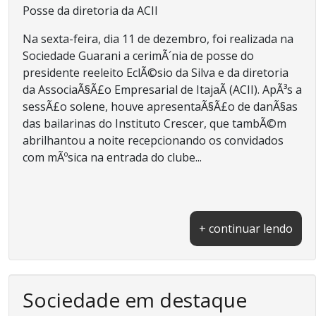
Posse da diretoria da ACII
Na sexta-feira, dia 11 de dezembro, foi realizada na
Sociedade Guarani a cerimÃ´nia de posse do
presidente reeleito EclÃ©sio da Silva e da diretoria
da AssociaÃ§Ã£o Empresarial de ItajaÃ­ (ACII). ApÃ³s a
sessÃ£o solene, houve apresentaÃ§Ã£o de danÃ§as
das bailarinas do Instituto Crescer, que tambÃ©m
abrilhantou a noite recepcionando os convidados
com mÃºsica na entrada do clube...
+ continuar lendo
Sociedade em destaque