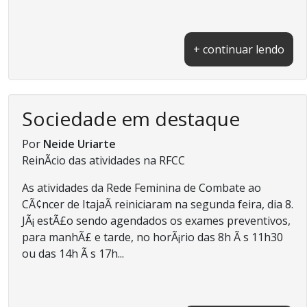
+ continuar lendo
Sociedade em destaque
Por
Neide Uriarte
ReinÃ­cio das atividades na RFCC
As atividades da Rede Feminina de Combate ao
CÃ¢ncer de ItajaÃ­ reiniciaram na segunda feira, dia 8.
JÃ¡ estÃ£o sendo agendados os exames preventivos,
para manhÃ£ e tarde, no horÃ¡rio das 8h Ã s 11h30
ou das 14h Ã s 17h...