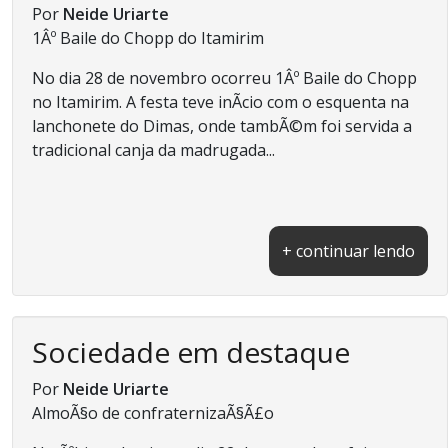
Por
Neide Uriarte
1Âº Baile do Chopp do Itamirim
No dia 28 de novembro ocorreu 1Âº Baile do Chopp
no Itamirim. A festa teve inÃ­cio com o esquenta na
lanchonete do Dimas, onde tambÃ©m foi servida a
tradicional canja da madrugada...
+ continuar lendo
Sociedade em destaque
Por
Neide Uriarte
AlmoÃ§o de confraternizaÃ§Ã£o