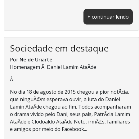
+ continuar lendo
Sociedade em destaque
Por
Neide Uriarte
Homenagem Ã Daniel Lamim AtaÃ­de
Â
No dia 18 de agosto de 2015 chegou a pior notÃ­cia,
que ninguÃ©m esperava ouvir, a luta do Daniel
Lamin AtaÃ­de chegou ao fim. Todos acompanharam
o drama vivido pelo Dani, seus pais, PatrÃ­cia Lamim
AtaÃ­de e Clodoaldo AtaÃ­de Neto, irmÃ£s, familiares
e amigos por meio do Facebook...