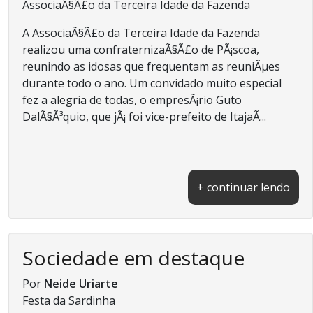
AssociaÃ§Ã£o da Terceira Idade da Fazenda
A AssociaÃ§Ã£o da Terceira Idade da Fazenda
realizou uma confraternizaÃ§Ã£o de PÃ¡scoa,
reunindo as idosas que frequentam as reuniÃµes
durante todo o ano. Um convidado muito especial
fez a alegria de todas, o empresÃ¡rio Guto
DalÃ§Ã³quio, que jÃ¡ foi vice-prefeito de ItajaÃ­...
+ continuar lendo
Sociedade em destaque
Por
Neide Uriarte
Festa da Sardinha