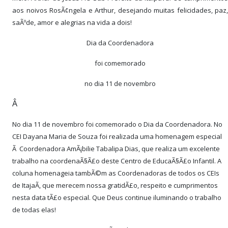
aos noivos RosÃ¢ngela e Arthur, desejando muitas felicidades, paz,
saÃºde, amor e alegrias na vida a dois!
Dia da Coordenadora
foi comemorado
no dia 11 de novembro
Â
No dia 11 de novembro foi comemorado o Dia da Coordenadora. No
CEI Dayana Maria de Souza foi realizada uma homenagem especial
Ã Coordenadora AmÃ¡bilie Tabalipa Dias, que realiza um excelente
trabalho na coordenaÃ§Ã£o deste Centro de EducaÃ§Ã£o Infantil. A
coluna homenageia tambÃ©m as Coordenadoras de todos os CEIs
de ItajaÃ­, que merecem nossa gratidÃ£o, respeito e cumprimentos
nesta data tÃ£o especial. Que Deus continue iluminando o trabalho
de todas elas!