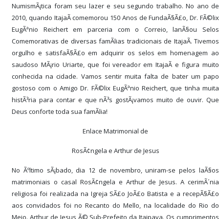
NumismÃ¡tica foram seu lazer e seu segundo trabalho. No ano de
2010, quando ItajaÃ­ comemorou 150 Anos de FundaÃ§Ã£o, Dr. FÃ©lix
EugÃªnio Reichert em parceria com o Correio, lanÃ§ou Selos
Comemorativas de diversas famÃ­lias tradicionais de ItajaÃ­. Tivemos
orgulho e satisfaÃ§Ã£o em adquirir os selos em homenagem ao
saudoso MÃ¡rio Uriarte, que foi vereador em ItajaÃ­ e figura muito
conhecida na cidade. Vamos sentir muita falta de bater um papo
gostoso com o Amigo Dr. FÃ©lix EugÃªnio Reichert, que tinha muita
histÃ³ria para contar e que nÃ³s gostÃ¡vamos muito de ouvir. Que
Deus conforte toda sua famÃ­lia!
Enlace Matrimonial de
RosÃ¢ngela e Arthur de Jesus
No Ãºltimo sÃ¡bado, dia 12 de novembro, uniram-se pelos laÃ§os
matrimoniais o casal RosÃ¢ngela e Arthur de Jesus. A cerimÃ´nia
religiosa foi realizada na Igreja SÃ£o JoÃ£o Batista e a recepÃ§Ã£o
aos convidados foi no Recanto do Mello, na localidade do Rio do
Meio. Arthur de Jesus Ã© Sub-Prefeito da Itaipava. Os cumprimentos