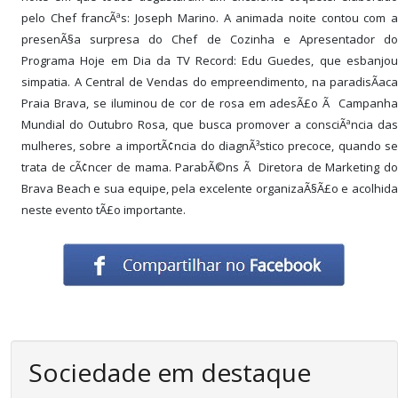
pelo Chef francÃªs: Joseph Marino. A animada noite contou com a
presenÃ§a surpresa do Chef de Cozinha e Apresentador do
Programa Hoje em Dia da TV Record: Edu Guedes, que esbanjou
simpatia. A Central de Vendas do empreendimento, na paradisÃ­aca
Praia Brava, se iluminou de cor de rosa em adesÃ£o Ã Campanha
Mundial do Outubro Rosa, que busca promover a consciÃªncia das
mulheres, sobre a importÃ¢ncia do diagnÃ³stico precoce, quando se
trata de cÃ¢ncer de mama. ParabÃ©ns Ã Diretora de Marketing do
Brava Beach e sua equipe, pela excelente organizaÃ§Ã£o e acolhida
neste evento tÃ£o importante.
Sociedade em destaque