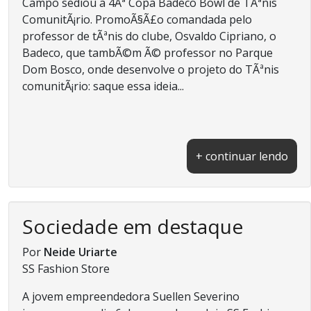
Campo sediou a 4Âª Copa Badeco Bowl de TÃªnis
ComunitÃ¡rio. PromoÃ§Ã£o comandada pelo
professor de tÃªnis do clube, Osvaldo Cipriano, o
Badeco, que tambÃ©m Ã© professor no Parque
Dom Bosco, onde desenvolve o projeto do TÃªnis
comunitÃ¡rio: saque essa ideia...
+ continuar lendo
Sociedade em destaque
Por
Neide Uriarte
SS Fashion Store
A jovem empreendedora Suellen Severino