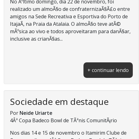
No Ãºltimo domingo, dia 22 de novembro, foi
realizado um almoÃ§o de confraternizaÃ§Ã£o entre
amigos na Sede Recreativa e Esportiva do Porto de
ItajaÃ­, na Praia da Atalaia. O almoÃ§o teve atÃ©
mÃºsica ao vivo e todos aproveitaram para danÃ§ar,
inclusive as crianÃ§as...
+ continuar lendo
Sociedade em destaque
Por
Neide Uriarte
4Âª Copa Badeco Bowl de TÃªnis ComunitÃ¡rio
Nos dias 14 e 15 de novembro o Itamirim Clube de