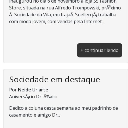
inaugurou no dia 6 de novembro a loja SS Fashion
Store, situada na rua Alfredo Trompowski, prÃ³ximo
Ã Sociedade da Vila, em ItajaÃ­. Suellen jÃ¡ trabalha
com moda jovem, com vendas pela Internet...
+ continuar lendo
Sociedade em destaque
Por
Neide Uriarte
AniversÃ¡rio Dr. Ã‰dio
Dedico a coluna desta semana ao meu padrinho de
casamento e amigo Dr...