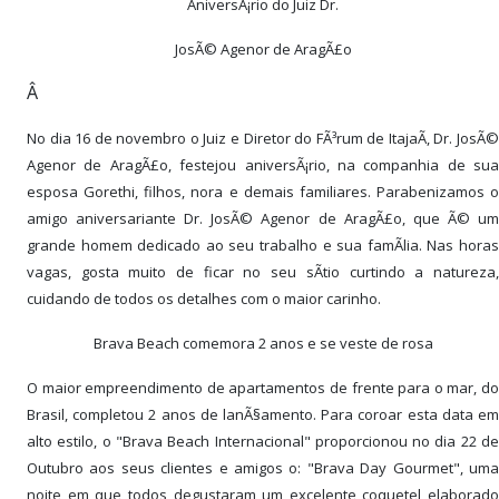
AniversÃ¡rio do Juiz Dr.
JosÃ© Agenor de AragÃ£o
Â
No dia 16 de novembro o Juiz e Diretor do FÃ³rum de ItajaÃ­, Dr. JosÃ©
Agenor de AragÃ£o, festejou aniversÃ¡rio, na companhia de sua
esposa Gorethi, filhos, nora e demais familiares. Parabenizamos o
amigo aniversariante Dr. JosÃ© Agenor de AragÃ£o, que Ã© um
grande homem dedicado ao seu trabalho e sua famÃ­lia. Nas horas
vagas, gosta muito de ficar no seu sÃ­tio curtindo a natureza,
cuidando de todos os detalhes com o maior carinho.
Brava Beach comemora 2 anos e se veste de rosa
O maior empreendimento de apartamentos de frente para o mar, do
Brasil, completou 2 anos de lanÃ§amento. Para coroar esta data em
alto estilo, o "Brava Beach Internacional" proporcionou no dia 22 de
Outubro aos seus clientes e amigos o: "Brava Day Gourmet", uma
noite em que todos degustaram um excelente coquetel elaborado