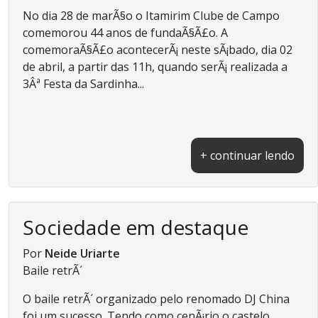
No dia 28 de marÃ§o o Itamirim Clube de Campo
comemorou 44 anos de fundaÃ§Ã£o. A
comemoraÃ§Ã£o acontecerÃ¡ neste sÃ¡bado, dia 02
de abril, a partir das 11h, quando serÃ¡ realizada a
3Âª Festa da Sardinha...
+ continuar lendo
Sociedade em destaque
Por
Neide Uriarte
Baile retrÃ´
O baile retrÃ´ organizado pelo renomado DJ China
foi um sucesso. Tendo como cenÃ¡rio o castelo