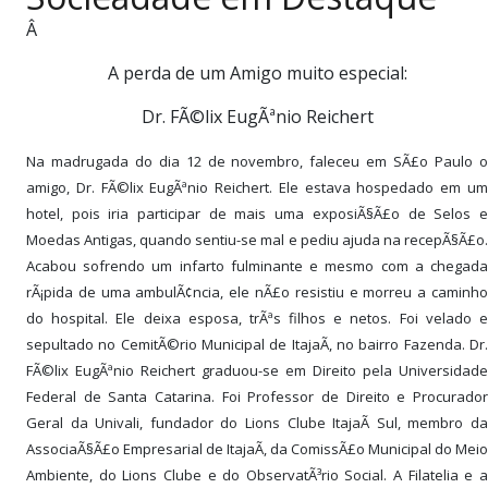
PUBLICAÇÕES LEGAIS
Â
CONTATO
A perda de um Amigo muito especial:
Dr. FÃ©lix EugÃªnio Reichert
Na madrugada do dia 12 de novembro, faleceu em SÃ£o Paulo o
amigo, Dr. FÃ©lix EugÃªnio Reichert. Ele estava hospedado em um
hotel, pois iria participar de mais uma exposiÃ§Ã£o de Selos e
Moedas Antigas, quando sentiu-se mal e pediu ajuda na recepÃ§Ã£o.
Acabou sofrendo um infarto fulminante e mesmo com a chegada
rÃ¡pida de uma ambulÃ¢ncia, ele nÃ£o resistiu e morreu a caminho
do hospital. Ele deixa esposa, trÃªs filhos e netos. Foi velado e
sepultado no CemitÃ©rio Municipal de ItajaÃ­, no bairro Fazenda. Dr.
FÃ©lix EugÃªnio Reichert graduou-se em Direito pela Universidade
Federal de Santa Catarina. Foi Professor de Direito e Procurador
Geral da Univali, fundador do Lions Clube ItajaÃ­ Sul, membro da
AssociaÃ§Ã£o Empresarial de ItajaÃ­, da ComissÃ£o Municipal do Meio
Ambiente, do Lions Clube e do ObservatÃ³rio Social. A Filatelia e a