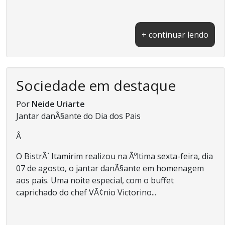
+ continuar lendo
Sociedade em destaque
Por
Neide Uriarte
Jantar danÃ§ante do Dia dos Pais
Â
O BistrÃ´ Itamirim realizou na Ãºltima sexta-feira, dia
07 de agosto, o jantar danÃ§ante em homenagem
aos pais. Uma noite especial, com o buffet
caprichado do chef VÃ¢nio Victorino...