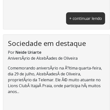
+ continuar lendo
Sociedade em destaque
Por
Neide Uriarte
AniversÃ¡rio de AlcebÃ­ades de Oliveira
Comemorando aniversÃ¡rio na Ãºltima quarta-feira,
dia 29 de julho, AlcebÃ­adesÂ de Oliveira,
proprietÃ¡rio da Telemar. Ele Ã© muito atuante no
Lions ClubÂ ItajaÃ­ Praia, onde participa hÃ¡ muitos
anos...