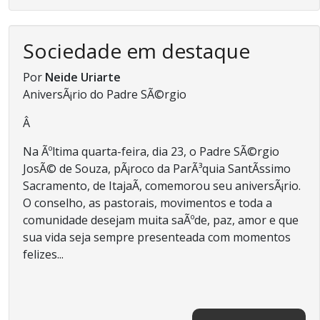
Sociedade em destaque
Por
Neide Uriarte
AniversÃ¡rio do Padre SÃ©rgio
Â
Na Ãºltima quarta-feira, dia 23, o Padre SÃ©rgio
JosÃ© de Souza, pÃ¡roco da ParÃ³quia SantÃ­ssimo
Sacramento, de ItajaÃ­, comemorou seu aniversÃ¡rio.
O conselho, as pastorais, movimentos e toda a
comunidade desejam muita saÃºde, paz, amor e que
sua vida seja sempre presenteada com momentos
felizes...