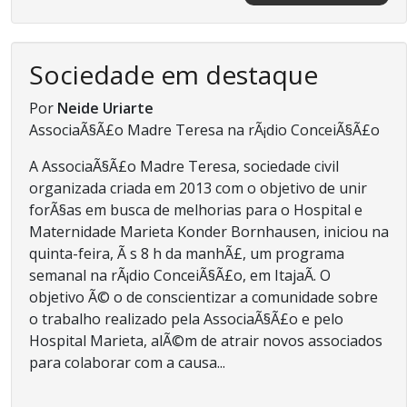
Sociedade em destaque
Por
Neide Uriarte
AssociaÃ§Ã£o Madre Teresa na rÃ¡dio ConceiÃ§Ã£o
A AssociaÃ§Ã£o Madre Teresa, sociedade civil
organizada criada em 2013 com o objetivo de unir
forÃ§as em busca de melhorias para o Hospital e
Maternidade Marieta Konder Bornhausen, iniciou na
quinta-feira, Ã s 8 h da manhÃ£, um programa
semanal na rÃ¡dio ConceiÃ§Ã£o, em ItajaÃ­. O
objetivo Ã© o de conscientizar a comunidade sobre
o trabalho realizado pela AssociaÃ§Ã£o e pelo
Hospital Marieta, alÃ©m de atrair novos associados
para colaborar com a causa...