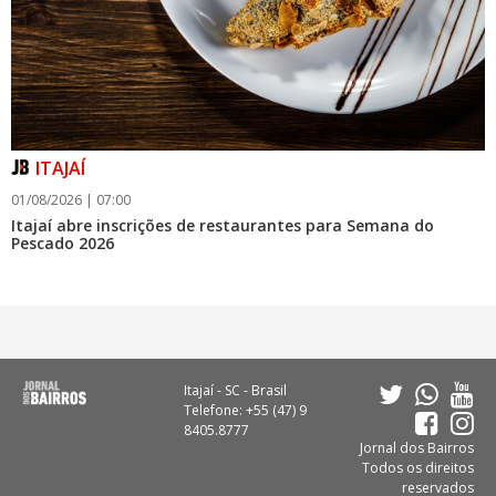
Exposição “Entre Ilhas e Travessias” reúne obras da artista
visual Patricia Di Loreto
GERAL
ITAJAÍ
01/08/2026 | 07:00
Itajaí abre inscrições de restaurantes para Semana do
Pescado 2026
Itajaí - SC - Brasil
Telefone: +55 (47) 9
8405.8777
Jornal dos Bairros
Todos os direitos
reservados