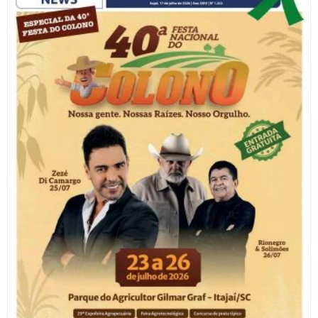
27/09/2025 | 07:00
Penha reabre Centro de Atendimento ao Turista no Portal
Turístico
24/09/2025 | 09:12
Turismo abre Edital para interessados em participar do
projeto de criação do Roteiro Agroturístico de Balneário
Piçarras
20/09/2025 | 03:00
Brusque convida catarinenses para a 38ª Fenarreco de 9 a 19
de outubro
16/09/2025 | 19:47
STF determina que Beto Carrero disponibilize bebedouros
gratuitos aos visitantes
14/09/2025 | 06:55
Roddertown: a próxima grande atração de Balneário
Camboriú deverá ser inaugurada em março
06/08/2026 | 10:04