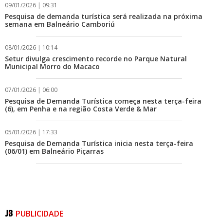
09/01/2026 | 09:31
Pesquisa de demanda turística será realizada na próxima
semana em Balneário Camboriú
08/01/2026 | 10:14
Setur divulga crescimento recorde no Parque Natural
Municipal Morro do Macaco
07/01/2026 | 06:00
Pesquisa de Demanda Turística começa nesta terça-feira
(6), em Penha e na região Costa Verde & Mar
06/08/2026 | 07:00
05/01/2026 | 17:33
Camboriú: exposição de arte transforma o Paço Municipal
em um espaço de cultura
Pesquisa de Demanda Turística inicia nesta terça-feira
(06/01) em Balneário Piçarras
CAMBORIÚ
28/12/2025 | 03:21
Aquário de SC completa 6 anos com sorteio de mergulho
com tubarões
PUBLICIDADE
23/12/2025 | 10:44