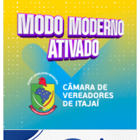
Entrega dos kits para ambulantes do programa "Amigo do
Turista" inicia após emissão dos alvarás
04/12/2025 | 17:31
Chegada do Cruzeiro Costa Diadema abre a temporada de
cruzeiros de Itajaí
04/12/2025 | 08:27
Balneário Piçarras inicia construção do Roteiro Agroturístico
com primeira reunião do projeto
03/12/2025 | 17:52
BC Convention divulga campeões da Room Tax 2025,
contribuição espontânea para o turismo
03/12/2025 | 14:38
Itajaí abre oficialmente a temporada de cruzeiros nesta
quinta-feira (4) recebendo quase 4 mil passageiros
02/12/2025 | 11:14
06/08/2026 | 07:00
Última turma do Descobrindo b=Bombinhas 2025 tem