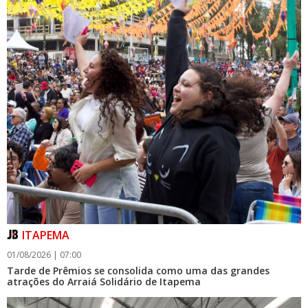
fortalecer a promoção do Brasil no mercado internacional
21/08/2025 | 17:31
Costa lança campanha de Pacote de Bebidas Grátis para
cruzeiros 2025/2026 na América do Sul
06/08/2026 | 10:06
Voluntários da Cozinha Solidária Zilda Barbosa
participaram de capacitação sobre manipulação de
alimentos
GERAL
ITAPEMA
01/08/2026 | 07:00
Tarde de Prêmios se consolida como uma das grandes
atrações do Arraiá Solidário de Itapema