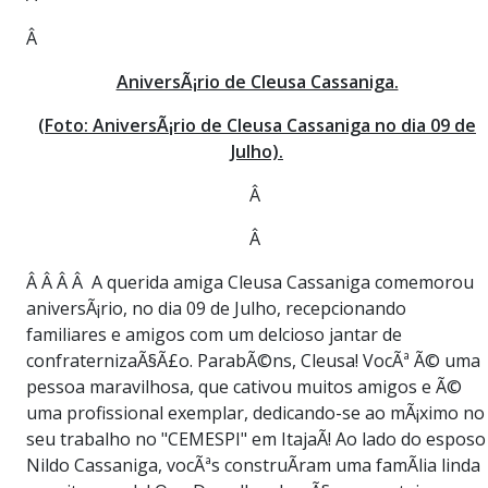
Â
AniversÃ¡rio de Cleusa Cassaniga.
(Foto: AniversÃ¡rio de Cleusa Cassaniga no dia 09 de
Julho).
Â
Â
Â Â Â Â A querida amiga Cleusa Cassaniga comemorou
aniversÃ¡rio, no dia 09 de Julho, recepcionando
familiares e amigos com um delcioso jantar de
confraternizaÃ§Ã£o. ParabÃ©ns, Cleusa! VocÃª Ã© uma
pessoa maravilhosa, que cativou muitos amigos e Ã©
uma profissional exemplar, dedicando-se ao mÃ¡ximo no
seu trabalho no "CEMESPI" em ItajaÃ­! Ao lado do esposo
Nildo Cassaniga, vocÃªs construÃ­ram uma famÃ­lia linda