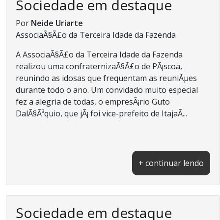
Sociedade em destaque
Por
Neide Uriarte
AssociaÃ§Ã£o da Terceira Idade da Fazenda
A AssociaÃ§Ã£o da Terceira Idade da Fazenda
realizou uma confraternizaÃ§Ã£o de PÃ¡scoa,
reunindo as idosas que frequentam as reuniÃµes
durante todo o ano. Um convidado muito especial
fez a alegria de todas, o empresÃ¡rio Guto
DalÃ§Ã³quio, que jÃ¡ foi vice-prefeito de ItajaÃ­...
+ continuar lendo
Sociedade em destaque