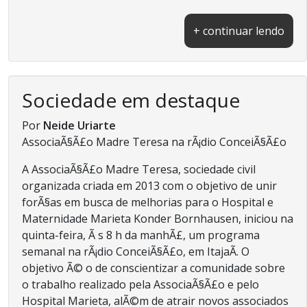
+ continuar lendo
Sociedade em destaque
Por
Neide Uriarte
AssociaÃ§Ã£o Madre Teresa na rÃ¡dio ConceiÃ§Ã£o
A AssociaÃ§Ã£o Madre Teresa, sociedade civil
organizada criada em 2013 com o objetivo de unir
forÃ§as em busca de melhorias para o Hospital e
Maternidade Marieta Konder Bornhausen, iniciou na
quinta-feira, Ã s 8 h da manhÃ£, um programa
semanal na rÃ¡dio ConceiÃ§Ã£o, em ItajaÃ­. O
objetivo Ã© o de conscientizar a comunidade sobre
o trabalho realizado pela AssociaÃ§Ã£o e pelo
Hospital Marieta, alÃ©m de atrair novos associados