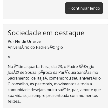
+ continuar lendo
Sociedade em destaque
Por
Neide Uriarte
AniversÃ¡rio do Padre SÃ©rgio
Â
Na Ãºltima quarta-feira, dia 23, o Padre SÃ©rgio
JosÃ© de Souza, pÃ¡roco da ParÃ³quia SantÃ­ssimo
Sacramento, de ItajaÃ­, comemorou seu aniversÃ¡rio.
O conselho, as pastorais, movimentos e toda a
comunidade desejam muita saÃºde, paz, amor e que
sua vida seja sempre presenteada com momentos
felizes...