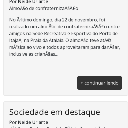
Por
Neide Uriarte
AlmoÃ§o de confraternizaÃ§Ã£o
No Ãºltimo domingo, dia 22 de novembro, foi
realizado um almoÃ§o de confraternizaÃ§Ã£o entre
amigos na Sede Recreativa e Esportiva do Porto de
ItajaÃ­, na Praia da Atalaia. O almoÃ§o teve atÃ©
mÃºsica ao vivo e todos aproveitaram para danÃ§ar,
inclusive as crianÃ§as...
+ continuar lendo
Sociedade em destaque
Por
Neide Uriarte