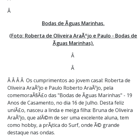
Â
Bodas de Ãguas Marinhas.
(Foto: Roberta de Oliveira AraÃºjo e Paulo - Bodas de
Ãguas Marinhas).
Â
Â
Â Â Â Â Os cumprimentos ao jovem casal: Roberta de
Oliveira AraÃºjo e Paulo Roberto AraÃºjo, pela
comemoraÃ§Ã£o das "Bodas de Ãguas Marinhas" - 19
Anos de Casamento, no dia 16 de Julho. Desta feliz
uniÃ£o, nasceu a linda e meiga filha: Bruna de Oliveira
AraÃºjo, que alÃ©m de ser uma excelente aluna, tem
como hobby, a prÃ¡tica do Surf, onde Ã© grande
destaque nas ondas.