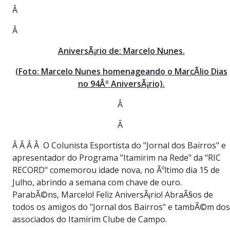
Â
Â
AniversÃ¡rio de: Marcelo Nunes.
(Foto: Marcelo Nunes homenageando o MarcÃ­lio Dias
no 94Âº AniversÃ¡rio).
Â
Â
Â Â Â Â O Colunista Esportista do "Jornal dos Bairros" e
apresentador do Programa "Itamirim na Rede" da "RIC
RECORD" comemorou idade nova, no Ãºltimo dia 15 de
Julho, abrindo a semana com chave de ouro.
ParabÃ©ns, Marcelo! Feliz AniversÃ¡rio! AbraÃ§os de
todos os amigos do "Jornal dos Bairros" e tambÃ©m dos
associados do Itamirim Clube de Campo.