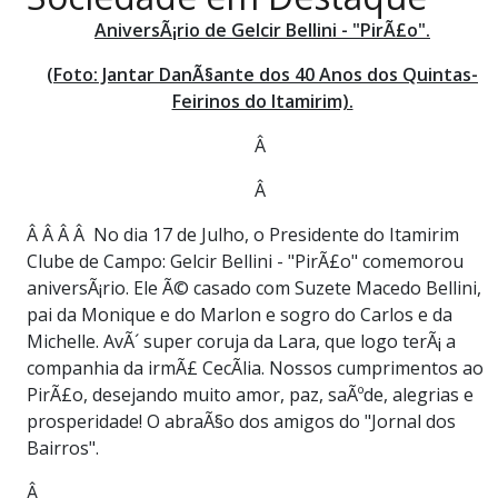
PUBLICAÇÕES LEGAIS
AniversÃ¡rio de Gelcir Bellini - "PirÃ£o".
CONTATO
(Foto: Jantar DanÃ§ante dos 40 Anos dos Quintas-
Feirinos do Itamirim).
Â
Â
Â Â Â Â No dia 17 de Julho, o Presidente do Itamirim
Clube de Campo: Gelcir Bellini - "PirÃ£o" comemorou
aniversÃ¡rio. Ele Ã© casado com Suzete Macedo Bellini,
pai da Monique e do Marlon e sogro do Carlos e da
Michelle. AvÃ´ super coruja da Lara, que logo terÃ¡ a
companhia da irmÃ£ CecÃ­lia. Nossos cumprimentos ao
PirÃ£o, desejando muito amor, paz, saÃºde, alegrias e
prosperidade! O abraÃ§o dos amigos do "Jornal dos
Bairros".
Â