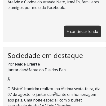
AtaÃ­de e Clodoaldo AtaÃ­de Neto, irmÃ£s, familiares
e amigos por meio do Facebook...
+ continuar lendo
Sociedade em destaque
Por
Neide Uriarte
Jantar danÃ§ante do Dia dos Pais
Â
O BistrÃ´ Itamirim realizou na Ãºltima sexta-feira, dia
07 de agosto, o jantar danÃ§ante em homenagem
aos pais. Uma noite especial, com o buffet
caprichado do chef VÃ¢nio Victorino...