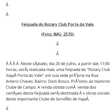
Â
Â
Feijoada do Rotary Club Porta do Vale.
(Foto: IMG- 2570).
Â
Â
Â Â Â Â Neste sÃ¡bado, dia 20 de Julho, a partir das 11:00
horas, serÃ¡ realizada mais uma Feijoada do "Rotary Club
ItajaÃ­ Porta do Vale"; em sua sede prÃ³pria na Rua
Antero Chaves. Bairro: Dom Bosco. PrÃ³ximo ao Itamirim
Clube de Campo. A renda obtida comÂ venda dos
cartÃµes desta Feijoada serÃ¡ destinada Ã s obras sociais
deste importante Clube de ServiÃ§o de ItajaÃ­.
Â