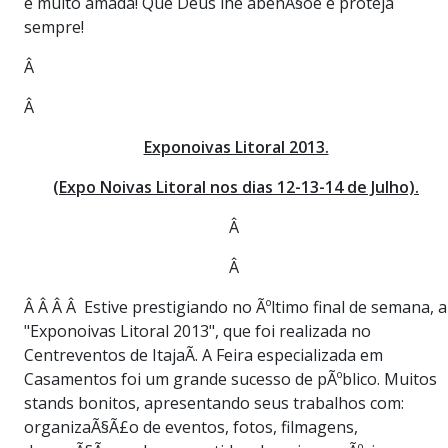
e muito amada! Que Deus lhe abenÃ§oe e proteja
sempre!
Â
Â
Exponoivas Litoral 2013.
(Expo Noivas Litoral nos dias 12-13-14 de Julho).
Â
Â
Â Â Â Â Estive prestigiando no Ãºltimo final de semana, a
"Exponoivas Litoral 2013", que foi realizada no
Centreventos de ItajaÃ­. A Feira especializada em
Casamentos foi um grande sucesso de pÃºblico. Muitos
stands bonitos, apresentando seus trabalhos com:
organizaÃ§Ã£o de eventos, fotos, filmagens,