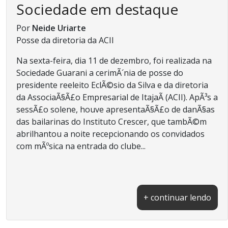
Sociedade em destaque
Por
Neide Uriarte
Posse da diretoria da ACII
Na sexta-feira, dia 11 de dezembro, foi realizada na
Sociedade Guarani a cerimÃ´nia de posse do
presidente reeleito EclÃ©sio da Silva e da diretoria
da AssociaÃ§Ã£o Empresarial de ItajaÃ­ (ACII). ApÃ³s a
sessÃ£o solene, houve apresentaÃ§Ã£o de danÃ§as
das bailarinas do Instituto Crescer, que tambÃ©m
abrilhantou a noite recepcionando os convidados
com mÃºsica na entrada do clube...
+ continuar lendo