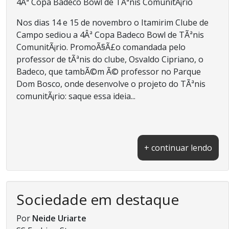
4Âª Copa Badeco Bowl de TÃªnis ComunitÃ¡rio
Nos dias 14 e 15 de novembro o Itamirim Clube de
Campo sediou a 4Âª Copa Badeco Bowl de TÃªnis
ComunitÃ¡rio. PromoÃ§Ã£o comandada pelo
professor de tÃªnis do clube, Osvaldo Cipriano, o
Badeco, que tambÃ©m Ã© professor no Parque
Dom Bosco, onde desenvolve o projeto do TÃªnis
comunitÃ¡rio: saque essa ideia...
+ continuar lendo
Sociedade em destaque
Por
Neide Uriarte