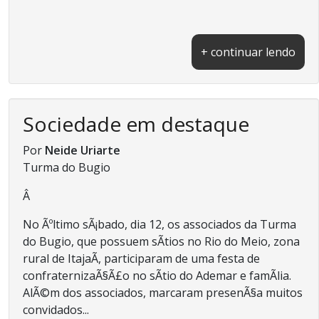
+ continuar lendo
Sociedade em destaque
Por
Neide Uriarte
Turma do Bugio
Â
No Ãºltimo sÃ¡bado, dia 12, os associados da Turma
do Bugio, que possuem sÃ­tios no Rio do Meio, zona
rural de ItajaÃ­, participaram de uma festa de
confraternizaÃ§Ã£o no sÃ­tio do Ademar e famÃ­lia.
AlÃ©m dos associados, marcaram presenÃ§a muitos
convidados...