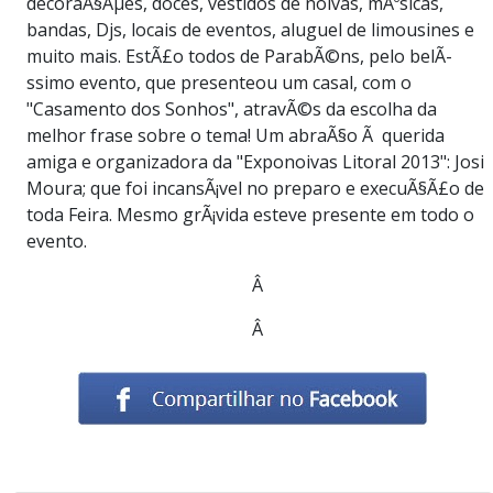
decoraÃ§Ãµes, doces, vestidos de noivas, mÃºsicas,
bandas, Djs, locais de eventos, aluguel de limousines e
muito mais. EstÃ£o todos de ParabÃ©ns, pelo belÃ­
ssimo evento, que presenteou um casal, com o
"Casamento dos Sonhos", atravÃ©s da escolha da
melhor frase sobre o tema! Um abraÃ§o Ã querida
amiga e organizadora da "Exponoivas Litoral 2013": Josi
Moura; que foi incansÃ¡vel no preparo e execuÃ§Ã£o de
toda Feira. Mesmo grÃ¡vida esteve presente em todo o
evento.
Â
Â