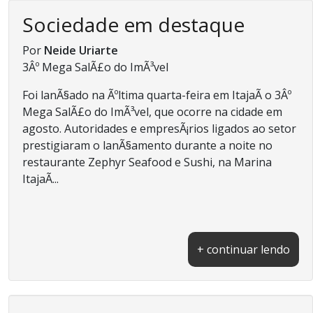
Sociedade em destaque
Por
Neide Uriarte
3Âº Mega SalÃ£o do ImÃ³vel
Foi lanÃ§ado na Ãºltima quarta-feira em ItajaÃ­ o 3Âº
Mega SalÃ£o do ImÃ³vel, que ocorre na cidade em
agosto. Autoridades e empresÃ¡rios ligados ao setor
prestigiaram o lanÃ§amento durante a noite no
restaurante Zephyr Seafood e Sushi, na Marina
ItajaÃ­...
+ continuar lendo