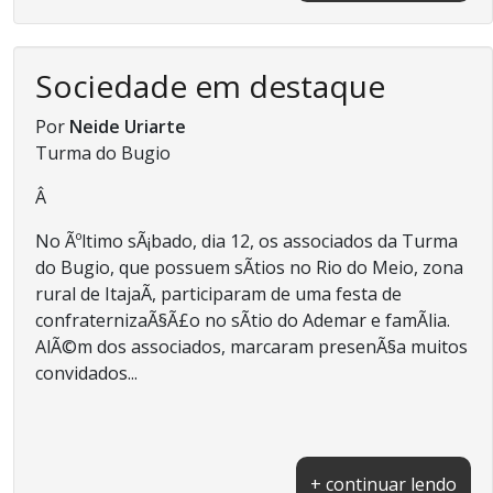
Sociedade em destaque
Por
Neide Uriarte
Turma do Bugio
Â
No Ãºltimo sÃ¡bado, dia 12, os associados da Turma
do Bugio, que possuem sÃ­tios no Rio do Meio, zona
rural de ItajaÃ­, participaram de uma festa de
confraternizaÃ§Ã£o no sÃ­tio do Ademar e famÃ­lia.
AlÃ©m dos associados, marcaram presenÃ§a muitos
convidados...
+ continuar lendo