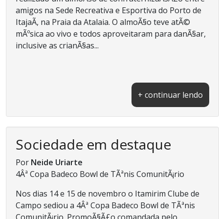
amigos na Sede Recreativa e Esportiva do Porto de
ItajaÃ­, na Praia da Atalaia. O almoÃ§o teve atÃ©
mÃºsica ao vivo e todos aproveitaram para danÃ§ar,
inclusive as crianÃ§as...
+ continuar lendo
Sociedade em destaque
Por
Neide Uriarte
4Âª Copa Badeco Bowl de TÃªnis ComunitÃ¡rio
Nos dias 14 e 15 de novembro o Itamirim Clube de
Campo sediou a 4Âª Copa Badeco Bowl de TÃªnis
ComunitÃ¡rio. PromoÃ§Ã£o comandada pelo