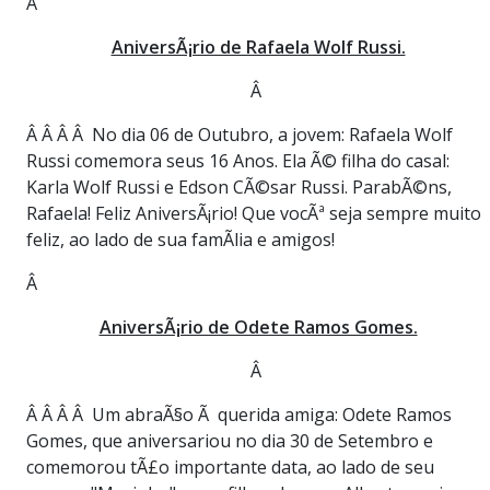
Â
AniversÃ¡rio de Rafaela Wolf Russi.
Â
Â Â Â Â No dia 06 de Outubro, a jovem: Rafaela Wolf
Russi comemora seus 16 Anos. Ela Ã© filha do casal:
Karla Wolf Russi e Edson CÃ©sar Russi. ParabÃ©ns,
Rafaela! Feliz AniversÃ¡rio! Que vocÃª seja sempre muito
feliz, ao lado de sua famÃ­lia e amigos!
Â
AniversÃ¡rio de Odete Ramos Gomes.
Â
Â Â Â Â Um abraÃ§o Ã querida amiga: Odete Ramos
Gomes, que aniversariou no dia 30 de Setembro e
comemorou tÃ£o importante data, ao lado de seu