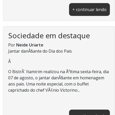
+ continuar lendo
Sociedade em destaque
Por
Neide Uriarte
Jantar danÃ§ante do Dia dos Pais
Â
O BistrÃ´ Itamirim realizou na Ãºltima sexta-feira, dia
07 de agosto, o jantar danÃ§ante em homenagem
aos pais. Uma noite especial, com o buffet
caprichado do chef VÃ¢nio Victorino...