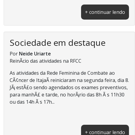
+ continuar lendo
Sociedade em destaque
Por
Neide Uriarte
ReinÃ­cio das atividades na RFCC
As atividades da Rede Feminina de Combate ao
CÃ¢ncer de ItajaÃ­ reiniciaram na segunda feira, dia 8.
JÃ¡ estÃ£o sendo agendados os exames preventivos,
para manhÃ£ e tarde, no horÃ¡rio das 8h Ã s 11h30
ou das 14h Ã s 17h...
+ continuar lendo