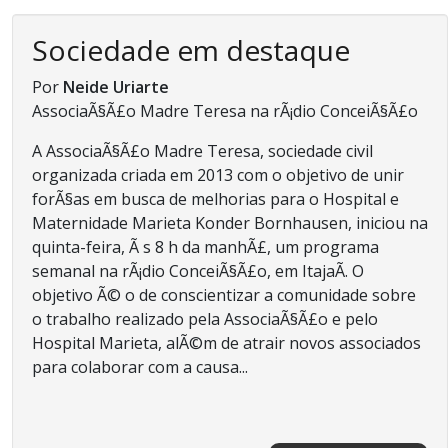
Sociedade em destaque
Por
Neide Uriarte
AssociaÃ§Ã£o Madre Teresa na rÃ¡dio ConceiÃ§Ã£o
A AssociaÃ§Ã£o Madre Teresa, sociedade civil
organizada criada em 2013 com o objetivo de unir
forÃ§as em busca de melhorias para o Hospital e
Maternidade Marieta Konder Bornhausen, iniciou na
quinta-feira, Ã s 8 h da manhÃ£, um programa
semanal na rÃ¡dio ConceiÃ§Ã£o, em ItajaÃ­. O
objetivo Ã© o de conscientizar a comunidade sobre
o trabalho realizado pela AssociaÃ§Ã£o e pelo
Hospital Marieta, alÃ©m de atrair novos associados
para colaborar com a causa...