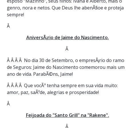
esposo "Mazinho", seus filhos: Ivana e Alberto, mais o
genro, nora e netos. Que Deus lhe abenÃ§oe e proteja
sempre!
Â
AniversÃ¡rio de Jaime do Nascimento.
Â
Â Â Â Â No dia 30 de Setembro, o empresÃ¡rio do ramo
de Seguros: Jaime do Nascimento comemorou mais um
ano de vida. ParabÃ©ns, Jaime!
Â Â Â Â Que vocÃª tenha sempre em sua vida muito:
amor, paz, saÃºde, alegrias e prosperidade!
Â
Feijoada do "Santo Grill" na "Rakene".
Â