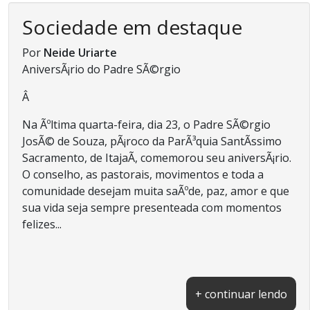
Sociedade em destaque
Por
Neide Uriarte
AniversÃ¡rio do Padre SÃ©rgio
Â
Na Ãºltima quarta-feira, dia 23, o Padre SÃ©rgio
JosÃ© de Souza, pÃ¡roco da ParÃ³quia SantÃ­ssimo
Sacramento, de ItajaÃ­, comemorou seu aniversÃ¡rio.
O conselho, as pastorais, movimentos e toda a
comunidade desejam muita saÃºde, paz, amor e que
sua vida seja sempre presenteada com momentos
felizes...
+ continuar lendo