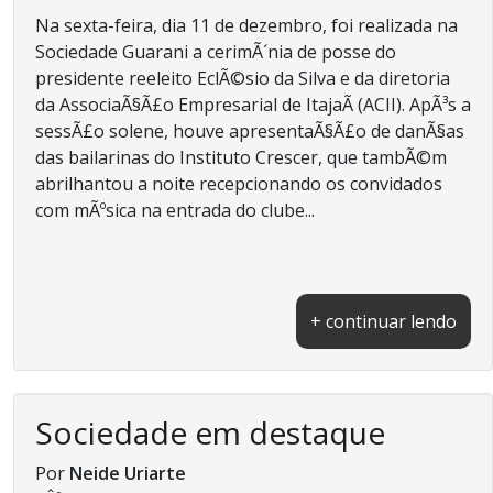
Na sexta-feira, dia 11 de dezembro, foi realizada na
Sociedade Guarani a cerimÃ´nia de posse do
presidente reeleito EclÃ©sio da Silva e da diretoria
da AssociaÃ§Ã£o Empresarial de ItajaÃ­ (ACII). ApÃ³s a
sessÃ£o solene, houve apresentaÃ§Ã£o de danÃ§as
das bailarinas do Instituto Crescer, que tambÃ©m
abrilhantou a noite recepcionando os convidados
com mÃºsica na entrada do clube...
+ continuar lendo
Sociedade em destaque
Por
Neide Uriarte