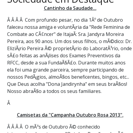
PUBLICAÇÕES LEGAIS
Cantinho da Saudade...
CONTATO
Â Â Â Â Com profundo pesar, no dia 1Âº de Outubro
faleceu nossa amiga e voluntÃ¡ria da "Rede Feminina de
Combate ao CÃ¢ncer" de ItajaÃ­: Sra. Jandyra Moreira
Pereira, aos 90 anos. Um dos seus filhos, o mÃ©dico: Dr.
EliziÃ¡rio Pereira Ã© proprietÃ¡rio do LaboratÃ³rio, onde
sÃ£o feitas as anÃ¡lises dos Exames Preventivos da
RFCC, desde a sua FundaÃ§Ã£o. Durante muitos anos
ela foi uma grande parceira, sempre participando de
nossos PedÃ¡gios, almoÃ§os beneficentes, bingos, etc...
Que Deus acolha "Dona Jandirynha" em seus braÃ§os!
Nosso abraÃ§o a todos os seus familiares.
Â
Camisetas da "Campanha Outubro Rosa 2013".
Â Â Â Â O mÃªs de Outubro Ã© conhecido