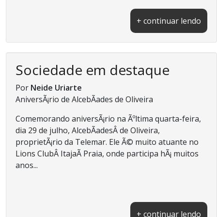
+ continuar lendo
Sociedade em destaque
Por
Neide Uriarte
AniversÃ¡rio de AlcebÃ­ades de Oliveira
Comemorando aniversÃ¡rio na Ãºltima quarta-feira,
dia 29 de julho, AlcebÃ­adesÂ de Oliveira,
proprietÃ¡rio da Telemar. Ele Ã© muito atuante no
Lions ClubÂ ItajaÃ­ Praia, onde participa hÃ¡ muitos
anos...
+ continuar lendo