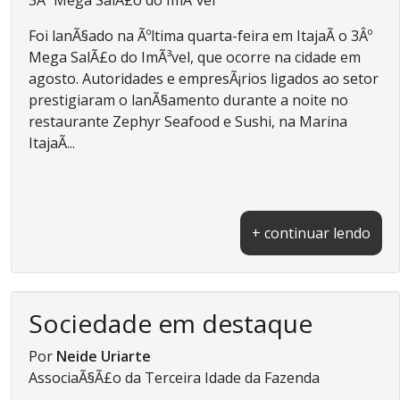
Foi lanÃ§ado na Ãºltima quarta-feira em ItajaÃ­ o 3Âº
Mega SalÃ£o do ImÃ³vel, que ocorre na cidade em
agosto. Autoridades e empresÃ¡rios ligados ao setor
prestigiaram o lanÃ§amento durante a noite no
restaurante Zephyr Seafood e Sushi, na Marina
ItajaÃ­...
+ continuar lendo
Sociedade em destaque
Por
Neide Uriarte
AssociaÃ§Ã£o da Terceira Idade da Fazenda