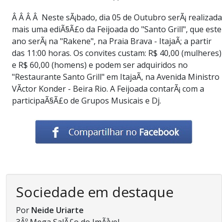
Â Â Â Â Neste sÃ¡bado, dia 05 de Outubro serÃ¡ realizada
mais uma ediÃ§Ã£o da Feijoada do "Santo Grill", que este
ano serÃ¡ na "Rakene", na Praia Brava - ItajaÃ­; a partir
das 11:00 horas. Os convites custam: R$ 40,00 (mulheres)
e R$ 60,00 (homens) e podem ser adquiridos no
"Restaurante Santo Grill" em ItajaÃ­, na Avenida Ministro
VÃ­ctor Konder - Beira Rio. A Feijoada contarÃ¡ com a
participaÃ§Ã£o de Grupos Musicais e Dj.
Sociedade em destaque
Por
Neide Uriarte
3Âº Mega SalÃ£o do ImÃ³vel