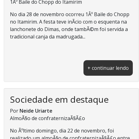
1Âº Baile do Chopp do Itamirim
No dia 28 de novembro ocorreu 1Âº Baile do Chopp
no Itamirim. A festa teve inÃ­cio com o esquenta na
lanchonete do Dimas, onde tambÃ©m foi servida a
tradicional canja da madrugada...
+ continuar lendo
Sociedade em destaque
Por
Neide Uriarte
AlmoÃ§o de confraternizaÃ§Ã£o
No Ãºltimo domingo, dia 22 de novembro, foi
realizado um almoÃ§o de confraternizaÃ§Ã£o entre