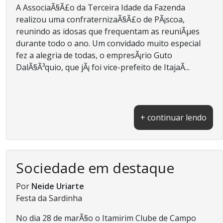
A AssociaÃ§Ã£o da Terceira Idade da Fazenda
realizou uma confraternizaÃ§Ã£o de PÃ¡scoa,
reunindo as idosas que frequentam as reuniÃµes
durante todo o ano. Um convidado muito especial
fez a alegria de todas, o empresÃ¡rio Guto
DalÃ§Ã³quio, que jÃ¡ foi vice-prefeito de ItajaÃ­...
+ continuar lendo
Sociedade em destaque
Por
Neide Uriarte
Festa da Sardinha
No dia 28 de marÃ§o o Itamirim Clube de Campo