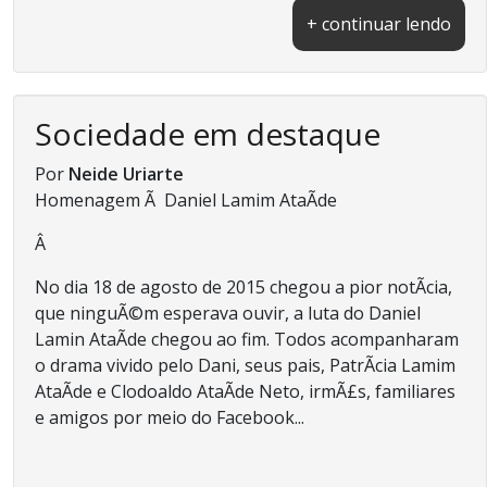
+ continuar lendo
Sociedade em destaque
Por
Neide Uriarte
Homenagem Ã Daniel Lamim AtaÃ­de
Â
No dia 18 de agosto de 2015 chegou a pior notÃ­cia,
que ninguÃ©m esperava ouvir, a luta do Daniel
Lamin AtaÃ­de chegou ao fim. Todos acompanharam
o drama vivido pelo Dani, seus pais, PatrÃ­cia Lamim
AtaÃ­de e Clodoaldo AtaÃ­de Neto, irmÃ£s, familiares
e amigos por meio do Facebook...