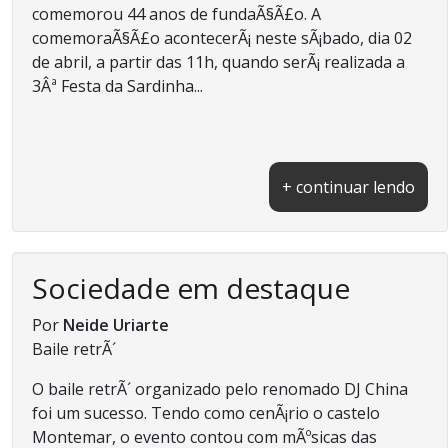
comemorou 44 anos de fundaÃ§Ã£o. A
comemoraÃ§Ã£o acontecerÃ¡ neste sÃ¡bado, dia 02
de abril, a partir das 11h, quando serÃ¡ realizada a
3Âª Festa da Sardinha...
+ continuar lendo
Sociedade em destaque
Por
Neide Uriarte
Baile retrÃ´
O baile retrÃ´ organizado pelo renomado DJ China
foi um sucesso. Tendo como cenÃ¡rio o castelo
Montemar, o evento contou com mÃºsicas das