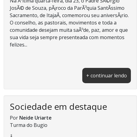
Na Ãºltima quarta-feira, dia 23, o Padre SÃ©rgio
JosÃ© de Souza, pÃ¡roco da ParÃ³quia SantÃ­ssimo
Sacramento, de ItajaÃ­, comemorou seu aniversÃ¡rio.
O conselho, as pastorais, movimentos e toda a
comunidade desejam muita saÃºde, paz, amor e que
sua vida seja sempre presenteada com momentos
felizes...
+ continuar lendo
Sociedade em destaque
Por
Neide Uriarte
Turma do Bugio