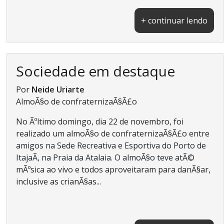
+ continuar lendo
Sociedade em destaque
Por
Neide Uriarte
AlmoÃ§o de confraternizaÃ§Ã£o
No Ãºltimo domingo, dia 22 de novembro, foi
realizado um almoÃ§o de confraternizaÃ§Ã£o entre
amigos na Sede Recreativa e Esportiva do Porto de
ItajaÃ­, na Praia da Atalaia. O almoÃ§o teve atÃ©
mÃºsica ao vivo e todos aproveitaram para danÃ§ar,
inclusive as crianÃ§as...