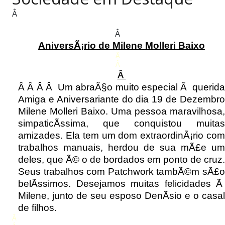
PUBLICAÇÕES LEGAIS
Â
CONTATO
Â
AniversÃ¡rio de Milene Molleri Baixo
Â
Â
Â
Â Â Â Â Um abraÃ§o muito especial Ã querida
Amiga e Aniversariante do dia 19 de Dezembro
Milene Molleri Baixo. Uma pessoa maravilhosa,
simpaticÃ­ssima, que conquistou muitas
amizades. Ela tem um dom extraordinÃ¡rio com
trabalhos manuais, herdou de sua mÃ£e um
deles, que Ã© o de bordados em ponto de cruz.
Seus trabalhos com Patchwork tambÃ©m sÃ£o
belÃ­ssimos. Desejamos muitas felicidades Ã
Milene, junto de seu esposo DenÃ­sio e o casal
de filhos.
Â