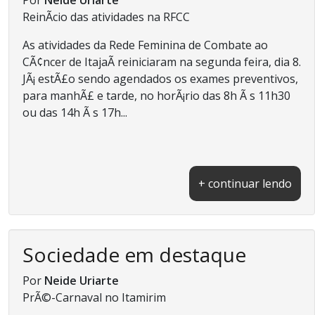
ReinÃ­cio das atividades na RFCC
As atividades da Rede Feminina de Combate ao
CÃ¢ncer de ItajaÃ­ reiniciaram na segunda feira, dia 8.
JÃ¡ estÃ£o sendo agendados os exames preventivos,
para manhÃ£ e tarde, no horÃ¡rio das 8h Ã s 11h30
ou das 14h Ã s 17h...
+ continuar lendo
Sociedade em destaque
Por
Neide Uriarte
PrÃ©-Carnaval no Itamirim