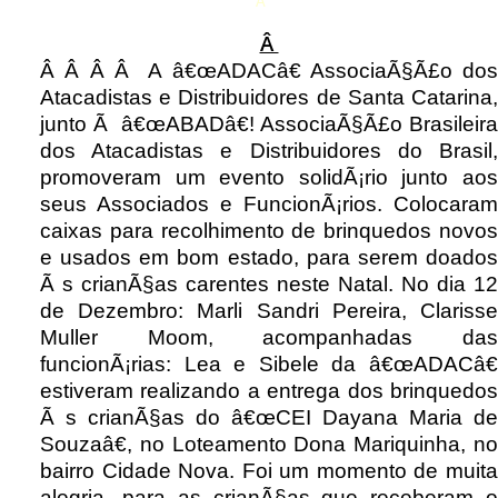
Â
Â
Â Â Â Â A â€œADACâ€ AssociaÃ§Ã£o dos
Atacadistas e Distribuidores de Santa Catarina,
junto Ã â€œABADâ€! AssociaÃ§Ã£o Brasileira
dos Atacadistas e Distribuidores do Brasil,
promoveram um evento solidÃ¡rio junto aos
seus Associados e FuncionÃ¡rios. Colocaram
caixas para recolhimento de brinquedos novos
e usados em bom estado, para serem doados
Ã s crianÃ§as carentes neste Natal. No dia 12
de Dezembro: Marli Sandri Pereira, Clarisse
Muller Moom, acompanhadas das
funcionÃ¡rias: Lea e Sibele da â€œADACâ€
estiveram realizando a entrega dos brinquedos
Ã s crianÃ§as do â€œCEI Dayana Maria de
Souzaâ€, no Loteamento Dona Mariquinha, no
bairro Cidade Nova. Foi um momento de muita
alegria, para as crianÃ§as que receberam o