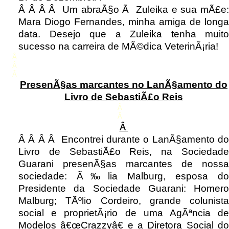
Â Â Â Â Um abraÃ§o Ã Zuleika e sua mÃ£e:
Mara Diogo Fernandes, minha amiga de longa
data. Desejo que a Zuleika tenha muito
sucesso na carreira de MÃ©dica VeterinÃ¡ria!
Â
Â
Â
PresenÃ§as marcantes no LanÃ§amento do
Livro de SebastiÃ£o Reis
Â
Â
Â
Â Â Â Â Encontrei durante o LanÃ§amento do
Livro de SebastiÃ£o Reis, na Sociedade
Guarani presenÃ§as marcantes de nossa
sociedade: Ã‰lia Malburg, esposa do
Presidente da Sociedade Guarani: Homero
Malburg; TÃºlio Cordeiro, grande colunista
social e proprietÃ¡rio de uma AgÃªncia de
Modelos â€œCrazzyâ€ e a Diretora Social do