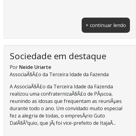
+ continuar lendo
Sociedade em destaque
Por
Neide Uriarte
AssociaÃ§Ã£o da Terceira Idade da Fazenda
A AssociaÃ§Ã£o da Terceira Idade da Fazenda
realizou uma confraternizaÃ§Ã£o de PÃ¡scoa,
reunindo as idosas que frequentam as reuniÃµes
durante todo o ano. Um convidado muito especial
fez a alegria de todas, o empresÃ¡rio Guto
DalÃ§Ã³quio, que jÃ¡ foi vice-prefeito de ItajaÃ­...