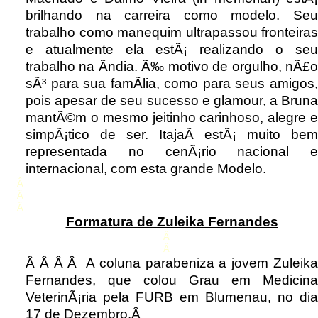
brilhando na carreira como modelo. Seu
trabalho como manequim ultrapassou fronteiras
e atualmente ela estÃ¡ realizando o seu
trabalho na Ãndia. Ã‰ motivo de orgulho, nÃ£o
sÃ³ para sua famÃ­lia, como para seus amigos,
pois apesar de seu sucesso e glamour, a Bruna
mantÃ©m o mesmo jeitinho carinhoso, alegre e
simpÃ¡tico de ser. ItajaÃ­ estÃ¡ muito bem
representada no cenÃ¡rio nacional e
internacional, com esta grande Modelo.
Â
Â
Â
Formatura de Zuleika Fernandes
Â
Â
Â Â Â Â A coluna parabeniza a jovem Zuleika
Fernandes, que colou Grau em Medicina
VeterinÃ¡ria pela FURB em Blumenau, no dia
17 de Dezembro.Â