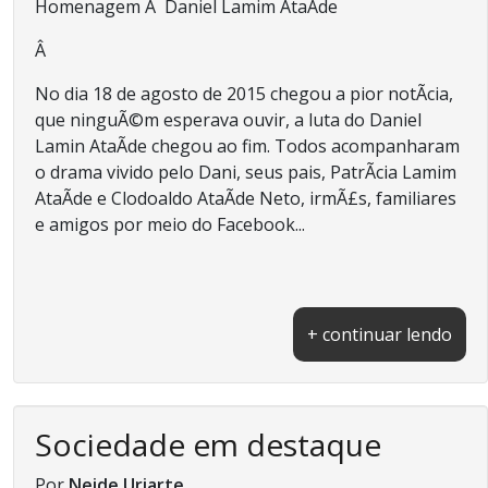
Homenagem Ã Daniel Lamim AtaÃ­de
Â
No dia 18 de agosto de 2015 chegou a pior notÃ­cia,
que ninguÃ©m esperava ouvir, a luta do Daniel
Lamin AtaÃ­de chegou ao fim. Todos acompanharam
o drama vivido pelo Dani, seus pais, PatrÃ­cia Lamim
AtaÃ­de e Clodoaldo AtaÃ­de Neto, irmÃ£s, familiares
e amigos por meio do Facebook...
+ continuar lendo
Sociedade em destaque
Por
Neide Uriarte