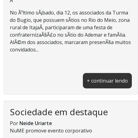
Â
No Ãºltimo sÃ¡bado, dia 12, os associados da Turma
do Bugio, que possuem sÃ­tios no Rio do Meio, zona
rural de ItajaÃ­, participaram de uma festa de
confraternizaÃ§Ã£o no sÃ­tio do Ademar e famÃ­lia.
AlÃ©m dos associados, marcaram presenÃ§a muitos
convidados...
+ continuar lendo
Sociedade em destaque
Por
Neide Uriarte
NuME promove evento corporativo