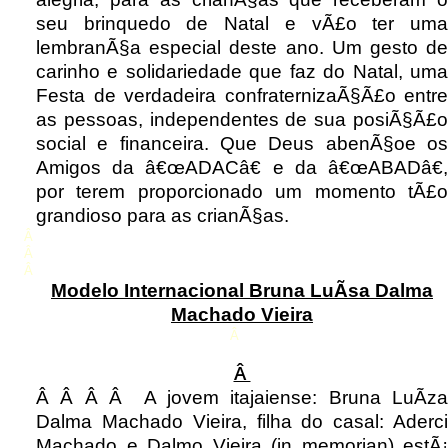
seu brinquedo de Natal e vÃ£o ter uma
lembranÃ§a especial deste ano. Um gesto de
carinho e solidariedade que faz do Natal, uma
Festa de verdadeira confraternizaÃ§Ã£o entre
as pessoas, independentes de sua posiÃ§Ã£o
social e financeira. Que Deus abenÃ§oe os
Amigos da â€œADACâ€ e da â€œABADâ€,
por terem proporcionado um momento tÃ£o
grandioso para as crianÃ§as.
Â
Â
Â
Modelo Internacional Bruna LuÃ­sa Dalma
Machado Vieira
Â
Â
Â Â Â Â A jovem itajaiense: Bruna LuÃ­za
Dalma Machado Vieira, filha do casal: Aderci
Machado e Dalmo Vieira (in memorian) estÃ¡