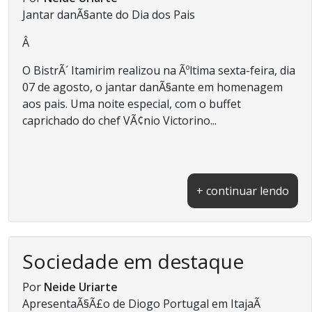
Jantar danÃ§ante do Dia dos Pais
Â
O BistrÃ´ Itamirim realizou na Ãºltima sexta-feira, dia
07 de agosto, o jantar danÃ§ante em homenagem
aos pais. Uma noite especial, com o buffet
caprichado do chef VÃ¢nio Victorino...
+ continuar lendo
Sociedade em destaque
Por
Neide Uriarte
ApresentaÃ§Ã£o de Diogo Portugal em ItajaÃ­