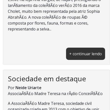
lanÃ§amento da coleÃ§Ã£o verÃ£o 2016 da marca
Cholet, muito bem representada pela atriz Sophia
AbrahÃ£o. A nova coleÃ§Ã£o de roupas Ã©
composta por flores, fauna, formas e cores,
representando a selva...
+ continuar lendo
Sociedade em destaque
Por
Neide Uriarte
AssociaÃ§Ã£o Madre Teresa na rÃ¡dio ConceiÃ§Ã£o
A AssociaÃ§Ã£o Madre Teresa, sociedade civil
organizada criada em 2013 com o objetivo de unir