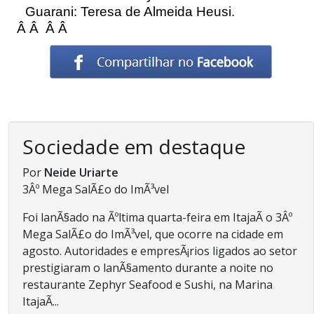
Guarani: Teresa de Almeida Heusi.
Â Â Â Â
Sociedade em destaque
Por
Neide Uriarte
3Âº Mega SalÃ£o do ImÃ³vel
Foi lanÃ§ado na Ãºltima quarta-feira em ItajaÃ­ o 3Âº
Mega SalÃ£o do ImÃ³vel, que ocorre na cidade em
agosto. Autoridades e empresÃ¡rios ligados ao setor
prestigiaram o lanÃ§amento durante a noite no
restaurante Zephyr Seafood e Sushi, na Marina
ItajaÃ­...