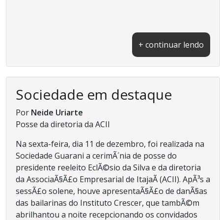
+ continuar lendo
Sociedade em destaque
Por
Neide Uriarte
Posse da diretoria da ACII
Na sexta-feira, dia 11 de dezembro, foi realizada na
Sociedade Guarani a cerimÃ´nia de posse do
presidente reeleito EclÃ©sio da Silva e da diretoria
da AssociaÃ§Ã£o Empresarial de ItajaÃ­ (ACII). ApÃ³s a
sessÃ£o solene, houve apresentaÃ§Ã£o de danÃ§as
das bailarinas do Instituto Crescer, que tambÃ©m
abrilhantou a noite recepcionando os convidados