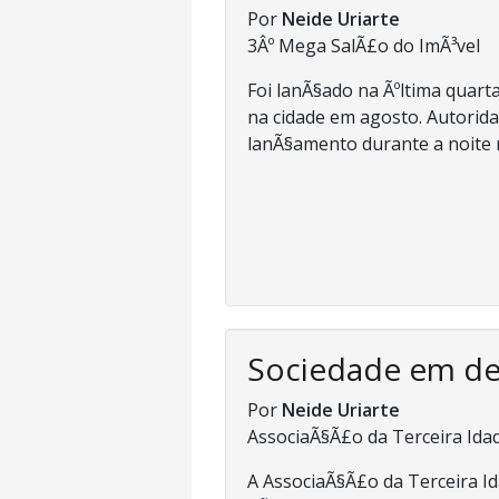
Por
Neide Uriarte
3Âº Mega SalÃ£o do ImÃ³vel
Foi lanÃ§ado na Ãºltima quarta
na cidade em agosto. Autorida
lanÃ§amento durante a noite n
Sociedade em d
Por
Neide Uriarte
AssociaÃ§Ã£o da Terceira Ida
A AssociaÃ§Ã£o da Terceira I