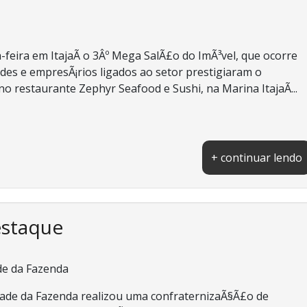
-feira em ItajaÃ­ o 3Âº Mega SalÃ£o do ImÃ³vel, que ocorre
des e empresÃ¡rios ligados ao setor prestigiaram o
o restaurante Zephyr Seafood e Sushi, na Marina ItajaÃ­...
+ continuar lendo
estaque
de da Fazenda
dade da Fazenda realizou uma confraternizaÃ§Ã£o de