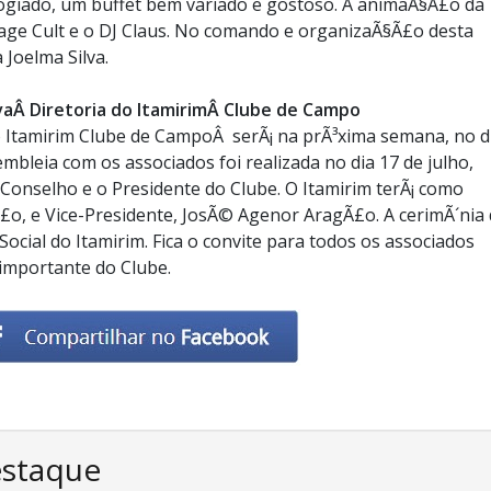
ogiado, um buffet bem variado e gostoso. A animaÃ§Ã£o da
tage Cult e o DJ Claus. No comando e organizaÃ§Ã£o desta
 Joelma Silva.
vaÂ Diretoria do ItamirimÂ Clube de Campo
o Itamirim Clube de CampoÂ serÃ¡ na prÃ³xima semana, no d
embleia com os associados foi realizada no dia 17 de julho,
Conselho e o Presidente do Clube. O Itamirim terÃ¡ como
irÃ£o, e Vice-Presidente, JosÃ© Agenor AragÃ£o. A cerimÃ´nia
Social do Itamirim. Fica o convite para todos os associados
importante do Clube.
estaque