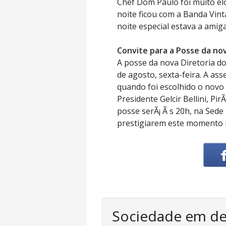
Chef Dom Paulo foi muito el
noite ficou com a Banda Vin
noite especial estava a amiga
Convite para a Posse da no
A posse da nova Diretoria d
de agosto, sexta-feira. A ass
quando foi escolhido o novo 
Presidente Gelcir Bellini, P
posse serÃ¡ Ã s 20h, na Sede 
prestigiarem este momento 
Sociedade em d