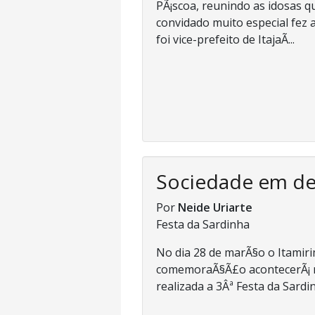
PÃ¡scoa, reunindo as idosas 
convidado muito especial fez a
foi vice-prefeito de ItajaÃ­...
Sociedade em d
Por
Neide Uriarte
Festa da Sardinha
No dia 28 de marÃ§o o Itami
comemoraÃ§Ã£o acontecerÃ¡ nes
realizada a 3Âª Festa da Sardin