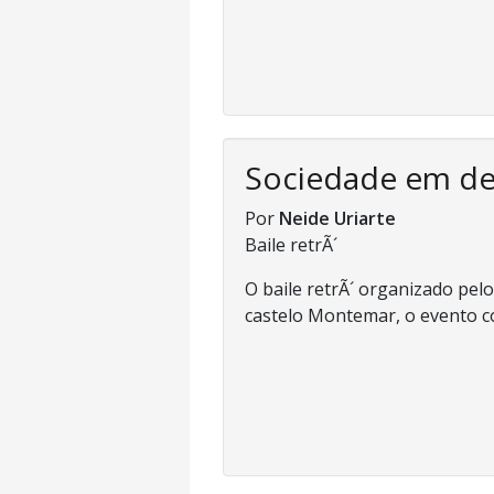
Sociedade em d
Por
Neide Uriarte
Baile retrÃ´
O baile retrÃ´ organizado pe
castelo Montemar, o evento co