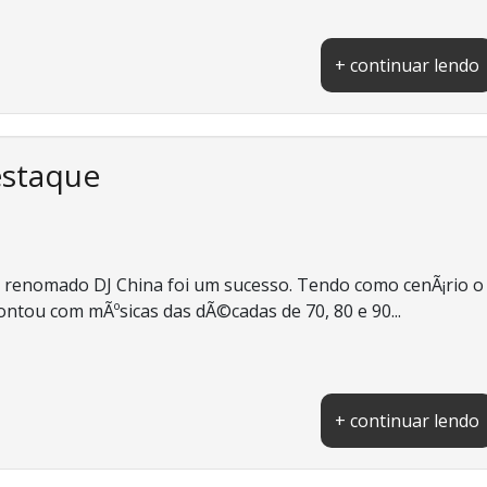
+ continuar lendo
estaque
lo renomado DJ China foi um sucesso. Tendo como cenÃ¡rio o
ntou com mÃºsicas das dÃ©cadas de 70, 80 e 90...
+ continuar lendo