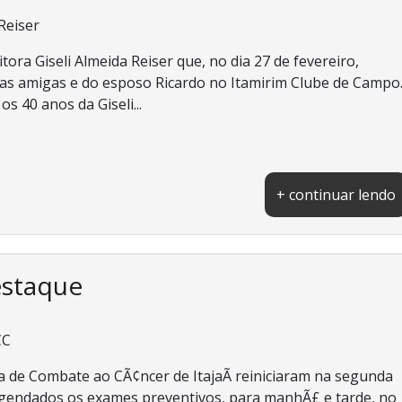
 Reiser
ora Giseli Almeida Reiser que, no dia 27 de fevereiro,
as amigas e do esposo Ricardo no Itamirim Clube de Campo
s 40 anos da Giseli...
+ continuar lendo
estaque
CC
a de Combate ao CÃ¢ncer de ItajaÃ­ reiniciaram na segunda
o agendados os exames preventivos, para manhÃ£ e tarde, no