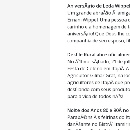
AniversÃ¡rio de Leda Wippe
Um grande abraÃ§o Ã amiga e
Ernani Wippel. Uma pessoa qu
carinho e a homenagem de to
aniversÃ¡rio! Que Deus lhe c
companhia de seu esposo, fil
Desfile Rural abre oficialme
No Ãºltimo sÃ¡bado, 21 de jul
Festa do Colono em ItajaÃ­. A
Agricultor Gilmar Graf, na lo
agricultores de ItajaÃ­ que 
desfilando com seus produto
para a vida de todos nÃ³s!
Noite dos Anos 80 e 90Â no 
ParabÃ©ns Ã s feirinas do 
danÃ§ante no BistrÃ´ Itamir