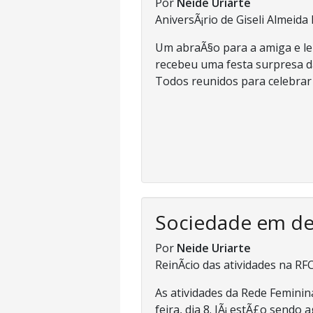
Por
Neide Uriarte
AniversÃ¡rio de Giseli Almeida
Um abraÃ§o para a amiga e leit
recebeu uma festa surpresa d
Todos reunidos para celebrar o
Sociedade em d
Por
Neide Uriarte
ReinÃ­cio das atividades na RF
As atividades da Rede Feminin
feira, dia 8. JÃ¡ estÃ£o send