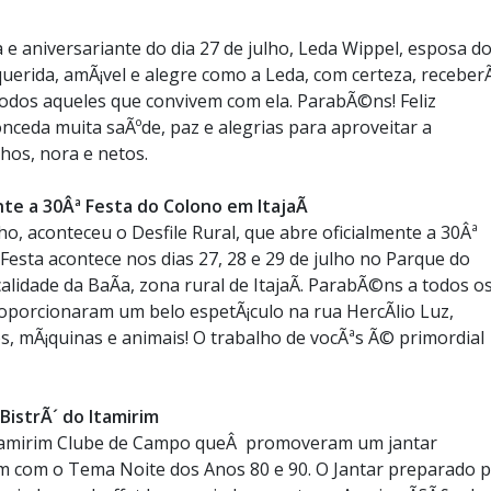
l
 aniversariante do dia 27 de julho, Leda Wippel, esposa do
erida, amÃ¡vel e alegre como a Leda, com certeza, receberÃ
dos aqueles que convivem com ela. ParabÃ©ns! Feliz
onceda muita saÃºde, paz e alegrias para aproveitar a
hos, nora e netos.
nte a 30Âª Festa do Colono em ItajaÃ­
ho, aconteceu o Desfile Rural, que abre oficialmente a 30Âª
 Festa acontece nos dias 27, 28 e 29 de julho no Parque do
calidade da BaÃ­a, zona rural de ItajaÃ­. ParabÃ©ns a todos o
proporcionaram um belo espetÃ¡culo na rua HercÃ­lio Luz,
s, mÃ¡quinas e animais! O trabalho de vocÃªs Ã© primordial
BistrÃ´ do Itamirim
Itamirim Clube de Campo queÂ promoveram um jantar
im com o Tema Noite dos Anos 80 e 90. O Jantar preparado p