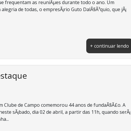
que frequentam as reuniÃµes durante todo o ano. Um
 alegria de todas, o empresÃ¡rio Guto DalÃ§Ã³quio, que jÃ¡
+ continuar lendo
estaque
rim Clube de Campo comemorou 44 anos de fundaÃ§Ã£o. A
te sÃ¡bado, dia 02 de abril, a partir das 11h, quando serÃ¡
ha...