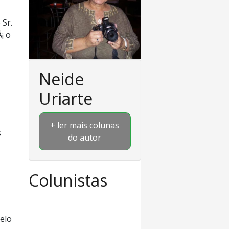
 Sr.
¡ o
Neide
Uriarte
+ ler mais colunas
s
do autor
Colunistas
elo