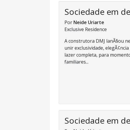
Sociedade em d
Por
Neide Uriarte
Exclusive Residence
A construtora DMJ lanÃ§ou nes
unir exclusividade, elegÃ¢nci
lazer completa, para momento
familiares...
Sociedade em d