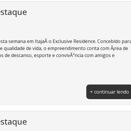
estaque
ta semana em ItajaÃ­ o Exclusive Residence. Concebido par
a e qualidade de vida, o empreendimento conta com Ã¡rea de
s de descanso, esporte e convivÃªncia com amigos e
+ continuar lendo
estaque