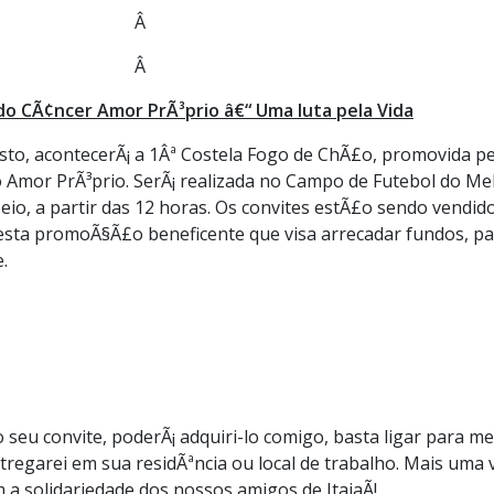
Â
Â
o CÃ¢ncer Amor PrÃ³prio â€“ Uma luta pela Vida
osto, acontecerÃ¡ a 1Âª Costela Fogo de ChÃ£o, promovida pe
o Amor PrÃ³prio. SerÃ¡ realizada no Campo de Futebol do Me
eio, a partir das 12 horas. Os convites estÃ£o sendo vendido
nesta promoÃ§Ã£o beneficente que visa arrecadar fundos, p
.
eu convite, poderÃ¡ adquiri-lo comigo, basta ligar para m
ntregarei em sua residÃªncia ou local de trabalho. Mais uma 
a solidariedade dos nossos amigos de ItajaÃ­!