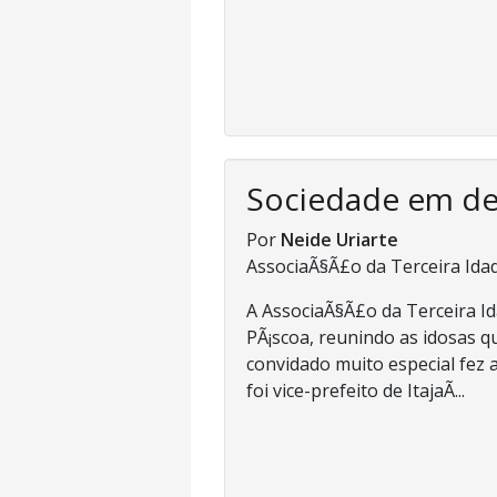
Sociedade em d
Por
Neide Uriarte
AssociaÃ§Ã£o da Terceira Ida
A AssociaÃ§Ã£o da Terceira I
PÃ¡scoa, reunindo as idosas 
convidado muito especial fez a
foi vice-prefeito de ItajaÃ­...