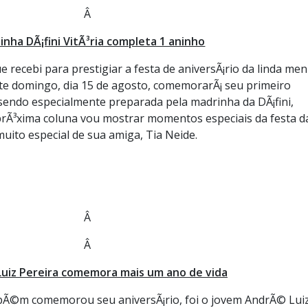
Â
inha DÃ¡fini VitÃ³ria completa 1 aninho
e recebi para prestigiar a festa de aniversÃ¡rio da linda men
este domingo, dia 15 de agosto, comemorarÃ¡ seu primeiro
¡ sendo especialmente preparada pela madrinha da DÃ¡fini,
 prÃ³xima coluna vou mostrar momentos especiais da festa d
 muito especial de sua amiga, Tia Neide.
Â
Â
uiz Pereira comemora mais um ano de vida
bÃ©m comemorou seu aniversÃ¡rio, foi o jovem AndrÃ© Lui