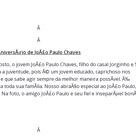
Â
Â
niversÃ¡rio de JoÃ£o Paulo Chaves
osto, o jovem JoÃ£o Paulo Chaves, filho do casal Jorginho e 
a a juventude, pois Ã© um jovem educado, caprichoso nos
s e que sabe agir sempre da melhor maneira possÃ­vel. Ã‰
a toda sua famÃ­lia. Nosso abraÃ§o especial ao JoÃ£o Paulo
. Na foto, o amigo JoÃ£o Paulo e seu fiel e inseparÃ¡vel bon
Â