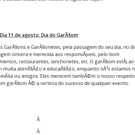
Dia 11 de agosto: Dia do GarÃ§om
s GarÃ§ons e GarÃ§onetes, pela passagem do seu dia, no di
gem sincera e merecida aos responsÃ¡veis, pelo bom
mentos, restaurantes, lanchonetes, etc. O garÃ§om estÃ¡ ao
om muita atenÃ§Ã£o e educaÃ§Ã£o, enquanto nÃ³s estamos 
famÃ­lia ou amigos. Eles merecem tambÃ©m o nosso respeito
om garÃ§om Ã© a certeza do sucesso de qualquer evento.
Â
Â