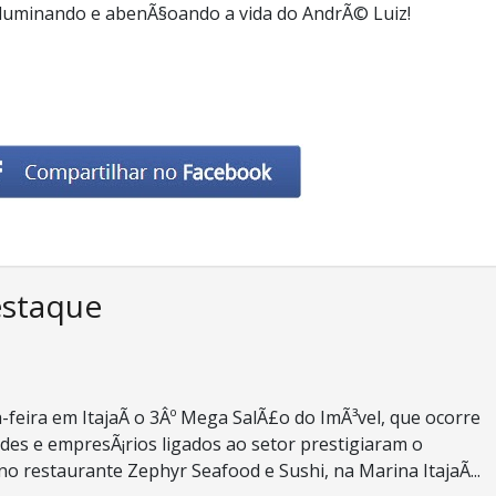
iluminando e abenÃ§oando a vida do AndrÃ© Luiz!
estaque
-feira em ItajaÃ­ o 3Âº Mega SalÃ£o do ImÃ³vel, que ocorre
des e empresÃ¡rios ligados ao setor prestigiaram o
o restaurante Zephyr Seafood e Sushi, na Marina ItajaÃ­...