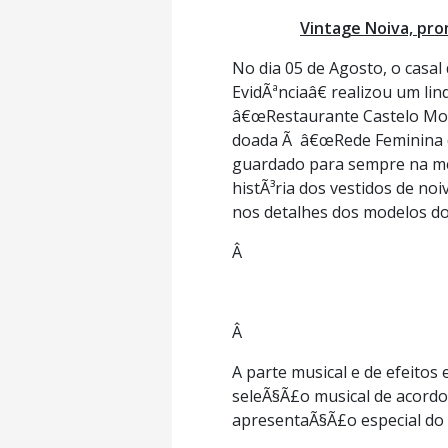
Vintage Noiva, pro
No dia 05 de Agosto, o casal
EvidÃªnciaâ€ realizou um lin
â€œRestaurante Castelo Mont
doada Ã â€œRede Feminina de
guardado para sempre na mem
histÃ³ria dos vestidos de no
nos detalhes dos modelos do
Â
Â
A parte musical e de efeitos
seleÃ§Ã£o musical de acord
apresentaÃ§Ã£o especial do C