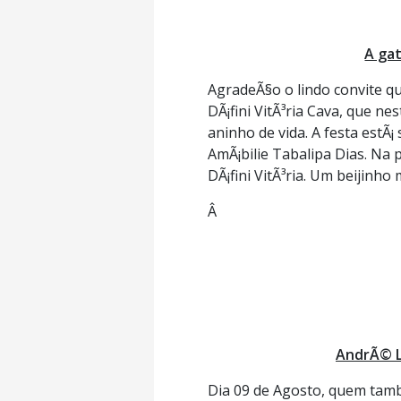
A gat
AgradeÃ§o o lindo convite qu
DÃ¡fini VitÃ³ria Cava, que n
aninho de vida. A festa estÃ
AmÃ¡bilie Tabalipa Dias. Na
DÃ¡fini VitÃ³ria. Um beijinho
Â
AndrÃ© L
Dia 09 de Agosto, quem tam