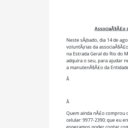
AssociaÃ§Ã£o d
Neste sÃ¡bado, dia 14 de ag
voluntÃ¡rias da associaÃ§Ã£
na Estrada Geral do Rio do M
adquira o seu, para ajudar 
a manutenÃ§Ã£o da Entidade
Â
Â
Quem ainda nÃ£o comprou o s
celular: 9977-2390; que eu e
esperamos poder contar com 