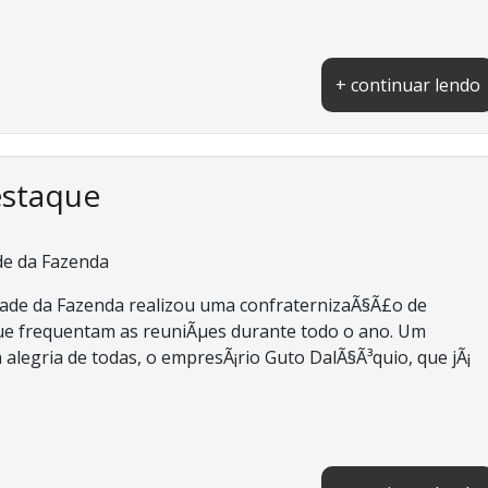
+ continuar lendo
estaque
de da Fazenda
dade da Fazenda realizou uma confraternizaÃ§Ã£o de
que frequentam as reuniÃµes durante todo o ano. Um
 alegria de todas, o empresÃ¡rio Guto DalÃ§Ã³quio, que jÃ¡