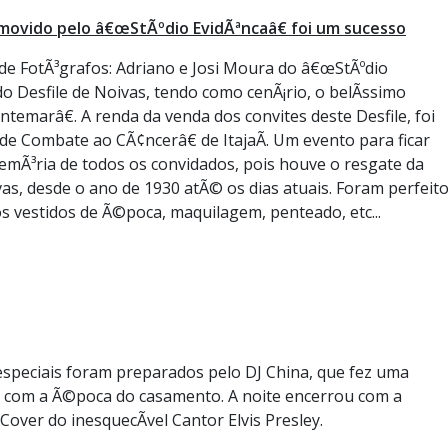
movido pelo â€œStÃºdio EvidÃªncaâ€ foi um sucesso
 de FotÃ³grafos: Adriano e Josi Moura do â€œStÃºdio
do Desfile de Noivas, tendo como cenÃ¡rio, o belÃ­ssimo
emarâ€. A renda da venda dos convites deste Desfile, foi
 Combate ao CÃ¢ncerâ€ de ItajaÃ­. Um evento para ficar
Ã³ria de todos os convidados, pois houve o resgate da
ivas, desde o ano de 1930 atÃ© os dias atuais. Foram perfeit
s vestidos de Ã©poca, maquilagem, penteado, etc...
 especiais foram preparados pelo DJ China, que fez uma
o com a Ã©poca do casamento. A noite encerrou com a
over do inesquecÃ­vel Cantor Elvis Presley.