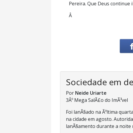
Pereira. Que Deus continue 
Â
Sociedade em d
Por
Neide Uriarte
3Âº Mega SalÃ£o do ImÃ³vel
Foi lanÃ§ado na Ãºltima quarta
na cidade em agosto. Autorida
lanÃ§amento durante a noite n