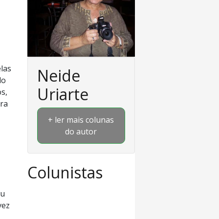
las
Neide
lo
Uriarte
s,
ara
+ ler mais colunas
do autor
Colunistas
eu
vez