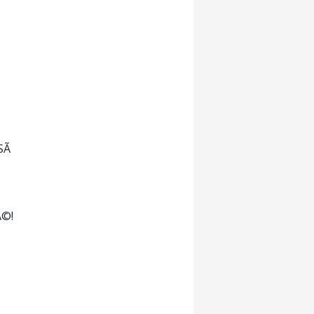
SÃ
,
Ã©!