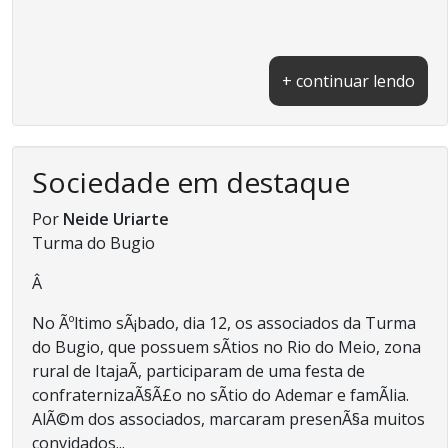
+ continuar lendo
Sociedade em destaque
Por
Neide Uriarte
Turma do Bugio
Â
No Ãºltimo sÃ¡bado, dia 12, os associados da Turma
do Bugio, que possuem sÃ­tios no Rio do Meio, zona
rural de ItajaÃ­, participaram de uma festa de
confraternizaÃ§Ã£o no sÃ­tio do Ademar e famÃ­lia.
AlÃ©m dos associados, marcaram presenÃ§a muitos
convidados...