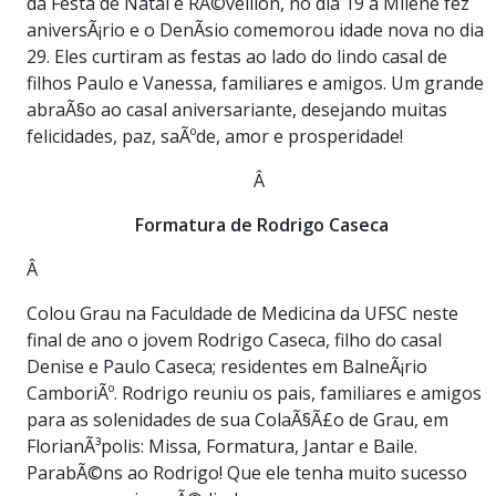
da Festa de Natal e RÃ©veillon, no dia 19 a Milene fez
aniversÃ¡rio e o DenÃ­sio comemorou idade nova no dia
29. Eles curtiram as festas ao lado do lindo casal de
filhos Paulo e Vanessa, familiares e amigos. Um grande
abraÃ§o ao casal aniversariante, desejando muitas
felicidades, paz, saÃºde, amor e prosperidade!
Â
Formatura de Rodrigo Caseca
Â
Colou Grau na Faculdade de Medicina da UFSC neste
final de ano o jovem Rodrigo Caseca, filho do casal
Denise e Paulo Caseca; residentes em BalneÃ¡rio
CamboriÃº. Rodrigo reuniu os pais, familiares e amigos
para as solenidades de sua ColaÃ§Ã£o de Grau, em
FlorianÃ³polis: Missa, Formatura, Jantar e Baile.
ParabÃ©ns ao Rodrigo! Que ele tenha muito sucesso