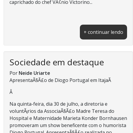
caprichado do chef VÃ¢nio Victorino...
+ continuar lendo
Sociedade em destaque
Por
Neide Uriarte
ApresentaÃ§Ã£o de Diogo Portugal em ItajaÃ­
Â
Na quinta-feira, dia 30 de julho, a diretoria e
voluntÃ¡rios da AssociaÃ§Ã£o Madre Teresa do
Hospital e Maternidade Marieta Konder Bornhausen
promoveram um show beneficente com o humorista
Diogo Portugal. ApresentaÃ§Ã£o realizada no