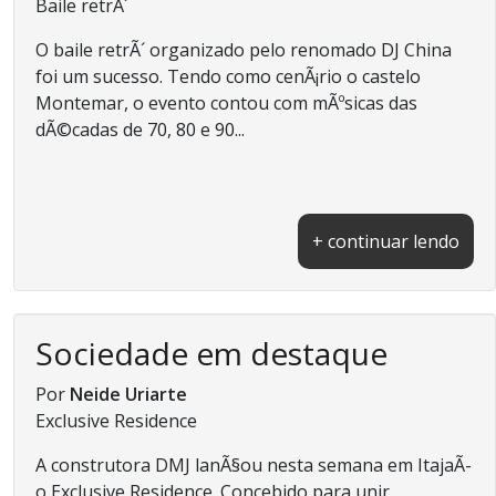
Baile retrÃ´
O baile retrÃ´ organizado pelo renomado DJ China
foi um sucesso. Tendo como cenÃ¡rio o castelo
Montemar, o evento contou com mÃºsicas das
dÃ©cadas de 70, 80 e 90...
+ continuar lendo
Sociedade em destaque
Por
Neide Uriarte
Exclusive Residence
A construtora DMJ lanÃ§ou nesta semana em ItajaÃ­
o Exclusive Residence. Concebido para unir