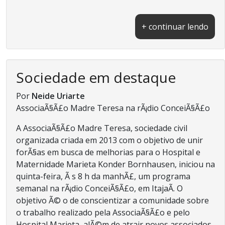
+ continuar lendo
Sociedade em destaque
Por
Neide Uriarte
AssociaÃ§Ã£o Madre Teresa na rÃ¡dio ConceiÃ§Ã£o
A AssociaÃ§Ã£o Madre Teresa, sociedade civil
organizada criada em 2013 com o objetivo de unir
forÃ§as em busca de melhorias para o Hospital e
Maternidade Marieta Konder Bornhausen, iniciou na
quinta-feira, Ã s 8 h da manhÃ£, um programa
semanal na rÃ¡dio ConceiÃ§Ã£o, em ItajaÃ­. O
objetivo Ã© o de conscientizar a comunidade sobre
o trabalho realizado pela AssociaÃ§Ã£o e pelo
Hospital Marieta, alÃ©m de atrair novos associados