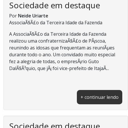
Sociedade em destaque
Por
Neide Uriarte
AssociaÃ§Ã£o da Terceira Idade da Fazenda
A AssociaÃ§Ã£o da Terceira Idade da Fazenda
realizou uma confraternizaÃ§Ã£o de PÃ¡scoa,
reunindo as idosas que frequentam as reuniÃµes
durante todo o ano. Um convidado muito especial
fez a alegria de todas, o empresÃ¡rio Guto
DalÃ§Ã³quio, que jÃ¡ foi vice-prefeito de ItajaÃ­...
+ continuar lendo
Sociedade em destaque