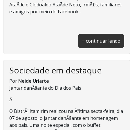
AtaÃ­de e Clodoaldo AtaÃ­de Neto, irmÃ£s, familiares
e amigos por meio do Facebook...
+ continuar lendo
Sociedade em destaque
Por
Neide Uriarte
Jantar danÃ§ante do Dia dos Pais
Â
O BistrÃ´ Itamirim realizou na Ãºltima sexta-feira, dia
07 de agosto, o jantar danÃ§ante em homenagem
aos pais. Uma noite especial, com o buffet