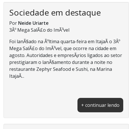
Sociedade em destaque
Por
Neide Uriarte
3Âº Mega SalÃ£o do ImÃ³vel
Foi lanÃ§ado na Ãºltima quarta-feira em ItajaÃ­ o 3Âº
Mega SalÃ£o do ImÃ³vel, que ocorre na cidade em
agosto. Autoridades e empresÃ¡rios ligados ao setor
prestigiaram o lanÃ§amento durante a noite no
restaurante Zephyr Seafood e Sushi, na Marina
ItajaÃ­...
+ continuar lendo