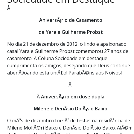
PUBLICAÇÕES LEGAIS
Â
CONTATO
AniversÃ¡rio de Casamento
de Yara e Guilherme Probst
No dia 21 de dezembro de 2012, o lindo e apaixonado
casal Yara e Guilherme Probst comemorou 27 anos de
casamento. A Coluna Sociedade em destaque
cumprimenta os amigos, desejando que Deus continue
abenÃ§oando esta uniÃ£o! ParabÃ©ns aos Noivos!
Â
Â
AniversÃ¡rio em dose dupla
Milene e DenÃ­sio DolÃ¡sio Baixo
O mÃªs de dezembro foi sÃ³ de festas na residÃªncia de
Milene MollÃ©ri Baixo e DenÃ­sio DolÃ¡sio Baixo. AlÃ©m