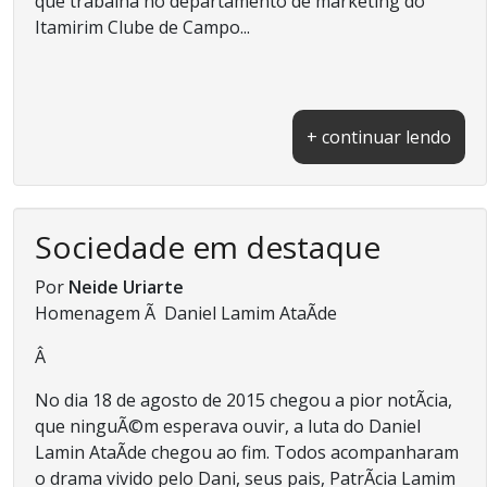
que trabalha no departamento de marketing do
Itamirim Clube de Campo...
+ continuar lendo
Sociedade em destaque
Por
Neide Uriarte
Homenagem Ã Daniel Lamim AtaÃ­de
Â
No dia 18 de agosto de 2015 chegou a pior notÃ­cia,
que ninguÃ©m esperava ouvir, a luta do Daniel
Lamin AtaÃ­de chegou ao fim. Todos acompanharam
o drama vivido pelo Dani, seus pais, PatrÃ­cia Lamim