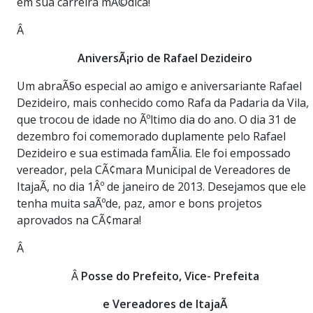
em sua carreira mÃ©dica!
Â
AniversÃ¡rio de Rafael Dezideiro
Um abraÃ§o especial ao amigo e aniversariante Rafael
Dezideiro, mais conhecido como Rafa da Padaria da Vila,
que trocou de idade no Ãºltimo dia do ano. O dia 31 de
dezembro foi comemorado duplamente pelo Rafael
Dezideiro e sua estimada famÃ­lia. Ele foi empossado
vereador, pela CÃ¢mara Municipal de Vereadores de
ItajaÃ­, no dia 1Âº de janeiro de 2013. Desejamos que ele
tenha muita saÃºde, paz, amor e bons projetos
aprovados na CÃ¢mara!
Â
Â
Posse do Prefeito, Vice- Prefeita
e Vereadores de ItajaÃ­