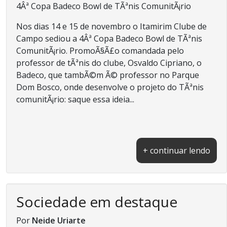
4Âª Copa Badeco Bowl de TÃªnis ComunitÃ¡rio
Nos dias 14 e 15 de novembro o Itamirim Clube de
Campo sediou a 4Âª Copa Badeco Bowl de TÃªnis
ComunitÃ¡rio. PromoÃ§Ã£o comandada pelo
professor de tÃªnis do clube, Osvaldo Cipriano, o
Badeco, que tambÃ©m Ã© professor no Parque
Dom Bosco, onde desenvolve o projeto do TÃªnis
comunitÃ¡rio: saque essa ideia...
+ continuar lendo
Sociedade em destaque
Por
Neide Uriarte