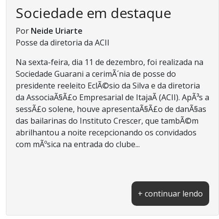
Sociedade em destaque
Por
Neide Uriarte
Posse da diretoria da ACII
Na sexta-feira, dia 11 de dezembro, foi realizada na
Sociedade Guarani a cerimÃ´nia de posse do
presidente reeleito EclÃ©sio da Silva e da diretoria
da AssociaÃ§Ã£o Empresarial de ItajaÃ­ (ACII). ApÃ³s a
sessÃ£o solene, houve apresentaÃ§Ã£o de danÃ§as
das bailarinas do Instituto Crescer, que tambÃ©m
abrilhantou a noite recepcionando os convidados
com mÃºsica na entrada do clube...
+ continuar lendo