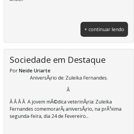
+ continuar lendo
Sociedade em Destaque
Por
Neide Uriarte
AniversÃ¡rio de: Zuleika Fernandes.
Â
Â Â Â Â A jovem mÃ©dica veterinÃ¡ria: Zuleika
Fernandes comemorarÃ¡ aniversÃ¡rio, na prÃ³xima
segunda-feira, dia 24 de Fevereiro...