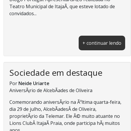
Teatro Municipal de ItajaÃ­, que esteve lotado de
convidados...
+ continuar lendo
Sociedade em destaque
Por
Neide Uriarte
AniversÃ¡rio de AlcebÃ­ades de Oliveira
Comemorando aniversÃ¡rio na Ãºltima quarta-feira,
dia 29 de julho, AlcebÃ­adesÂ de Oliveira,
proprietÃ¡rio da Telemar. Ele Ã© muito atuante no
Lions ClubÂ ItajaÃ­ Praia, onde participa hÃ¡ muitos
anos...