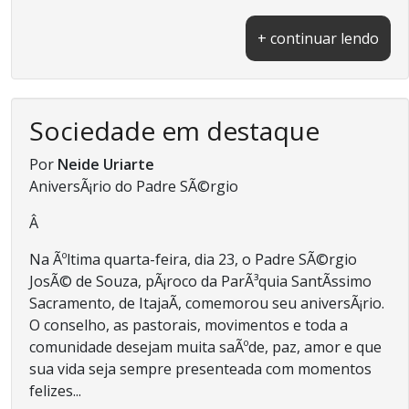
+ continuar lendo
Sociedade em destaque
Por
Neide Uriarte
AniversÃ¡rio do Padre SÃ©rgio
Â
Na Ãºltima quarta-feira, dia 23, o Padre SÃ©rgio
JosÃ© de Souza, pÃ¡roco da ParÃ³quia SantÃ­ssimo
Sacramento, de ItajaÃ­, comemorou seu aniversÃ¡rio.
O conselho, as pastorais, movimentos e toda a
comunidade desejam muita saÃºde, paz, amor e que
sua vida seja sempre presenteada com momentos
felizes...