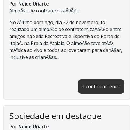
Por
Neide Uriarte
AlmoÃ§o de confraternizaÃ§Ã£o
No Ãºltimo domingo, dia 22 de novembro, foi
realizado um almoÃ§o de confraternizaÃ§Ã£o entre
amigos na Sede Recreativa e Esportiva do Porto de
ItajaÃ­, na Praia da Atalaia. O almoÃ§o teve atÃ©
mÃºsica ao vivo e todos aproveitaram para danÃ§ar,
inclusive as crianÃ§as...
+ continuar lendo
Sociedade em destaque
Por
Neide Uriarte