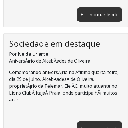
+ continuar lendo
Sociedade em destaque
Por
Neide Uriarte
AniversÃ¡rio de AlcebÃ­ades de Oliveira
Comemorando aniversÃ¡rio na Ãºltima quarta-feira,
dia 29 de julho, AlcebÃ­adesÂ de Oliveira,
proprietÃ¡rio da Telemar. Ele Ã© muito atuante no
Lions ClubÂ ItajaÃ­ Praia, onde participa hÃ¡ muitos
anos...