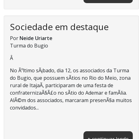
Sociedade em destaque
Por
Neide Uriarte
Turma do Bugio
Â
No Ãºltimo sÃ¡bado, dia 12, os associados da Turma
do Bugio, que possuem sÃ­tios no Rio do Meio, zona
rural de ItajaÃ­, participaram de uma festa de
confraternizaÃ§Ã£o no sÃ­tio do Ademar e famÃ­lia.
AlÃ©m dos associados, marcaram presenÃ§a muitos
convidados...
+ continuar lendo