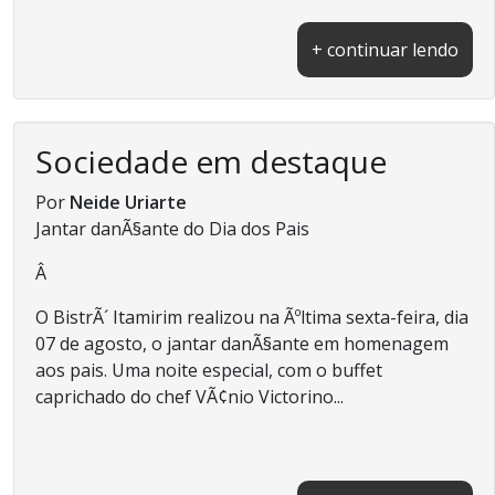
+ continuar lendo
Sociedade em destaque
Por
Neide Uriarte
Jantar danÃ§ante do Dia dos Pais
Â
O BistrÃ´ Itamirim realizou na Ãºltima sexta-feira, dia
07 de agosto, o jantar danÃ§ante em homenagem
aos pais. Uma noite especial, com o buffet
caprichado do chef VÃ¢nio Victorino...