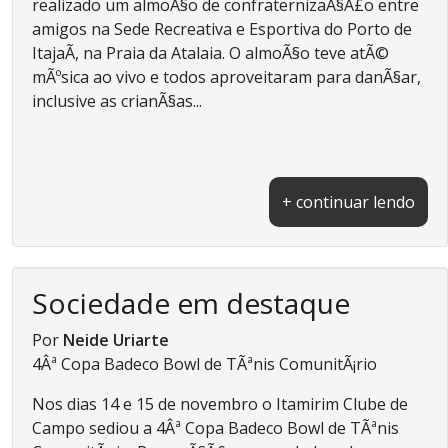
realizado um almoÃ§o de confraternizaÃ§Ã£o entre
amigos na Sede Recreativa e Esportiva do Porto de
ItajaÃ­, na Praia da Atalaia. O almoÃ§o teve atÃ©
mÃºsica ao vivo e todos aproveitaram para danÃ§ar,
inclusive as crianÃ§as...
+ continuar lendo
Sociedade em destaque
Por
Neide Uriarte
4Âª Copa Badeco Bowl de TÃªnis ComunitÃ¡rio
Nos dias 14 e 15 de novembro o Itamirim Clube de
Campo sediou a 4Âª Copa Badeco Bowl de TÃªnis