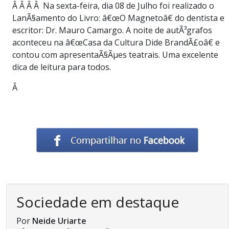
Â Â Â Â Na sexta-feira, dia 08 de Julho foi realizado o
LanÃ§amento do Livro: â€œO Magnetoâ€ do dentista e
escritor: Dr. Mauro Camargo. A noite de autÃ³grafos
aconteceu na â€œCasa da Cultura Dide BrandÃ£oâ€ e
contou com apresentaÃ§Ãµes teatrais. Uma excelente
dica de leitura para todos.
Â
Sociedade em destaque
Por
Neide Uriarte