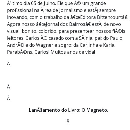
Ãºltimo dia 05 de Julho. Ele que Ã© um grande
profissional na Ã¡rea de Jornalismo e estÃ¡ sempre
inovando, com o trabalho da â€œEditora Bittencourtâ€.
Agora nosso â€œJornal dos Bairrosâ€ estÃ¡ de novo
visual, bonito, colorido, para presentear nossos fiÃ©is
leitores. Carlos Ã© casado com a SÃ´nia, pai: do Paulo
AndrÃ© e do Wagner e sogro: da Carlinha e Karla.
ParabÃ©ns, Carlos! Muitos anos de vida!
Â
Â
Â
LanÃ§amento do Livro: O Magneto.
Â