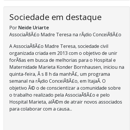
Sociedade em destaque
Por
Neide Uriarte
AssociaÃ§Ã£o Madre Teresa na rÃ¡dio ConceiÃ§Ã£o
A AssociaÃ§Ã£o Madre Teresa, sociedade civil
organizada criada em 2013 com o objetivo de unir
forÃ§as em busca de melhorias para o Hospital e
Maternidade Marieta Konder Bornhausen, iniciou na
quinta-feira, Ã s 8 h da manhÃ£, um programa
semanal na rÃ¡dio ConceiÃ§Ã£o, em ItajaÃ­. O
objetivo Ã© o de conscientizar a comunidade sobre
o trabalho realizado pela AssociaÃ§Ã£o e pelo
Hospital Marieta, alÃ©m de atrair novos associados
para colaborar com a causa...