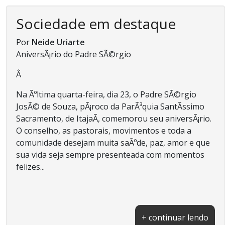
Sociedade em destaque
Por
Neide Uriarte
AniversÃ¡rio do Padre SÃ©rgio
Â
Na Ãºltima quarta-feira, dia 23, o Padre SÃ©rgio
JosÃ© de Souza, pÃ¡roco da ParÃ³quia SantÃ­ssimo
Sacramento, de ItajaÃ­, comemorou seu aniversÃ¡rio.
O conselho, as pastorais, movimentos e toda a
comunidade desejam muita saÃºde, paz, amor e que
sua vida seja sempre presenteada com momentos
felizes...
+ continuar lendo