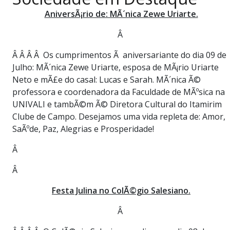
PUBLICAÇÕES LEGAIS
AniversÃ¡rio de: MÃ´nica Zewe Uriarte.
CONTATO
Â
Â Â Â Â Os cumprimentos Ã aniversariante do dia 09 de
Julho: MÃ´nica Zewe Uriarte, esposa de MÃ¡rio Uriarte
Neto e mÃ£e do casal: Lucas e Sarah. MÃ´nica Ã©
professora e coordenadora da Faculdade de MÃºsica na
UNIVALI e tambÃ©m Ã© Diretora Cultural do Itamirim
Clube de Campo. Desejamos uma vida repleta de: Amor,
SaÃºde, Paz, Alegrias e Prosperidade!
Â
Â
Festa Julina no ColÃ©gio Salesiano.
Â