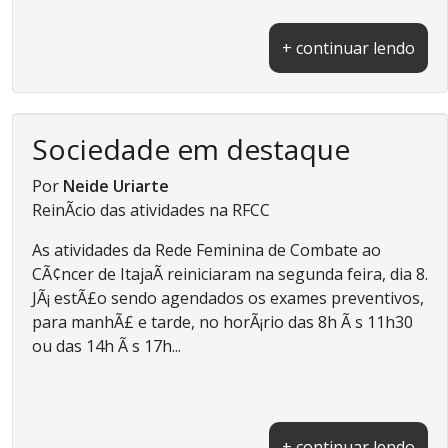
+ continuar lendo
Sociedade em destaque
Por
Neide Uriarte
ReinÃ­cio das atividades na RFCC
As atividades da Rede Feminina de Combate ao
CÃ¢ncer de ItajaÃ­ reiniciaram na segunda feira, dia 8.
JÃ¡ estÃ£o sendo agendados os exames preventivos,
para manhÃ£ e tarde, no horÃ¡rio das 8h Ã s 11h30
ou das 14h Ã s 17h...
+ continuar lendo