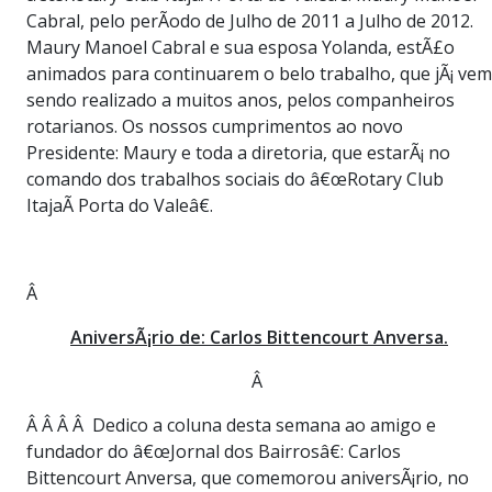
Cabral, pelo perÃ­odo de Julho de 2011 a Julho de 2012.
Maury Manoel Cabral e sua esposa Yolanda, estÃ£o
animados para continuarem o belo trabalho, que jÃ¡ vem
sendo realizado a muitos anos, pelos companheiros
rotarianos. Os nossos cumprimentos ao novo
Presidente: Maury e toda a diretoria, que estarÃ¡ no
comando dos trabalhos sociais do â€œRotary Club
ItajaÃ­ Porta do Valeâ€.
Â
AniversÃ¡rio de: Carlos Bittencourt Anversa.
Â
Â Â Â Â Dedico a coluna desta semana ao amigo e
fundador do â€œJornal dos Bairrosâ€: Carlos
Bittencourt Anversa, que comemorou aniversÃ¡rio, no