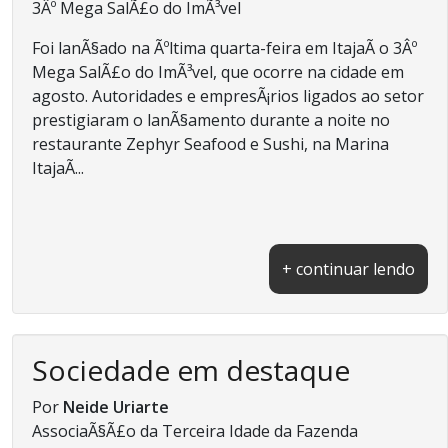
3Âº Mega SalÃ£o do ImÃ³vel
Foi lanÃ§ado na Ãºltima quarta-feira em ItajaÃ­ o 3Âº
Mega SalÃ£o do ImÃ³vel, que ocorre na cidade em
agosto. Autoridades e empresÃ¡rios ligados ao setor
prestigiaram o lanÃ§amento durante a noite no
restaurante Zephyr Seafood e Sushi, na Marina
ItajaÃ­...
+ continuar lendo
Sociedade em destaque
Por
Neide Uriarte
AssociaÃ§Ã£o da Terceira Idade da Fazenda