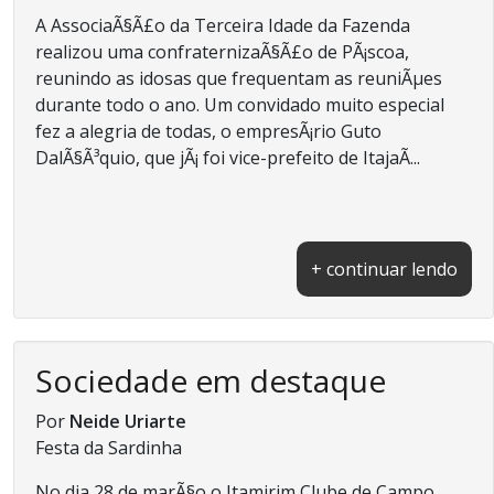
A AssociaÃ§Ã£o da Terceira Idade da Fazenda
realizou uma confraternizaÃ§Ã£o de PÃ¡scoa,
reunindo as idosas que frequentam as reuniÃµes
durante todo o ano. Um convidado muito especial
fez a alegria de todas, o empresÃ¡rio Guto
DalÃ§Ã³quio, que jÃ¡ foi vice-prefeito de ItajaÃ­...
+ continuar lendo
Sociedade em destaque
Por
Neide Uriarte
Festa da Sardinha
No dia 28 de marÃ§o o Itamirim Clube de Campo