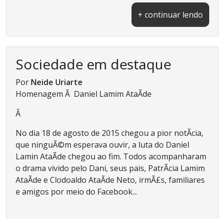
+ continuar lendo
Sociedade em destaque
Por
Neide Uriarte
Homenagem Ã Daniel Lamim AtaÃ­de
Â
No dia 18 de agosto de 2015 chegou a pior notÃ­cia,
que ninguÃ©m esperava ouvir, a luta do Daniel
Lamin AtaÃ­de chegou ao fim. Todos acompanharam
o drama vivido pelo Dani, seus pais, PatrÃ­cia Lamim
AtaÃ­de e Clodoaldo AtaÃ­de Neto, irmÃ£s, familiares
e amigos por meio do Facebook...