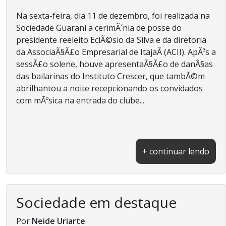
Na sexta-feira, dia 11 de dezembro, foi realizada na
Sociedade Guarani a cerimÃ´nia de posse do
presidente reeleito EclÃ©sio da Silva e da diretoria
da AssociaÃ§Ã£o Empresarial de ItajaÃ­ (ACII). ApÃ³s a
sessÃ£o solene, houve apresentaÃ§Ã£o de danÃ§as
das bailarinas do Instituto Crescer, que tambÃ©m
abrilhantou a noite recepcionando os convidados
com mÃºsica na entrada do clube...
+ continuar lendo
Sociedade em destaque
Por
Neide Uriarte