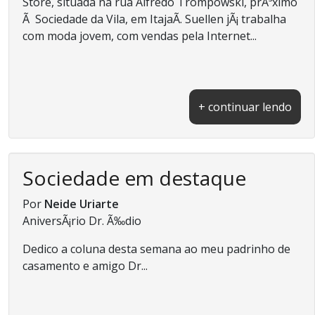
Store, situada na rua Alfredo Trompowski, prÃ³ximo
Ã Sociedade da Vila, em ItajaÃ­. Suellen jÃ¡ trabalha
com moda jovem, com vendas pela Internet...
+ continuar lendo
Sociedade em destaque
Por
Neide Uriarte
AniversÃ¡rio Dr. Ã‰dio
Dedico a coluna desta semana ao meu padrinho de
casamento e amigo Dr...