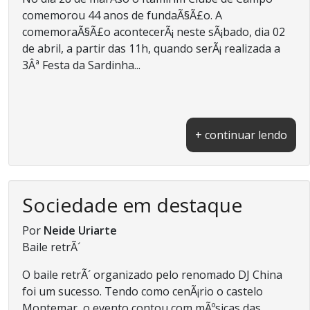
comemorou 44 anos de fundaÃ§Ã£o. A
comemoraÃ§Ã£o acontecerÃ¡ neste sÃ¡bado, dia 02
de abril, a partir das 11h, quando serÃ¡ realizada a
3Âª Festa da Sardinha...
+ continuar lendo
Sociedade em destaque
Por
Neide Uriarte
Baile retrÃ´
O baile retrÃ´ organizado pelo renomado DJ China
foi um sucesso. Tendo como cenÃ¡rio o castelo
Montemar, o evento contou com mÃºsicas das