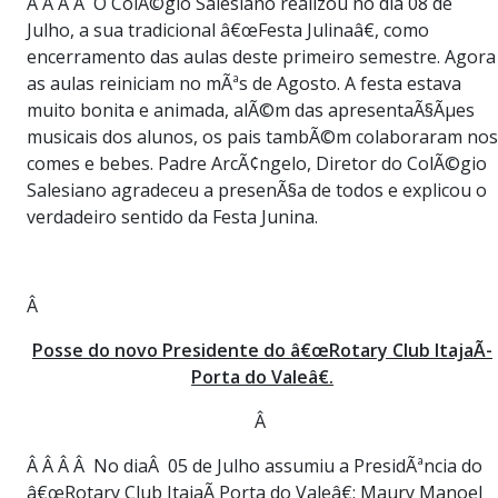
Â Â Â Â O ColÃ©gio Salesiano realizou no dia 08 de
Julho, a sua tradicional â€œFesta Julinaâ€, como
encerramento das aulas deste primeiro semestre. Agora
as aulas reiniciam no mÃªs de Agosto. A festa estava
muito bonita e animada, alÃ©m das apresentaÃ§Ãµes
musicais dos alunos, os pais tambÃ©m colaboraram nos
comes e bebes. Padre ArcÃ¢ngelo, Diretor do ColÃ©gio
Salesiano agradeceu a presenÃ§a de todos e explicou o
verdadeiro sentido da Festa Junina.
Â
Posse do novo Presidente do â€œRotary Club ItajaÃ­
Porta do Valeâ€.
Â
Â Â Â Â No diaÂ 05 de Julho assumiu a PresidÃªncia do
â€œRotary Club ItajaÃ­ Porta do Valeâ€: Maury Manoel