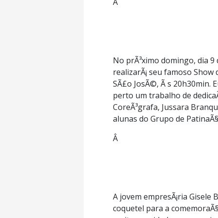
Â
No prÃ³ximo domingo, dia 9 
realizarÃ¡ seu famoso Show 
SÃ£o JosÃ©, Ã s 20h30min. E
perto um trabalho de dedica
CoreÃ³grafa, Jussara Branqu
alunas do Grupo de PatinaÃ§
Â
A jovem empresÃ¡ria Gisele B
coquetel para a comemoraÃ§Ã£