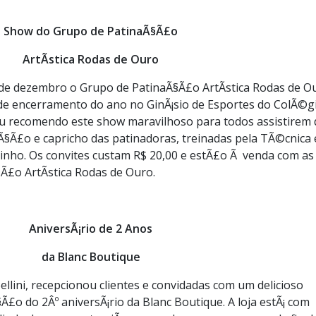
Show do Grupo de PatinaÃ§Ã£o
ArtÃ­stica Rodas de Ouro
de dezembro o Grupo de PatinaÃ§Ã£o ArtÃ­stica Rodas de O
de encerramento do ano no GinÃ¡sio de Esportes do ColÃ©g
u recomendo este show maravilhoso para todos assistirem 
Ã§Ã£o e capricho das patinadoras, treinadas pela TÃ©cnica 
inho. Os convites custam R$ 20,00 e estÃ£o Ã venda com as
Ã£o ArtÃ­stica Rodas de Ouro.
AniversÃ¡rio de 2 Anos
da Blanc Boutique
ellini, recepcionou clientes e convidadas com um delicioso
o do 2Âº aniversÃ¡rio da Blanc Boutique. A loja estÃ¡ com