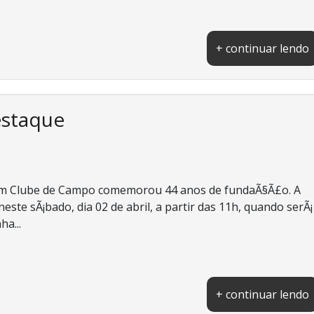
+ continuar lendo
estaque
rim Clube de Campo comemorou 44 anos de fundaÃ§Ã£o. A
te sÃ¡bado, dia 02 de abril, a partir das 11h, quando serÃ¡
ha...
+ continuar lendo