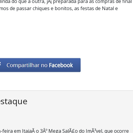
inda do que a outra, jÃ¡ preparada para as compras de final
amos de passar chiques e bonitos, as festas de Natal e
estaque
-feira em ItajaÃ­ o 3Âº Mega SalÃ£o do ImÃ³vel, que ocorre