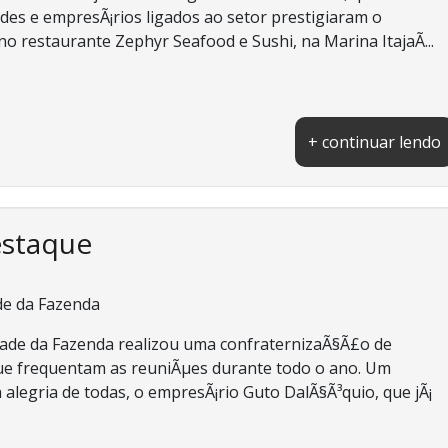
des e empresÃ¡rios ligados ao setor prestigiaram o
o restaurante Zephyr Seafood e Sushi, na Marina ItajaÃ­...
+ continuar lendo
estaque
de da Fazenda
dade da Fazenda realizou uma confraternizaÃ§Ã£o de
que frequentam as reuniÃµes durante todo o ano. Um
 alegria de todas, o empresÃ¡rio Guto DalÃ§Ã³quio, que jÃ¡