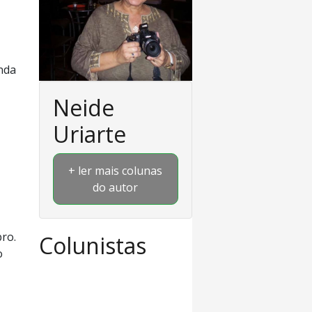
nda
Neide
Uriarte
+ ler mais colunas
do autor
ro.
Colunistas
o