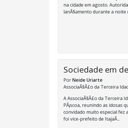
na cidade em agosto. Autorida
lanÃ§amento durante a noite n
Sociedade em d
Por
Neide Uriarte
AssociaÃ§Ã£o da Terceira Ida
A AssociaÃ§Ã£o da Terceira I
PÃ¡scoa, reunindo as idosas 
convidado muito especial fez a
foi vice-prefeito de ItajaÃ­...