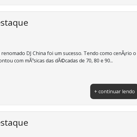
estaque
lo renomado DJ China foi um sucesso. Tendo como cenÃ¡rio o
ntou com mÃºsicas das dÃ©cadas de 70, 80 e 90...
+ continuar lendo
estaque