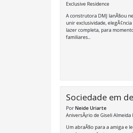
Exclusive Residence
A construtora DMJ lanÃ§ou nes
unir exclusividade, elegÃ¢nci
lazer completa, para momento
familiares...
Sociedade em d
Por
Neide Uriarte
AniversÃ¡rio de Giseli Almeida
Um abraÃ§o para a amiga e leit