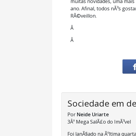
muitas novidades, uma mais l
ano. Afinal, todos nÃ³s gost
RÃ©veillon.
Â
Â
Sociedade em d
Por
Neide Uriarte
3Âº Mega SalÃ£o do ImÃ³vel
Foi lanÃ§ado na Ãºltima quarta