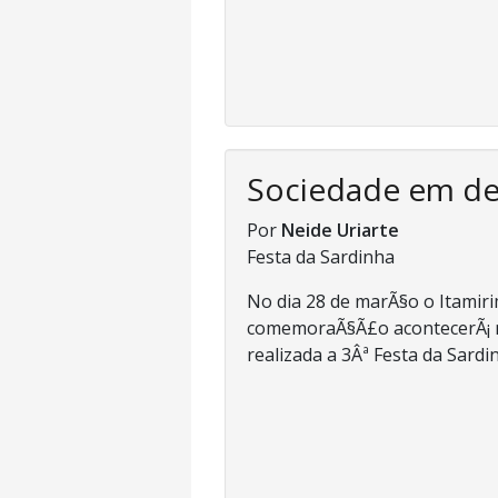
Sociedade em d
Por
Neide Uriarte
Festa da Sardinha
No dia 28 de marÃ§o o Itami
comemoraÃ§Ã£o acontecerÃ¡ nes
realizada a 3Âª Festa da Sardin