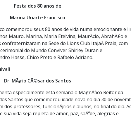
Festa dos 80 anos de
Marina Uriarte Francisco
isco comemorou seus 80 anos de vida numa emocionante e li
lhos Mauro, Marina, Maria Etelvina, MaurÃ­cio, AbrahÃ£o e
 confraternizaram na Sede do Lions Club ItajaÃ­ Praia, com
, cerimonial do Mundo Conviver Shirley Duran e
ndro Hasse, Chico Preto e Rafaelo Adriano.
ivali
Dr. MÃ¡rio CÃ©sar dos Santos
menta especialmente esta semana o MagnÃ­fico Reitor da
 dos Santos que comemorou idade nova no dia 30 de novemb
dos professores, funcionÃ¡rios e alunos; no final do dia. A
 sua vida seja repleta de amor, paz, saÃºde, alegrias e