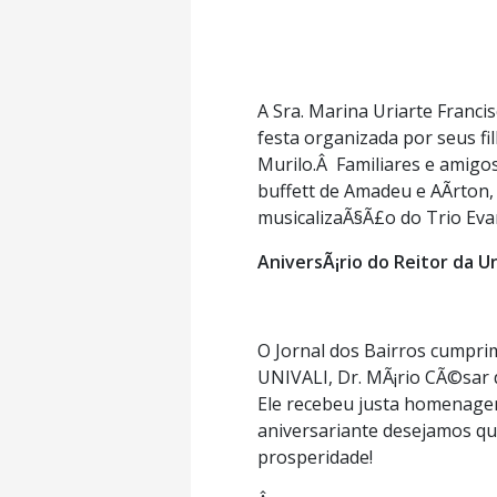
A Sra. Marina Uriarte Franc
festa organizada por seus fi
Murilo.Â Familiares e amigos
buffett de Amadeu e AÃ­rton
musicalizaÃ§Ã£o do Trio Eva
AniversÃ¡rio do Reitor da Un
O Jornal dos Bairros cumpri
UNIVALI, Dr. MÃ¡rio CÃ©sar
Ele recebeu justa homenagem 
aniversariante desejamos que
prosperidade!