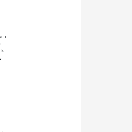
uro
io
de
e