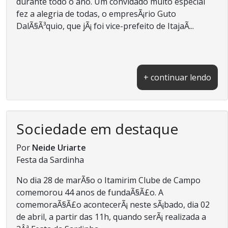
durante todo o ano. Um convidado muito especial
fez a alegria de todas, o empresÃ¡rio Guto
DalÃ§Ã³quio, que jÃ¡ foi vice-prefeito de ItajaÃ­...
+ continuar lendo
Sociedade em destaque
Por
Neide Uriarte
Festa da Sardinha
No dia 28 de marÃ§o o Itamirim Clube de Campo
comemorou 44 anos de fundaÃ§Ã£o. A
comemoraÃ§Ã£o acontecerÃ¡ neste sÃ¡bado, dia 02
de abril, a partir das 11h, quando serÃ¡ realizada a