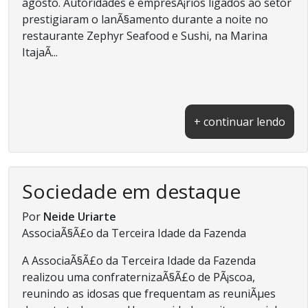
agosto. Autoridades e empresÃ¡rios ligados ao setor
prestigiaram o lanÃ§amento durante a noite no
restaurante Zephyr Seafood e Sushi, na Marina
ItajaÃ­...
+ continuar lendo
Sociedade em destaque
Por
Neide Uriarte
AssociaÃ§Ã£o da Terceira Idade da Fazenda
A AssociaÃ§Ã£o da Terceira Idade da Fazenda
realizou uma confraternizaÃ§Ã£o de PÃ¡scoa,
reunindo as idosas que frequentam as reuniÃµes