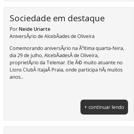
Sociedade em destaque
Por
Neide Uriarte
AniversÃ¡rio de AlcebÃ­ades de Oliveira
Comemorando aniversÃ¡rio na Ãºltima quarta-feira,
dia 29 de julho, AlcebÃ­adesÂ de Oliveira,
proprietÃ¡rio da Telemar. Ele Ã© muito atuante no
Lions ClubÂ ItajaÃ­ Praia, onde participa hÃ¡ muitos
anos...
+ continuar lendo