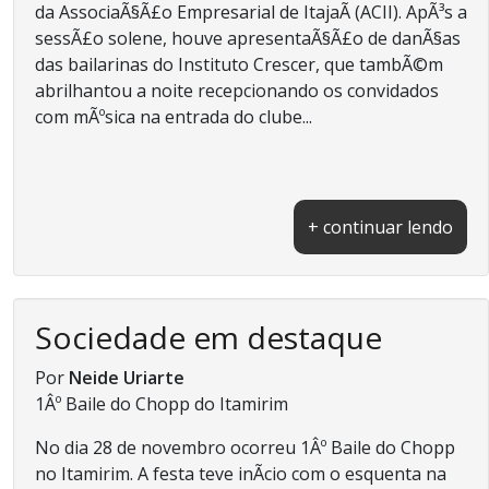
da AssociaÃ§Ã£o Empresarial de ItajaÃ­ (ACII). ApÃ³s a
sessÃ£o solene, houve apresentaÃ§Ã£o de danÃ§as
das bailarinas do Instituto Crescer, que tambÃ©m
abrilhantou a noite recepcionando os convidados
com mÃºsica na entrada do clube...
+ continuar lendo
Sociedade em destaque
Por
Neide Uriarte
1Âº Baile do Chopp do Itamirim
No dia 28 de novembro ocorreu 1Âº Baile do Chopp
no Itamirim. A festa teve inÃ­cio com o esquenta na