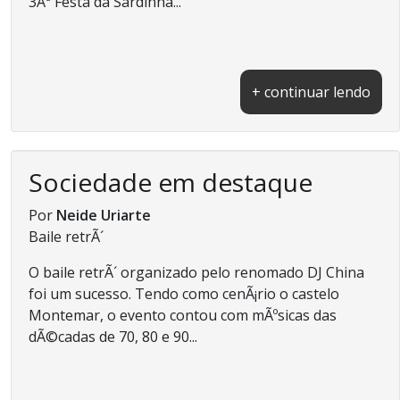
3Âª Festa da Sardinha...
+ continuar lendo
Sociedade em destaque
Por
Neide Uriarte
Baile retrÃ´
O baile retrÃ´ organizado pelo renomado DJ China
foi um sucesso. Tendo como cenÃ¡rio o castelo
Montemar, o evento contou com mÃºsicas das
dÃ©cadas de 70, 80 e 90...