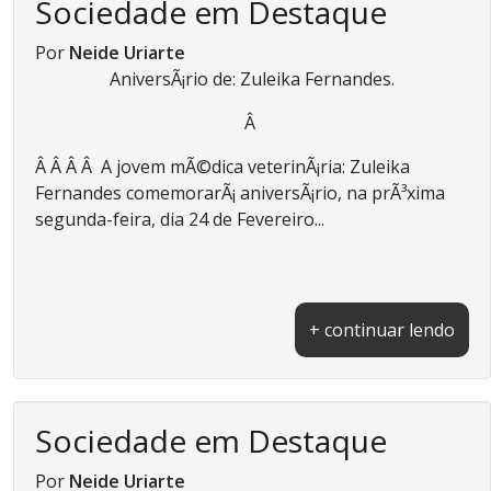
Sociedade em Destaque
Por
Neide Uriarte
AniversÃ¡rio de: Zuleika Fernandes.
Â
Â Â Â Â A jovem mÃ©dica veterinÃ¡ria: Zuleika
Fernandes comemorarÃ¡ aniversÃ¡rio, na prÃ³xima
segunda-feira, dia 24 de Fevereiro...
+ continuar lendo
Sociedade em Destaque
Por
Neide Uriarte