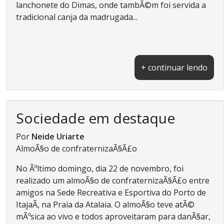
lanchonete do Dimas, onde tambÃ©m foi servida a
tradicional canja da madrugada...
+ continuar lendo
Sociedade em destaque
Por
Neide Uriarte
AlmoÃ§o de confraternizaÃ§Ã£o
No Ãºltimo domingo, dia 22 de novembro, foi
realizado um almoÃ§o de confraternizaÃ§Ã£o entre
amigos na Sede Recreativa e Esportiva do Porto de
ItajaÃ­, na Praia da Atalaia. O almoÃ§o teve atÃ©
mÃºsica ao vivo e todos aproveitaram para danÃ§ar,