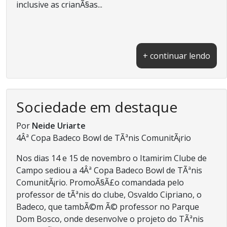
inclusive as crianÃ§as...
+ continuar lendo
Sociedade em destaque
Por
Neide Uriarte
4Âª Copa Badeco Bowl de TÃªnis ComunitÃ¡rio
Nos dias 14 e 15 de novembro o Itamirim Clube de
Campo sediou a 4Âª Copa Badeco Bowl de TÃªnis
ComunitÃ¡rio. PromoÃ§Ã£o comandada pelo
professor de tÃªnis do clube, Osvaldo Cipriano, o
Badeco, que tambÃ©m Ã© professor no Parque
Dom Bosco, onde desenvolve o projeto do TÃªnis