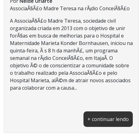
Por
Neide Uriarte
AssociaÃ§Ã£o Madre Teresa na rÃ¡dio ConceiÃ§Ã£o
A AssociaÃ§Ã£o Madre Teresa, sociedade civil
organizada criada em 2013 com o objetivo de unir
forÃ§as em busca de melhorias para o Hospital e
Maternidade Marieta Konder Bornhausen, iniciou na
quinta-feira, Ã s 8 h da manhÃ£, um programa
semanal na rÃ¡dio ConceiÃ§Ã£o, em ItajaÃ­. O
objetivo Ã© o de conscientizar a comunidade sobre
o trabalho realizado pela AssociaÃ§Ã£o e pelo
Hospital Marieta, alÃ©m de atrair novos associados
para colaborar com a causa...
+ continuar lendo