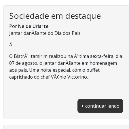
Sociedade em destaque
Por
Neide Uriarte
Jantar danÃ§ante do Dia dos Pais
Â
O BistrÃ´ Itamirim realizou na Ãºltima sexta-feira, dia
07 de agosto, o jantar danÃ§ante em homenagem
aos pais. Uma noite especial, com o buffet
caprichado do chef VÃ¢nio Victorino...
+ continuar lendo