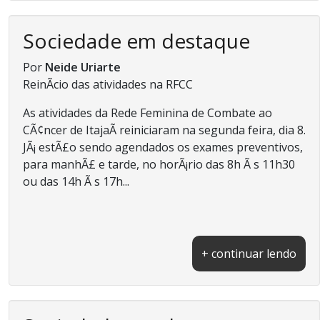
Sociedade em destaque
Por
Neide Uriarte
ReinÃ­cio das atividades na RFCC
As atividades da Rede Feminina de Combate ao
CÃ¢ncer de ItajaÃ­ reiniciaram na segunda feira, dia 8.
JÃ¡ estÃ£o sendo agendados os exames preventivos,
para manhÃ£ e tarde, no horÃ¡rio das 8h Ã s 11h30
ou das 14h Ã s 17h...
+ continuar lendo