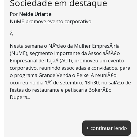
Sociedade em destaque
Por
Neide Uriarte
NuME promove evento corporativo
Â
Nesta semana o NÃºcleo da Mulher EmpresÃ¡ria
(NuME), segmento importante da AssociaÃ§Ã£o
Empresarial de ItajaÃ­ (ACII), promoveu um evento
corporativo, reunindo associadas e convidados, para
o programa Grande Venda o Peixe. A reuniÃ£o
ocorreu no dia 1Âº de setembro, 18h30, no salÃ£o de
festas do restaurante e petiscaria BokerÃ£o
Dupera...
+ continuar lendo