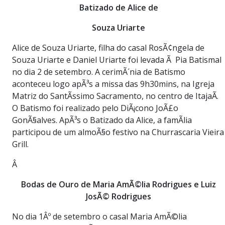
Batizado de Alice de
Souza Uriarte
Alice de Souza Uriarte, filha do casal RosÃ¢ngela de
Souza Uriarte e Daniel Uriarte foi levada Ã Pia Batismal
no dia 2 de setembro. A cerimÃ´nia de Batismo
aconteceu logo apÃ³s a missa das 9h30mins, na Igreja
Matriz do SantÃ­ssimo Sacramento, no centro de ItajaÃ­.
O Batismo foi realizado pelo DiÃ¡cono JoÃ£o
GonÃ§alves. ApÃ³s o Batizado da Alice, a famÃ­lia
participou de um almoÃ§o festivo na Churrascaria Vieira
Grill.
Â
Bodas de Ouro de Maria AmÃ©lia Rodrigues e Luiz
JosÃ© Rodrigues
No dia 1Âº de setembro o casal Maria AmÃ©lia