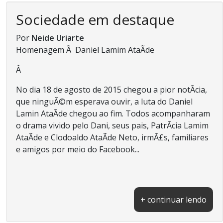
Sociedade em destaque
Por
Neide Uriarte
Homenagem Ã Daniel Lamim AtaÃ­de
Â
No dia 18 de agosto de 2015 chegou a pior notÃ­cia,
que ninguÃ©m esperava ouvir, a luta do Daniel
Lamin AtaÃ­de chegou ao fim. Todos acompanharam
o drama vivido pelo Dani, seus pais, PatrÃ­cia Lamim
AtaÃ­de e Clodoaldo AtaÃ­de Neto, irmÃ£s, familiares
e amigos por meio do Facebook...
+ continuar lendo