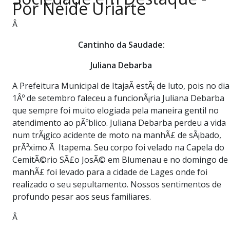
Por Neide Uriarte
PUBLICAÇÕES LEGAIS
CONTATO
Â
Cantinho da Saudade:
Juliana Debarba
A Prefeitura Municipal de ItajaÃ­ estÃ¡ de luto, pois no dia
1Âº de setembro faleceu a funcionÃ¡ria Juliana Debarba
que sempre foi muito elogiada pela maneira gentil no
atendimento ao pÃºblico. Juliana Debarba perdeu a vida
num trÃ¡gico acidente de moto na manhÃ£ de sÃ¡bado,
prÃ³ximo Ã Itapema. Seu corpo foi velado na Capela do
CemitÃ©rio SÃ£o JosÃ© em Blumenau e no domingo de
manhÃ£ foi levado para a cidade de Lages onde foi
realizado o seu sepultamento. Nossos sentimentos de
profundo pesar aos seus familiares.
Â