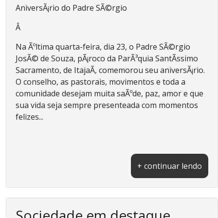
AniversÃ¡rio do Padre SÃ©rgio
Â
Na Ãºltima quarta-feira, dia 23, o Padre SÃ©rgio
JosÃ© de Souza, pÃ¡roco da ParÃ³quia SantÃ­ssimo
Sacramento, de ItajaÃ­, comemorou seu aniversÃ¡rio.
O conselho, as pastorais, movimentos e toda a
comunidade desejam muita saÃºde, paz, amor e que
sua vida seja sempre presenteada com momentos
felizes...
+ continuar lendo
Sociedade em destaque