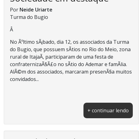
Por
Neide Uriarte
Turma do Bugio
Â
No Ãºltimo sÃ¡bado, dia 12, os associados da Turma
do Bugio, que possuem sÃ­tios no Rio do Meio, zona
rural de ItajaÃ­, participaram de uma festa de
confraternizaÃ§Ã£o no sÃ­tio do Ademar e famÃ­lia.
AlÃ©m dos associados, marcaram presenÃ§a muitos
convidados...
+ continuar lendo