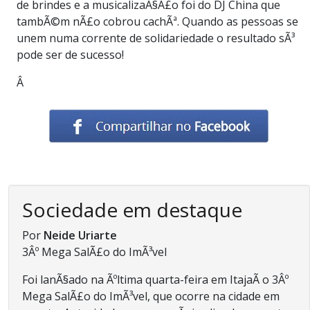
de brindes e a musicalizaÃ§Ã£o foi do DJ China que
tambÃ©m nÃ£o cobrou cachÃª. Quando as pessoas se
unem numa corrente de solidariedade o resultado sÃ³
pode ser de sucesso!
Â
Sociedade em destaque
Por
Neide Uriarte
3Âº Mega SalÃ£o do ImÃ³vel
Foi lanÃ§ado na Ãºltima quarta-feira em ItajaÃ­ o 3Âº
Mega SalÃ£o do ImÃ³vel, que ocorre na cidade em