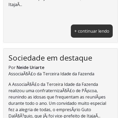
ItajaÃ­...
+ continuar lendo
Sociedade em destaque
Por
Neide Uriarte
AssociaÃ§Ã£o da Terceira Idade da Fazenda
A AssociaÃ§Ã£o da Terceira Idade da Fazenda
realizou uma confraternizaÃ§Ã£o de PÃ¡scoa,
reunindo as idosas que frequentam as reuniÃµes
durante todo o ano. Um convidado muito especial
fez a alegria de todas, o empresÃ¡rio Guto
DalÃ§Ã³quio, que jÃ¡ foi vice-prefeito de ItajaÃ­...