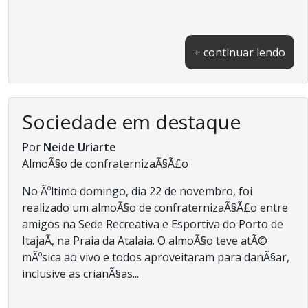
+ continuar lendo
Sociedade em destaque
Por
Neide Uriarte
AlmoÃ§o de confraternizaÃ§Ã£o
No Ãºltimo domingo, dia 22 de novembro, foi
realizado um almoÃ§o de confraternizaÃ§Ã£o entre
amigos na Sede Recreativa e Esportiva do Porto de
ItajaÃ­, na Praia da Atalaia. O almoÃ§o teve atÃ©
mÃºsica ao vivo e todos aproveitaram para danÃ§ar,
inclusive as crianÃ§as...