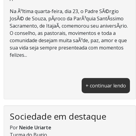
Na Ãºltima quarta-feira, dia 23, o Padre SÃ©rgio
JosÃ© de Souza, pÃ¡roco da ParÃ³quia SantÃ­ssimo
Sacramento, de ItajaÃ­, comemorou seu aniversÃ¡rio.
O conselho, as pastorais, movimentos e toda a
comunidade desejam muita saÃºde, paz, amor e que
sua vida seja sempre presenteada com momentos
felizes...
+ continuar lendo
Sociedade em destaque
Por
Neide Uriarte
Turma do Bugio