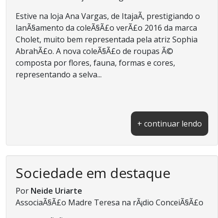
Estive na loja Ana Vargas, de ItajaÃ­, prestigiando o
lanÃ§amento da coleÃ§Ã£o verÃ£o 2016 da marca
Cholet, muito bem representada pela atriz Sophia
AbrahÃ£o. A nova coleÃ§Ã£o de roupas Ã©
composta por flores, fauna, formas e cores,
representando a selva...
+ continuar lendo
Sociedade em destaque
Por
Neide Uriarte
AssociaÃ§Ã£o Madre Teresa na rÃ¡dio ConceiÃ§Ã£o