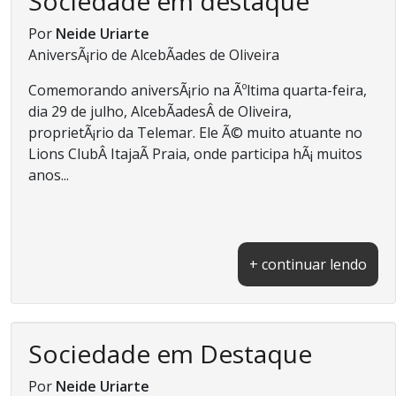
Sociedade em destaque
Por
Neide Uriarte
AniversÃ¡rio de AlcebÃ­ades de Oliveira
Comemorando aniversÃ¡rio na Ãºltima quarta-feira,
dia 29 de julho, AlcebÃ­adesÂ de Oliveira,
proprietÃ¡rio da Telemar. Ele Ã© muito atuante no
Lions ClubÂ ItajaÃ­ Praia, onde participa hÃ¡ muitos
anos...
+ continuar lendo
Sociedade em Destaque
Por
Neide Uriarte