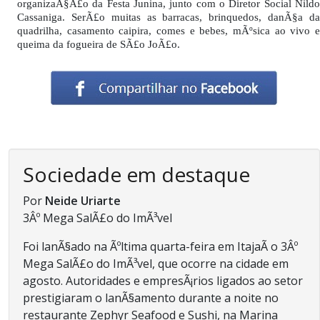
organizaÃ§Ã£o da Festa Junina, junto com o Diretor Social Nildo
Cassaniga. SerÃ£o muitas as barracas, brinquedos, danÃ§a da
quadrilha, casamento caipira, comes e bebes, mÃºsica ao vivo e
queima da fogueira de SÃ£o JoÃ£o.
Sociedade em destaque
Por
Neide Uriarte
3Âº Mega SalÃ£o do ImÃ³vel
Foi lanÃ§ado na Ãºltima quarta-feira em ItajaÃ­ o 3Âº
Mega SalÃ£o do ImÃ³vel, que ocorre na cidade em
agosto. Autoridades e empresÃ¡rios ligados ao setor
prestigiaram o lanÃ§amento durante a noite no
restaurante Zephyr Seafood e Sushi, na Marina