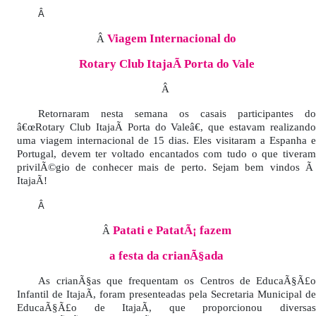
Â
Viagem Internacional do
Â
Rotary Club ItajaÃ­ Porta do Vale
Â
Retornaram nesta semana os casais participantes do
â€œRotary Club ItajaÃ­ Porta do Valeâ€, que estavam realizando
uma viagem internacional de 15 dias. Eles visitaram a Espanha e
Portugal, devem ter voltado encantados com tudo o que tiveram
privilÃ©gio de conhecer mais de perto. Sejam bem vindos Ã
ItajaÃ­!
Â
Patati e PatatÃ¡ fazem
Â
a festa da crianÃ§ada
As crianÃ§as que frequentam os Centros de EducaÃ§Ã£o
Infantil de ItajaÃ­, foram presenteadas pela Secretaria Municipal de
EducaÃ§Ã£o de ItajaÃ­, que proporcionou diversas