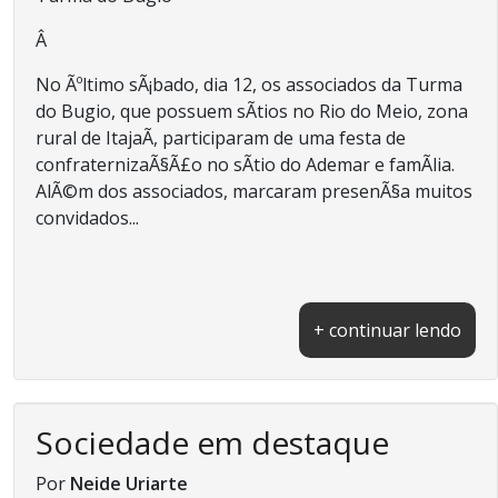
Â
No Ãºltimo sÃ¡bado, dia 12, os associados da Turma
do Bugio, que possuem sÃ­tios no Rio do Meio, zona
rural de ItajaÃ­, participaram de uma festa de
confraternizaÃ§Ã£o no sÃ­tio do Ademar e famÃ­lia.
AlÃ©m dos associados, marcaram presenÃ§a muitos
convidados...
+ continuar lendo
Sociedade em destaque
Por
Neide Uriarte