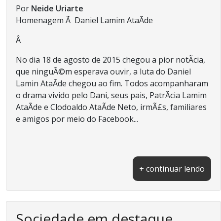
Por
Neide Uriarte
Homenagem Ã Daniel Lamim AtaÃ­de
Â
No dia 18 de agosto de 2015 chegou a pior notÃ­cia,
que ninguÃ©m esperava ouvir, a luta do Daniel
Lamin AtaÃ­de chegou ao fim. Todos acompanharam
o drama vivido pelo Dani, seus pais, PatrÃ­cia Lamim
AtaÃ­de e Clodoaldo AtaÃ­de Neto, irmÃ£s, familiares
e amigos por meio do Facebook...
+ continuar lendo
Sociedade em destaque