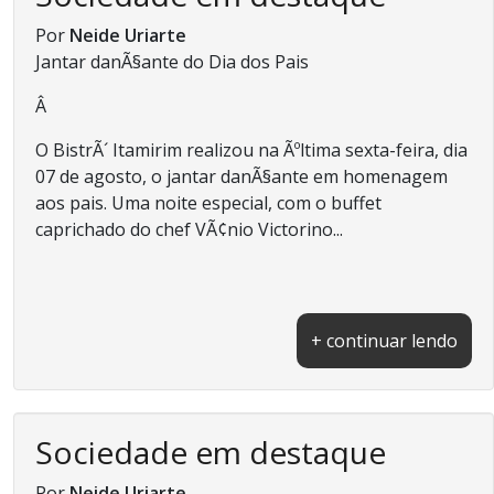
Por
Neide Uriarte
Jantar danÃ§ante do Dia dos Pais
Â
O BistrÃ´ Itamirim realizou na Ãºltima sexta-feira, dia
07 de agosto, o jantar danÃ§ante em homenagem
aos pais. Uma noite especial, com o buffet
caprichado do chef VÃ¢nio Victorino...
+ continuar lendo
Sociedade em destaque
Por
Neide Uriarte