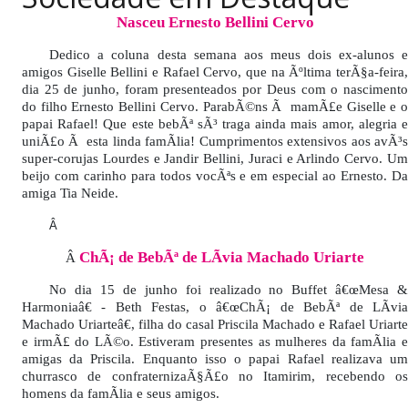
PUBLICAÇÕES LEGAIS
Nasceu Ernesto Bellini Cervo
CONTATO
Dedico a coluna desta semana aos meus dois ex-alunos e
amigos Giselle Bellini e Rafael Cervo, que na Ãºltima terÃ§a-feira,
dia 25 de junho, foram presenteados por Deus com o nascimento
do filho Ernesto Bellini Cervo. ParabÃ©ns Ã mamÃ£e Giselle e o
papai Rafael! Que este bebÃª sÃ³ traga ainda mais amor, alegria e
uniÃ£o Ã esta linda famÃ­lia! Cumprimentos extensivos aos avÃ³s
super-corujas Lourdes e Jandir Bellini, Juraci e Arlindo Cervo. Um
beijo com carinho para todos vocÃªs e em especial ao Ernesto. Da
amiga Tia Neide.
Â
ChÃ¡ de BebÃª de LÃ­via Machado Uriarte
Â
No dia 15 de junho foi realizado no Buffet â€œMesa &
Harmoniaâ€ - Beth Festas, o â€œChÃ¡ de BebÃª de LÃ­via
Machado Uriarteâ€, filha do casal Priscila Machado e Rafael Uriarte
e irmÃ£ do LÃ©o. Estiveram presentes as mulheres da famÃ­lia e
amigas da Priscila. Enquanto isso o papai Rafael realizava um
churrasco de confraternizaÃ§Ã£o no Itamirim, recebendo os
homens da famÃ­lia e seus amigos.