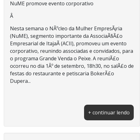
NuME promove evento corporativo
Â
Nesta semana o NÃºcleo da Mulher EmpresÃ¡ria
(NuME), segmento importante da AssociaÃ§Ã£o
Empresarial de ItajaÃ­ (ACII), promoveu um evento
corporativo, reunindo associadas e convidados, para
o programa Grande Venda o Peixe. A reuniÃ£o
ocorreu no dia 1Âº de setembro, 18h30, no salÃ£o de
festas do restaurante e petiscaria BokerÃ£o
Dupera...
+ continuar lendo