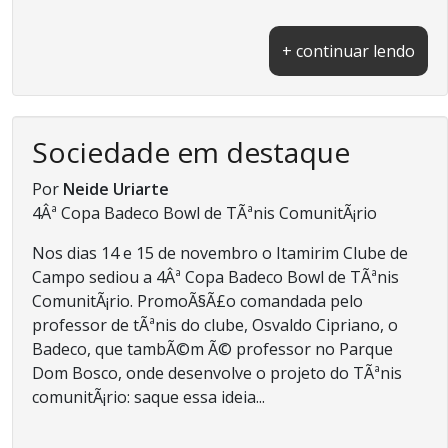
+ continuar lendo
Sociedade em destaque
Por
Neide Uriarte
4Âª Copa Badeco Bowl de TÃªnis ComunitÃ¡rio
Nos dias 14 e 15 de novembro o Itamirim Clube de
Campo sediou a 4Âª Copa Badeco Bowl de TÃªnis
ComunitÃ¡rio. PromoÃ§Ã£o comandada pelo
professor de tÃªnis do clube, Osvaldo Cipriano, o
Badeco, que tambÃ©m Ã© professor no Parque
Dom Bosco, onde desenvolve o projeto do TÃªnis
comunitÃ¡rio: saque essa ideia...