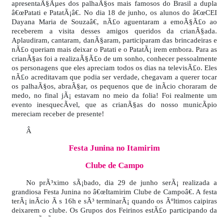
apresentaÃ§Ãµes dos palhaÃ§os mais famosos do Brasil a dupla
â€œPatati e PatatÃ¡â€. No dia 18 de junho, os alunos do â€œCEI
Dayana Maria de Souzaâ€, nÃ£o aguentaram a emoÃ§Ã£o ao
receberem a visita desses amigos queridos da crianÃ§ada.
Aplaudiram, cantaram, danÃ§aram, participaram das brincadeiras e
nÃ£o queriam mais deixar o Patati e o PatatÃ¡ irem embora. Para as
crianÃ§as foi a realizaÃ§Ã£o de um sonho, conhecer pessoalmente
os personagens que eles apreciam todos os dias na televisÃ£o. Eles
nÃ£o acreditavam que podia ser verdade, chegavam a querer tocar
os palhaÃ§os, abraÃ§ar, os pequenos que de inÃ­cio choraram de
medo, no final jÃ¡ estavam no meio da folia! Foi realmente um
evento inesquecÃ­vel, que as crianÃ§as do nosso municÃ­pio
mereciam receber de presente!
Â
Festa Junina no Itamirim
Clube de Campo
No prÃ³ximo sÃ¡bado, dia 29 de junho serÃ¡ realizada a
grandiosa Festa Junina no â€œItamirim Clube de Campoâ€. A festa
terÃ¡ inÃ­cio Ã s 16h e sÃ³ terminarÃ¡ quando os Ãºltimos caipiras
deixarem o clube. Os Grupos dos Feirinos estÃ£o participando da