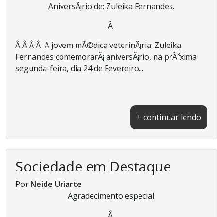
AniversÃ¡rio de: Zuleika Fernandes.
Â
Â Â Â Â A jovem mÃ©dica veterinÃ¡ria: Zuleika
Fernandes comemorarÃ¡ aniversÃ¡rio, na prÃ³xima
segunda-feira, dia 24 de Fevereiro...
+ continuar lendo
Sociedade em Destaque
Por
Neide Uriarte
Agradecimento especial.
Â