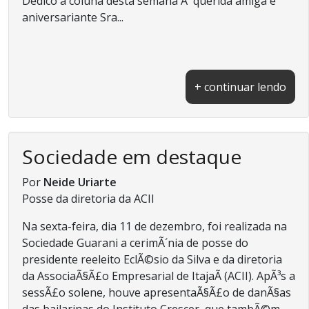
Dedico a coluna desta semana Ã querida amiga e
aniversariante Sra...
+ continuar lendo
Sociedade em destaque
Por
Neide Uriarte
Posse da diretoria da ACII
Na sexta-feira, dia 11 de dezembro, foi realizada na
Sociedade Guarani a cerimÃ´nia de posse do
presidente reeleito EclÃ©sio da Silva e da diretoria
da AssociaÃ§Ã£o Empresarial de ItajaÃ­ (ACII). ApÃ³s a
sessÃ£o solene, houve apresentaÃ§Ã£o de danÃ§as
das bailarinas do Instituto Crescer, que tambÃ©m