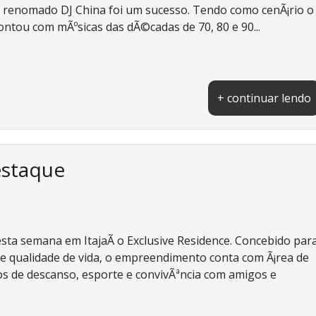
lo renomado DJ China foi um sucesso. Tendo como cenÃ¡rio o
ntou com mÃºsicas das dÃ©cadas de 70, 80 e 90...
+ continuar lendo
estaque
ta semana em ItajaÃ­ o Exclusive Residence. Concebido par
a e qualidade de vida, o empreendimento conta com Ã¡rea de
s de descanso, esporte e convivÃªncia com amigos e