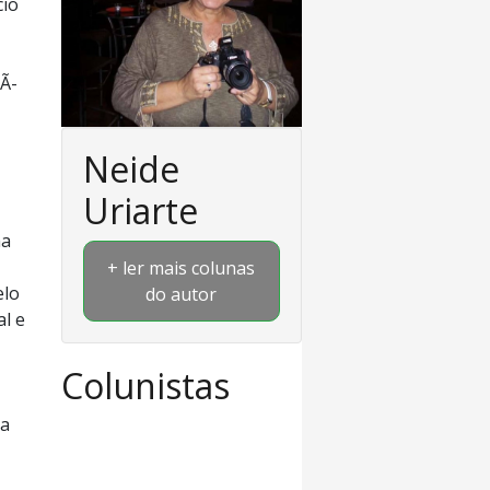
cio
Ã­
Neide
Uriarte
ma
+ ler mais colunas
elo
do autor
al e
Colunistas
va