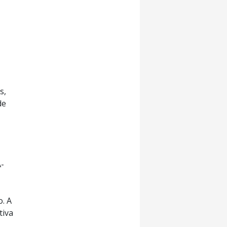
s,
de
Ã­
. A
tiva