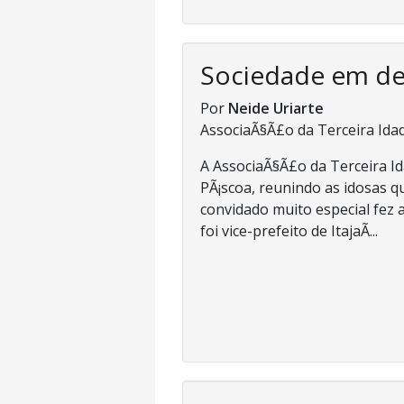
Sociedade em d
Por
Neide Uriarte
AssociaÃ§Ã£o da Terceira Ida
A AssociaÃ§Ã£o da Terceira I
PÃ¡scoa, reunindo as idosas 
convidado muito especial fez a
foi vice-prefeito de ItajaÃ­...