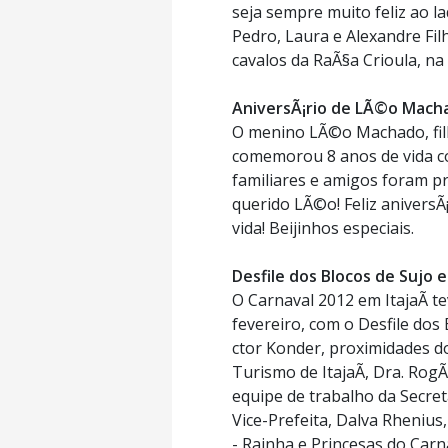
seja sempre muito feliz ao la
Pedro, Laura e Alexandre Fi
cavalos da RaÃ§a Crioula, 
AniversÃ¡rio de LÃ©o Mach
O menino LÃ©o Machado, filh
comemorou 8 anos de vida com
familiares e amigos foram pr
querido LÃ©o! Feliz aniversÃ
vida! Beijinhos especiais.
Desfile dos Blocos de Sujo e
O Carnaval 2012 em ItajaÃ­ te
fevereiro, com o Desfile dos 
ctor Konder, proximidades do 
Turismo de ItajaÃ­, Dra. Ro
equipe de trabalho da Secre
Vice-Prefeita, Dalva Rhenius
- Rainha e Princesas do Carna