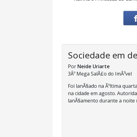
Sociedade em d
Por
Neide Uriarte
3Âº Mega SalÃ£o do ImÃ³vel
Foi lanÃ§ado na Ãºltima quarta
na cidade em agosto. Autorida
lanÃ§amento durante a noite n