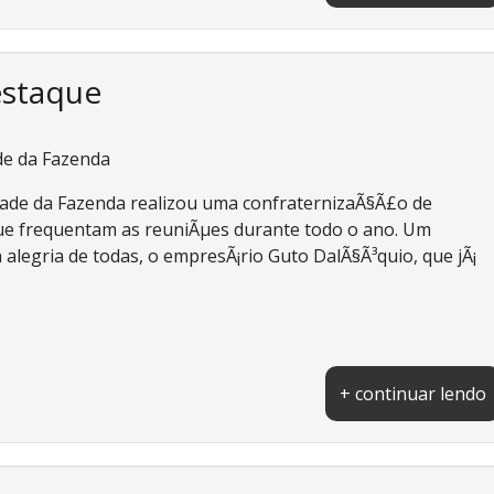
estaque
de da Fazenda
dade da Fazenda realizou uma confraternizaÃ§Ã£o de
que frequentam as reuniÃµes durante todo o ano. Um
 alegria de todas, o empresÃ¡rio Guto DalÃ§Ã³quio, que jÃ¡
+ continuar lendo