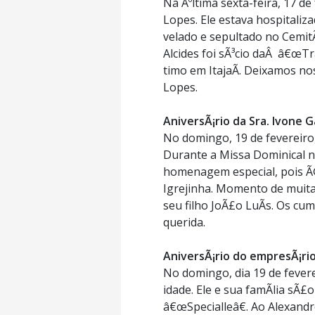
Na Ãºltima sexta-feira, 17 de
Lopes. Ele estava hospitaliz
velado e sepultado no Cemit
Alcides foi sÃ³cio daÂ â€œT
timo em ItajaÃ­. Deixamos nos
Lopes.
AniversÃ¡rio da Sra. Ivone G
No domingo, 19 de fevereiro,
Durante a Missa Dominical 
homenagem especial, pois Ã
Igrejinha. Momento de muita
seu filho JoÃ£o LuÃ­s. Os cu
querida.
AniversÃ¡rio do empresÃ¡ri
No domingo, dia 19 de fever
idade. Ele e sua famÃ­lia sÃ
â€œSpecialleâ€. Ao Alexand