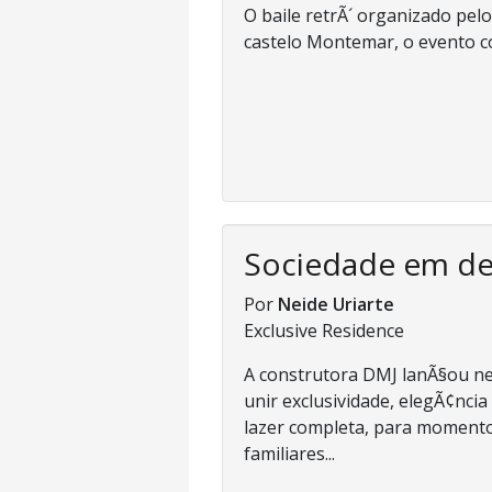
O baile retrÃ´ organizado pe
castelo Montemar, o evento co
Sociedade em d
Por
Neide Uriarte
Exclusive Residence
A construtora DMJ lanÃ§ou nes
unir exclusividade, elegÃ¢nci
lazer completa, para momento
familiares...