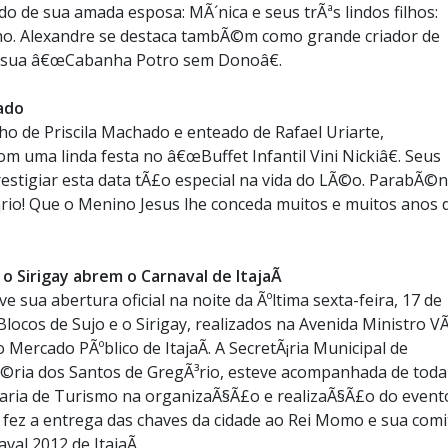
do de sua amada esposa: MÃ´nica e seus trÃªs lindos filhos:
lho. Alexandre se destaca tambÃ©m como grande criador de
na sua â€œCabanha Potro sem Donoâ€.
ado
o de Priscila Machado e enteado de Rafael Uriarte,
 uma linda festa no â€œBuffet Infantil Vini Nickiâ€. Seus
estigiar esta data tÃ£o especial na vida do LÃ©o. ParabÃ©n
¡rio! Que o Menino Jesus lhe conceda muitos e muitos anos 
 o Sirigay abrem o Carnaval de ItajaÃ­
ve sua abertura oficial na noite da Ãºltima sexta-feira, 17 de
Blocos de Sujo e o Sirigay, realizados na Avenida Ministro V
Mercado PÃºblico de ItajaÃ­. A SecretÃ¡ria Municipal de
gÃ©ria dos Santos de GregÃ³rio, esteve acompanhada de toda
taria de Turismo na organizaÃ§Ã£o e realizaÃ§Ã£o do evento
, fez a entrega das chaves da cidade ao Rei Momo e sua comi
val 2012 de ItajaÃ­.