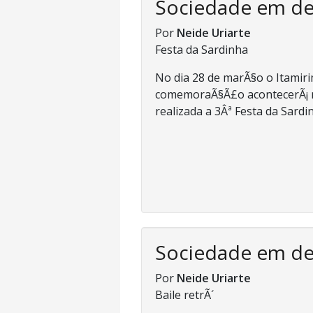
Sociedade em d
Por
Neide Uriarte
Festa da Sardinha
No dia 28 de marÃ§o o Itami
comemoraÃ§Ã£o acontecerÃ¡ nes
realizada a 3Âª Festa da Sardin
Sociedade em d
Por
Neide Uriarte
Baile retrÃ´