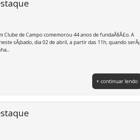
estaque
rim Clube de Campo comemorou 44 anos de fundaÃ§Ã£o. A
te sÃ¡bado, dia 02 de abril, a partir das 11h, quando serÃ¡
ha...
+ continuar lendo
estaque