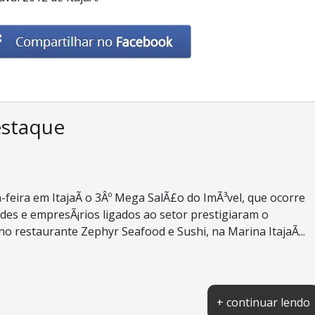
estaque
-feira em ItajaÃ­ o 3Âº Mega SalÃ£o do ImÃ³vel, que ocorre
des e empresÃ¡rios ligados ao setor prestigiaram o
o restaurante Zephyr Seafood e Sushi, na Marina ItajaÃ­...
+ continuar lendo