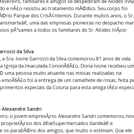
 fevereiro, familiares e amigos se despediram de Alcides InÃ¡
ado e nÃ£o resistiu ao tratamento mÃ©dico. Seu corpo foi
Ã©rio Parque dos CrisÃ¢ntemos. Durante muitos anos, o Sr.
ransmarteâ€, uma das empresas pioneiras no despacho mar
sos pÃªsames a todos os familiares do Sr. Alcides InÃ¡cio
arrozzi da Silva
 a Sra. Ivone Garrozzi da Silva comemorou 81 anos de vida.
na Igreja da Imaculada ConceiÃ§Ã£o, Dona Ivone recebeu u
© uma pessoa muito atuante nas missas realizadas na
 emoÃ§Ã£o foi a entrega de um ramalhete de rosas, feita p
mprimentos especiais da Coluna para esta amiga tÃ£o especi
o Alexandre Sandri
eiro, o jovem empresÃ¡rio: Alexandre Sandri comemorou no
£o proprietÃ¡rios dos â€œSupermercados Xandeâ€ e
re os parabÃ©ns dos amigos, que muito o estimam. Que ele