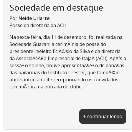
Sociedade em destaque
Por
Neide Uriarte
Posse da diretoria da ACII
Na sexta-feira, dia 11 de dezembro, foi realizada na
Sociedade Guarani a cerimÃ´nia de posse do
presidente reeleito EclÃ©sio da Silva e da diretoria
da AssociaÃ§Ã£o Empresarial de ItajaÃ­ (ACII). ApÃ³s a
sessÃ£o solene, houve apresentaÃ§Ã£o de danÃ§as
das bailarinas do Instituto Crescer, que tambÃ©m
abrilhantou a noite recepcionando os convidados
com mÃºsica na entrada do clube...
+ continuar lendo