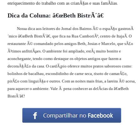
enriquecimento do trabalho com as crianÃ§as e suas famÃ­lias.
Dica da Coluna: â€œBeth BistrÃ´â€
Nossa dica aos leitores do Jornal dos Bairros Ã© o espaÃ§o gastronÃ
´mico â€œBeth BistrÃ´â€, que fica na Rua CamboriÃº, centro de ItajaÃ­. O
restaurante Ã© comandado pelos amigos Beth, Josias e Marcelo, que sÃ£o
Ã³timos anfitriÃµes. O ambiente foi ampliado, estÃ¡ muito bonito e
aconchegante, tendo como destaque os objetos antigos que fazem a
decoraÃ§Ã£o da casa. O cardÃ¡pio oferece muitos pratos saborosos como:
bolinhos de bacalhau, escondidinho de carne seca, risoto de camarÃ£o,
pirÃ£o com linguiÃ§a e outros. Com as noites mais frias, a lareira Ã© acesa,
para aquecer o ambiente. Vale Ã pena conhecer as delÃ­cias da â€œBeth
BistrÃ´â€!