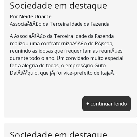
Sociedade em destaque
Por
Neide Uriarte
AssociaÃ§Ã£o da Terceira Idade da Fazenda
A AssociaÃ§Ã£o da Terceira Idade da Fazenda
realizou uma confraternizaÃ§Ã£o de PÃ¡scoa,
reunindo as idosas que frequentam as reuniÃµes
durante todo o ano. Um convidado muito especial
fez a alegria de todas, o empresÃ¡rio Guto
DalÃ§Ã³quio, que jÃ¡ foi vice-prefeito de ItajaÃ­...
+ continuar lendo
Sociedade em destaque