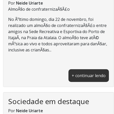
Por
Neide Uriarte
AlmoÃ§o de confraternizaÃ§Ã£o
No Ãºltimo domingo, dia 22 de novembro, foi
realizado um almoÃ§o de confraternizaÃ§Ã£o entre
amigos na Sede Recreativa e Esportiva do Porto de
ItajaÃ­, na Praia da Atalaia. O almoÃ§o teve atÃ©
mÃºsica ao vivo e todos aproveitaram para danÃ§ar,
inclusive as crianÃ§as...
+ continuar lendo
Sociedade em destaque
Por
Neide Uriarte