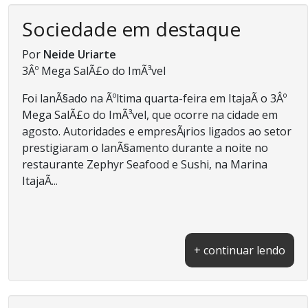
Sociedade em destaque
Por
Neide Uriarte
3Âº Mega SalÃ£o do ImÃ³vel
Foi lanÃ§ado na Ãºltima quarta-feira em ItajaÃ­ o 3Âº
Mega SalÃ£o do ImÃ³vel, que ocorre na cidade em
agosto. Autoridades e empresÃ¡rios ligados ao setor
prestigiaram o lanÃ§amento durante a noite no
restaurante Zephyr Seafood e Sushi, na Marina
ItajaÃ­...
+ continuar lendo