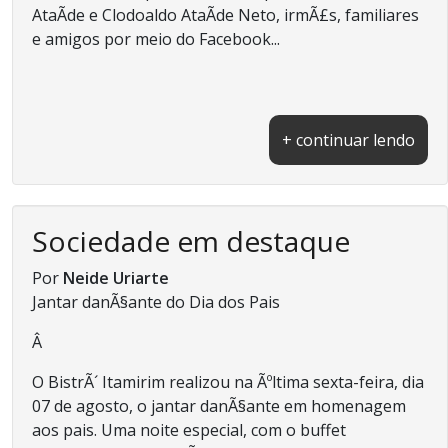
AtaÃ­de e Clodoaldo AtaÃ­de Neto, irmÃ£s, familiares
e amigos por meio do Facebook...
+ continuar lendo
Sociedade em destaque
Por
Neide Uriarte
Jantar danÃ§ante do Dia dos Pais
Â
O BistrÃ´ Itamirim realizou na Ãºltima sexta-feira, dia
07 de agosto, o jantar danÃ§ante em homenagem
aos pais. Uma noite especial, com o buffet