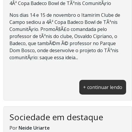
4Âª Copa Badeco Bowl de TÃªnis ComunitÃ¡rio
Nos dias 14 e 15 de novembro o Itamirim Clube de
Campo sediou a 4Âª Copa Badeco Bowl de TÃªnis
ComunitÃ¡rio. PromoÃ§Ã£o comandada pelo
professor de tÃªnis do clube, Osvaldo Cipriano, o
Badeco, que tambÃ©m Ã© professor no Parque
Dom Bosco, onde desenvolve o projeto do TÃªnis
comunitÃ¡rio: saque essa ideia...
+ continuar lendo
Sociedade em destaque
Por
Neide Uriarte