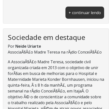
+ continuar lendo
Sociedade em destaque
Por
Neide Uriarte
AssociaÃ§Ã£o Madre Teresa na rÃ¡dio ConceiÃ§Ã£o
A AssociaÃ§Ã£o Madre Teresa, sociedade civil
organizada criada em 2013 com o objetivo de unir
forÃ§as em busca de melhorias para o Hospital e
Maternidade Marieta Konder Bornhausen, iniciou na
quinta-feira, Ã s 8 h da manhÃ£, um programa
semanal na rÃ¡dio ConceiÃ§Ã£o, em ItajaÃ­. O
objetivo Ã© o de conscientizar a comunidade sobre
o trabalho realizado pela AssociaÃ§Ã£o e pelo
Hospital Marieta, alÃ©m de atrair novos associados