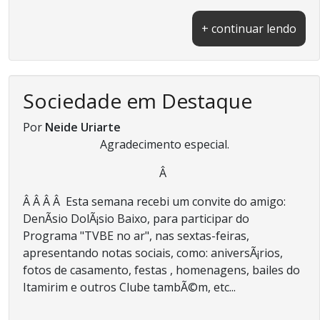
+ continuar lendo
Sociedade em Destaque
Por
Neide Uriarte
Agradecimento especial.
Â
Â Â Â Â Esta semana recebi um convite do amigo:
DenÃ­sio DolÃ¡sio Baixo, para participar do
Programa "TVBE no ar", nas sextas-feiras,
apresentando notas sociais, como: aniversÃ¡rios,
fotos de casamento, festas , homenagens, bailes do
Itamirim e outros Clube tambÃ©m, etc...