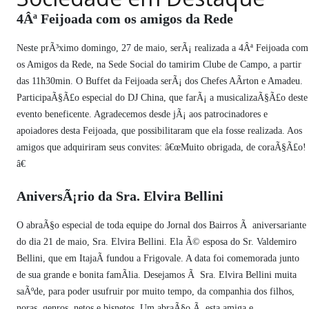
PUBLICAÇÕES LEGAIS
4Âª Feijoada com os amigos da Rede
CONTATO
Neste prÃ³ximo domingo, 27 de maio, serÃ¡ realizada a 4Âª Feijoada com
os Amigos da Rede, na Sede Social do tamirim Clube de Campo, a partir
das 11h30min. O Buffet da Feijoada serÃ¡ dos Chefes AÃ­rton e Amadeu.
ParticipaÃ§Ã£o especial do DJ China, que farÃ¡ a musicalizaÃ§Ã£o deste
evento beneficente. Agradecemos desde jÃ¡ aos patrocinadores e
apoiadores desta Feijoada, que possibilitaram que ela fosse realizada. Aos
amigos que adquiriram seus convites: â€œMuito obrigada, de coraÃ§Ã£o!
â€
AniversÃ¡rio da Sra. Elvira Bellini
O abraÃ§o especial de toda equipe do Jornal dos Bairros Ã aniversariante
do dia 21 de maio, Sra. Elvira Bellini. Ela Ã© esposa do Sr. Valdemiro
Bellini, que em ItajaÃ­ fundou a Frigovale. A data foi comemorada junto
de sua grande e bonita famÃ­lia. Desejamos Ã Sra. Elvira Bellini muita
saÃºde, para poder usufruir por muito tempo, da companhia dos filhos,
noras, genros, netos e bisnetos. Um abraÃ§o Ã esta amiga e