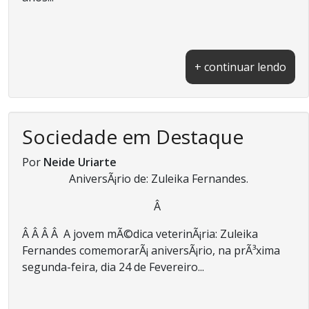
+ continuar lendo
Sociedade em Destaque
Por
Neide Uriarte
AniversÃ¡rio de: Zuleika Fernandes.
Â
Â Â Â Â A jovem mÃ©dica veterinÃ¡ria: Zuleika
Fernandes comemorarÃ¡ aniversÃ¡rio, na prÃ³xima
segunda-feira, dia 24 de Fevereiro...