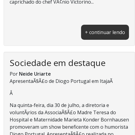
caprichado do chef VÃ¢nio Victorino...
+ continuar lendo
Sociedade em destaque
Por
Neide Uriarte
ApresentaÃ§Ã£o de Diogo Portugal em ItajaÃ­
Â
Na quinta-feira, dia 30 de julho, a diretoria e
voluntÃ¡rios da AssociaÃ§Ã£o Madre Teresa do
Hospital e Maternidade Marieta Konder Bornhausen
promoveram um show beneficente com o humorista
Diogo Portugal. ApresentaÃ§Ã£o realizada no