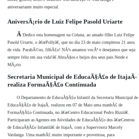
aniversariante muito especial.
AniversÃ¡rio de Luiz Felipe Pasold Uriarte
Â
Dedico esta homenagem na Coluna, ao amado filho Luiz Felipe
Pasold Uriarte, o â€œPollyâ€, que no dia 23 de maio completou 21 anos
de vida. ParabÃ©ns, filhÃ£o! NÃ³s amamos vocÃª e desejamos que seja
sempre feliz em sua vida!â€ AbraÃ§os e beijos dos seus pais Neide e
MÃ¡rio.
Secretaria Municipal de EducaÃ§Ã£o de ItajaÃ­
realiza FormaÃ§Ã£o Continuada
O Departamento de EducaÃ§Ã£o Infantil da Secretaria Municipal de
EducaÃ§Ã£o de ItajaÃ­, realizou em 07 de Maio uma manhÃ£ de
FormaÃ§Ã£o Continuada, no â€œCentro Educacional Pedro Rizziâ€.
Participaram as Agentes em Atividades de EducaÃ§Ã£o dos â€œCentros
de EducaÃ§Ã£o Infantilâ€ de ItajaÃ­, com a Supervisora Marcely
Vardanga. Uma manhÃ£ muito importante e proveitosa, para