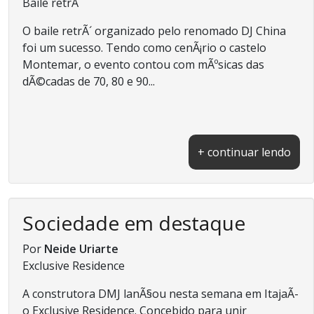
Baile retrÃ´
O baile retrÃ´ organizado pelo renomado DJ China
foi um sucesso. Tendo como cenÃ¡rio o castelo
Montemar, o evento contou com mÃºsicas das
dÃ©cadas de 70, 80 e 90...
+ continuar lendo
Sociedade em destaque
Por
Neide Uriarte
Exclusive Residence
A construtora DMJ lanÃ§ou nesta semana em ItajaÃ­
o Exclusive Residence. Concebido para unir