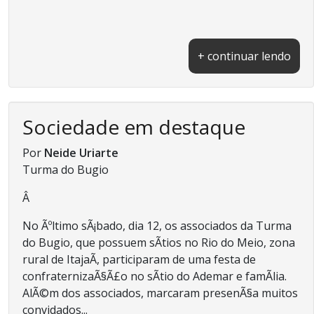
+ continuar lendo
Sociedade em destaque
Por
Neide Uriarte
Turma do Bugio
Â
No Ãºltimo sÃ¡bado, dia 12, os associados da Turma
do Bugio, que possuem sÃ­tios no Rio do Meio, zona
rural de ItajaÃ­, participaram de uma festa de
confraternizaÃ§Ã£o no sÃ­tio do Ademar e famÃ­lia.
AlÃ©m dos associados, marcaram presenÃ§a muitos
convidados...