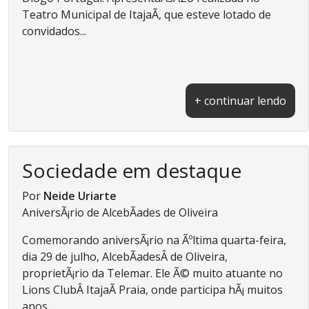
Teatro Municipal de ItajaÃ­, que esteve lotado de
convidados...
+ continuar lendo
Sociedade em destaque
Por
Neide Uriarte
AniversÃ¡rio de AlcebÃ­ades de Oliveira
Comemorando aniversÃ¡rio na Ãºltima quarta-feira,
dia 29 de julho, AlcebÃ­adesÂ de Oliveira,
proprietÃ¡rio da Telemar. Ele Ã© muito atuante no
Lions ClubÂ ItajaÃ­ Praia, onde participa hÃ¡ muitos
anos...