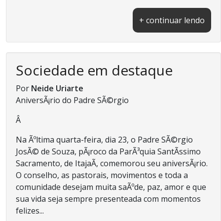
+ continuar lendo
Sociedade em destaque
Por
Neide Uriarte
AniversÃ¡rio do Padre SÃ©rgio
Â
Na Ãºltima quarta-feira, dia 23, o Padre SÃ©rgio
JosÃ© de Souza, pÃ¡roco da ParÃ³quia SantÃ­ssimo
Sacramento, de ItajaÃ­, comemorou seu aniversÃ¡rio.
O conselho, as pastorais, movimentos e toda a
comunidade desejam muita saÃºde, paz, amor e que
sua vida seja sempre presenteada com momentos
felizes...