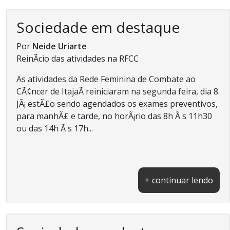
Sociedade em destaque
Por
Neide Uriarte
ReinÃ­cio das atividades na RFCC
As atividades da Rede Feminina de Combate ao
CÃ¢ncer de ItajaÃ­ reiniciaram na segunda feira, dia 8.
JÃ¡ estÃ£o sendo agendados os exames preventivos,
para manhÃ£ e tarde, no horÃ¡rio das 8h Ã s 11h30
ou das 14h Ã s 17h...
+ continuar lendo