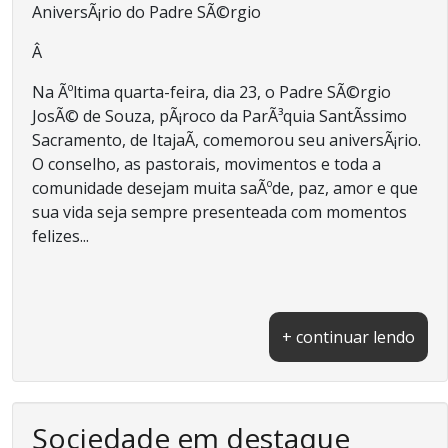
AniversÃ¡rio do Padre SÃ©rgio
Â
Na Ãºltima quarta-feira, dia 23, o Padre SÃ©rgio
JosÃ© de Souza, pÃ¡roco da ParÃ³quia SantÃ­ssimo
Sacramento, de ItajaÃ­, comemorou seu aniversÃ¡rio.
O conselho, as pastorais, movimentos e toda a
comunidade desejam muita saÃºde, paz, amor e que
sua vida seja sempre presenteada com momentos
felizes...
+ continuar lendo
Sociedade em destaque