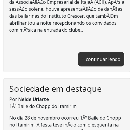
da AssociaÃ§Ã£o Empresarial de ItajaÃ­ (ACII). ApÃ³s a
sessÃ£o solene, houve apresentaÃ§Ã£o de danÃ§as
das bailarinas do Instituto Crescer, que tambÃ©m
abrilhantou a noite recepcionando os convidados
com mÃºsica na entrada do clube...
+ continuar lendo
Sociedade em destaque
Por
Neide Uriarte
1Âº Baile do Chopp do Itamirim
No dia 28 de novembro ocorreu 1Âº Baile do Chopp
no Itamirim. A festa teve inÃ­cio com o esquenta na