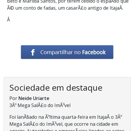
Beto e Marilda Santos, por terem cedido o espaÃ§o que
Ã© um conto de fadas, um casarÃ£o antigo de ItajaÃ­.
Â
Sociedade em destaque
Por
Neide Uriarte
3Âº Mega SalÃ£o do ImÃ³vel
Foi lanÃ§ado na Ãºltima quarta-feira em ItajaÃ­ o 3Âº
Mega SalÃ£o do ImÃ³vel, que ocorre na cidade em
agosto. Autoridades e empresÃ¡rios ligados ao setor