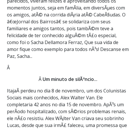
parecidos, viveram felizes e aproveitando todos os
momentos juntos, seja em famÃ­lia, em diversÃµes com
os amigos, atÃ© na corrida diÃ¡ria atÃ© CabeÃ§udas. O
â€œJornal dos Bairrosâ€ se solidariza com seus
familiares e amigos tantos, pois tambÃ©m teve a
felicidade de ter conhecido alguÃ©m tÃ£o especial,
como foi o Sacha Dellamora Ferraz, Que sua vida de
amor fique como exemplo para todos nÃ³s! Descanse em
Paz, Sacha...
Â
Â
Um minuto de silÃªncio...
ItajaÃ­ perdeu no dia 8 de novembro, um dos Colunistas
Sociais mais conhecidos, Alex Walter Van. Ele
completaria 42 anos no dia 15 de novembro. ApÃ³s um
perÃ­odo hospitalizado, com sÃ©rios problemas renais,
ele nÃ£o resistiu. Alex WÃ¡lter Van criava seu sobrinho
Lucas, desde que sua irmÃ£ faleceu, uma promessa que