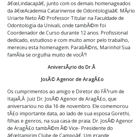
â€œLindacapâ€, junto com os demais homenageados
da â€œAcademia Catarinense de Odontologiaâ€. MÃ¡rio
Uriarte Neto Ã© Professor Titular na Faculdade de
Odontologia da Univali, onde tambÃ©m foi
Coordenador de Curso durante 12 anos. Profissional
dedicado, estudioso e com muito amor pelo trabalho,
mereceu esta homenagem. ParabÃ©ns, Marinho! Sua
famÃ­lia se orgulha muito de vocÃª!
AniversÃ¡rio do Dr.Â
JosÃ© Agenor de AragÃ£o
Os cumprimentos ao amigo e Diretor do FÃ³rum de
ItajaÃ­,Â Juiz Dr. JosÃ© Agenor de AragÃ£o, que
aniversariou no dia 16 de novembro. Ele comemorou
tÃ£o importante data, ao lado de sua esposa Gorethi,
filhas e genros, na sua casa de praia. Dr. JosÃ© Agenor
de AragÃ£o tambÃ©m Ã© Vice- Presidente do
â€œItamirim Clube de Campoâ€. Um grande