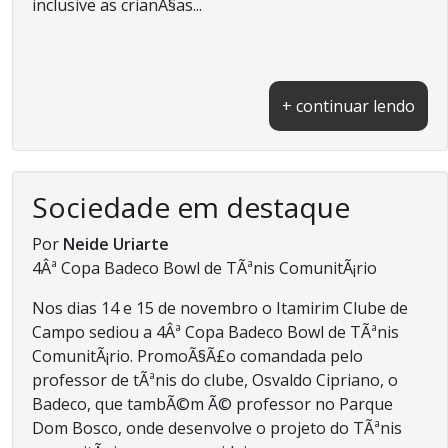
inclusive as crianÃ§as...
+ continuar lendo
Sociedade em destaque
Por
Neide Uriarte
4Âª Copa Badeco Bowl de TÃªnis ComunitÃ¡rio
Nos dias 14 e 15 de novembro o Itamirim Clube de
Campo sediou a 4Âª Copa Badeco Bowl de TÃªnis
ComunitÃ¡rio. PromoÃ§Ã£o comandada pelo
professor de tÃªnis do clube, Osvaldo Cipriano, o
Badeco, que tambÃ©m Ã© professor no Parque
Dom Bosco, onde desenvolve o projeto do TÃªnis