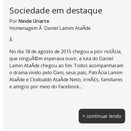
Sociedade em destaque
Por
Neide Uriarte
Homenagem Ã Daniel Lamim AtaÃ­de
Â
No dia 18 de agosto de 2015 chegou a pior notÃ­cia,
que ninguÃ©m esperava ouvir, a luta do Daniel
Lamin AtaÃ­de chegou ao fim. Todos acompanharam
o drama vivido pelo Dani, seus pais, PatrÃ­cia Lamim
AtaÃ­de e Clodoaldo AtaÃ­de Neto, irmÃ£s, familiares
e amigos por meio do Facebook...
+ continuar lendo