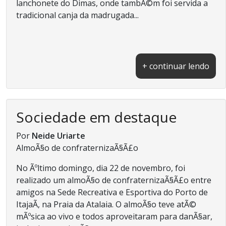
lanchonete do Dimas, onde tambÃ©m foi servida a
tradicional canja da madrugada...
+ continuar lendo
Sociedade em destaque
Por
Neide Uriarte
AlmoÃ§o de confraternizaÃ§Ã£o
No Ãºltimo domingo, dia 22 de novembro, foi
realizado um almoÃ§o de confraternizaÃ§Ã£o entre
amigos na Sede Recreativa e Esportiva do Porto de
ItajaÃ­, na Praia da Atalaia. O almoÃ§o teve atÃ©
mÃºsica ao vivo e todos aproveitaram para danÃ§ar,