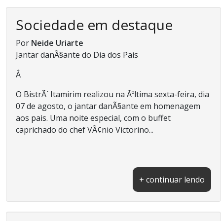
Sociedade em destaque
Por
Neide Uriarte
Jantar danÃ§ante do Dia dos Pais
Â
O BistrÃ´ Itamirim realizou na Ãºltima sexta-feira, dia
07 de agosto, o jantar danÃ§ante em homenagem
aos pais. Uma noite especial, com o buffet
caprichado do chef VÃ¢nio Victorino...
+ continuar lendo