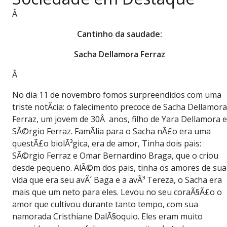
PUBLICAÇÕES LEGAIS
Â
CONTATO
Cantinho da saudade:
Sacha Dellamora Ferraz
Â
No dia 11 de novembro fomos surpreendidos com uma
triste notÃ­cia: o falecimento precoce de Sacha Dellamora
Ferraz, um jovem de 30Â anos, filho de Yara Dellamora e
SÃ©rgio Ferraz. FamÃ­lia para o Sacha nÃ£o era uma
questÃ£o biolÃ³gica, era de amor, Tinha dois pais:
SÃ©rgio Ferraz e Omar Bernardino Braga, que o criou
desde pequeno. AlÃ©m dos pais, tinha os amores de sua
vida que era seu avÃ´ Baga e a avÃ³ Tereza, o Sacha era
mais que um neto para eles. Levou no seu coraÃ§Ã£o o
amor que cultivou durante tanto tempo, com sua
namorada Cristhiane DalÃ§oquio. Eles eram muito