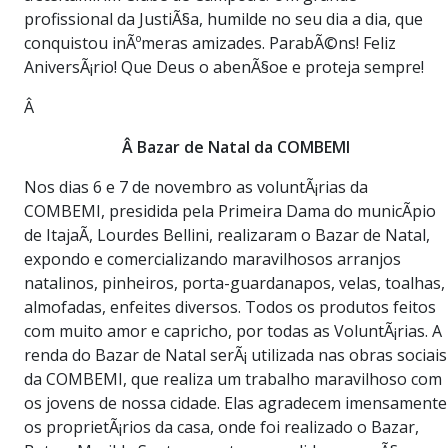
profissional da JustiÃ§a, humilde no seu dia a dia, que
conquistou inÃºmeras amizades. ParabÃ©ns! Feliz
AniversÃ¡rio! Que Deus o abenÃ§oe e proteja sempre!
Â
Â Bazar de Natal da COMBEMI
Nos dias 6 e 7 de novembro as voluntÃ¡rias da
COMBEMI, presidida pela Primeira Dama do municÃ­pio
de ItajaÃ­, Lourdes Bellini, realizaram o Bazar de Natal,
expondo e comercializando maravilhosos arranjos
natalinos, pinheiros, porta-guardanapos, velas, toalhas,
almofadas, enfeites diversos. Todos os produtos feitos
com muito amor e capricho, por todas as VoluntÃ¡rias. A
renda do Bazar de Natal serÃ¡ utilizada nas obras sociais
da COMBEMI, que realiza um trabalho maravilhoso com
os jovens de nossa cidade. Elas agradecem imensamente
os proprietÃ¡rios da casa, onde foi realizado o Bazar,