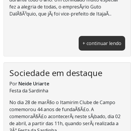
fez a alegria de todas, o empresÃ¡rio Guto
DalÃ§Ã³quio, que jÃ¡ foi vice-prefeito de ItajaÃ­...
+ continuar lendo
Sociedade em destaque
Por
Neide Uriarte
Festa da Sardinha
No dia 28 de marÃ§o o Itamirim Clube de Campo
comemorou 44 anos de fundaÃ§Ã£o. A
comemoraÃ§Ã£o acontecerÃ¡ neste sÃ¡bado, dia 02
de abril, a partir das 11h, quando serÃ¡ realizada a
3Âª Festa da Sardinha...