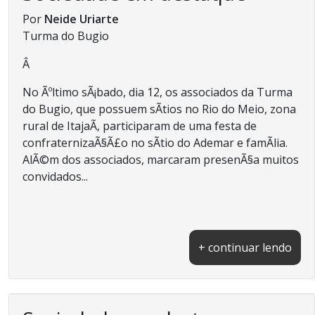
Por
Neide Uriarte
Turma do Bugio
Â
No Ãºltimo sÃ¡bado, dia 12, os associados da Turma
do Bugio, que possuem sÃ­tios no Rio do Meio, zona
rural de ItajaÃ­, participaram de uma festa de
confraternizaÃ§Ã£o no sÃ­tio do Ademar e famÃ­lia.
AlÃ©m dos associados, marcaram presenÃ§a muitos
convidados...
+ continuar lendo