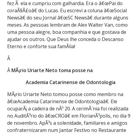
fez Ã ela e cumpriu com galhardia. Era o â€œPai do
coraÃ§Ã£oâ€ do Lucas. Eu escrevi a coluna â€œSocial
Newsâ€ do seu Jornal â€œSC Newsâ€ durante alguns
meses. As pessoas lembram de Alex Walter Van, como
uma pessoa alegre, boa companhia e que gostava de
ajudar os outros. Que Deus lhe conceda o Descanso
Eterno e conforte sua famÃ­lia!
Â
Â
MÃ¡rio Uriarte Neto toma posse na
Academia Catarinense de Odontologia
MÃ¡rio Uriarte Neto tomou posse como membro na
â€œAcademia Catarinense de Odontologiaâ€. Ele
ocuparÃ¡ a cadeira de nÂº 20. A cerimÃ´nia foi realizada
no AuditÃ³rio do â€œCROâ€ em FlorianÃ³polis, no dia 9
de novembro. ApÃ³s a solenidade, familiares e amigos
confraternizaram num Jantar Festivo no Restaurante