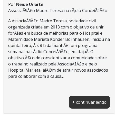
Por
Neide Uriarte
AssociaÃ§Ã£o Madre Teresa na rÃ¡dio ConceiÃ§Ã£o
A AssociaÃ§Ã£o Madre Teresa, sociedade civil
organizada criada em 2013 com o objetivo de unir
forÃ§as em busca de melhorias para o Hospital e
Maternidade Marieta Konder Bornhausen, iniciou na
quinta-feira, Ã s 8 h da manhÃ£, um programa
semanal na rÃ¡dio ConceiÃ§Ã£o, em ItajaÃ­. O
objetivo Ã© o de conscientizar a comunidade sobre
o trabalho realizado pela AssociaÃ§Ã£o e pelo
Hospital Marieta, alÃ©m de atrair novos associados
para colaborar com a causa...
+ continuar lendo