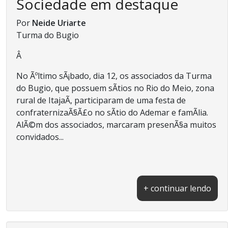
Sociedade em destaque
Por
Neide Uriarte
Turma do Bugio
Â
No Ãºltimo sÃ¡bado, dia 12, os associados da Turma
do Bugio, que possuem sÃ­tios no Rio do Meio, zona
rural de ItajaÃ­, participaram de uma festa de
confraternizaÃ§Ã£o no sÃ­tio do Ademar e famÃ­lia.
AlÃ©m dos associados, marcaram presenÃ§a muitos
convidados...
+ continuar lendo