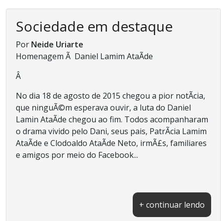
Sociedade em destaque
Por
Neide Uriarte
Homenagem Ã Daniel Lamim AtaÃ­de
Â
No dia 18 de agosto de 2015 chegou a pior notÃ­cia,
que ninguÃ©m esperava ouvir, a luta do Daniel
Lamin AtaÃ­de chegou ao fim. Todos acompanharam
o drama vivido pelo Dani, seus pais, PatrÃ­cia Lamim
AtaÃ­de e Clodoaldo AtaÃ­de Neto, irmÃ£s, familiares
e amigos por meio do Facebook...
+ continuar lendo