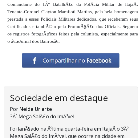
Comandante do 1Âº BatalhÃ£o da PolÃ­cia Militar de ItajaÃ­:
Tenente-Coronel Clayton Marafioti Martins, pela bela homenagem
prestada a esses Policiais Militares dedicados, que receberam seus
Certificados e tambÃ©m pela PromoÃ§Ã£o dos Oficiais. Seguem
os registros fotogrÃ¡ficos feitos pela colunista, especialmente para
o â€œJornal dos Bairrosâ€.
Sociedade em destaque
Por
Neide Uriarte
3Âº Mega SalÃ£o do ImÃ³vel
Foi lanÃ§ado na Ãºltima quarta-feira em ItajaÃ­ o 3Âº
Mega SalÃ£o do ImÃ³vel, que ocorre na cidade em