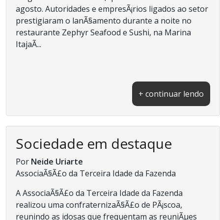
agosto. Autoridades e empresÃ¡rios ligados ao setor
prestigiaram o lanÃ§amento durante a noite no
restaurante Zephyr Seafood e Sushi, na Marina
ItajaÃ­...
+ continuar lendo
Sociedade em destaque
Por
Neide Uriarte
AssociaÃ§Ã£o da Terceira Idade da Fazenda
A AssociaÃ§Ã£o da Terceira Idade da Fazenda
realizou uma confraternizaÃ§Ã£o de PÃ¡scoa,
reunindo as idosas que frequentam as reuniÃµes