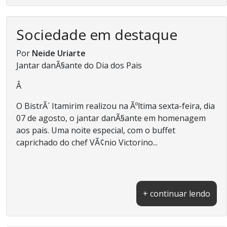
Sociedade em destaque
Por
Neide Uriarte
Jantar danÃ§ante do Dia dos Pais
Â
O BistrÃ´ Itamirim realizou na Ãºltima sexta-feira, dia
07 de agosto, o jantar danÃ§ante em homenagem
aos pais. Uma noite especial, com o buffet
caprichado do chef VÃ¢nio Victorino...
+ continuar lendo