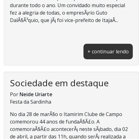
durante todo o ano. Um convidado muito especial
fez a alegria de todas, o empresÃ¡rio Guto
DalÃ§Ã³quio, que jÃ¡ foi vice-prefeito de ItajaÃ­...
+ continuar lendo
Sociedade em destaque
Por
Neide Uriarte
Festa da Sardinha
No dia 28 de marÃ§o o Itamirim Clube de Campo
comemorou 44 anos de fundaÃ§Ã£o. A
comemoraÃ§Ã£o acontecerÃ¡ neste sÃ¡bado, dia 02
de abril, a partir das 11h, quando serÃ¡ realizada a