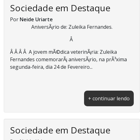
Sociedade em Destaque
Por
Neide Uriarte
AniversÃ¡rio de: Zuleika Fernandes.
Â
Â Â Â Â A jovem mÃ©dica veterinÃ¡ria: Zuleika
Fernandes comemorarÃ¡ aniversÃ¡rio, na prÃ³xima
segunda-feira, dia 24 de Fevereiro...
+ continuar lendo
Sociedade em Destaque