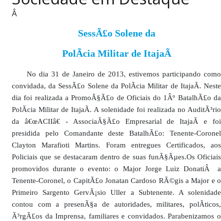
PUBLICAÇÕES LEGAIS
Â
CONTATO
SessÃ£o Solene da
PolÃ­cia Militar de ItajaÃ­
No dia 31 de Janeiro de 2013, estivemos participando como
convidada, da SessÃ£o Solene da PolÃ­cia Militar de ItajaÃ­. Neste
dia foi realizada a PromoÃ§Ã£o de Oficiais do 1Âº BatalhÃ£o da
PolÃ­cia Militar de ItajaÃ­. A solenidade foi realizada no AuditÃ³rio
da â€œACIIâ€ - AssociaÃ§Ã£o Empresarial de ItajaÃ­ e foi
presidida pelo Comandante deste BatalhÃ£o: Tenente-Coronel
Clayton Marafioti Martins. Foram entregues Certificados, aos
Policiais que se destacaram dentro de suas funÃ§Ãµes.Os Oficiais
promovidos durante o evento: o Major Jorge Luiz DonatiÂ a
Tenente-Coronel, o CapitÃ£o Jonatan Cardoso RÃ©gis a Major e o
Primeiro Sargento GervÃ¡sio Uller a Subtenente. A solenidade
contou com a presenÃ§a de autoridades, militares, polÃ­ticos,
Ã³rgÃ£os da Imprensa, familiares e convidados. Parabenizamos o