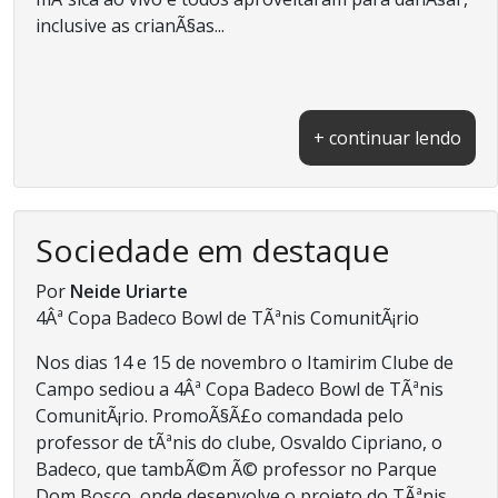
inclusive as crianÃ§as...
+ continuar lendo
Sociedade em destaque
Por
Neide Uriarte
4Âª Copa Badeco Bowl de TÃªnis ComunitÃ¡rio
Nos dias 14 e 15 de novembro o Itamirim Clube de
Campo sediou a 4Âª Copa Badeco Bowl de TÃªnis
ComunitÃ¡rio. PromoÃ§Ã£o comandada pelo
professor de tÃªnis do clube, Osvaldo Cipriano, o
Badeco, que tambÃ©m Ã© professor no Parque
Dom Bosco, onde desenvolve o projeto do TÃªnis