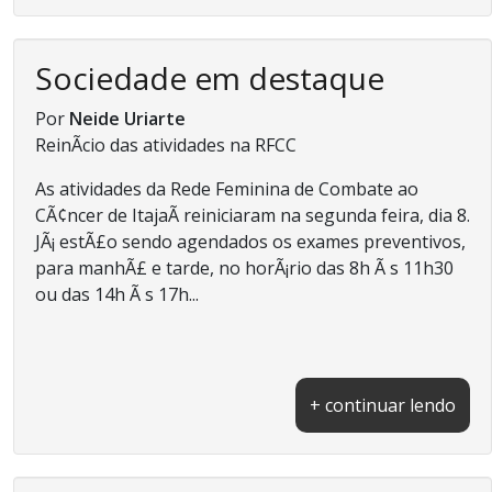
Sociedade em destaque
Por
Neide Uriarte
ReinÃ­cio das atividades na RFCC
As atividades da Rede Feminina de Combate ao
CÃ¢ncer de ItajaÃ­ reiniciaram na segunda feira, dia 8.
JÃ¡ estÃ£o sendo agendados os exames preventivos,
para manhÃ£ e tarde, no horÃ¡rio das 8h Ã s 11h30
ou das 14h Ã s 17h...
+ continuar lendo