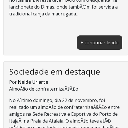
lanchonete do Dimas, onde tambÃ©m foi servida a
tradicional canja da madrugada...
+ continuar lendo
Sociedade em destaque
Por
Neide Uriarte
AlmoÃ§o de confraternizaÃ§Ã£o
No Ãºltimo domingo, dia 22 de novembro, foi
realizado um almoÃ§o de confraternizaÃ§Ã£o entre
amigos na Sede Recreativa e Esportiva do Porto de
ItajaÃ­, na Praia da Atalaia. O almoÃ§o teve atÃ©
mÃºsica ao vivo e todos aproveitaram para danÃ§ar,