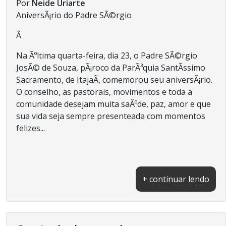
Por
Neide Uriarte
AniversÃ¡rio do Padre SÃ©rgio
Â
Na Ãºltima quarta-feira, dia 23, o Padre SÃ©rgio
JosÃ© de Souza, pÃ¡roco da ParÃ³quia SantÃ­ssimo
Sacramento, de ItajaÃ­, comemorou seu aniversÃ¡rio.
O conselho, as pastorais, movimentos e toda a
comunidade desejam muita saÃºde, paz, amor e que
sua vida seja sempre presenteada com momentos
felizes...
+ continuar lendo