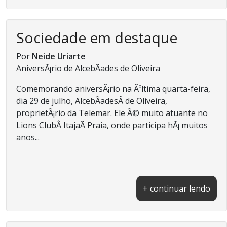
Sociedade em destaque
Por
Neide Uriarte
AniversÃ¡rio de AlcebÃ­ades de Oliveira
Comemorando aniversÃ¡rio na Ãºltima quarta-feira,
dia 29 de julho, AlcebÃ­adesÂ de Oliveira,
proprietÃ¡rio da Telemar. Ele Ã© muito atuante no
Lions ClubÂ ItajaÃ­ Praia, onde participa hÃ¡ muitos
anos...
+ continuar lendo