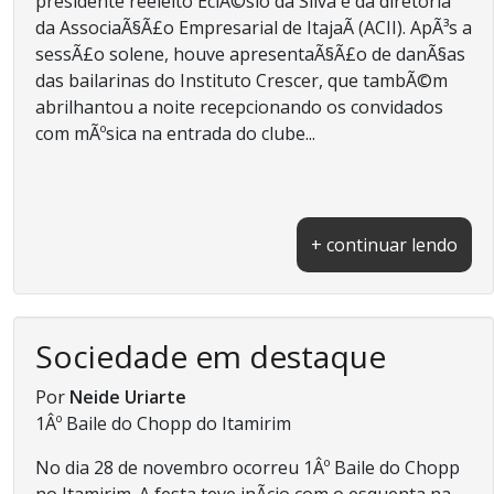
presidente reeleito EclÃ©sio da Silva e da diretoria
da AssociaÃ§Ã£o Empresarial de ItajaÃ­ (ACII). ApÃ³s a
sessÃ£o solene, houve apresentaÃ§Ã£o de danÃ§as
das bailarinas do Instituto Crescer, que tambÃ©m
abrilhantou a noite recepcionando os convidados
com mÃºsica na entrada do clube...
+ continuar lendo
Sociedade em destaque
Por
Neide Uriarte
1Âº Baile do Chopp do Itamirim
No dia 28 de novembro ocorreu 1Âº Baile do Chopp
no Itamirim. A festa teve inÃ­cio com o esquenta na