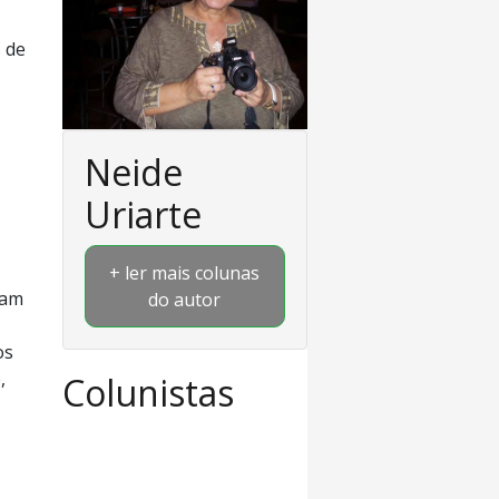
 de
Neide
Uriarte
+ ler mais colunas
ram
do autor
os
,
Colunistas