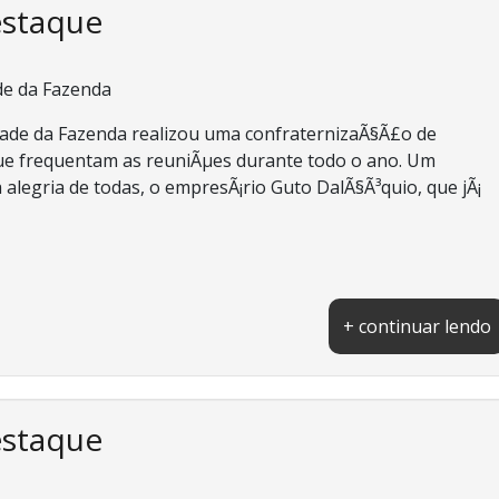
estaque
de da Fazenda
dade da Fazenda realizou uma confraternizaÃ§Ã£o de
que frequentam as reuniÃµes durante todo o ano. Um
 alegria de todas, o empresÃ¡rio Guto DalÃ§Ã³quio, que jÃ¡
+ continuar lendo
estaque