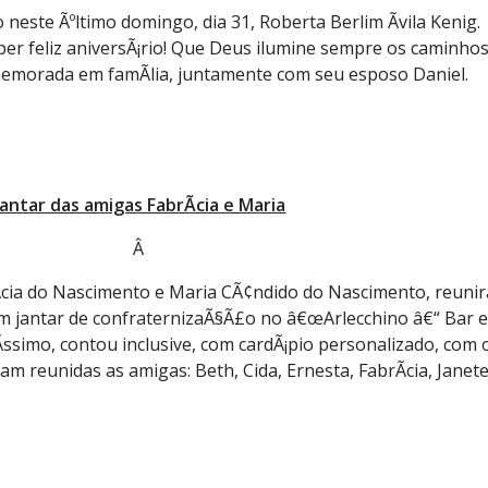
este Ãºltimo domingo, dia 31, Roberta Berlim Ãvila Kenig.
r feliz aniversÃ¡rio! Que Deus ilumine sempre os caminhos
omemorada em famÃ­lia, juntamente com seu esposo Daniel.
Jantar das amigas FabrÃ­cia e Maria
Â
­cia do Nascimento e Maria CÃ¢ndido do Nascimento, reuni
 jantar de confraternizaÃ§Ã£o no â€œArlecchino â€“ Bar e
Ã­ssimo, contou inclusive, com cardÃ¡pio personalizado, com 
am reunidas as amigas: Beth, Cida, Ernesta, FabrÃ­cia, Janete