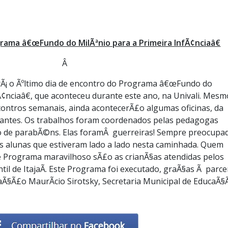
ama â€œFundo do MilÃªnio para a Primeira InfÃ¢nciaâ€
Â
rÃ¡ o Ãºltimo dia de encontro do Programa â€œFundo do
Ã¢nciaâ€, que aconteceu durante este ano, na Univali. Mesm
ntros semanais, ainda acontecerÃ£o algumas oficinas, da
ipantes. Os trabalhos foram coordenados pelas pedagogas
£o de parabÃ©ns. Elas foramÂ guerreiras! Sempre preocupa
s alunas que estiveram lado a lado nesta caminhada. Quem
 Programa maravilhoso sÃ£o as crianÃ§as atendidas pelos
il de ItajaÃ­. Este Programa foi executado, graÃ§as Ã parce
Ã§Ã£o MaurÃ­cio Sirotsky, Secretaria Municipal de EducaÃ