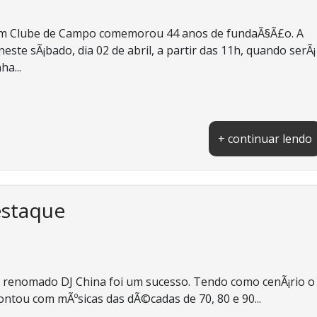
rim Clube de Campo comemorou 44 anos de fundaÃ§Ã£o. A
te sÃ¡bado, dia 02 de abril, a partir das 11h, quando serÃ¡
ha...
+ continuar lendo
estaque
lo renomado DJ China foi um sucesso. Tendo como cenÃ¡rio o
ntou com mÃºsicas das dÃ©cadas de 70, 80 e 90...