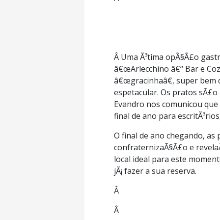
Â Uma Ã³tima opÃ§Ã£o gastro
â€œArlecchino â€“ Bar e Coz
â€œgracinhaâ€, super bem 
espetacular. Os pratos sÃ£o
Evandro nos comunicou que j
final de ano para escritÃ³rio
O final de ano chegando, a
confraternizaÃ§Ã£o e revela
local ideal para este momen
jÃ¡ fazer a sua reserva.
Â
Â