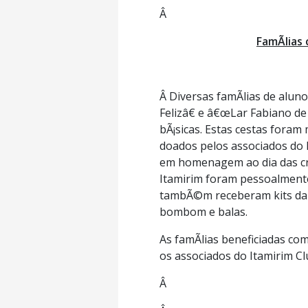
Â
FamÃ­lias
Â Diversas famÃ­lias de alu
Felizâ€ e â€œLar Fabiano de
bÃ¡sicas. Estas cestas fora
doados pelos associados do I
em homenagem ao dia das cr
Itamirim foram pessoalmente
tambÃ©m receberam kits da fes
bombom e balas.
As famÃ­lias beneficiadas co
os associados do Itamirim C
Â