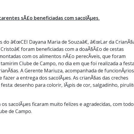
 carentes sÃ£o beneficiadas com sacolÃµes.
nos do â€œCEI Dayana Maria de Souzaâ€, â€œLar da CrianÃ§
 Cristoâ€ foram beneficiadas com a doaÃ§Ã£o de cestas
m montadas com os alimentos nÃ£o perecÃ­veis, que foram
tamirim Clube de Campo, no dia em que foi realizada a fest
ianÃ§as. A Gerente Mariuza, acompanhada de funcionÃ¡rios
 fazer a entrega dos sacolÃµes. As crianÃ§as das creches
ta: desenho para colorir, lÃ¡pis de cor, salgadinho, pirulit
m os sacolÃµes ficaram muito felizes e agradecidas, com todo
lube de Campo.