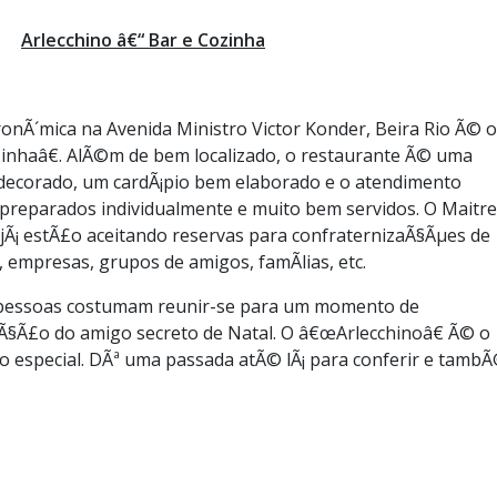
Arlecchino â€“ Bar e Cozinha
nÃ´mica na Avenida Ministro Victor Konder, Beira Rio Ã© o
inhaâ€. AlÃ©m de bem localizado, o restaurante Ã© uma
decorado, um cardÃ¡pio bem elaborado e o atendimento
 preparados individualmente e muito bem servidos. O Maitre
Ã¡ estÃ£o aceitando reservas para confraternizaÃ§Ãµes de
s, empresas, grupos de amigos, famÃ­lias, etc.
s pessoas costumam reunir-se para um momento de
Ã§Ã£o do amigo secreto de Natal. O â€œArlecchinoâ€ Ã© o
to especial. DÃª uma passada atÃ© lÃ¡ para conferir e tam