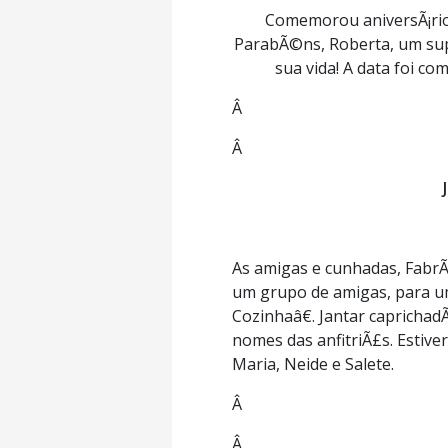
Comemorou aniversÃ¡rio n
ParabÃ©ns, Roberta, um supe
sua vida! A data foi c
Â
Â
As amigas e cunhadas, FabrÃ
um grupo de amigas, para um
Cozinhaâ€. Jantar caprichad
nomes das anfitriÃ£s. Estiver
Maria, Neide e Salete.
Â
Â