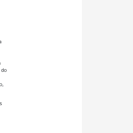
a
a
 do
o,
s