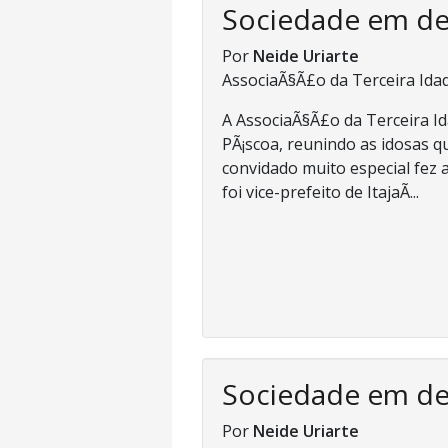
Sociedade em d
Por
Neide Uriarte
AssociaÃ§Ã£o da Terceira Ida
A AssociaÃ§Ã£o da Terceira I
PÃ¡scoa, reunindo as idosas 
convidado muito especial fez a
foi vice-prefeito de ItajaÃ­...
Sociedade em d
Por
Neide Uriarte