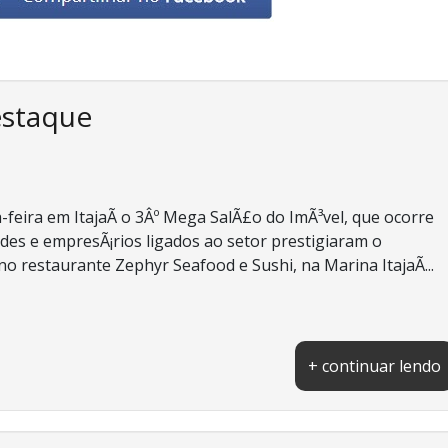
estaque
-feira em ItajaÃ­ o 3Âº Mega SalÃ£o do ImÃ³vel, que ocorre
des e empresÃ¡rios ligados ao setor prestigiaram o
o restaurante Zephyr Seafood e Sushi, na Marina ItajaÃ­...
+ continuar lendo