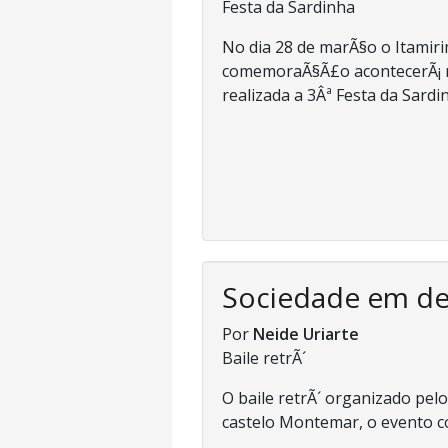
Festa da Sardinha
No dia 28 de marÃ§o o Itami
comemoraÃ§Ã£o acontecerÃ¡ nes
realizada a 3Âª Festa da Sardin
Sociedade em d
Por
Neide Uriarte
Baile retrÃ´
O baile retrÃ´ organizado pe
castelo Montemar, o evento co