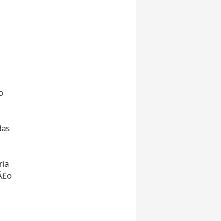
o
das
ria
§Ã£o