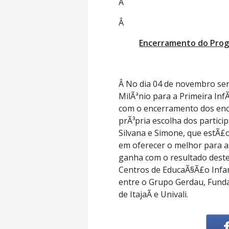
Â
Â
Encerramento do Progr
Â No dia 04 de novembro se
MilÃªnio para a Primeira Inf
com o encerramento dos enco
prÃ³pria escolha dos partic
Silvana e Simone, que estÃ
em oferecer o melhor para a
ganha com o resultado deste
Centros de EducaÃ§Ã£o Infant
entre o Grupo Gerdau, Funda
de ItajaÃ­ e Univali.