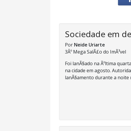
Sociedade em d
Por
Neide Uriarte
3Âº Mega SalÃ£o do ImÃ³vel
Foi lanÃ§ado na Ãºltima quarta
na cidade em agosto. Autorida
lanÃ§amento durante a noite n