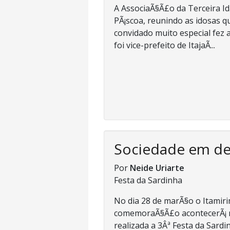
A AssociaÃ§Ã£o da Terceira I
PÃ¡scoa, reunindo as idosas 
convidado muito especial fez a
foi vice-prefeito de ItajaÃ­...
Sociedade em d
Por
Neide Uriarte
Festa da Sardinha
No dia 28 de marÃ§o o Itami
comemoraÃ§Ã£o acontecerÃ¡ nes
realizada a 3Âª Festa da Sardin