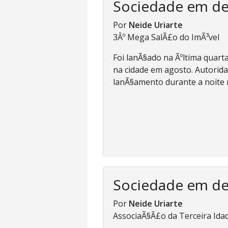
Sociedade em d
Por
Neide Uriarte
3Âº Mega SalÃ£o do ImÃ³vel
Foi lanÃ§ado na Ãºltima quarta
na cidade em agosto. Autorida
lanÃ§amento durante a noite n
Sociedade em d
Por
Neide Uriarte
AssociaÃ§Ã£o da Terceira Ida