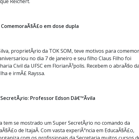
que Reichert.
ComemoraÃ§Ã£o em dose dupla
 Silva, proprietÃ¡rio da TOK SOM, teve motivos para comemo
niversariou no dia 7 de janeiro e seu filho Claus Filho foi
aria Civil da UFSC em FlorianÃ³polis. Recebem o abraÃ§o d
lha e irmÃ£ Rayssa.
SecretÃ¡rio: Professor Edson Dâ€™Ãvila
la tem se mostrado um Super SecretÃ¡rio no comando da
caÃ§Ã£o de ItajaÃ­. Com vasta experiÃªncia em EducaÃ§Ã£o,
rganiza com os profissionais da Secretaria muitos cursos d