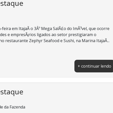
estaque
-feira em ItajaÃ­ o 3Âº Mega SalÃ£o do ImÃ³vel, que ocorre
des e empresÃ¡rios ligados ao setor prestigiaram o
o restaurante Zephyr Seafood e Sushi, na Marina ItajaÃ­...
+ continuar lendo
estaque
de da Fazenda