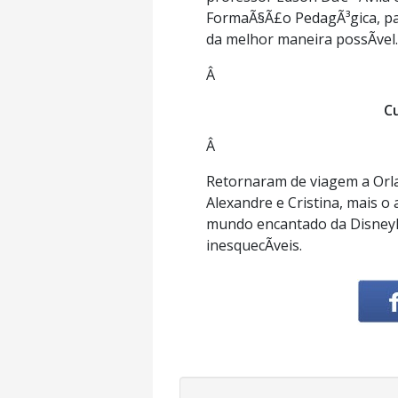
FormaÃ§Ã£o PedagÃ³gica, par
da melhor maneira possÃ­vel.
Â
C
Â
Retornaram de viagem a Orland
Alexandre e Cristina, mais o 
mundo encantado da DisneylÃ
inesquecÃ­veis.