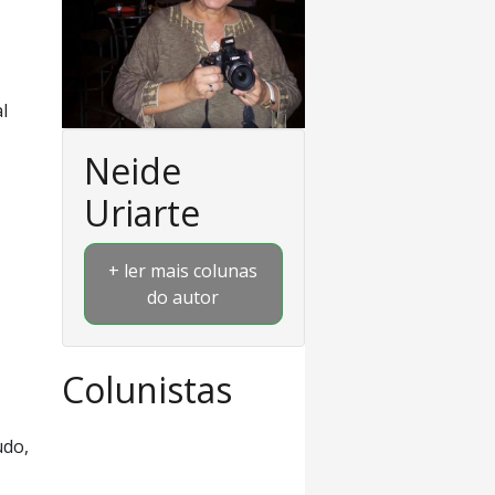
l
Neide
Uriarte
+ ler mais colunas
do autor
Colunistas
udo,