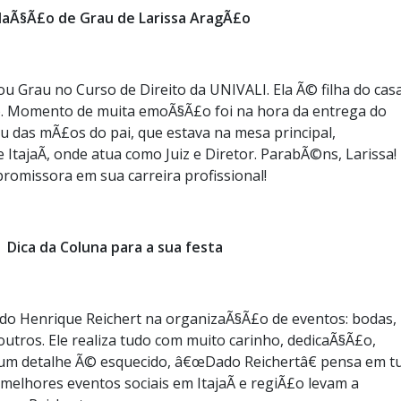
laÃ§Ã£o de Grau de Larissa AragÃ£o
u Grau no Curso de Direito da UNIVALI. Ela Ã© filha do casa
o. Momento de muita emoÃ§Ã£o foi na hora da entrega do
u das mÃ£os do pai, que estava na mesa principal,
tajaÃ­, onde atua como Juiz e Diretor. ParabÃ©ns, Larissa!
 promissora em sua carreira profissional!
Dica da Coluna para a sua festa
do Henrique Reichert na organizaÃ§Ã£o de eventos: bodas,
outros. Ele realiza tudo com muito carinho, dedicaÃ§Ã£o,
um detalhe Ã© esquecido, â€œDado Reichertâ€ pensa em t
 melhores eventos sociais em ItajaÃ­ e regiÃ£o levam a