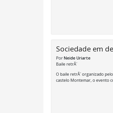
Sociedade em d
Por
Neide Uriarte
Baile retrÃ´
O baile retrÃ´ organizado pe
castelo Montemar, o evento co