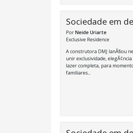
Sociedade em d
Por
Neide Uriarte
Exclusive Residence
A construtora DMJ lanÃ§ou nes
unir exclusividade, elegÃ¢nci
lazer completa, para momento
familiares...
Sociedade em d