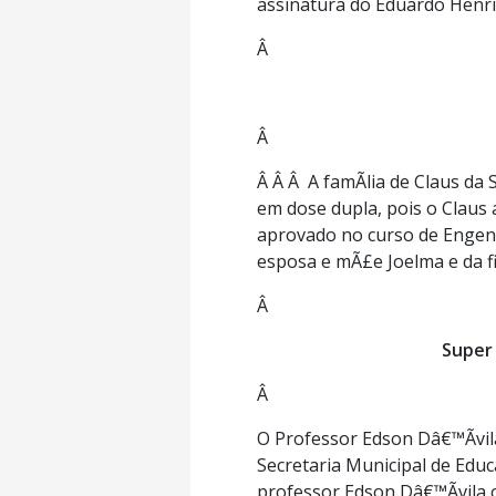
assinatura do Eduardo Henri
Â
Â
Â Â Â A famÃ­lia de Claus da
em dose dupla, pois o Claus a
aprovado no curso de Engenh
esposa e mÃ£e Joelma e da fi
Â
Super 
Â
O Professor Edson Dâ€™Ãvi
Secretaria Municipal de Edu
professor Edson Dâ€™Ãvila o