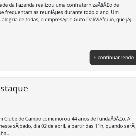
dade da Fazenda realizou uma confraternizaÃ§Ã£o de
que frequentam as reuniÃµes durante todo o ano. Um
 alegria de todas, o empresÃ¡rio Guto DalÃ§Ã³quio, que jÃ¡
+ continuar lendo
estaque
rim Clube de Campo comemorou 44 anos de fundaÃ§Ã£o. A
te sÃ¡bado, dia 02 de abril, a partir das 11h, quando serÃ¡
ha...