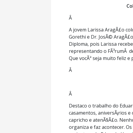
Co
Â
A jovem Larissa AragÃ£o colo
Gorethi e Dr. JosÃ© AragÃ£
Diploma, pois Larissa recebe
representando o FÃ³rumÂ de I
Que vocÃª seja muito feliz e
Â
Â
Destaco o trabalho do Eduar
casamentos, aniversÃ¡rios e 
capricho e atenÃ§Ã£o. Nenh
organiza e faz acontecer. Os