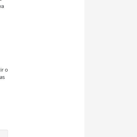
va
ir o
ias