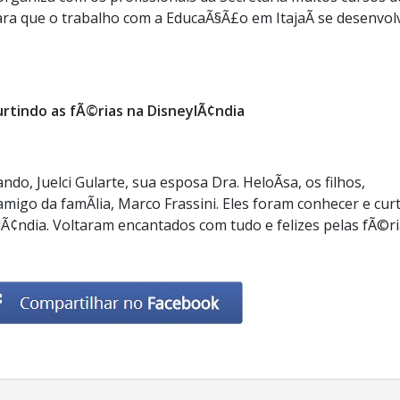
a que o trabalho com a EducaÃ§Ã£o em ItajaÃ­ se desenvol
urtindo as fÃ©rias na DisneylÃ¢ndia
o, Juelci Gularte, sua esposa Dra. HeloÃ­sa, os filhos,
amigo da famÃ­lia, Marco Frassini. Eles foram conhecer e curt
¢ndia. Voltaram encantados com tudo e felizes pelas fÃ©r