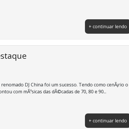
+ continuar lendo
estaque
lo renomado DJ China foi um sucesso. Tendo como cenÃ¡rio o
ntou com mÃºsicas das dÃ©cadas de 70, 80 e 90...
+ continuar lendo