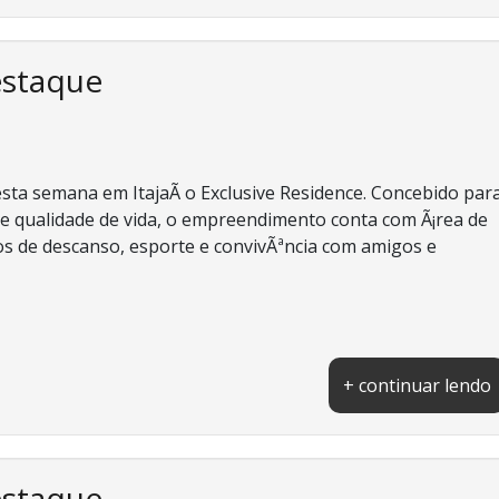
estaque
ta semana em ItajaÃ­ o Exclusive Residence. Concebido par
a e qualidade de vida, o empreendimento conta com Ã¡rea de
s de descanso, esporte e convivÃªncia com amigos e
+ continuar lendo
estaque