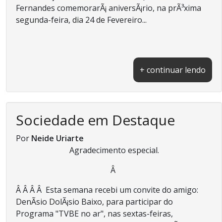
Fernandes comemorarÃ¡ aniversÃ¡rio, na prÃ³xima
segunda-feira, dia 24 de Fevereiro...
+ continuar lendo
Sociedade em Destaque
Por
Neide Uriarte
Agradecimento especial.
Â
Â Â Â Â Esta semana recebi um convite do amigo:
DenÃ­sio DolÃ¡sio Baixo, para participar do
Programa "TVBE no ar", nas sextas-feiras,