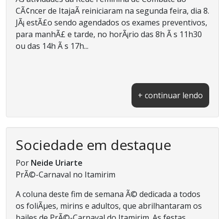
CÃ¢ncer de ItajaÃ­ reiniciaram na segunda feira, dia 8.
JÃ¡ estÃ£o sendo agendados os exames preventivos,
para manhÃ£ e tarde, no horÃ¡rio das 8h Ã s 11h30
ou das 14h Ã s 17h...
+ continuar lendo
Sociedade em destaque
Por
Neide Uriarte
PrÃ©-Carnaval no Itamirim
A coluna deste fim de semana Ã© dedicada a todos
os foliÃµes, mirins e adultos, que abrilhantaram os
bailes de PrÃ©-Carnaval do Itamirim. As festas