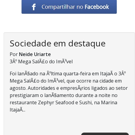
Sociedade em destaque
Por
Neide Uriarte
3Âº Mega SalÃ£o do ImÃ³vel
Foi lanÃ§ado na Ãºltima quarta-feira em ItajaÃ­ o 3Âº
Mega SalÃ£o do ImÃ³vel, que ocorre na cidade em
agosto. Autoridades e empresÃ¡rios ligados ao setor
prestigiaram o lanÃ§amento durante a noite no
restaurante Zephyr Seafood e Sushi, na Marina
ItajaÃ­...