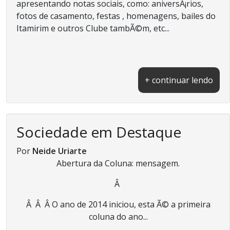
apresentando notas sociais, como: aniversÃ¡rios,
fotos de casamento, festas , homenagens, bailes do
Itamirim e outros Clube tambÃ©m, etc...
+ continuar lendo
Sociedade em Destaque
Por
Neide Uriarte
Abertura da Coluna: mensagem.
Â
Â Â Â O ano de 2014 iniciou, esta Ã© a primeira
coluna do ano...