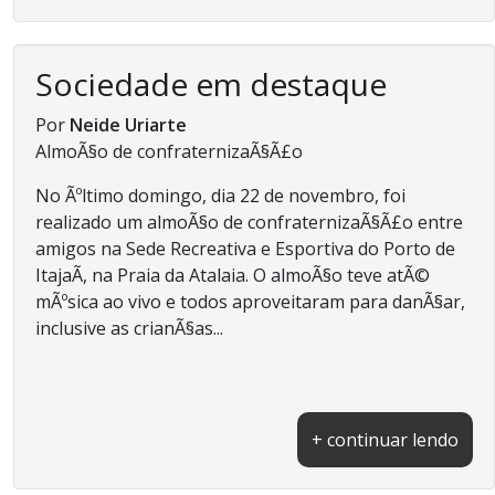
Sociedade em destaque
Por
Neide Uriarte
AlmoÃ§o de confraternizaÃ§Ã£o
No Ãºltimo domingo, dia 22 de novembro, foi
realizado um almoÃ§o de confraternizaÃ§Ã£o entre
amigos na Sede Recreativa e Esportiva do Porto de
ItajaÃ­, na Praia da Atalaia. O almoÃ§o teve atÃ©
mÃºsica ao vivo e todos aproveitaram para danÃ§ar,
inclusive as crianÃ§as...
+ continuar lendo