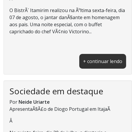
O BistrÃ´ Itamirim realizou na Ãºltima sexta-feira, dia
07 de agosto, o jantar danÃ§ante em homenagem
aos pais. Uma noite especial, com o buffet
caprichado do chef VÃ¢nio Victorino...
+ continuar lendo
Sociedade em destaque
Por
Neide Uriarte
ApresentaÃ§Ã£o de Diogo Portugal em ItajaÃ­
Â