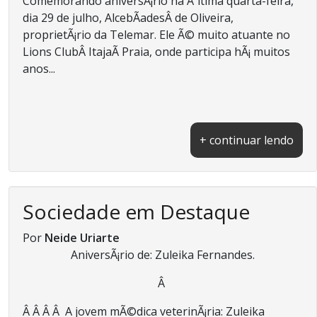
Comemorando aniversÃ¡rio na Ãºltima quarta-feira,
dia 29 de julho, AlcebÃ­adesÂ de Oliveira,
proprietÃ¡rio da Telemar. Ele Ã© muito atuante no
Lions ClubÂ ItajaÃ­ Praia, onde participa hÃ¡ muitos
anos...
+ continuar lendo
Sociedade em Destaque
Por
Neide Uriarte
AniversÃ¡rio de: Zuleika Fernandes.
Â
Â Â Â Â A jovem mÃ©dica veterinÃ¡ria: Zuleika