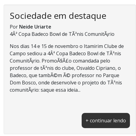
Sociedade em destaque
Por
Neide Uriarte
4Âª Copa Badeco Bowl de TÃªnis ComunitÃ¡rio
Nos dias 14 e 15 de novembro o Itamirim Clube de
Campo sediou a 4Âª Copa Badeco Bowl de TÃªnis
ComunitÃ¡rio. PromoÃ§Ã£o comandada pelo
professor de tÃªnis do clube, Osvaldo Cipriano, o
Badeco, que tambÃ©m Ã© professor no Parque
Dom Bosco, onde desenvolve o projeto do TÃªnis
comunitÃ¡rio: saque essa ideia...
+ continuar lendo