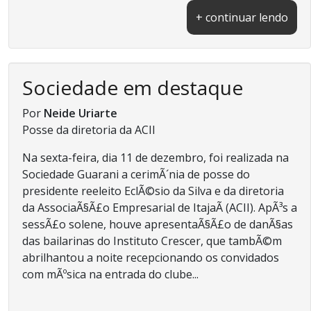
+ continuar lendo
Sociedade em destaque
Por
Neide Uriarte
Posse da diretoria da ACII
Na sexta-feira, dia 11 de dezembro, foi realizada na
Sociedade Guarani a cerimÃ´nia de posse do
presidente reeleito EclÃ©sio da Silva e da diretoria
da AssociaÃ§Ã£o Empresarial de ItajaÃ­ (ACII). ApÃ³s a
sessÃ£o solene, houve apresentaÃ§Ã£o de danÃ§as
das bailarinas do Instituto Crescer, que tambÃ©m
abrilhantou a noite recepcionando os convidados
com mÃºsica na entrada do clube...