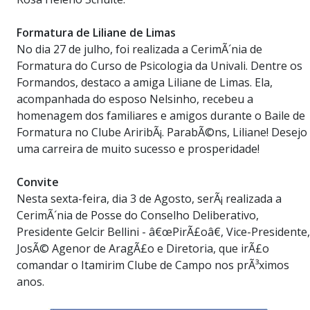
Formatura de Liliane de Limas
No dia 27 de julho, foi realizada a CerimÃ´nia de
Formatura do Curso de Psicologia da Univali. Dentre os
Formandos, destaco a amiga Liliane de Limas. Ela,
acompanhada do esposo Nelsinho, recebeu a
homenagem dos familiares e amigos durante o Baile de
Formatura no Clube AriribÃ¡. ParabÃ©ns, Liliane! Desejo
uma carreira de muito sucesso e prosperidade!
Convite
Nesta sexta-feira, dia 3 de Agosto, serÃ¡ realizada a
CerimÃ´nia de Posse do Conselho Deliberativo,
Presidente Gelcir Bellini - â€œPirÃ£oâ€, Vice-Presidente,
JosÃ© Agenor de AragÃ£o e Diretoria, que irÃ£o
comandar o Itamirim Clube de Campo nos prÃ³ximos
anos.