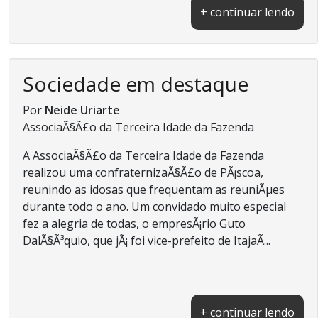
+ continuar lendo
Sociedade em destaque
Por
Neide Uriarte
AssociaÃ§Ã£o da Terceira Idade da Fazenda
A AssociaÃ§Ã£o da Terceira Idade da Fazenda
realizou uma confraternizaÃ§Ã£o de PÃ¡scoa,
reunindo as idosas que frequentam as reuniÃµes
durante todo o ano. Um convidado muito especial
fez a alegria de todas, o empresÃ¡rio Guto
DalÃ§Ã³quio, que jÃ¡ foi vice-prefeito de ItajaÃ­...
+ continuar lendo