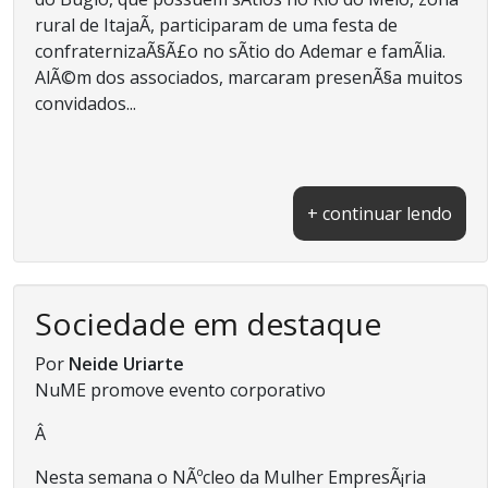
rural de ItajaÃ­, participaram de uma festa de
confraternizaÃ§Ã£o no sÃ­tio do Ademar e famÃ­lia.
AlÃ©m dos associados, marcaram presenÃ§a muitos
convidados...
+ continuar lendo
Sociedade em destaque
Por
Neide Uriarte
NuME promove evento corporativo
Â
Nesta semana o NÃºcleo da Mulher EmpresÃ¡ria