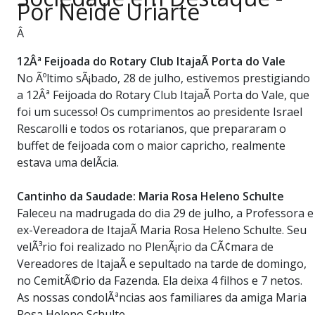
Por Neide Uriarte
PUBLICAÇÕES LEGAIS
CONTATO
Â
12Âª Feijoada do Rotary Club ItajaÃ­ Porta do Vale
No Ãºltimo sÃ¡bado, 28 de julho, estivemos prestigiando
a 12Âª Feijoada do Rotary Club ItajaÃ­ Porta do Vale, que
foi um sucesso! Os cumprimentos ao presidente Israel
Rescarolli e todos os rotarianos, que prepararam o
buffet de feijoada com o maior capricho, realmente
estava uma delÃ­cia.
Cantinho da Saudade: Maria Rosa Heleno Schulte
Faleceu na madrugada do dia 29 de julho, a Professora e
ex-Vereadora de ItajaÃ­ Maria Rosa Heleno Schulte. Seu
velÃ³rio foi realizado no PlenÃ¡rio da CÃ¢mara de
Vereadores de ItajaÃ­ e sepultado na tarde de domingo,
no CemitÃ©rio da Fazenda. Ela deixa 4 filhos e 7 netos.
As nossas condolÃªncias aos familiares da amiga Maria
Rosa Heleno Schulte.