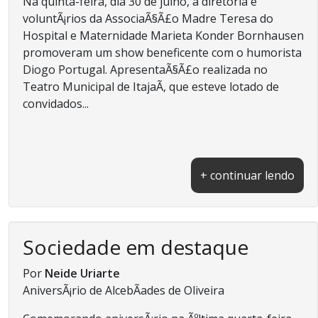
Na quinta-feira, dia 30 de julho, a diretoria e
voluntÃ¡rios da AssociaÃ§Ã£o Madre Teresa do
Hospital e Maternidade Marieta Konder Bornhausen
promoveram um show beneficente com o humorista
Diogo Portugal. ApresentaÃ§Ã£o realizada no
Teatro Municipal de ItajaÃ­, que esteve lotado de
convidados...
+ continuar lendo
Sociedade em destaque
Por
Neide Uriarte
AniversÃ¡rio de AlcebÃ­ades de Oliveira