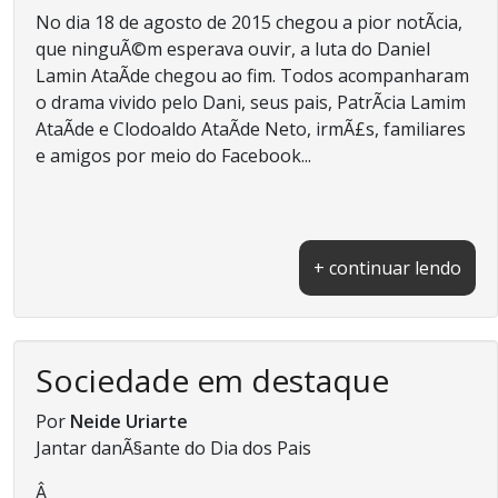
No dia 18 de agosto de 2015 chegou a pior notÃ­cia,
que ninguÃ©m esperava ouvir, a luta do Daniel
Lamin AtaÃ­de chegou ao fim. Todos acompanharam
o drama vivido pelo Dani, seus pais, PatrÃ­cia Lamim
AtaÃ­de e Clodoaldo AtaÃ­de Neto, irmÃ£s, familiares
e amigos por meio do Facebook...
+ continuar lendo
Sociedade em destaque
Por
Neide Uriarte
Jantar danÃ§ante do Dia dos Pais
Â