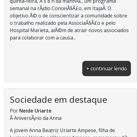
quinta-feira, Ã s 8 h da manhÃ£, um programa
semanal na rÃ¡dio ConceiÃ§Ã£o, em ItajaÃ­. O
objetivo Ã© o de conscientizar a comunidade sobre
o trabalho realizado pela AssociaÃ§Ã£o e pelo
Hospital Marieta, alÃ©m de atrair novos associados
para colaborar com a causa...
+ continuar lendo
Sociedade em destaque
Por
Neide Uriarte
Â AniversÃ¡rio da Anna
A jovem Anna Beatriz Uriarte Ampese, filha de