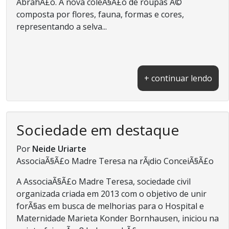
AbrahÃ£o. A nova coleÃ§Ã£o de roupas Ã©
composta por flores, fauna, formas e cores,
representando a selva...
+ continuar lendo
Sociedade em destaque
Por
Neide Uriarte
AssociaÃ§Ã£o Madre Teresa na rÃ¡dio ConceiÃ§Ã£o
A AssociaÃ§Ã£o Madre Teresa, sociedade civil
organizada criada em 2013 com o objetivo de unir
forÃ§as em busca de melhorias para o Hospital e
Maternidade Marieta Konder Bornhausen, iniciou na