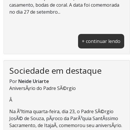
casamento, bodas de coral. A data foi comemorada
no dia 27 de setembro...
+ continuar lendo
Sociedade em destaque
Por
Neide Uriarte
AniversÃ¡rio do Padre SÃ©rgio
Â
Na Ãºltima quarta-feira, dia 23, o Padre SÃ©rgio
JosÃ© de Souza, pÃ¡roco da ParÃ³quia SantÃ­ssimo
Sacramento, de ItajaÃ­, comemorou seu aniversÃ¡rio.