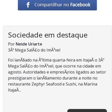
Sociedade em destaque
Por
Neide Uriarte
3Âº Mega SalÃ£o do ImÃ³vel
Foi lanÃ§ado na Ãºltima quarta-feira em ItajaÃ­ o 3Âº
Mega SalÃ£o do ImÃ³vel, que ocorre na cidade em
agosto. Autoridades e empresÃ¡rios ligados ao setor
prestigiaram o lanÃ§amento durante a noite no
restaurante Zephyr Seafood e Sushi, na Marina
ItajaÃ­...