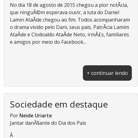
No dia 18 de agosto de 2015 chegou a pior notÃ­cia,
que ninguÃ©m esperava ouvir, a luta do Daniel
Lamin AtaÃ­de chegou ao fim. Todos acompanharam
o drama vivido pelo Dani, seus pais, PatrÃ­cia Lamim
AtaÃ­de e Clodoaldo AtaÃ­de Neto, irmÃ£s, familiares
e amigos por meio do Facebook...
+ continuar lendo
Sociedade em destaque
Por
Neide Uriarte
Jantar danÃ§ante do Dia dos Pais
Â