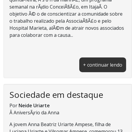
semanal na rÃ¡dio ConceiÃ§Ã£o, em ItajaÃ­. O
objetivo Ã© o de conscientizar a comunidade sobre
o trabalho realizado pela AssociaÃ§Ã£o e pelo
Hospital Marieta, alÃ©m de atrair novos associados
para colaborar com a causa...
+ continuar lendo
Sociedade em destaque
Por
Neide Uriarte
Â AniversÃ¡rio da Anna
A jovem Anna Beatriz Uriarte Ampese, filha de
Luciana Uriarte e Vilsomar Ampese, comemorou 13