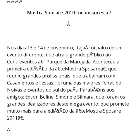
Â Â Â Â
Mostra Sposare 2010 foi um sucesso!
Â
Nos dias 13 e 14 de novembro, ItajaÃ­ foi palco de um
evento diferente, que atraiu grande pÃºblico ao
Centreventos â€“ Parque da Marejada. Aconteceu a
primeira ediÃ§Ã£o da â€œMostra Sposareâ€, que
reuniu grandes profissionais, que trabalham com
Casamentos e Festas. Foi uma das maiores Feiras de
Noivas e Eventos do sul do paÃ­s. ParabÃ©ns aos
amigos: Edson Beline, Simone e Silmara, que foram os
grandes idealizadores deste mega evento, que promete
muito mais para a ediÃ§Ã£o da â€œMostra Sposare
2011â€.
Â