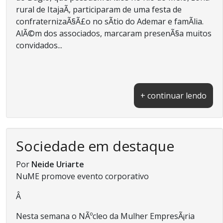
rural de ItajaÃ­, participaram de uma festa de
confraternizaÃ§Ã£o no sÃ­tio do Ademar e famÃ­lia.
AlÃ©m dos associados, marcaram presenÃ§a muitos
convidados...
+ continuar lendo
Sociedade em destaque
Por
Neide Uriarte
NuME promove evento corporativo
Â
Nesta semana o NÃºcleo da Mulher EmpresÃ¡ria