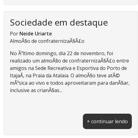
Sociedade em destaque
Por
Neide Uriarte
AlmoÃ§o de confraternizaÃ§Ã£o
No Ãºltimo domingo, dia 22 de novembro, foi
realizado um almoÃ§o de confraternizaÃ§Ã£o entre
amigos na Sede Recreativa e Esportiva do Porto de
ItajaÃ­, na Praia da Atalaia. O almoÃ§o teve atÃ©
mÃºsica ao vivo e todos aproveitaram para danÃ§ar,
inclusive as crianÃ§as...
+ continuar lendo