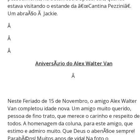
estava visitando o estande da â€œCantina Pezziniâ€.
Um abraÃ§o Ã Jackie.
Â
Â
Â
AniversÃ¡rio do Alex Walter Van
Â
Neste Feriado de 15 de Novembro, o amigo Alex Walter
Van completou idade nova. Um amigo muito querido,
pessoa de fino trato, que merece o carinho e respeito de
todos. A homenagem da coluna, para este amigo, que
estimo e admiro muito. Que Deus o abenÃ§oe sempre!
ParabÃ©ns! Muitos anos de vida! Na foto o