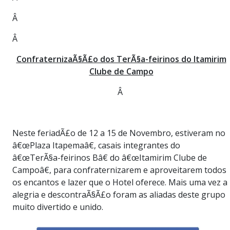
Â
Â
ConfraternizaÃ§Ã£o dos TerÃ§a-feirinos do Itamirim
Clube de Campo
Â
Neste feriadÃ£o de 12 a 15 de Novembro, estiveram no
â€œPlaza Itapemaâ€, casais integrantes do
â€œTerÃ§a-feirinos Bâ€ do â€œItamirim Clube de
Campoâ€, para confraternizarem e aproveitarem todos
os encantos e lazer que o Hotel oferece. Mais uma vez a
alegria e descontraÃ§Ã£o foram as aliadas deste grupo
muito divertido e unido.