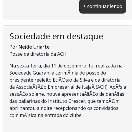
+ continuar lendo
Sociedade em destaque
Por
Neide Uriarte
Posse da diretoria da ACII
Na sexta-feira, dia 11 de dezembro, foi realizada na
Sociedade Guarani a cerimÃ´nia de posse do
presidente reeleito EclÃ©sio da Silva e da diretoria
da AssociaÃ§Ã£o Empresarial de ItajaÃ­ (ACII). ApÃ³s a
sessÃ£o solene, houve apresentaÃ§Ã£o de danÃ§as
das bailarinas do Instituto Crescer, que tambÃ©m
abrilhantou a noite recepcionando os convidados
com mÃºsica na entrada do clube...