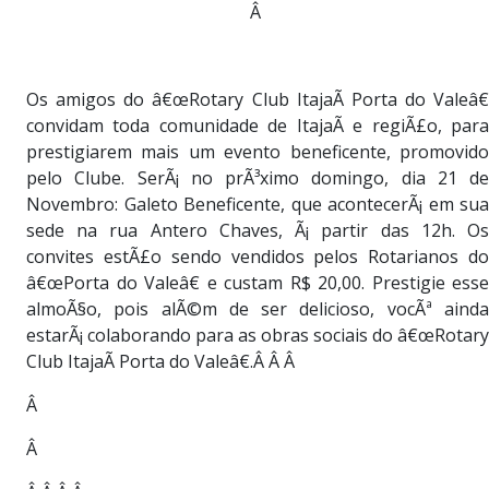
Â
Os amigos do â€œRotary Club ItajaÃ­ Porta do Valeâ€
convidam toda comunidade de ItajaÃ­ e regiÃ£o, para
prestigiarem mais um evento beneficente, promovido
pelo Clube. SerÃ¡ no prÃ³ximo domingo, dia 21 de
Novembro: Galeto Beneficente, que acontecerÃ¡ em sua
sede na rua Antero Chaves, Ã¡ partir das 12h. Os
convites estÃ£o sendo vendidos pelos Rotarianos do
â€œPorta do Valeâ€ e custam R$ 20,00. Prestigie esse
almoÃ§o, pois alÃ©m de ser delicioso, vocÃª ainda
estarÃ¡ colaborando para as obras sociais do â€œRotary
Club ItajaÃ­ Porta do Valeâ€.Â Â Â
Â
Â