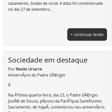
casamento, bodas de coral. A data foi comemorada
no dia 27 de setembro...
+ continuar lendo
Sociedade em destaque
Por
Neide Uriarte
AniversÃ¡rio do Padre SÃ©rgio
Â
Na Ãºltima quarta-feira, dia 23, o Padre SÃ©rgio
JosÃ© de Souza, pÃ¡roco da ParÃ³quia SantÃ­ssimo
Sacramento, de ItajaÃ­, comemorou seu aniversÃ¡rio.