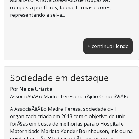
composta por flores, fauna, formas e cores,
representando a selva...
+ continuar lendo
Sociedade em destaque
Por
Neide Uriarte
AssociaÃ§Ã£o Madre Teresa na rÃ¡dio ConceiÃ§Ã£o
A AssociaÃ§Ã£o Madre Teresa, sociedade civil
organizada criada em 2013 com o objetivo de unir
forÃ§as em busca de melhorias para o Hospital e
Maternidade Marieta Konder Bornhausen, iniciou na
quinta-feira, Ã s 8 h da manhÃ£, um programa