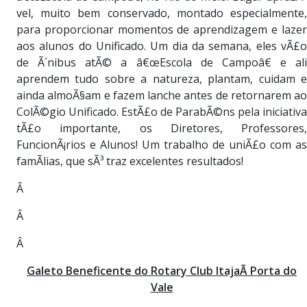
vel, muito bem conservado, montado especialmente,
para proporcionar momentos de aprendizagem e lazer
aos alunos do Unificado. Um dia da semana, eles vÃ£o
de Ã´nibus atÃ© a â€œEscola de Campoâ€ e ali
aprendem tudo sobre a natureza, plantam, cuidam e
ainda almoÃ§am e fazem lanche antes de retornarem ao
ColÃ©gio Unificado. EstÃ£o de ParabÃ©ns pela iniciativa
tÃ£o importante, os Diretores, Professores,
FuncionÃ¡rios e Alunos! Um trabalho de uniÃ£o com as
famÃ­lias, que sÃ³ traz excelentes resultados!
Â
Â
Â
Galeto Beneficente do Rotary Club ItajaÃ­ Porta do
Vale