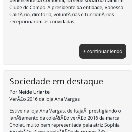
beneficente da Combemi, na sede social do Itamirim
Clube de Campo. A presidente da entidade, Vanessa
CalizÃ¡rio, diretoria, voluntÃ¡rias e funcionÃ¡rios
recepcionaram as convidadas...
+ continuar lendo
Sociedade em destaque
Por
Neide Uriarte
VerÃ£o 2016 da loja Ana Vargas
Estive na loja Ana Vargas, de ItajaÃ­, prestigiando o
lanÃ§amento da coleÃ§Ã£o verÃ£o 2016 da marca
Cholet, muito bem representada pela atriz Sophia
AbrahÃ£o. A nova coleÃ§Ã£o de roupas Ã©