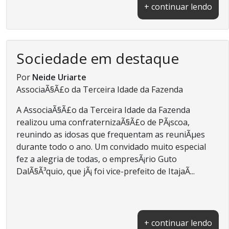
+ continuar lendo
Sociedade em destaque
Por
Neide Uriarte
AssociaÃ§Ã£o da Terceira Idade da Fazenda
A AssociaÃ§Ã£o da Terceira Idade da Fazenda
realizou uma confraternizaÃ§Ã£o de PÃ¡scoa,
reunindo as idosas que frequentam as reuniÃµes
durante todo o ano. Um convidado muito especial
fez a alegria de todas, o empresÃ¡rio Guto
DalÃ§Ã³quio, que jÃ¡ foi vice-prefeito de ItajaÃ­...
+ continuar lendo