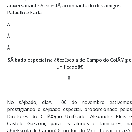
aniversariante Alex estÃ¡ acompanhado dos amigos:
Rafaello e Karla.
Â
Â
Â
SÃ¡bado especial na â€œEscola de Campo do ColÃ©gio
Unificadoâ€
Â
No sÃ¡bado, diaÂ 06 de novembro estivemos
prestigiando o sÃ¡bado especial, proporcionado pelos
Diretores do ColÃ©gio Unificado, Alexandre Kleis e
Castelo Gazzoni, para os alunos e familiares, na
â€œEscola de Campoâ€, no Rio do Meio. Lugar aprazÃ­