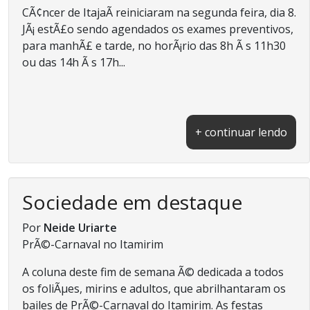
CÃ¢ncer de ItajaÃ­ reiniciaram na segunda feira, dia 8.
JÃ¡ estÃ£o sendo agendados os exames preventivos,
para manhÃ£ e tarde, no horÃ¡rio das 8h Ã s 11h30
ou das 14h Ã s 17h...
+ continuar lendo
Sociedade em destaque
Por
Neide Uriarte
PrÃ©-Carnaval no Itamirim
A coluna deste fim de semana Ã© dedicada a todos
os foliÃµes, mirins e adultos, que abrilhantaram os
bailes de PrÃ©-Carnaval do Itamirim. As festas