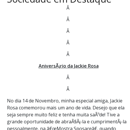
PUBLICAÇÕES LEGAIS
Â
CONTATO
Â
Â
Â
Â
AniversÃ¡rio da Jackie Rosa
Â
Â
No dia 14 de Novembro, minha especial amiga, Jackie
Rosa comemorou mais um ano de vida. Desejo que ela
seja sempre muito feliz e tenha muita saÃºde! Tive a
grande oportunidade de abraÃ§Ã¡-la e cumprimentÃ¡-la
pessoalmente, na â€œMostra Sposareâ€, quando