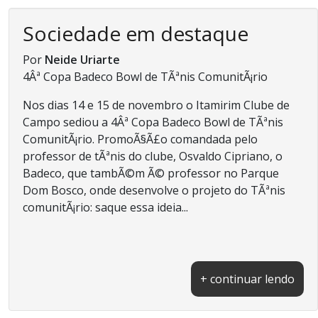
Sociedade em destaque
Por
Neide Uriarte
4Âª Copa Badeco Bowl de TÃªnis ComunitÃ¡rio
Nos dias 14 e 15 de novembro o Itamirim Clube de
Campo sediou a 4Âª Copa Badeco Bowl de TÃªnis
ComunitÃ¡rio. PromoÃ§Ã£o comandada pelo
professor de tÃªnis do clube, Osvaldo Cipriano, o
Badeco, que tambÃ©m Ã© professor no Parque
Dom Bosco, onde desenvolve o projeto do TÃªnis
comunitÃ¡rio: saque essa ideia...
+ continuar lendo