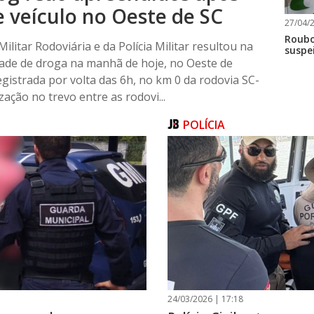
 veículo no Oeste de SC
27/04/2
Roubo
litar Rodoviária e da Polícia Militar resultou na
suspe
de de droga na manhã de hoje, no Oeste de
egistrada por volta das 6h, no km 0 da rodovia SC-
ação no trevo entre as rodovi...
POLÍCIA
24/03/2026 | 17:18