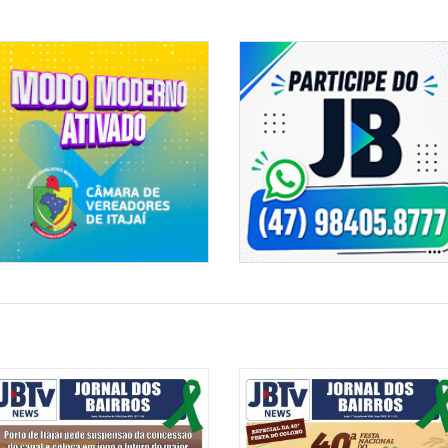
14/12/2025 | 10:49
Veículo clonado com carga m
após fuga cinematográfica e
ão Infantil participam de
o
12/12/2025 | 12:30
Motorista de aplicativo invad
de abuso em Itajaí
12/12/2025 | 10:57
ice-campeã do Microrregional
Polícia desmonta kitnet do tr
drogas em Espinheiros, em Ita
08/12/2025 | 09:04
ROMU apreende mais de 25 k
distribuição no Alto São Bent
deiros Vieira conquista Pan-
tsu
07/12/2025 | 05:44
Flagra da madrugada: políci
Centro de Itajaí