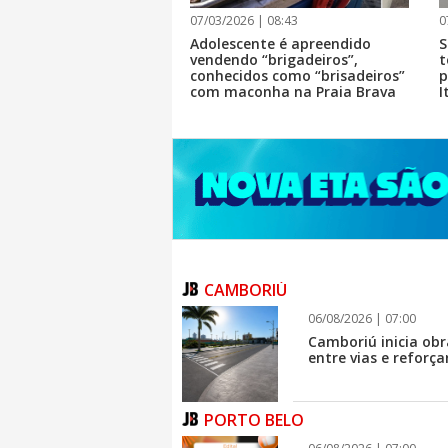
07/03/2026 | 08:43
0
Adolescente é apreendido
S
vendendo “brigadeiros”,
t
conhecidos como “brisadeiros”
p
com maconha na Praia Brava
I
CAMBORIÚ
06/08/2026 | 07:00
Camboriú inicia ob
entre vias e reforç
PORTO BELO