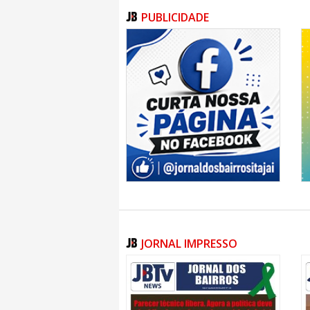
PUBLICIDADE
ITAJAÍ
06/08/2026 | 10:03
Diretoras da Educaç
avaliação de gestã
ITAJAÍ
06/08/2026 | 10:04
Bocha de Itajaí é v
do JASC
ITAJAÍ
06/08/2026 | 10:05
JORNAL IMPRESSO
Aluna da EB José Me
americano de Jiu Ji
ITAJAÍ