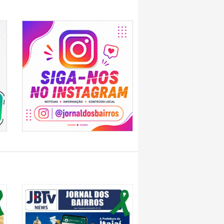
ilionária de drogas é abandonado
m SC
e residência e é preso após tentativa
áfico e apreende quase 22 kg de
jaí
g de drogas e desmonta ponto de
o
a pega homem furtando obra no