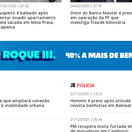
7/03/2026 | 07:42
04/03/2026 | 07:47
uspeito é baleado após
Dono do Banco Master é pres
entar invadir apartamento
em operação da PF que
ela sacada em Meia Praia,
investiga fraude bilionária
tapema
POLÍCIA
22/12/2025 | 13:23
ra que ampliará conexão
Homem é preso após atitude 
ará mobilidade urbana
revolta banhistas em Balneá
21/12/2025 | 05:44
PM recupera moto furtada e
de moradores em Camboriú