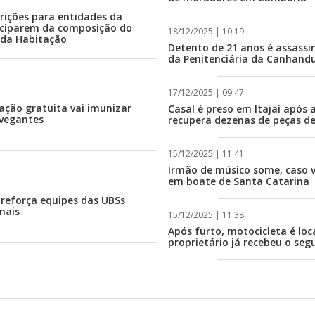
crições para entidades da
ticiparem da composição do
18/12/2025 | 10:19
 da Habitação
Detento de 21 anos é assass
da Penitenciária da Canhandu
17/12/2025 | 09:47
ção gratuita vai imunizar
Casal é preso em Itajaí após a
avegantes
recupera dezenas de peças d
15/12/2025 | 11:41
Irmão de músico some, caso vi
em boate de Santa Catarina
reforça equipes das UBSs
nais
15/12/2025 | 11:38
Após furto, motocicleta é loc
proprietário já recebeu o seg
15/12/2025 | 11:30
 terá Dia D da Campanha
Conflito em casa compartilh
ia 22 de agosto
ameaças em Balneário Cambo