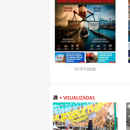
06/08/2026 | 10:06
Voluntários da Cozi
participaram de ca
de alimentos
GERAL
06/08/2026 | 10:11
Projeto aprovado pe
a Biblioteca Digital
31/07/2026
GERAL
06/08/2026 | 10:12
Audiência pública 
agências bancárias
+ VISUALIZADAS
CULTURA
06/08/2026 | 10:13
Exposição “Entre Il
da artista visual Pa