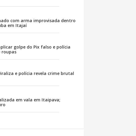
inado com arma improvisada dentro
ba em Itajaí
plicar golpe do Pix falso e polícia
e roupas
raliza e polícia revela crime brutal
alizada em vala em Itaipava;
uro
ada termina com detenção após
riú