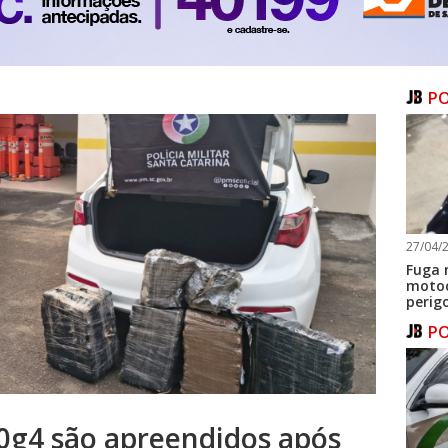
PO
27/04/2
Fuga 
motoc
perig
PO
0g4 são apreendidos após