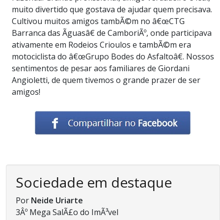
muito divertido que gostava de ajudar quem precisava.
Cultivou muitos amigos tambÃ©m no â€œCTG
Barranca das Ãguasâ€ de CamboriÃº, onde participava
ativamente em Rodeios Crioulos e tambÃ©m era
motociclista do â€œGrupo Bodes do Asfaltoâ€. Nossos
sentimentos de pesar aos familiares de Giordani
Angioletti, de quem tivemos o grande prazer de ser
amigos!
Sociedade em destaque
Por
Neide Uriarte
3Âº Mega SalÃ£o do ImÃ³vel