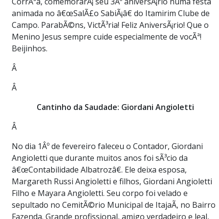
CorrÃªa, comemorarÃ¡ seu 3Âº aniversÃ¡rio numa festa
animada no â€œSalÃ£o SabiÃ¡â€ do Itamirim Clube de
Campo. ParabÃ©ns, VictÃ³ria! Feliz AniversÃ¡rio! Que o
Menino Jesus sempre cuide especialmente de vocÃª!
Beijinhos.
Â
Â
Cantinho da Saudade: Giordani Angioletti
Â
No dia 1Âº de fevereiro faleceu o Contador, Giordani
Angioletti que durante muitos anos foi sÃ³cio da
â€œContabilidade Albatrozâ€. Ele deixa esposa,
Margareth Russi Angioletti e filhos, Giordani Angioletti
Filho e Mayara Angioletti. Seu corpo foi velado e
sepultado no CemitÃ©rio Municipal de ItajaÃ­, no Bairro
Fazenda. Grande profissional, amigo verdadeiro e leal,