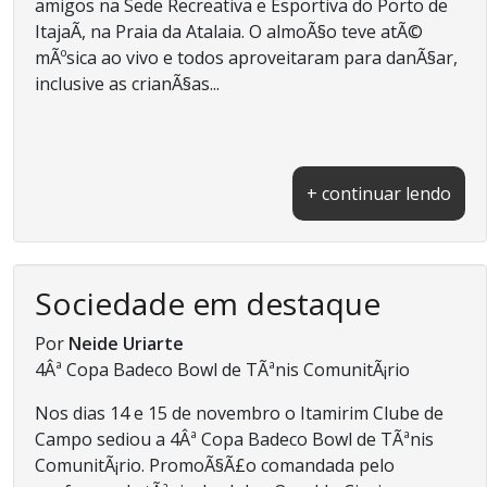
amigos na Sede Recreativa e Esportiva do Porto de
ItajaÃ­, na Praia da Atalaia. O almoÃ§o teve atÃ©
mÃºsica ao vivo e todos aproveitaram para danÃ§ar,
inclusive as crianÃ§as...
+ continuar lendo
Sociedade em destaque
Por
Neide Uriarte
4Âª Copa Badeco Bowl de TÃªnis ComunitÃ¡rio
Nos dias 14 e 15 de novembro o Itamirim Clube de
Campo sediou a 4Âª Copa Badeco Bowl de TÃªnis
ComunitÃ¡rio. PromoÃ§Ã£o comandada pelo