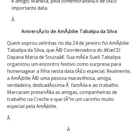
e amigo: Maneca, pela comemoraÃ§Ã£o de tÃ£o
importante data.
Â
AniversÃ¡rio de AmÃ¡bilie Tabalipa da Silva
Quem soprou velinhas no dia 24 de janeiro foi AmÃ¡bilie
Tabalipa da Silva, que Ã© Coordenadora do â€œCEI
Dayana Maria de Souzaâ€. Sua mÃ£e Sueli Tabalipa
organizou um encontro festivo como surpresa para
homenagear a filha nesta data tÃ£o especial. Realmente,
a AmÃ¡bilie Ã© uma pessoa maravilhosa, amiga,
verdadeira, dedicadÃ­ssima Ã famÃ­lia e ao trabalho.
Marcaram presenÃ§a as amigas, companheiras de
trabalho na Creche e que tÃªm um carinho muito
especial pela AmÃ¡bilie.
Â
Â