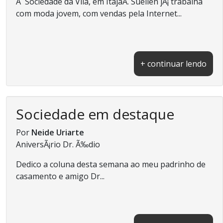
Ã Sociedade da Vila, em ItajaÃ­. Suellen jÃ¡ trabalha
com moda jovem, com vendas pela Internet...
+ continuar lendo
Sociedade em destaque
Por
Neide Uriarte
AniversÃ¡rio Dr. Ã‰dio
Dedico a coluna desta semana ao meu padrinho de
casamento e amigo Dr...