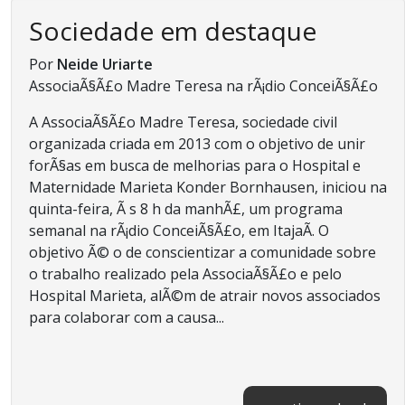
Sociedade em destaque
Por
Neide Uriarte
AssociaÃ§Ã£o Madre Teresa na rÃ¡dio ConceiÃ§Ã£o
A AssociaÃ§Ã£o Madre Teresa, sociedade civil
organizada criada em 2013 com o objetivo de unir
forÃ§as em busca de melhorias para o Hospital e
Maternidade Marieta Konder Bornhausen, iniciou na
quinta-feira, Ã s 8 h da manhÃ£, um programa
semanal na rÃ¡dio ConceiÃ§Ã£o, em ItajaÃ­. O
objetivo Ã© o de conscientizar a comunidade sobre
o trabalho realizado pela AssociaÃ§Ã£o e pelo
Hospital Marieta, alÃ©m de atrair novos associados
para colaborar com a causa...