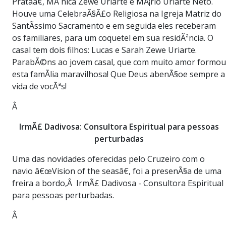
Prataâ€, MÃ´nica Zewe Uriarte e MÃ¡rio Uriarte Neto.
Houve uma CelebraÃ§Ã£o Religiosa na Igreja Matriz do
SantÃ­ssimo Sacramento e em seguida eles receberam
os familiares, para um coquetel em sua residÃªncia. O
casal tem dois filhos: Lucas e Sarah Zewe Uriarte.
ParabÃ©ns ao jovem casal, que com muito amor formou
esta famÃ­lia maravilhosa! Que Deus abenÃ§oe sempre a
vida de vocÃªs!
Â
IrmÃ£ Dadivosa: Consultora Espiritual para pessoas
perturbadas
Uma das novidades oferecidas pelo Cruzeiro com o
navio â€œVision of the seasâ€, foi a presenÃ§a de uma
freira a bordo,Â IrmÃ£ Dadivosa - Consultora Espiritual
para pessoas perturbadas.
Â