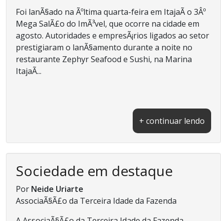
Foi lanÃ§ado na Ãºltima quarta-feira em ItajaÃ­ o 3Âº
Mega SalÃ£o do ImÃ³vel, que ocorre na cidade em
agosto. Autoridades e empresÃ¡rios ligados ao setor
prestigiaram o lanÃ§amento durante a noite no
restaurante Zephyr Seafood e Sushi, na Marina
ItajaÃ­...
+ continuar lendo
Sociedade em destaque
Por
Neide Uriarte
AssociaÃ§Ã£o da Terceira Idade da Fazenda
A AssociaÃ§Ã£o da Terceira Idade da Fazenda