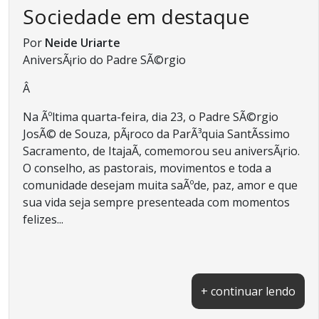
Sociedade em destaque
Por
Neide Uriarte
AniversÃ¡rio do Padre SÃ©rgio
Â
Na Ãºltima quarta-feira, dia 23, o Padre SÃ©rgio
JosÃ© de Souza, pÃ¡roco da ParÃ³quia SantÃ­ssimo
Sacramento, de ItajaÃ­, comemorou seu aniversÃ¡rio.
O conselho, as pastorais, movimentos e toda a
comunidade desejam muita saÃºde, paz, amor e que
sua vida seja sempre presenteada com momentos
felizes...
+ continuar lendo