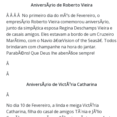
AniversÃ¡rio de Roberto Vieira
Â Â Â Â No primeiro dia do mÃªs de Fevereiro, o
empresÃ¡rio Roberto Vieira comemorou aniversÃ¡rio,
junto da simpÃ¡tica esposa Regina Deschamps Vieira e
de casais amigos. Eles estavam a bordo de um Cruzeiro
MarÃ­timo, com o Navio â€œVision of the Seasâ€. Todos
brindaram com champanhe na hora do jantar.
ParabÃ©ns! Que Deus lhe abenÃ§oe sempre!
Â
Â
AniversÃ¡rio de VictÃ³ria Catharina
Â
No dia 10 de Fevereiro, a linda e meiga VictÃ³ria
Catharina, filha do casal de amigos TÃ´nia e JÃºlio