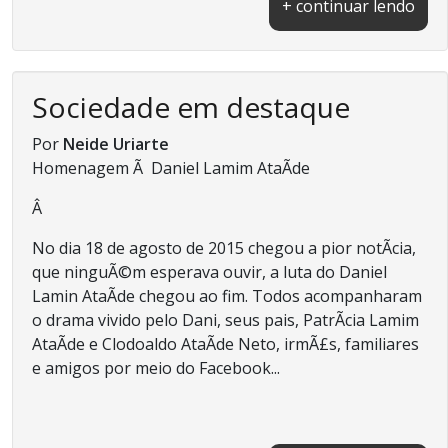
+ continuar lendo
Sociedade em destaque
Por
Neide Uriarte
Homenagem Ã Daniel Lamim AtaÃ­de
Â
No dia 18 de agosto de 2015 chegou a pior notÃ­cia,
que ninguÃ©m esperava ouvir, a luta do Daniel
Lamin AtaÃ­de chegou ao fim. Todos acompanharam
o drama vivido pelo Dani, seus pais, PatrÃ­cia Lamim
AtaÃ­de e Clodoaldo AtaÃ­de Neto, irmÃ£s, familiares
e amigos por meio do Facebook...