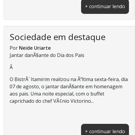
+ continuar lendo
Sociedade em destaque
Por
Neide Uriarte
Jantar danÃ§ante do Dia dos Pais
Â
O BistrÃ´ Itamirim realizou na Ãºltima sexta-feira, dia
07 de agosto, o jantar danÃ§ante em homenagem
aos pais. Uma noite especial, com o buffet
caprichado do chef VÃ¢nio Victorino...
+ continuar lendo