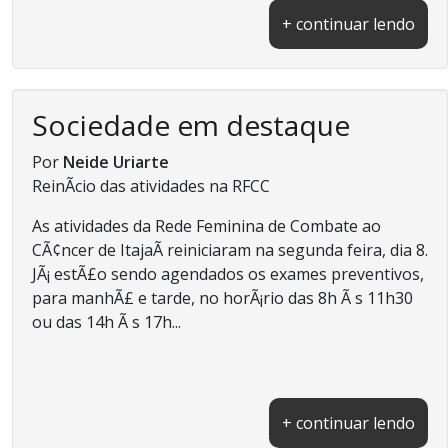
+ continuar lendo
Sociedade em destaque
Por
Neide Uriarte
ReinÃ­cio das atividades na RFCC
As atividades da Rede Feminina de Combate ao
CÃ¢ncer de ItajaÃ­ reiniciaram na segunda feira, dia 8.
JÃ¡ estÃ£o sendo agendados os exames preventivos,
para manhÃ£ e tarde, no horÃ¡rio das 8h Ã s 11h30
ou das 14h Ã s 17h...
+ continuar lendo