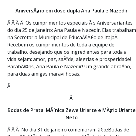
AniversÃ¡rio em dose dupla Ana Paula e Nazedir
Â Â Â Â Os cumprimentos especiais Ã s Aniversariantes
do dia 25 de Janeiro: Ana Paula e Nazedir. Elas trabalham
na Secretaria Municipal de EducaÃ§Ã£o de ItajaÃ­.
Recebem os cumprimentos de toda a equipe de
trabalho, desejando que os ingredientes para toda a
vida sejam: amor, paz, saÃºde, alegrias e prosperidade!
ParabÃ©ns, Ana Paula e Nazedir! Um grande abraÃ§o,
para duas amigas maravilhosas.
Â
Â
Bodas de Prata: MÃ´nica Zewe Uriarte e MÃ¡rio Uriarte
Neto
Â Â Â No dia 31 de janeiro comemoram â€œBodas de