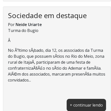
Sociedade em destaque
Por
Neide Uriarte
Turma do Bugio
Â
No Ãºltimo sÃ¡bado, dia 12, os associados da Turma
do Bugio, que possuem sÃ­tios no Rio do Meio, zona
rural de ItajaÃ­, participaram de uma festa de
confraternizaÃ§Ã£o no sÃ­tio do Ademar e famÃ­lia.
AlÃ©m dos associados, marcaram presenÃ§a muitos
convidados...
+ continuar lendo