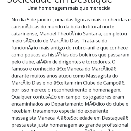
PUBLICAÇÕES LEGAIS
Uma homenagem mais que merecida
CONTATO
No dia 5 de janeiro, uma das figuras mais conhecidas e
carismÃ¡ticas do mundo da bola do litoral norte
catarinense, Manoel TheotÃ´nio Santana, completou
meio sÃ©culo de MarcÃ­lio Dias. Trata-se do
funcionÃ¡rio mais antigo do rubro-anil e que conhece
como poucos as histÃ³rias dos boleiros que passaram
pelo clube, alÃ©m de dirigentes e torcedores. O
famoso e conhecido â€œManeca do MarcÃ­lioâ€
durante muitos anos atuou como Massagista do
MarcÃ­lio Dias e no â€œItamirim Clube de Campoâ€,
por isso merece o reconhecimento e homenagem.
Qualquer contusÃ£o em campo, os jogadores eram
encaminhados ao Departamento MÃ©dico do clube e
recebiam tratamento especial do experiente
massagista Maneca. A â€œSociedade em Destaqueâ€
presta esta justa homenagem ao grande profissional