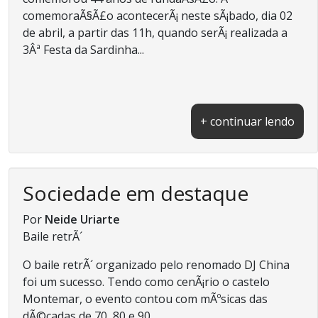
comemoraÃ§Ã£o acontecerÃ¡ neste sÃ¡bado, dia 02
de abril, a partir das 11h, quando serÃ¡ realizada a
3Âª Festa da Sardinha...
+ continuar lendo
Sociedade em destaque
Por
Neide Uriarte
Baile retrÃ´
O baile retrÃ´ organizado pelo renomado DJ China
foi um sucesso. Tendo como cenÃ¡rio o castelo
Montemar, o evento contou com mÃºsicas das
dÃ©cadas de 70, 80 e 90...