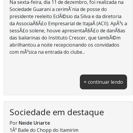
Na sexta-feira, dia 11 de dezembro, foi realizada na
Sociedade Guarani a cerimÃ´nia de posse do
presidente reeleito EclÃ©sio da Silva e da diretoria
da AssociaÃ§Ã£o Empresarial de ItajaÃ­ (ACII). ApÃ³s a
sessÃ£o solene, houve apresentaÃ§Ã£o de danÃ§as
das bailarinas do Instituto Crescer, que tambÃ©m
abrilhantou a noite recepcionando os convidados
com mÃºsica na entrada do clube...
+ continuar lendo
Sociedade em destaque
Por
Neide Uriarte
1Âº Baile do Chopp do Itamirim