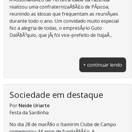
realizou uma confraternizaÃ§Ã£o de PÃ¡scoa,
reunindo as idosas que frequentam as reuniÃµes
durante todo o ano. Um convidado muito especial
fez a alegria de todas, o empresÃ¡rio Guto
DalÃ§Ã³quio, que jÃ¡ foi vice-prefeito de ItajaÃ­...
+ continuar lendo
Sociedade em destaque
Por
Neide Uriarte
Festa da Sardinha
No dia 28 de marÃ§o o Itamirim Clube de Campo
comemorou 44 anos de fundaÃ§Ã£o. A