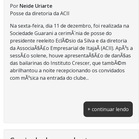
Por
Neide Uriarte
Posse da diretoria da ACII
Na sexta-feira, dia 11 de dezembro, foi realizada na
Sociedade Guarani a cerimÃ´nia de posse do
presidente reeleito EclÃ©sio da Silva e da diretoria
da AssociaÃ§Ã£o Empresarial de ItajaÃ­ (ACII). ApÃ³s a
sessÃ£o solene, houve apresentaÃ§Ã£o de danÃ§as
das bailarinas do Instituto Crescer, que tambÃ©m
abrilhantou a noite recepcionando os convidados
com mÃºsica na entrada do clube...
+ continuar lendo