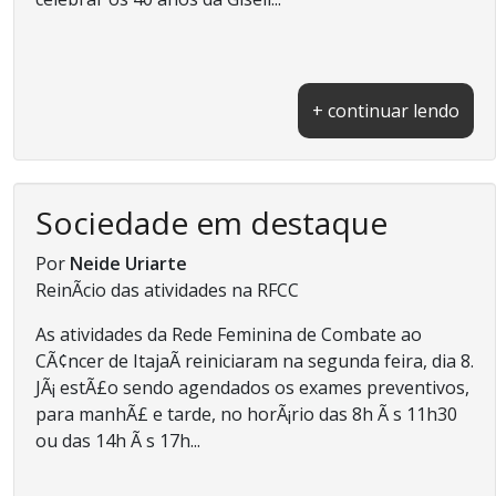
+ continuar lendo
Sociedade em destaque
Por
Neide Uriarte
ReinÃ­cio das atividades na RFCC
As atividades da Rede Feminina de Combate ao
CÃ¢ncer de ItajaÃ­ reiniciaram na segunda feira, dia 8.
JÃ¡ estÃ£o sendo agendados os exames preventivos,
para manhÃ£ e tarde, no horÃ¡rio das 8h Ã s 11h30
ou das 14h Ã s 17h...