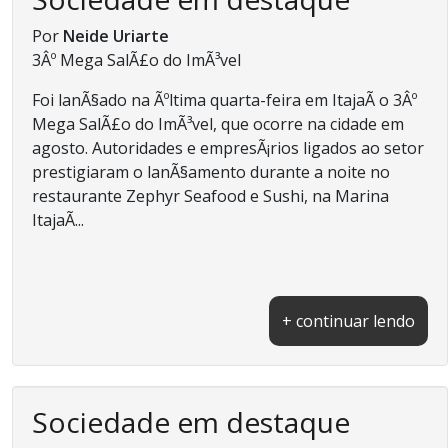
Por
Neide Uriarte
3Âº Mega SalÃ£o do ImÃ³vel
Foi lanÃ§ado na Ãºltima quarta-feira em ItajaÃ­ o 3Âº
Mega SalÃ£o do ImÃ³vel, que ocorre na cidade em
agosto. Autoridades e empresÃ¡rios ligados ao setor
prestigiaram o lanÃ§amento durante a noite no
restaurante Zephyr Seafood e Sushi, na Marina
ItajaÃ­...
+ continuar lendo
Sociedade em destaque