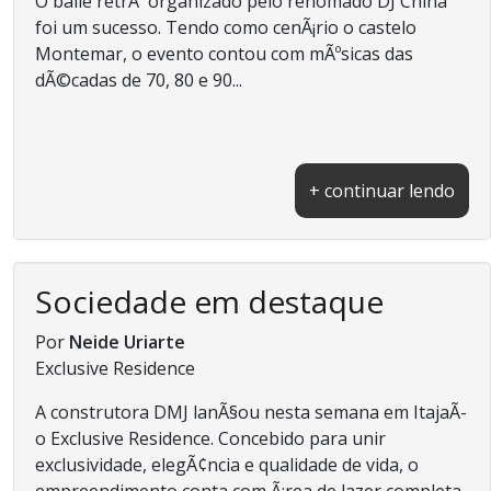
O baile retrÃ´ organizado pelo renomado DJ China
foi um sucesso. Tendo como cenÃ¡rio o castelo
Montemar, o evento contou com mÃºsicas das
dÃ©cadas de 70, 80 e 90...
+ continuar lendo
Sociedade em destaque
Por
Neide Uriarte
Exclusive Residence
A construtora DMJ lanÃ§ou nesta semana em ItajaÃ­
o Exclusive Residence. Concebido para unir
exclusividade, elegÃ¢ncia e qualidade de vida, o
empreendimento conta com Ã¡rea de lazer completa,