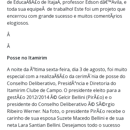
de EducaÃ§Ã£o de ItajaÃ­, professor Edson dâ€™Ãvila, e
toda sua equipeÂ de trabalho! Este foi um projeto que
encerrou com grande sucesso e muitos comentÃ¡rios
elogiosos.
Â
Â
Posse no Itamirim
A noite da Ãºltima sexta-feira, dia 3 de agosto, foi muito
especial com a realizaÃ§Ã£o da cerimÃ´nia de posse do
Conselho Deliberativo, PresidÃªncia e Diretoria do
Itamirim Clube de Campo. O presidente eleito para a
gestÃ£o 2012/2014 Ã© Gelcir Bellini (PirÃ£o) e o
presidente do Conselho Deliberativo Ã© SÃ©rgio
Ribeiro Werner. Na foto, o presidente PirÃ£o recebe o
carinho de sua esposa Suzete Macedo Bellini e de sua
neta Lara Santian Bellini. Desejamos todo o sucesso