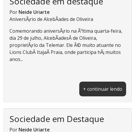
Sociedade em destaque
Por
Neide Uriarte
AniversÃ¡rio de AlcebÃ­ades de Oliveira
Comemorando aniversÃ¡rio na Ãºltima quarta-feira,
dia 29 de julho, AlcebÃ­adesÂ de Oliveira,
proprietÃ¡rio da Telemar. Ele Ã© muito atuante no
Lions ClubÂ ItajaÃ­ Praia, onde participa hÃ¡ muitos
anos...
+ continuar lendo
Sociedade em Destaque
Por
Neide Uriarte