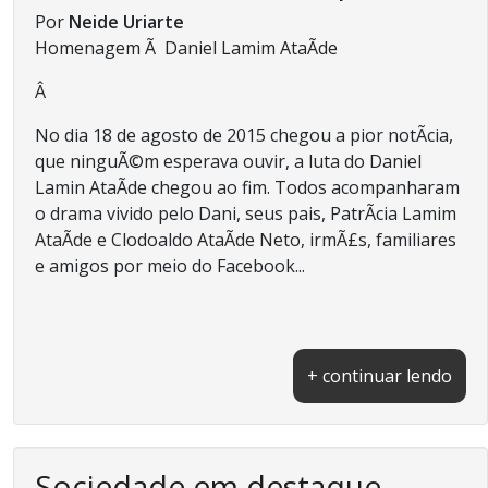
Por
Neide Uriarte
Homenagem Ã Daniel Lamim AtaÃ­de
Â
No dia 18 de agosto de 2015 chegou a pior notÃ­cia,
que ninguÃ©m esperava ouvir, a luta do Daniel
Lamin AtaÃ­de chegou ao fim. Todos acompanharam
o drama vivido pelo Dani, seus pais, PatrÃ­cia Lamim
AtaÃ­de e Clodoaldo AtaÃ­de Neto, irmÃ£s, familiares
e amigos por meio do Facebook...
+ continuar lendo
Sociedade em destaque