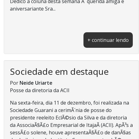
Dedico a coluna desta semana Ã querida amiga e
aniversariante Sra...
+ continuar lendo
Sociedade em destaque
Por
Neide Uriarte
Posse da diretoria da ACII
Na sexta-feira, dia 11 de dezembro, foi realizada na
Sociedade Guarani a cerimÃ´nia de posse do
presidente reeleito EclÃ©sio da Silva e da diretoria
da AssociaÃ§Ã£o Empresarial de ItajaÃ­ (ACII). ApÃ³s a
sessÃ£o solene, houve apresentaÃ§Ã£o de danÃ§as