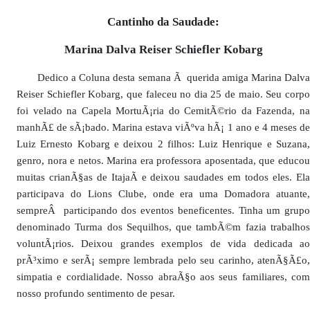
Cantinho da Saudade:
Marina Dalva Reiser Schiefler Kobarg
Dedico a Coluna desta semana Ã querida amiga Marina Dalva
Reiser Schiefler Kobarg, que faleceu no dia 25 de maio. Seu corpo
foi velado na Capela MortuÃ¡ria do CemitÃ©rio da Fazenda, na
manhÃ£ de sÃ¡bado. Marina estava viÃºva hÃ¡ 1 ano e 4 meses de
Luiz Ernesto Kobarg e deixou 2 filhos: Luiz Henrique e Suzana,
genro, nora e netos. Marina era professora aposentada, que educou
muitas crianÃ§as de ItajaÃ­ e deixou saudades em todos eles. Ela
participava do Lions Clube, onde era uma Domadora atuante,
sempreÂ participando dos eventos beneficentes. Tinha um grupo
denominado Turma dos Sequilhos, que tambÃ©m fazia trabalhos
voluntÃ¡rios. Deixou grandes exemplos de vida dedicada ao
prÃ³ximo e serÃ¡ sempre lembrada pelo seu carinho, atenÃ§Ã£o,
simpatia e cordialidade. Nosso abraÃ§o aos seus familiares, com
nosso profundo sentimento de pesar.