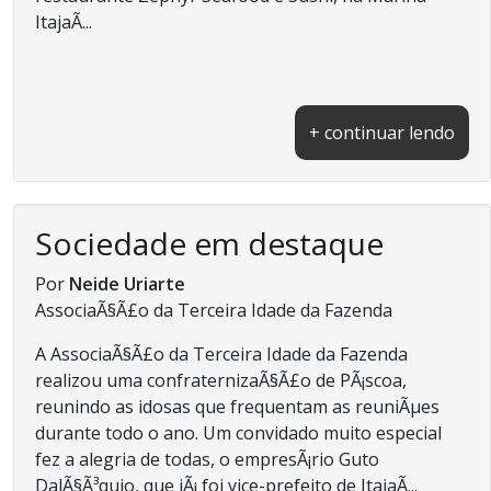
ItajaÃ­...
+ continuar lendo
Sociedade em destaque
Por
Neide Uriarte
AssociaÃ§Ã£o da Terceira Idade da Fazenda
A AssociaÃ§Ã£o da Terceira Idade da Fazenda
realizou uma confraternizaÃ§Ã£o de PÃ¡scoa,
reunindo as idosas que frequentam as reuniÃµes
durante todo o ano. Um convidado muito especial
fez a alegria de todas, o empresÃ¡rio Guto
DalÃ§Ã³quio, que jÃ¡ foi vice-prefeito de ItajaÃ­...