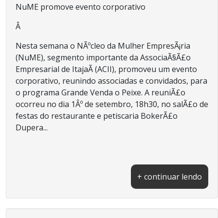
NuME promove evento corporativo
Â
Nesta semana o NÃºcleo da Mulher EmpresÃ¡ria
(NuME), segmento importante da AssociaÃ§Ã£o
Empresarial de ItajaÃ­ (ACII), promoveu um evento
corporativo, reunindo associadas e convidados, para
o programa Grande Venda o Peixe. A reuniÃ£o
ocorreu no dia 1Âº de setembro, 18h30, no salÃ£o de
festas do restaurante e petiscaria BokerÃ£o
Dupera...
+ continuar lendo