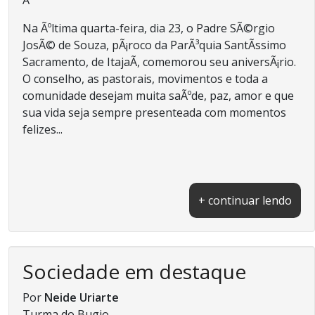
Na Ãºltima quarta-feira, dia 23, o Padre SÃ©rgio
JosÃ© de Souza, pÃ¡roco da ParÃ³quia SantÃ­ssimo
Sacramento, de ItajaÃ­, comemorou seu aniversÃ¡rio.
O conselho, as pastorais, movimentos e toda a
comunidade desejam muita saÃºde, paz, amor e que
sua vida seja sempre presenteada com momentos
felizes...
+ continuar lendo
Sociedade em destaque
Por
Neide Uriarte
Turma do Bugio