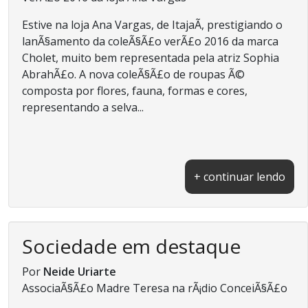
Estive na loja Ana Vargas, de ItajaÃ­, prestigiando o
lanÃ§amento da coleÃ§Ã£o verÃ£o 2016 da marca
Cholet, muito bem representada pela atriz Sophia
AbrahÃ£o. A nova coleÃ§Ã£o de roupas Ã©
composta por flores, fauna, formas e cores,
representando a selva...
+ continuar lendo
Sociedade em destaque
Por
Neide Uriarte
AssociaÃ§Ã£o Madre Teresa na rÃ¡dio ConceiÃ§Ã£o