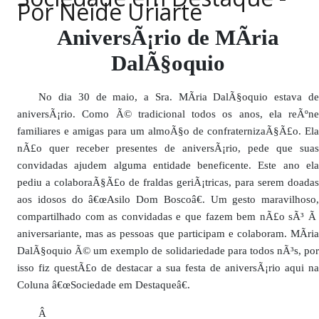
Por Neide Uriarte
PUBLICAÇÕES LEGAIS
CONTATO
AniversÃ¡rio de MÃ­ria
DalÃ§oquio
No dia 30 de maio, a Sra. MÃ­ria DalÃ§oquio estava de
aniversÃ¡rio. Como Ã© tradicional todos os anos, ela reÃºne
familiares e amigas para um almoÃ§o de confraternizaÃ§Ã£o. Ela
nÃ£o quer receber presentes de aniversÃ¡rio, pede que suas
convidadas ajudem alguma entidade beneficente. Este ano ela
pediu a colaboraÃ§Ã£o de fraldas geriÃ¡tricas, para serem doadas
aos idosos do â€œAsilo Dom Boscoâ€. Um gesto maravilhoso,
compartilhado com as convidadas e que fazem bem nÃ£o sÃ³ Ã
aniversariante, mas as pessoas que participam e colaboram. MÃ­ria
DalÃ§oquio Ã© um exemplo de solidariedade para todos nÃ³s, por
isso fiz questÃ£o de destacar a sua festa de aniversÃ¡rio aqui na
Coluna â€œSociedade em Destaqueâ€.
Â