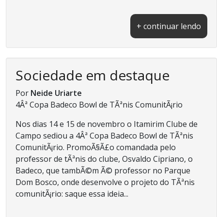
+ continuar lendo
Sociedade em destaque
Por
Neide Uriarte
4Âª Copa Badeco Bowl de TÃªnis ComunitÃ¡rio
Nos dias 14 e 15 de novembro o Itamirim Clube de
Campo sediou a 4Âª Copa Badeco Bowl de TÃªnis
ComunitÃ¡rio. PromoÃ§Ã£o comandada pelo
professor de tÃªnis do clube, Osvaldo Cipriano, o
Badeco, que tambÃ©m Ã© professor no Parque
Dom Bosco, onde desenvolve o projeto do TÃªnis
comunitÃ¡rio: saque essa ideia...