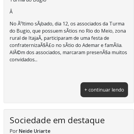
Â
No Ãºltimo sÃ¡bado, dia 12, os associados da Turma
do Bugio, que possuem sÃ­tios no Rio do Meio, zona
rural de ItajaÃ­, participaram de uma festa de
confraternizaÃ§Ã£o no sÃ­tio do Ademar e famÃ­lia.
AlÃ©m dos associados, marcaram presenÃ§a muitos
convidados...
+ continuar lendo
Sociedade em destaque
Por
Neide Uriarte