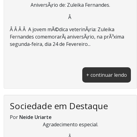
AniversÃ¡rio de: Zuleika Fernandes.
Â
Â Â Â Â A jovem mÃ©dica veterinÃ¡ria: Zuleika
Fernandes comemorarÃ¡ aniversÃ¡rio, na prÃ³xima
segunda-feira, dia 24 de Fevereiro...
+ continuar lendo
Sociedade em Destaque
Por
Neide Uriarte
Agradecimento especial.
Â