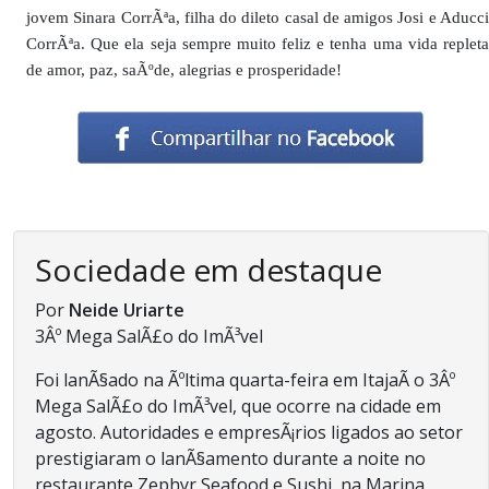
jovem Sinara CorrÃªa, filha do dileto casal de amigos Josi e Aducci
CorrÃªa. Que ela seja sempre muito feliz e tenha uma vida repleta
de amor, paz, saÃºde, alegrias e prosperidade!
Sociedade em destaque
Por
Neide Uriarte
3Âº Mega SalÃ£o do ImÃ³vel
Foi lanÃ§ado na Ãºltima quarta-feira em ItajaÃ­ o 3Âº
Mega SalÃ£o do ImÃ³vel, que ocorre na cidade em
agosto. Autoridades e empresÃ¡rios ligados ao setor
prestigiaram o lanÃ§amento durante a noite no
restaurante Zephyr Seafood e Sushi, na Marina