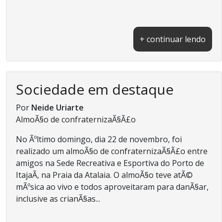
+ continuar lendo
Sociedade em destaque
Por
Neide Uriarte
AlmoÃ§o de confraternizaÃ§Ã£o
No Ãºltimo domingo, dia 22 de novembro, foi
realizado um almoÃ§o de confraternizaÃ§Ã£o entre
amigos na Sede Recreativa e Esportiva do Porto de
ItajaÃ­, na Praia da Atalaia. O almoÃ§o teve atÃ©
mÃºsica ao vivo e todos aproveitaram para danÃ§ar,
inclusive as crianÃ§as...