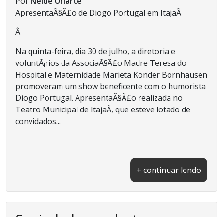
Por
Neide Uriarte
ApresentaÃ§Ã£o de Diogo Portugal em ItajaÃ­
Â
Na quinta-feira, dia 30 de julho, a diretoria e
voluntÃ¡rios da AssociaÃ§Ã£o Madre Teresa do
Hospital e Maternidade Marieta Konder Bornhausen
promoveram um show beneficente com o humorista
Diogo Portugal. ApresentaÃ§Ã£o realizada no
Teatro Municipal de ItajaÃ­, que esteve lotado de
convidados...
+ continuar lendo