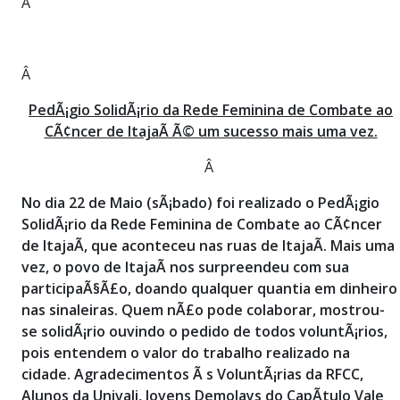
Â
Â
PedÃ¡gio SolidÃ¡rio da Rede Feminina de Combate ao
CÃ¢ncer de ItajaÃ­ Ã© um sucesso mais uma vez.
Â
No dia 22 de Maio (sÃ¡bado) foi realizado o PedÃ¡gio
SolidÃ¡rio da Rede Feminina de Combate ao CÃ¢ncer
de ItajaÃ­, que aconteceu nas ruas de ItajaÃ­. Mais uma
vez, o povo de ItajaÃ­ nos surpreendeu com sua
participaÃ§Ã£o, doando qualquer quantia em dinheiro
nas sinaleiras. Quem nÃ£o pode colaborar, mostrou-
se solidÃ¡rio ouvindo o pedido de todos voluntÃ¡rios,
pois entendem o valor do trabalho realizado na
cidade. Agradecimentos Ã s VoluntÃ¡rias da RFCC,
Alunos da Univali, Jovens Demolays do CapÃ­tulo Vale