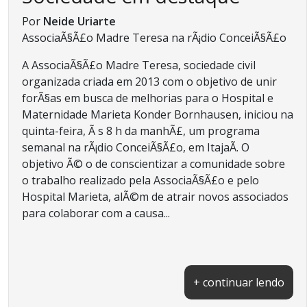
Por
Neide Uriarte
AssociaÃ§Ã£o Madre Teresa na rÃ¡dio ConceiÃ§Ã£o
A AssociaÃ§Ã£o Madre Teresa, sociedade civil
organizada criada em 2013 com o objetivo de unir
forÃ§as em busca de melhorias para o Hospital e
Maternidade Marieta Konder Bornhausen, iniciou na
quinta-feira, Ã s 8 h da manhÃ£, um programa
semanal na rÃ¡dio ConceiÃ§Ã£o, em ItajaÃ­. O
objetivo Ã© o de conscientizar a comunidade sobre
o trabalho realizado pela AssociaÃ§Ã£o e pelo
Hospital Marieta, alÃ©m de atrair novos associados
para colaborar com a causa...
+ continuar lendo