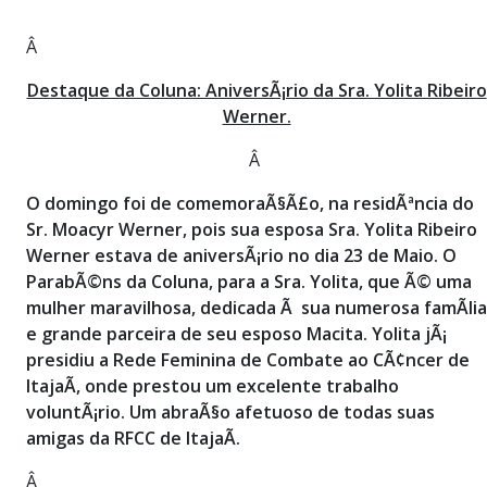
Â
Destaque da Coluna: AniversÃ¡rio da Sra. Yolita Ribeiro
Werner.
Â
O domingo foi de comemoraÃ§Ã£o, na residÃªncia do
Sr. Moacyr Werner, pois sua esposa Sra. Yolita Ribeiro
Werner estava de aniversÃ¡rio no dia 23 de Maio. O
ParabÃ©ns da Coluna, para a Sra. Yolita, que Ã© uma
mulher maravilhosa, dedicada Ã sua numerosa famÃ­lia
e grande parceira de seu esposo Macita. Yolita jÃ¡
presidiu a Rede Feminina de Combate ao CÃ¢ncer de
ItajaÃ­, onde prestou um excelente trabalho
voluntÃ¡rio. Um abraÃ§o afetuoso de todas suas
amigas da RFCC de ItajaÃ­.
Â