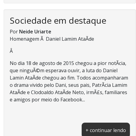
Sociedade em destaque
Por
Neide Uriarte
Homenagem Ã Daniel Lamim AtaÃ­de
Â
No dia 18 de agosto de 2015 chegou a pior notÃ­cia,
que ninguÃ©m esperava ouvir, a luta do Daniel
Lamin AtaÃ­de chegou ao fim. Todos acompanharam
o drama vivido pelo Dani, seus pais, PatrÃ­cia Lamim
AtaÃ­de e Clodoaldo AtaÃ­de Neto, irmÃ£s, familiares
e amigos por meio do Facebook...
+ continuar lendo