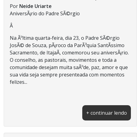
Por
Neide Uriarte
AniversÃ¡rio do Padre SÃ©rgio
Â
Na Ãºltima quarta-feira, dia 23, o Padre SÃ©rgio
JosÃ© de Souza, pÃ¡roco da ParÃ³quia SantÃ­ssimo
Sacramento, de ItajaÃ­, comemorou seu aniversÃ¡rio.
O conselho, as pastorais, movimentos e toda a
comunidade desejam muita saÃºde, paz, amor e que
sua vida seja sempre presenteada com momentos
felizes...
+ continuar lendo