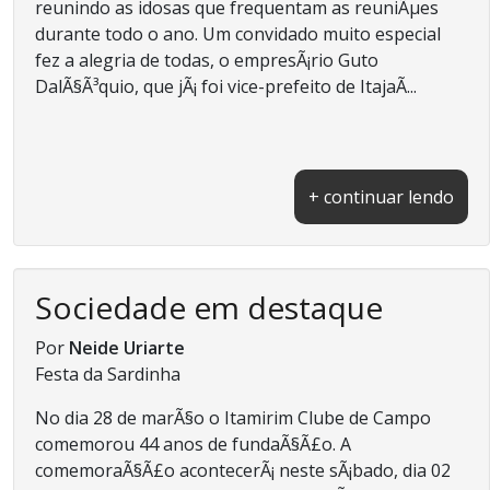
reunindo as idosas que frequentam as reuniÃµes
durante todo o ano. Um convidado muito especial
fez a alegria de todas, o empresÃ¡rio Guto
DalÃ§Ã³quio, que jÃ¡ foi vice-prefeito de ItajaÃ­...
+ continuar lendo
Sociedade em destaque
Por
Neide Uriarte
Festa da Sardinha
No dia 28 de marÃ§o o Itamirim Clube de Campo
comemorou 44 anos de fundaÃ§Ã£o. A
comemoraÃ§Ã£o acontecerÃ¡ neste sÃ¡bado, dia 02