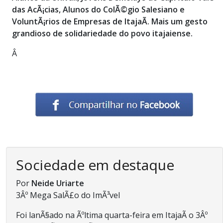
das AcÃ¡cias, Alunos do ColÃ©gio Salesiano e
VoluntÃ¡rios de Empresas de ItajaÃ­. Mais um gesto
grandioso de solidariedade do povo itajaiense.
Â
Sociedade em destaque
Por
Neide Uriarte
3Âº Mega SalÃ£o do ImÃ³vel
Foi lanÃ§ado na Ãºltima quarta-feira em ItajaÃ­ o 3Âº