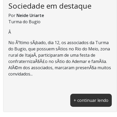
Sociedade em destaque
Por
Neide Uriarte
Turma do Bugio
Â
No Ãºltimo sÃ¡bado, dia 12, os associados da Turma
do Bugio, que possuem sÃ­tios no Rio do Meio, zona
rural de ItajaÃ­, participaram de uma festa de
confraternizaÃ§Ã£o no sÃ­tio do Ademar e famÃ­lia.
AlÃ©m dos associados, marcaram presenÃ§a muitos
convidados...
+ continuar lendo