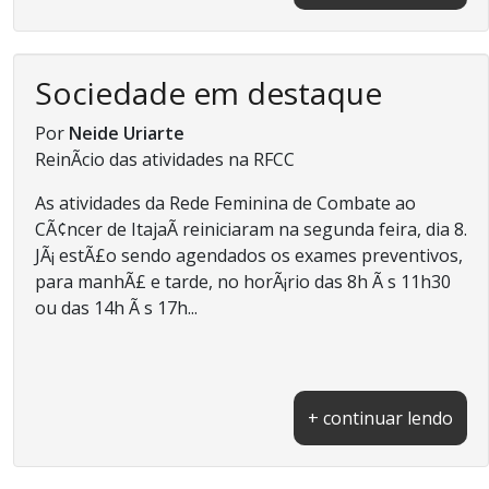
Sociedade em destaque
Por
Neide Uriarte
ReinÃ­cio das atividades na RFCC
As atividades da Rede Feminina de Combate ao
CÃ¢ncer de ItajaÃ­ reiniciaram na segunda feira, dia 8.
JÃ¡ estÃ£o sendo agendados os exames preventivos,
para manhÃ£ e tarde, no horÃ¡rio das 8h Ã s 11h30
ou das 14h Ã s 17h...
+ continuar lendo