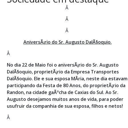
PUBLICAÇÕES LEGAIS
Â
CONTATO
Â
Â
AniversÃ¡rio do Sr. Augusto DalÃ§oquio.
Â
No dia 22 de Maio foi o aniversÃ¡rio do Sr. Augusto
DalÃ§oquio, proprietÃ¡rio da Empresa Transportes
DalÃ§oquio. Ele e sua esposa MÃ­ria, neste dia estavam
participando da Festa de 80 Anos, do proprietÃ¡rio da
Randon, na cidade gaÃºcha de Caxias do Sul. Ao Sr.
Augusto desejamos muitos anos de vida, para poder
usufruir da companhia de sua esposa, filhos e netos!
Â