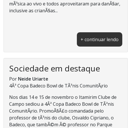
mÃºsica ao vivo e todos aproveitaram para danÃ§ar,
inclusive as crianÃ§as...
+ continuar lendo
Sociedade em destaque
Por
Neide Uriarte
4Âª Copa Badeco Bowl de TÃªnis ComunitÃ¡rio
Nos dias 14 e 15 de novembro o Itamirim Clube de
Campo sediou a 4Âª Copa Badeco Bowl de TÃªnis
ComunitÃ¡rio. PromoÃ§Ã£o comandada pelo
professor de tÃªnis do clube, Osvaldo Cipriano, o
Badeco, que tambÃ©m Ã© professor no Parque