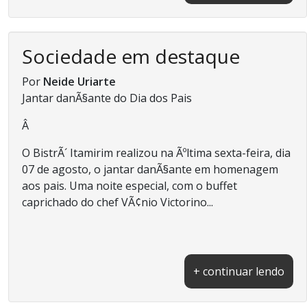
Sociedade em destaque
Por
Neide Uriarte
Jantar danÃ§ante do Dia dos Pais
Â
O BistrÃ´ Itamirim realizou na Ãºltima sexta-feira, dia
07 de agosto, o jantar danÃ§ante em homenagem
aos pais. Uma noite especial, com o buffet
caprichado do chef VÃ¢nio Victorino...
+ continuar lendo