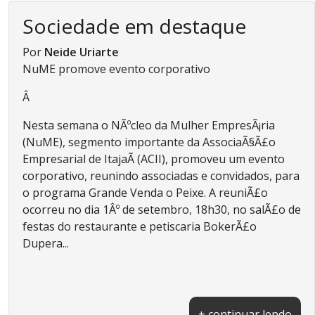
Sociedade em destaque
Por
Neide Uriarte
NuME promove evento corporativo
Â
Nesta semana o NÃºcleo da Mulher EmpresÃ¡ria
(NuME), segmento importante da AssociaÃ§Ã£o
Empresarial de ItajaÃ­ (ACII), promoveu um evento
corporativo, reunindo associadas e convidados, para
o programa Grande Venda o Peixe. A reuniÃ£o
ocorreu no dia 1Âº de setembro, 18h30, no salÃ£o de
festas do restaurante e petiscaria BokerÃ£o
Dupera...
+ continuar lendo