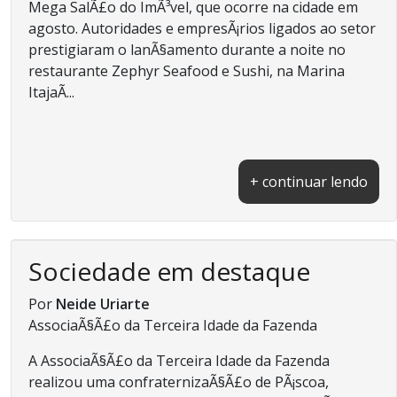
Mega SalÃ£o do ImÃ³vel, que ocorre na cidade em
agosto. Autoridades e empresÃ¡rios ligados ao setor
prestigiaram o lanÃ§amento durante a noite no
restaurante Zephyr Seafood e Sushi, na Marina
ItajaÃ­...
+ continuar lendo
Sociedade em destaque
Por
Neide Uriarte
AssociaÃ§Ã£o da Terceira Idade da Fazenda
A AssociaÃ§Ã£o da Terceira Idade da Fazenda
realizou uma confraternizaÃ§Ã£o de PÃ¡scoa,