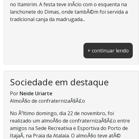
no Itamirim. A festa teve inÃ­cio com o esquenta na
lanchonete do Dimas, onde tambÃ©m foi servida a
tradicional canja da madrugada...
+ continuar lendo
Sociedade em destaque
Por
Neide Uriarte
AlmoÃ§o de confraternizaÃ§Ã£o
No Ãºltimo domingo, dia 22 de novembro, foi
realizado um almoÃ§o de confraternizaÃ§Ã£o entre
amigos na Sede Recreativa e Esportiva do Porto de
ItajaÃ­, na Praia da Atalaia. O almoÃ§o teve atÃ©