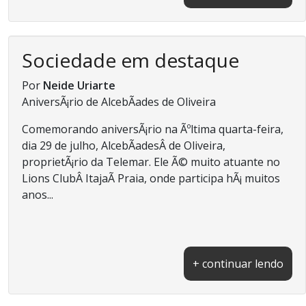
Sociedade em destaque
Por
Neide Uriarte
AniversÃ¡rio de AlcebÃ­ades de Oliveira
Comemorando aniversÃ¡rio na Ãºltima quarta-feira,
dia 29 de julho, AlcebÃ­adesÂ de Oliveira,
proprietÃ¡rio da Telemar. Ele Ã© muito atuante no
Lions ClubÂ ItajaÃ­ Praia, onde participa hÃ¡ muitos
anos...
+ continuar lendo