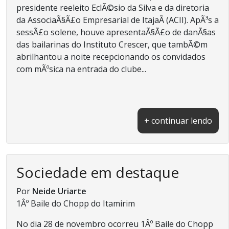
presidente reeleito EclÃ©sio da Silva e da diretoria
da AssociaÃ§Ã£o Empresarial de ItajaÃ­ (ACII). ApÃ³s a
sessÃ£o solene, houve apresentaÃ§Ã£o de danÃ§as
das bailarinas do Instituto Crescer, que tambÃ©m
abrilhantou a noite recepcionando os convidados
com mÃºsica na entrada do clube...
+ continuar lendo
Sociedade em destaque
Por
Neide Uriarte
1Âº Baile do Chopp do Itamirim
No dia 28 de novembro ocorreu 1Âº Baile do Chopp