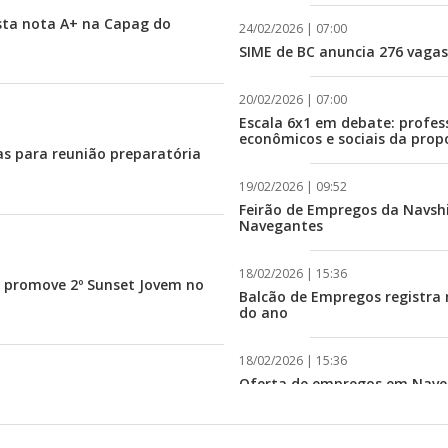
sta nota A+ na Capag do
24/02/2026 | 07:00
SIME de BC anuncia 276 vaga
20/02/2026 | 07:00
Escala 6x1 em debate: profes
econômicos e sociais da prop
as para reunião preparatória
19/02/2026 | 09:52
Feirão de Empregos da Navsh
Navegantes
18/02/2026 | 15:36
 promove 2º Sunset Jovem no
Balcão de Empregos registra 
do ano
18/02/2026 | 15:36
Oferta de empregos em Naveg
semana
ário Camboriú recebe Ônibus
ira
15/02/2026 | 07:00