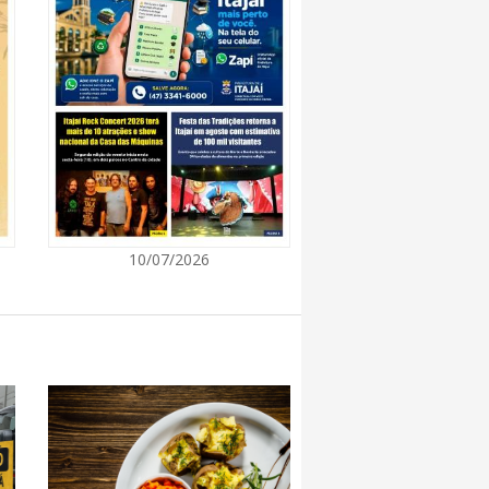
o abertas em Santa Catarina
gantes aumenta e chega a 1.400
mais de 9 mil vagas de emprego
10/07/2026
mil vagas de emprego em diferentes
as de emprego disponíveis pelo Sine
caminhamentos para vagas de emprego