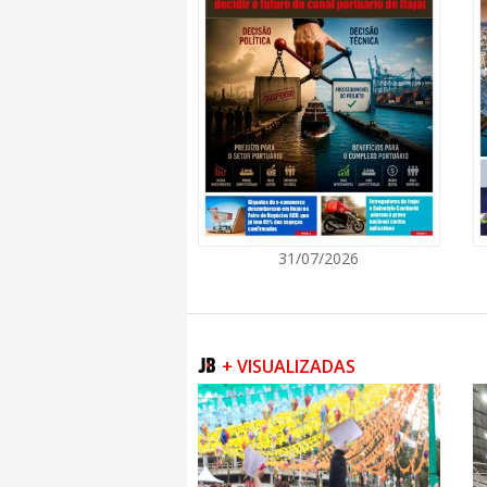
07/08/2026 | 10:16
Carreta móvel do S
qualificação profis
ITAPEMA
07/08/2026 | 10:18
Carreta Missionária 
gratuitos de saúde
31/07/2026
BALNEÁRIO CAMBORIÚ
07/08/2026 | 10:19
Balneário Camboriú
últimos 5 anos no I
+ VISUALIZADAS
BALNEÁRIO CAMBORIÚ
07/08/2026 | 10:22
Pássaros silvestres
pela Guarda Munici