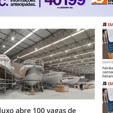
E
26/07/2
Feirã
cente
Fenar
E
 luxo abre 100 vagas de