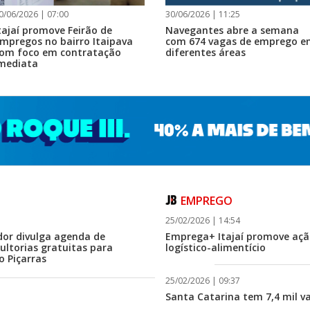
0/06/2026 | 07:00
30/06/2026 | 11:25
tajaí promove Feirão de
Navegantes abre a semana
mpregos no bairro Itaipava
com 674 vagas de emprego e
om foco em contratação
diferentes áreas
mediata
EMPREGO
25/02/2026 | 14:54
or divulga agenda de
Emprega+ Itajaí promove ação
ultorias gratuitas para
logístico-alimentício
o Piçarras
25/02/2026 | 09:37
Santa Catarina tem 7,4 mil v