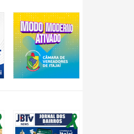
nsal com indicadores do mercado de
5
as de emprego em diferentes setores
bertas e amplia geração de empregos
a abre vagas em 5 cidades de Santa
unidades de emprego
e Oportunidades em Navegantes (SC)