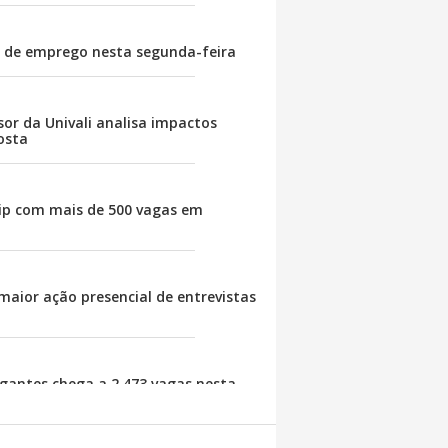
s de emprego nesta segunda-feira
sor da Univali analisa impactos
osta
ip com mais de 500 vagas em
maior ação presencial de entrevistas
antes chega a 2.473 vagas nesta