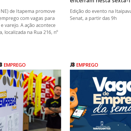
encerram nesta sexta-fe
SINE) de Itapema promove
Edição do evento na Itaipav
e emprego com vagas para
Senat, a partir das 9h
e varejo. A ação acontece
, localizada na Rua 216, nº
EMPREGO
EMPREGO