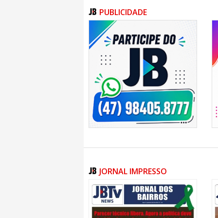
PUBLICIDADE
BALNEÁRIO CAMBORIÚ
07/08/2026 | 07:00
Baile da integraç
Pais acontece nesta
GERAL
07/08/2026 | 07:00
ALESC: Mais de 50 
tramitação na Ales
GERAL
07/08/2026 | 07:00
JORNAL IMPRESSO
Falta de exames de
diagnósticos de esc
ITAJAÍ