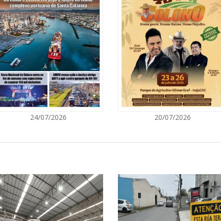
01/02/2026 | 00:10
ENAC encerra cursos de
JBS tem 800 vagas de empreg
sional gastronômica
30/01/2026 | 07:00
Oferta de empregos em Nave
vagas
disponibiliza serviços
28/01/2026 | 07:00
 no Jardim Praiamar
Sine Santa Catarina oferece 
24/07/2026
20/07/2026
22/01/2026 | 07:00
Navegantes oferece mais de 
setores
 alcança maior nota dos
deb
20/01/2026 | 14:52
Santa Catarina tem 8.520 vag
19/01/2026 | 10:58
 são resgatados de cativeiro
Sine SC realizou 150 mil en
pal