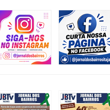
Seplan lança informativo me
trabalho catarinense em 202
13/02/2026 | 07:00
ão em homenagem ao Dia dos
Navegantes oferece 1495 vag
 sexta-feira
10/02/2026 | 11:23
Aurora Coop anuncia vagas a
no Brasil
projetos entram em
c nesta semana
10/02/2026 | 11:26
Emprego: Quantum Engenhari
Catarina
06/02/2026 | 07:00
Navegantes tem 1.401 oport
 ressonância prejudicam
lerose múltipla
06/02/2026 | 08:39
UniFECAF promove Mutirão d