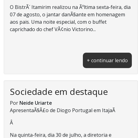
O BistrÃ´ Itamirim realizou na Ãºltima sexta-feira, dia
07 de agosto, o jantar danÃ§ante em homenagem
aos pais. Uma noite especial, com o buffet
caprichado do chef VÃ¢nio Victorino...
+ continuar lendo
Sociedade em destaque
Por
Neide Uriarte
ApresentaÃ§Ã£o de Diogo Portugal em ItajaÃ­
Â
Na quinta-feira, dia 30 de julho, a diretoria e