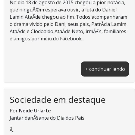
No dia 18 de agosto de 2015 chegou a pior notÃ­cia,
que ninguÃ©m esperava ouvir, a luta do Daniel
Lamin AtaÃ­de chegou ao fim. Todos acompanharam
o drama vivido pelo Dani, seus pais, PatrÃ­cia Lamim
AtaÃ­de e Clodoaldo AtaÃ­de Neto, irmÃ£s, familiares
e amigos por meio do Facebook...
+ continuar lendo
Sociedade em destaque
Por
Neide Uriarte
Jantar danÃ§ante do Dia dos Pais
Â