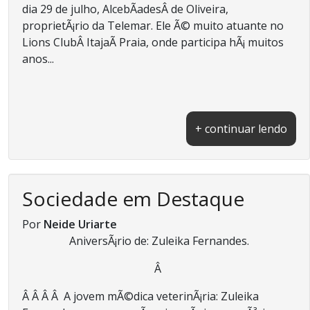
dia 29 de julho, AlcebÃ­adesÂ de Oliveira,
proprietÃ¡rio da Telemar. Ele Ã© muito atuante no
Lions ClubÂ ItajaÃ­ Praia, onde participa hÃ¡ muitos
anos...
+ continuar lendo
Sociedade em Destaque
Por
Neide Uriarte
AniversÃ¡rio de: Zuleika Fernandes.
Â
Â Â Â Â A jovem mÃ©dica veterinÃ¡ria: Zuleika