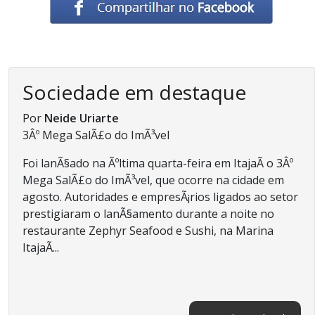
Sociedade em destaque
Por
Neide Uriarte
3Âº Mega SalÃ£o do ImÃ³vel
Foi lanÃ§ado na Ãºltima quarta-feira em ItajaÃ­ o 3Âº
Mega SalÃ£o do ImÃ³vel, que ocorre na cidade em
agosto. Autoridades e empresÃ¡rios ligados ao setor
prestigiaram o lanÃ§amento durante a noite no
restaurante Zephyr Seafood e Sushi, na Marina
ItajaÃ­...