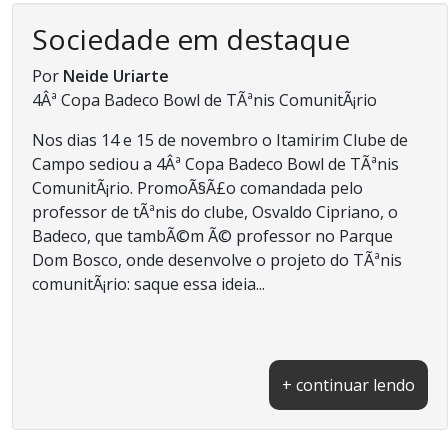
Sociedade em destaque
Por
Neide Uriarte
4Âª Copa Badeco Bowl de TÃªnis ComunitÃ¡rio
Nos dias 14 e 15 de novembro o Itamirim Clube de
Campo sediou a 4Âª Copa Badeco Bowl de TÃªnis
ComunitÃ¡rio. PromoÃ§Ã£o comandada pelo
professor de tÃªnis do clube, Osvaldo Cipriano, o
Badeco, que tambÃ©m Ã© professor no Parque
Dom Bosco, onde desenvolve o projeto do TÃªnis
comunitÃ¡rio: saque essa ideia...
+ continuar lendo