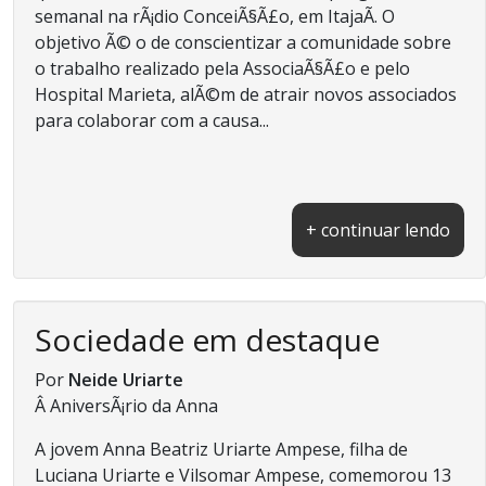
semanal na rÃ¡dio ConceiÃ§Ã£o, em ItajaÃ­. O
objetivo Ã© o de conscientizar a comunidade sobre
o trabalho realizado pela AssociaÃ§Ã£o e pelo
Hospital Marieta, alÃ©m de atrair novos associados
para colaborar com a causa...
+ continuar lendo
Sociedade em destaque
Por
Neide Uriarte
Â AniversÃ¡rio da Anna
A jovem Anna Beatriz Uriarte Ampese, filha de
Luciana Uriarte e Vilsomar Ampese, comemorou 13