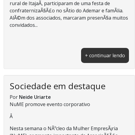
rural de ItajaÃ­, participaram de uma festa de
confraternizaÃ§Ã£o no sÃ­tio do Ademar e famÃ­lia.
AlÃ©m dos associados, marcaram presenÃ§a muitos
convidados...
+ continuar lendo
Sociedade em destaque
Por
Neide Uriarte
NuME promove evento corporativo
Â
Nesta semana o NÃºcleo da Mulher EmpresÃ¡ria