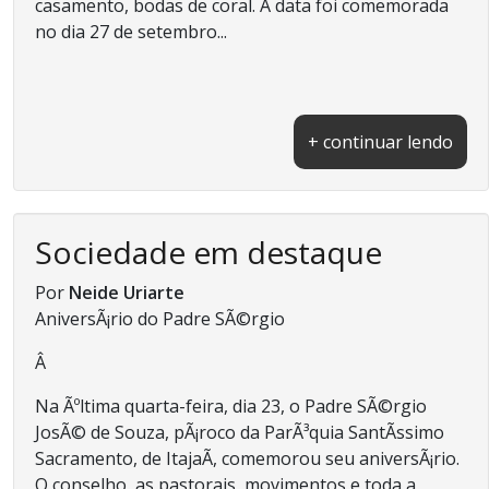
casamento, bodas de coral. A data foi comemorada
no dia 27 de setembro...
+ continuar lendo
Sociedade em destaque
Por
Neide Uriarte
AniversÃ¡rio do Padre SÃ©rgio
Â
Na Ãºltima quarta-feira, dia 23, o Padre SÃ©rgio
JosÃ© de Souza, pÃ¡roco da ParÃ³quia SantÃ­ssimo
Sacramento, de ItajaÃ­, comemorou seu aniversÃ¡rio.
O conselho, as pastorais, movimentos e toda a