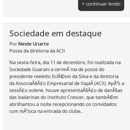
+ continuar lendo
Sociedade em destaque
Por
Neide Uriarte
Posse da diretoria da ACII
Na sexta-feira, dia 11 de dezembro, foi realizada na
Sociedade Guarani a cerimÃ´nia de posse do
presidente reeleito EclÃ©sio da Silva e da diretoria
da AssociaÃ§Ã£o Empresarial de ItajaÃ­ (ACII). ApÃ³s a
sessÃ£o solene, houve apresentaÃ§Ã£o de danÃ§as
das bailarinas do Instituto Crescer, que tambÃ©m
abrilhantou a noite recepcionando os convidados
com mÃºsica na entrada do clube...