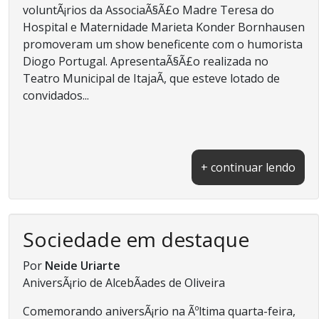
voluntÃ¡rios da AssociaÃ§Ã£o Madre Teresa do
Hospital e Maternidade Marieta Konder Bornhausen
promoveram um show beneficente com o humorista
Diogo Portugal. ApresentaÃ§Ã£o realizada no
Teatro Municipal de ItajaÃ­, que esteve lotado de
convidados...
+ continuar lendo
Sociedade em destaque
Por
Neide Uriarte
AniversÃ¡rio de AlcebÃ­ades de Oliveira
Comemorando aniversÃ¡rio na Ãºltima quarta-feira,