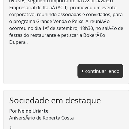
(NuME), segmento importante da AssociaÃ§Ã£o
Empresarial de ItajaÃ­ (ACII), promoveu um evento
corporativo, reunindo associadas e convidados, para
o programa Grande Venda o Peixe. A reuniÃ£o
ocorreu no dia 1Âº de setembro, 18h30, no salÃ£o de
festas do restaurante e petiscaria BokerÃ£o
Dupera...
+ continuar lendo
Sociedade em destaque
Por
Neide Uriarte
AniversÃ¡rio de Roberta Costa