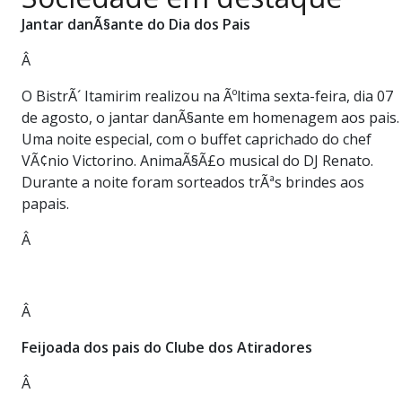
PUBLICAÇÕES LEGAIS
Jantar danÃ§ante do Dia dos Pais
CONTATO
Â
O BistrÃ´ Itamirim realizou na Ãºltima sexta-feira, dia 07
de agosto, o jantar danÃ§ante em homenagem aos pais.
Uma noite especial, com o buffet caprichado do chef
VÃ¢nio Victorino. AnimaÃ§Ã£o musical do DJ Renato.
Durante a noite foram sorteados trÃªs brindes aos
papais.
Â
Â
Feijoada dos pais do Clube dos Atiradores
Â