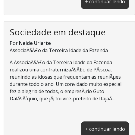
+ continuar lendo
Sociedade em destaque
Por
Neide Uriarte
AssociaÃ§Ã£o da Terceira Idade da Fazenda
A AssociaÃ§Ã£o da Terceira Idade da Fazenda
realizou uma confraternizaÃ§Ã£o de PÃ¡scoa,
reunindo as idosas que frequentam as reuniÃµes
durante todo o ano. Um convidado muito especial
fez a alegria de todas, o empresÃ¡rio Guto
DalÃ§Ã³quio, que jÃ¡ foi vice-prefeito de ItajaÃ­...
+ continuar lendo