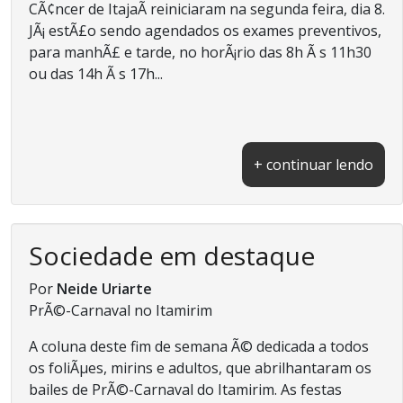
CÃ¢ncer de ItajaÃ­ reiniciaram na segunda feira, dia 8.
JÃ¡ estÃ£o sendo agendados os exames preventivos,
para manhÃ£ e tarde, no horÃ¡rio das 8h Ã s 11h30
ou das 14h Ã s 17h...
+ continuar lendo
Sociedade em destaque
Por
Neide Uriarte
PrÃ©-Carnaval no Itamirim
A coluna deste fim de semana Ã© dedicada a todos
os foliÃµes, mirins e adultos, que abrilhantaram os
bailes de PrÃ©-Carnaval do Itamirim. As festas