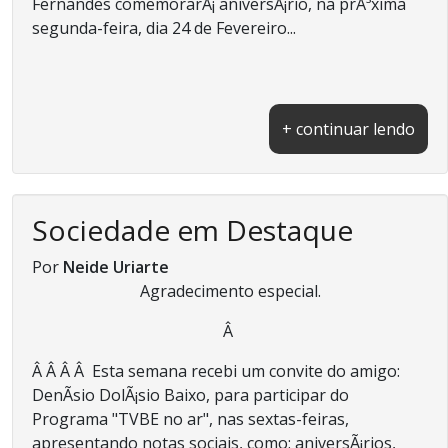
Fernandes comemorarÃ¡ aniversÃ¡rio, na prÃ³xima
segunda-feira, dia 24 de Fevereiro...
+ continuar lendo
Sociedade em Destaque
Por
Neide Uriarte
Agradecimento especial.
Â
Â Â Â Â Esta semana recebi um convite do amigo:
DenÃ­sio DolÃ¡sio Baixo, para participar do
Programa "TVBE no ar", nas sextas-feiras,
apresentando notas sociais, como: aniversÃ¡rios,