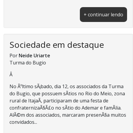
+ continuar lendo
Sociedade em destaque
Por
Neide Uriarte
Turma do Bugio
Â
No Ãºltimo sÃ¡bado, dia 12, os associados da Turma
do Bugio, que possuem sÃ­tios no Rio do Meio, zona
rural de ItajaÃ­, participaram de uma festa de
confraternizaÃ§Ã£o no sÃ­tio do Ademar e famÃ­lia.
AlÃ©m dos associados, marcaram presenÃ§a muitos
convidados...