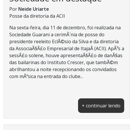
Por
Neide Uriarte
Posse da diretoria da ACII
Na sexta-feira, dia 11 de dezembro, foi realizada na
Sociedade Guarani a cerimÃ´nia de posse do
presidente reeleito EclÃ©sio da Silva e da diretoria
da AssociaÃ§Ã£o Empresarial de ItajaÃ­ (ACII). ApÃ³s a
sessÃ£o solene, houve apresentaÃ§Ã£o de danÃ§as
das bailarinas do Instituto Crescer, que tambÃ©m
abrilhantou a noite recepcionando os convidados
com mÃºsica na entrada do clube...
+ continuar lendo