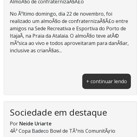
AlmoÃ§o de confraternizaÃ§Ã£o
No Ãºltimo domingo, dia 22 de novembro, foi
realizado um almoÃ§o de confraternizaÃ§Ã£o entre
amigos na Sede Recreativa e Esportiva do Porto de
ItajaÃ­, na Praia da Atalaia. O almoÃ§o teve atÃ©
mÃºsica ao vivo e todos aproveitaram para danÃ§ar,
inclusive as crianÃ§as...
+ continuar lendo
Sociedade em destaque
Por
Neide Uriarte
4Âª Copa Badeco Bowl de TÃªnis ComunitÃ¡rio