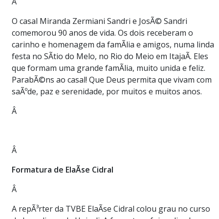
Â
O casal Miranda Zermiani Sandri e JosÃ© Sandri
comemorou 90 anos de vida. Os dois receberam o
carinho e homenagem da famÃ­lia e amigos, numa linda
festa no SÃ­tio do Melo, no Rio do Meio em ItajaÃ­. Eles
que formam uma grande famÃ­lia, muito unida e feliz.
ParabÃ©ns ao casal! Que Deus permita que vivam com
saÃºde, paz e serenidade, por muitos e muitos anos.
Â
Â
Formatura de ElaÃ­se Cidral
Â
A repÃ³rter da TVBE ElaÃ­se Cidral colou grau no curso