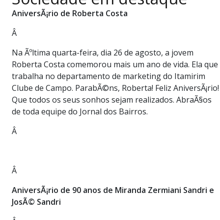
PUBLICAÇÕES LEGAIS
AniversÃ¡rio de Roberta Costa
CONTATO
Â
Na Ãºltima quarta-feira, dia 26 de agosto, a jovem
Roberta Costa comemorou mais um ano de vida. Ela que
trabalha no departamento de marketing do Itamirim
Clube de Campo. ParabÃ©ns, Roberta! Feliz AniversÃ¡rio!
Que todos os seus sonhos sejam realizados. AbraÃ§os
de toda equipe do Jornal dos Bairros.
Â
Â
AniversÃ¡rio de 90 anos de Miranda Zermiani Sandri e
JosÃ© Sandri