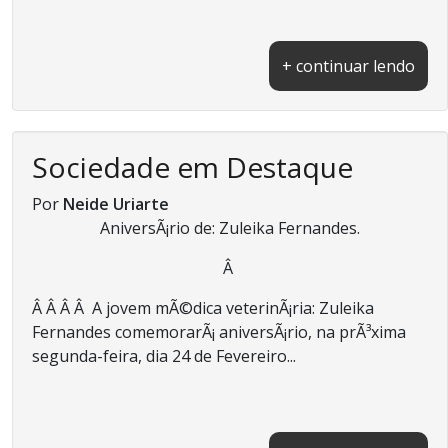
+ continuar lendo
Sociedade em Destaque
Por
Neide Uriarte
AniversÃ¡rio de: Zuleika Fernandes.
Â
Â Â Â Â A jovem mÃ©dica veterinÃ¡ria: Zuleika
Fernandes comemorarÃ¡ aniversÃ¡rio, na prÃ³xima
segunda-feira, dia 24 de Fevereiro...