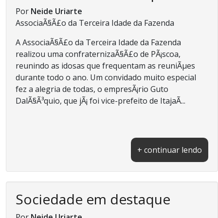
Por
Neide Uriarte
AssociaÃ§Ã£o da Terceira Idade da Fazenda
A AssociaÃ§Ã£o da Terceira Idade da Fazenda
realizou uma confraternizaÃ§Ã£o de PÃ¡scoa,
reunindo as idosas que frequentam as reuniÃµes
durante todo o ano. Um convidado muito especial
fez a alegria de todas, o empresÃ¡rio Guto
DalÃ§Ã³quio, que jÃ¡ foi vice-prefeito de ItajaÃ­...
+ continuar lendo
Sociedade em destaque
Por
Neide Uriarte