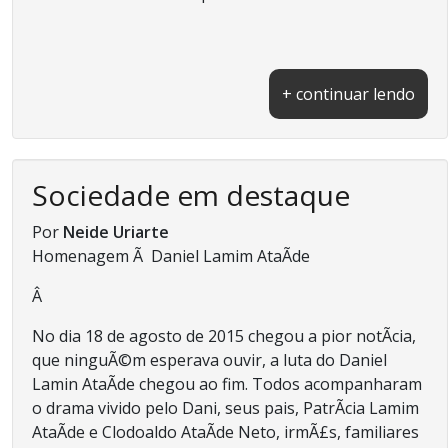
+ continuar lendo
Sociedade em destaque
Por
Neide Uriarte
Homenagem Ã Daniel Lamim AtaÃ­de
Â
No dia 18 de agosto de 2015 chegou a pior notÃ­cia,
que ninguÃ©m esperava ouvir, a luta do Daniel
Lamin AtaÃ­de chegou ao fim. Todos acompanharam
o drama vivido pelo Dani, seus pais, PatrÃ­cia Lamim
AtaÃ­de e Clodoaldo AtaÃ­de Neto, irmÃ£s, familiares