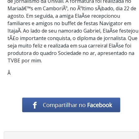
de Jornalismo da Univali. A formatura foi realizada no
Mariaâ€™s em CamboriÃº, no Ãºltimo sÃ¡bado, dia 22 de
agosto. Em seguida, a amiga ElaÃ­se recepcionou
familiares e amigos no buffet de festas Navigator em
ItajaÃ­. Ao lado de seu namorado Gabriel, ElaÃ­se festejou
tÃ£o importante conquista, o diploma de jornalista. Que
seja muito feliz e realizada em sua carreira! ElaÃ­se foi
produtora do quadro Sociedade no ar, apresentado na
TVBE por mim.
Â