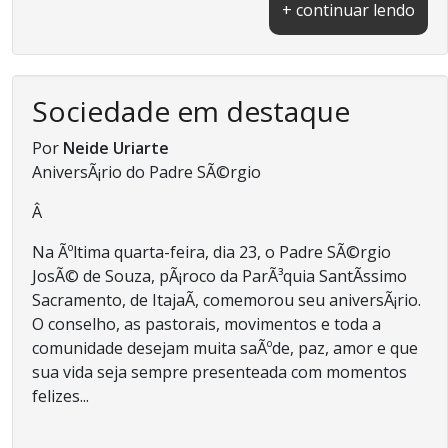
+ continuar lendo
Sociedade em destaque
Por
Neide Uriarte
AniversÃ¡rio do Padre SÃ©rgio
Â
Na Ãºltima quarta-feira, dia 23, o Padre SÃ©rgio
JosÃ© de Souza, pÃ¡roco da ParÃ³quia SantÃ­ssimo
Sacramento, de ItajaÃ­, comemorou seu aniversÃ¡rio.
O conselho, as pastorais, movimentos e toda a
comunidade desejam muita saÃºde, paz, amor e que
sua vida seja sempre presenteada com momentos
felizes...