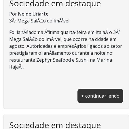
Sociedade em destaque
Por
Neide Uriarte
3Âº Mega SalÃ£o do ImÃ³vel
Foi lanÃ§ado na Ãºltima quarta-feira em ItajaÃ­ o 3Âº
Mega SalÃ£o do ImÃ³vel, que ocorre na cidade em
agosto. Autoridades e empresÃ¡rios ligados ao setor
prestigiaram o lanÃ§amento durante a noite no
restaurante Zephyr Seafood e Sushi, na Marina
ItajaÃ­...
+ continuar lendo
Sociedade em destaque