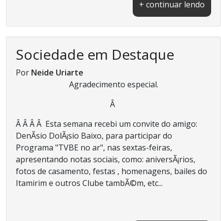
+ continuar lendo
Sociedade em Destaque
Por
Neide Uriarte
Agradecimento especial.
Â
Â Â Â Â Esta semana recebi um convite do amigo:
DenÃ­sio DolÃ¡sio Baixo, para participar do
Programa "TVBE no ar", nas sextas-feiras,
apresentando notas sociais, como: aniversÃ¡rios,
fotos de casamento, festas , homenagens, bailes do
Itamirim e outros Clube tambÃ©m, etc...