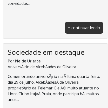
convidados...
+ continuar lendo
Sociedade em destaque
Por
Neide Uriarte
AniversÃ¡rio de AlcebÃ­ades de Oliveira
Comemorando aniversÃ¡rio na Ãºltima quarta-feira,
dia 29 de julho, AlcebÃ­adesÂ de Oliveira,
proprietÃ¡rio da Telemar. Ele Ã© muito atuante no
Lions ClubÂ ItajaÃ­ Praia, onde participa hÃ¡ muitos
anos...