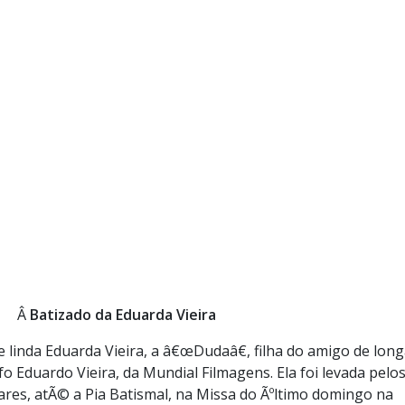
Â
Batizado da Eduarda Vieira
e linda Eduarda Vieira, a â€œDudaâ€, filha do amigo de lon
 Eduardo Vieira, da Mundial Filmagens. Ela foi levada pelo
iares, atÃ© a Pia Batismal, na Missa do Ãºltimo domingo na