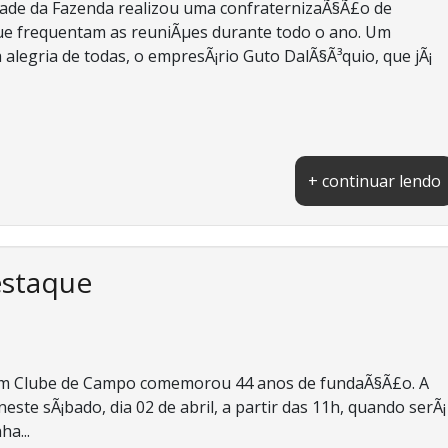
dade da Fazenda realizou uma confraternizaÃ§Ã£o de
que frequentam as reuniÃµes durante todo o ano. Um
 alegria de todas, o empresÃ¡rio Guto DalÃ§Ã³quio, que jÃ¡
+ continuar lendo
estaque
rim Clube de Campo comemorou 44 anos de fundaÃ§Ã£o. A
te sÃ¡bado, dia 02 de abril, a partir das 11h, quando serÃ¡
ha...