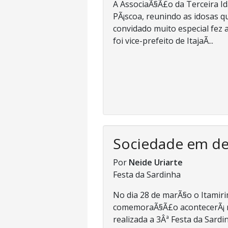
A AssociaÃ§Ã£o da Terceira I
PÃ¡scoa, reunindo as idosas 
convidado muito especial fez a
foi vice-prefeito de ItajaÃ­...
Sociedade em d
Por
Neide Uriarte
Festa da Sardinha
No dia 28 de marÃ§o o Itami
comemoraÃ§Ã£o acontecerÃ¡ nes
realizada a 3Âª Festa da Sardin