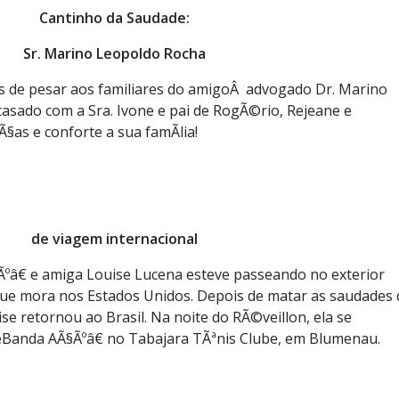
Cantinho da Saudade:
Sr. Marino Leopoldo Rocha
s de pesar aos familiares do amigoÂ advogado Dr. Marino
asado com a Sra. Ivone e pai de RogÃ©rio, Rejeane e
§as e conforte a sua famÃ­lia!
de viagem internacional
â€ e amiga Louise Lucena esteve passeando no exterior
e que mora nos Estados Unidos. Depois de matar as saudades 
uise retornou ao Brasil. Na noite do RÃ©veillon, ela se
Banda AÃ§Ãºâ€ no Tabajara TÃªnis Clube, em Blumenau.