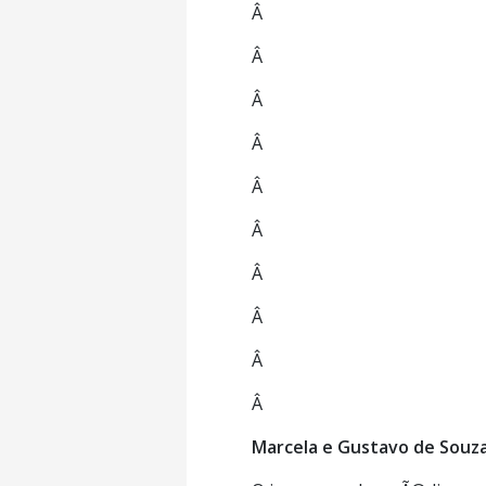
Â
Â
Â
Â
Â
Â
Â
Â
Â
Â
Marcela e Gustavo de Souz