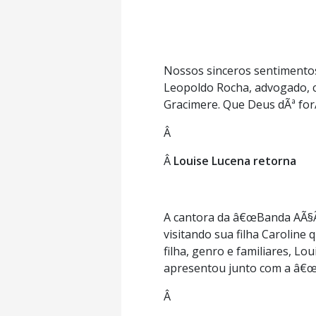
Nossos sinceros sentimento
Leopoldo Rocha, advogado, c
Gracimere. Que Deus dÃª forÃ
Â
Â
Louise Lucena retorna
A cantora da â€œBanda AÃ§Ãº
visitando sua filha Carolin
filha, genro e familiares, Lo
apresentou junto com a â€œ
Â