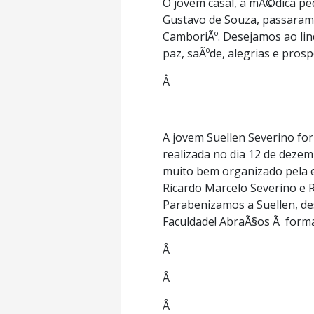
O jovem casal, a mÃ©dica ped
Gustavo de Souza, passaram
CamboriÃº. Desejamos ao lin
paz, saÃºde, alegrias e prosp
Â
A jovem Suellen Severino fo
realizada no dia 12 de deze
muito bem organizado pela e
Ricardo Marcelo Severino e 
Parabenizamos a Suellen, de
Faculdade! AbraÃ§os Ã forman
Â
Â
Â