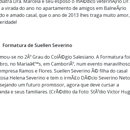
iatra Dra. Marcela e seu esposo o mÃ©dico veterinÃ¡rio Dr.
 a virada do ano no apartamento de amigos em BalneÃ¡rio
do e amado casal, que o ano de 2013 lhes traga muito amor,
eridade!
Formatura de Suellen Severino
rmou-se no 2Âº Grau do ColÃ©gio Salesiano. A Formatura fo
mbro, no Mariaâ€™s, em CamboriÃº, num evento maravilhoso
mpresa Ramos e Flores. Suellen Severino Ã© filha do casal
Rosa Helena Severino e tem o irmÃ£o DÃ©cio Severino Neto
sejando um futuro promissor, agora que deve cursar a
da e seus familiares. (CrÃ©dito da Foto: StÃºdio Victor Hug