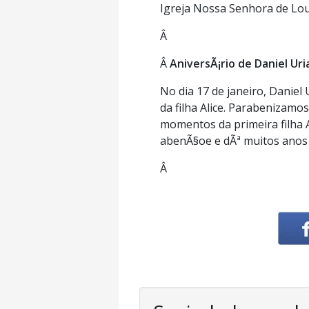
Igreja Nossa Senhora de Lou
Â
Â
AniversÃ¡rio de Daniel Uri
No dia 17 de janeiro, Daniel
da filha Alice. Parabenizamo
momentos da primeira filha 
abenÃ§oe e dÃª muitos anos 
Â