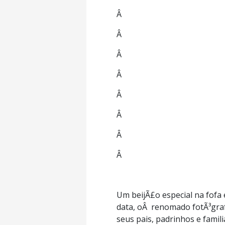
Â
Â
Â
Â
Â
Â
Â
Â
Um beijÃ£o especial na fofa 
data, oÂ renomado fotÃ³grafo
seus pais, padrinhos e famil