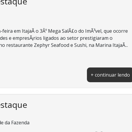
estaque
-feira em ItajaÃ­ o 3Âº Mega SalÃ£o do ImÃ³vel, que ocorre
des e empresÃ¡rios ligados ao setor prestigiaram o
o restaurante Zephyr Seafood e Sushi, na Marina ItajaÃ­...
+ continuar lendo
estaque
de da Fazenda