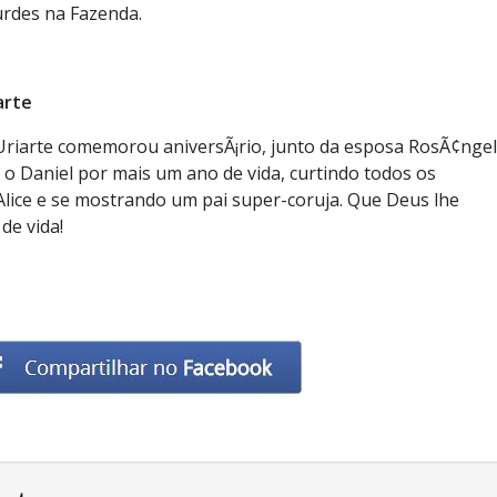
rdes na Fazenda.
arte
 Uriarte comemorou aniversÃ¡rio, junto da esposa RosÃ¢ngel
s o Daniel por mais um ano de vida, curtindo todos os
Alice e se mostrando um pai super-coruja. Que Deus lhe
de vida!