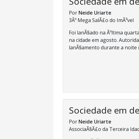
Sociedade em d
Por
Neide Uriarte
3Âº Mega SalÃ£o do ImÃ³vel
Foi lanÃ§ado na Ãºltima quarta
na cidade em agosto. Autorida
lanÃ§amento durante a noite n
Sociedade em d
Por
Neide Uriarte
AssociaÃ§Ã£o da Terceira Ida