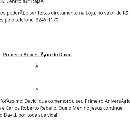
5. Centro â€“ ItajaÃ­.
os poderÃ£o ser feitas diretamente na Loja, no valor de R$
s pelo telefone: 3246-1170.
Primeiro AniversÃ¡rio do David
Â
Â
 fofÃ­ssimo: David, que comemorou seu Primeiro AniversÃ¡rio
e e Carlos Roberto Rebello. Que o Menino Jesus continue
David, por toda sua vida!