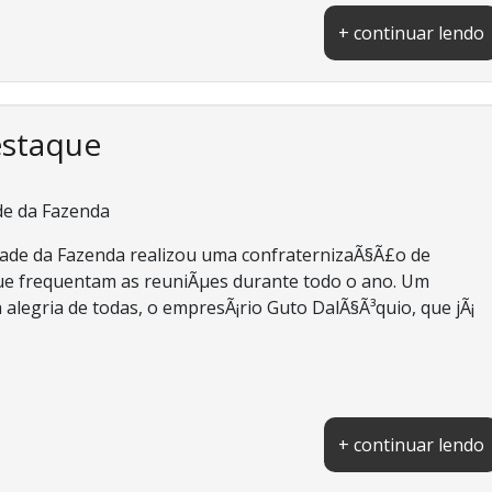
+ continuar lendo
estaque
de da Fazenda
dade da Fazenda realizou uma confraternizaÃ§Ã£o de
que frequentam as reuniÃµes durante todo o ano. Um
 alegria de todas, o empresÃ¡rio Guto DalÃ§Ã³quio, que jÃ¡
+ continuar lendo