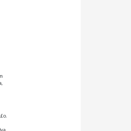
em
a,
Ã£o.
va,