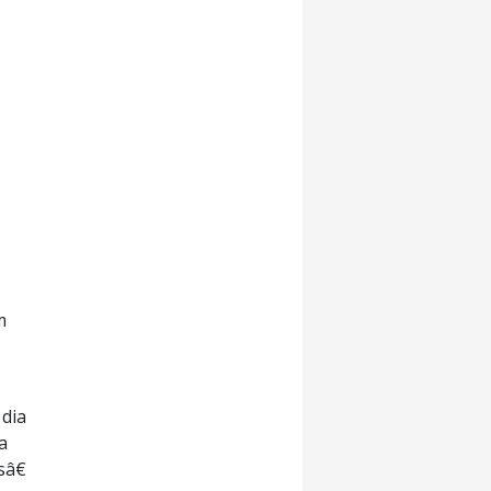
m
 dia
a
sâ€