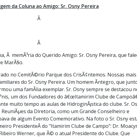
em da Coluna ao Amigo: Sr. Osny Pereira
Â
Â
a, Ã memÃ³ria do Querido Amigo: Sr. Osny Pereira, que fal
de MarÃ§o.
rrado no CemitÃ©rio Parque dos CrisÃ¢ntemos. Nossas mais
amiliares do Sr. Osny Pereira. Um homem Ã­ntegro, que junt
ormou uma famÃ­lia exemplar. Sr. Osny sempre se destacou n
ªnis, um dos Fundadores do â€œItamirim Clube de Campoâ€
 muito tempo as aulas de HidroginÃ¡stica do clube. Sr. O
 ReuniÃµes da Diretoria, como um Grande Conselheiro e
ipava de algum Evento Comemorativo. Na foto o Sr. Osny est
meiro PresidenteÂ do "Itamirim Clube de Campo": Dr. Moacy
 Ribeiro Werner, que Ã© o atual Presidente do Clube. Que