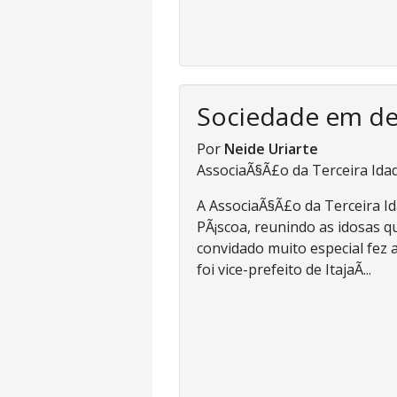
Sociedade em d
Por
Neide Uriarte
AssociaÃ§Ã£o da Terceira Ida
A AssociaÃ§Ã£o da Terceira I
PÃ¡scoa, reunindo as idosas 
convidado muito especial fez a
foi vice-prefeito de ItajaÃ­...