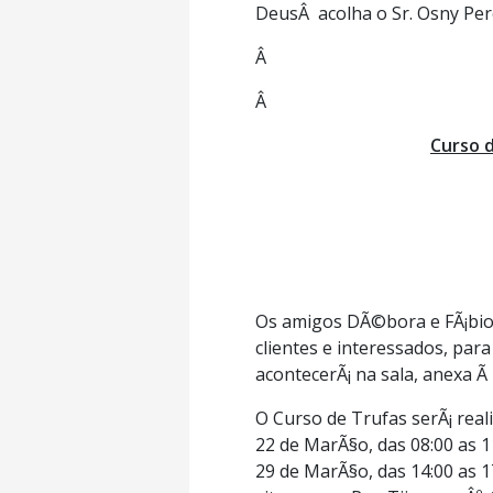
DeusÂ acolha o Sr. Osny Per
Â
Â
Curso d
Os amigos DÃ©bora e FÃ¡bio, 
clientes e interessados, par
acontecerÃ¡ na sala, anexa Ã
O Curso de Trufas serÃ¡ real
22 de MarÃ§o, das 08:00 as 1
29 de MarÃ§o, das 14:00 as 1