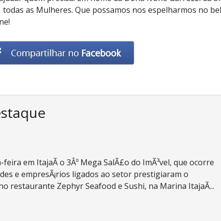
todas as Mulheres. Que possamos nos espelharmos no be
ne!
estaque
-feira em ItajaÃ­ o 3Âº Mega SalÃ£o do ImÃ³vel, que ocorre
des e empresÃ¡rios ligados ao setor prestigiaram o
o restaurante Zephyr Seafood e Sushi, na Marina ItajaÃ­...