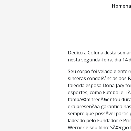
Homenag
Dedico a Coluna desta seman
nesta segunda-feira, dia 14 
Seu corpo foi velado e ente
sinceras condolÃªncias aos F
falecida esposa Dona Jacy f
esportes, como Futebol e TÃ
tambÃ©m freqÃ¼entou durante
era presenÃ§a garantida nas
sempre que possÃ­vel partic
ladeado pelo Fundador e Pri
Werner e seu filho: SÃ©rgio