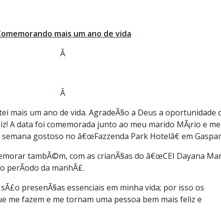
Comemorando mais um ano de vida
Â
Â
ei mais um ano de vida. AgradeÃ§o a Deus a oportunidade 
feliz! A data foi comemorada junto ao meu marido MÃ¡rio e m
l de semana gostoso no â€œFazzenda Park Hotelâ€ em Gaspar
memorar tambÃ©m, com as crianÃ§as do â€œCEI Dayana Mar
no perÃ­odo da manhÃ£.
 sÃ£o presenÃ§as essenciais em minha vida; por isso os
que me fazem e me tornam uma pessoa bem mais feliz e