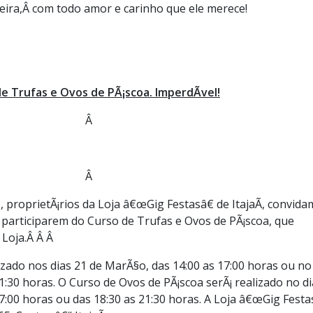
eira,Â com todo amor e carinho que ele merece!
e Trufas e Ovos de PÃ¡scoa. ImperdÃ­vel!
Â
Â
proprietÃ¡rios da Loja â€œGig Festasâ€ de ItajaÃ­, convida
a participarem do Curso de Trufas e Ovos de PÃ¡scoa, que
 Loja.Â Â Â
izado nos dias 21 de MarÃ§o, das 14:00 as 17:00 horas ou no
1:30 horas. O Curso de Ovos de PÃ¡scoa serÃ¡ realizado no di
7:00 horas ou das 18:30 as 21:30 horas. A Loja â€œGig Festa