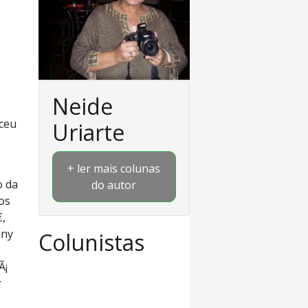
Neide
eceu
Uriarte
+ ler mais colunas
o da
do autor
os
,
sny
Colunistas
Ã¡
r