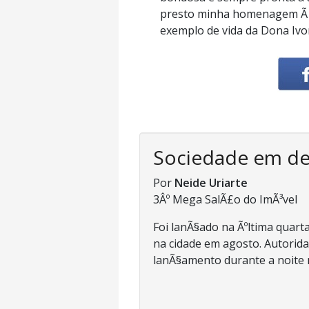
presto minha homenagem Ã 
exemplo de vida da Dona Ivo
Sociedade em d
Por
Neide Uriarte
3Âº Mega SalÃ£o do ImÃ³vel
Foi lanÃ§ado na Ãºltima quarta
na cidade em agosto. Autorida
lanÃ§amento durante a noite n