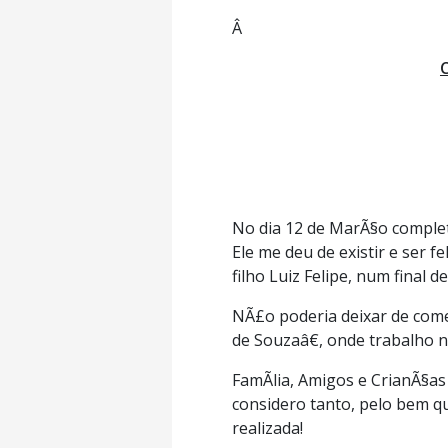
Â
No dia 12 de MarÃ§o complet
Ele me deu de existir e ser 
filho Luiz Felipe, num fina
NÃ£o poderia deixar de co
de Souzaâ€, onde trabalho 
FamÃ­lia, Amigos e CrianÃ§as
considero tanto, pelo bem 
realizada!