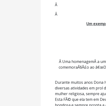
Â
Â
Um exemplo
Â Uma homenagemÂ a uma G
comemoraÃ§Ã£o ao â€œDia 
Durante muitos anos Dona Iv
diversas atividades em prol
mulher religiosa, sempre aj
Esta FÃ© que ela tem em Deu
bondosa e sempre pronta a a