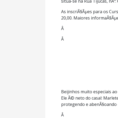
situa-se na Rua Tijucas, nÂº: 6
As inscriÃ§Ãµes para os Curs
20,00. Maiores informaÃ§Ãµe
Â
Â
Beijinhos muito especiais ao
Ele Ã© neto do casal: Marlet
protegendo e abenÃ§oando o 
Â