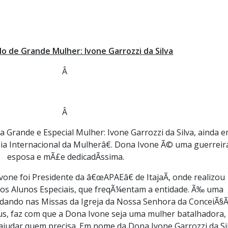
 de Grande Mulher: Ivone Garrozzi da Silva
Â
Â
rande e Especial Mulher: Ivone Garrozzi da Silva, ainda 
Internacional da Mulherâ€. Dona Ivone Ã© uma guerreir
esposa e mÃ£e dedicadÃ­ssima.
one foi Presidente da â€œAPAEâ€ de ItajaÃ­, onde realizou
 dos Alunos Especiais, que freqÃ¼entam a entidade. Ã‰ uma
udando nas Missas da Igreja da Nossa Senhora da ConceiÃ§
s, faz com que a Dona Ivone seja uma mulher batalhadora,
judar quem precisa. Em nome da Dona Ivone Garrozzi da Sil