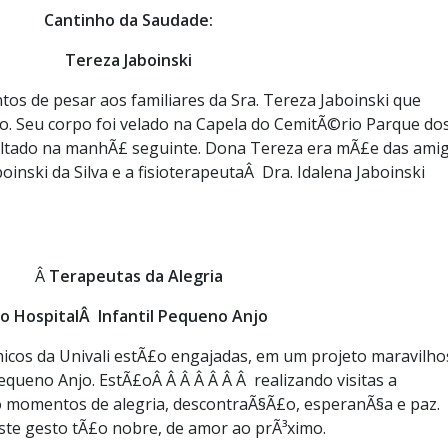
Cantinho da Saudade:
Tereza Jaboinski
os de pesar aos familiares da Sra. Tereza Jaboinski que
ro. Seu corpo foi velado na Capela do CemitÃ©rio Parque do
ultado na manhÃ£ seguinte. Dona Tereza era mÃ£e das amig
oinski da Silva e a fisioterapeutaÂ Dra. Idalena Jaboinski
Â
Terapeutas da Alegria
o HospitalÂ Infantil Pequeno Anjo
cos da Univali estÃ£o engajadas, em um projeto maravilho
Pequeno Anjo. EstÃ£oÂ Â Â Â Â Â Â realizando visitas a
 momentos de alegria, descontraÃ§Ã£o, esperanÃ§a e paz.
te gesto tÃ£o nobre, de amor ao prÃ³ximo.