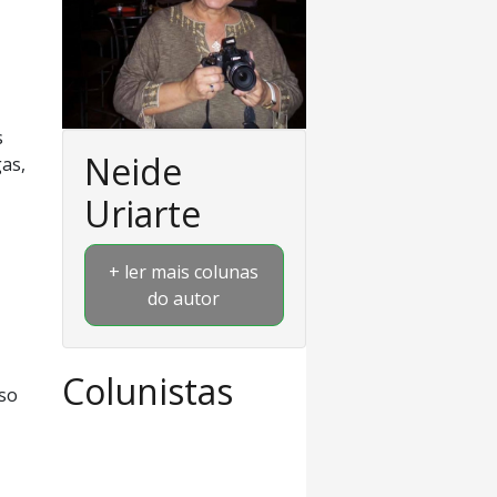
s
Neide
as,
Uriarte
+ ler mais colunas
do autor
Colunistas
so