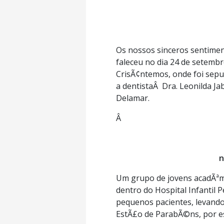
Os nossos sinceros sentiment
faleceu no dia 24 de setemb
CrisÃ¢ntemos, onde foi sep
a dentistaÂ Dra. Leonilda Jab
Delamar.
Â
n
Um grupo de jovens acadÃªmi
dentro do Hospital Infantil 
pequenos pacientes, levando
EstÃ£o de ParabÃ©ns, por es