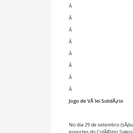
Â
Â
Â
Â
Â
Â
Â
Â
Jogo de VÃ´lei SolidÃ¡rio
No dia 29 de setembro (sÃ¡ba
esportes do ColÃ©gio Salesi