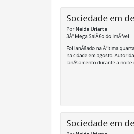
Sociedade em d
Por
Neide Uriarte
3Âº Mega SalÃ£o do ImÃ³vel
Foi lanÃ§ado na Ãºltima quarta
na cidade em agosto. Autorida
lanÃ§amento durante a noite n
Sociedade em d
Por
Neide Uriarte