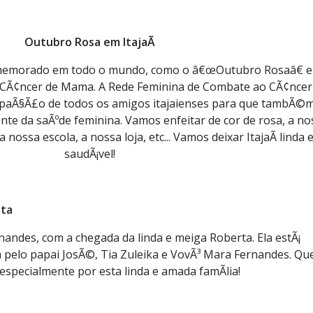
Outubro Rosa em ItajaÃ­
memorado em todo o mundo, como o â€œOutubro Rosaâ€ 
CÃ¢ncer de Mama. A Rede Feminina de Combate ao CÃ¢ncer
ticipaÃ§Ã£o de todos os amigos itajaienses para que tambÃ©
te da saÃºde feminina. Vamos enfeitar de cor de rosa, a no
a nossa escola, a nossa loja, etc... Vamos deixar ItajaÃ­ linda 
saudÃ¡vel!
sta
rnandes, com a chegada da linda e meiga Roberta. Ela estÃ¡
pelo papai JosÃ©, Tia Zuleika e VovÃ³ Mara Fernandes. Qu
specialmente por esta linda e amada famÃ­lia!