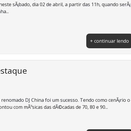
te sÃ¡bado, dia 02 de abril, a partir das 11h, quando serÃ¡
ha...
+ continuar lendo
estaque
lo renomado DJ China foi um sucesso. Tendo como cenÃ¡rio o
ntou com mÃºsicas das dÃ©cadas de 70, 80 e 90...