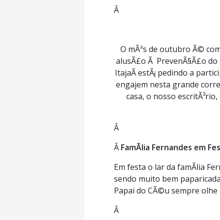
Â
O mÃªs de outubro Ã© co
alusÃ£o Ã PrevenÃ§Ã£o do 
ItajaÃ­ estÃ¡ pedindo a par
engajem nesta grande corren
casa, o nosso escritÃ³rio, 
Â
Â
FamÃ­lia Fernandes em Fe
Em festa o lar da famÃ­lia Fe
sendo muito bem paparicada 
Papai do CÃ©u sempre olhe e
Â