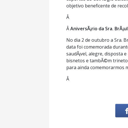
objetivo beneficente de reco
Â
Â
AniversÃ¡rio da Sra. BrÃ¡ul
No dia 2 de outubro a Sra. 
data foi comemorada durante
saudÃ¡vel, alegre, disposta e
bisnetos e tambÃ©m trinetos
para ainda comemorarmos mui
Â