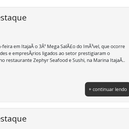
estaque
-feira em ItajaÃ­ o 3Âº Mega SalÃ£o do ImÃ³vel, que ocorre
des e empresÃ¡rios ligados ao setor prestigiaram o
o restaurante Zephyr Seafood e Sushi, na Marina ItajaÃ­...
+ continuar lendo
estaque