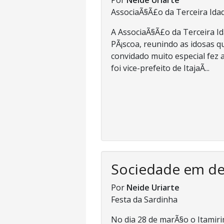
AssociaÃ§Ã£o da Terceira Ida
A AssociaÃ§Ã£o da Terceira I
PÃ¡scoa, reunindo as idosas 
convidado muito especial fez a
foi vice-prefeito de ItajaÃ­...
Sociedade em d
Por
Neide Uriarte
Festa da Sardinha
No dia 28 de marÃ§o o Itami