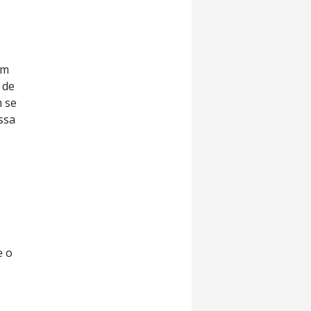
em
 de
m se
ssa
e
e o