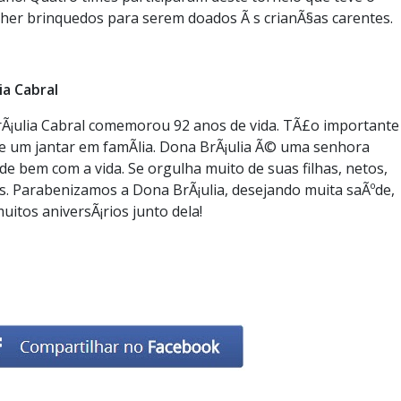
lher brinquedos para serem doados Ã s crianÃ§as carentes.
ia Cabral
BrÃ¡ulia Cabral comemorou 92 anos de vida. TÃ£o importante
 um jantar em famÃ­lia. Dona BrÃ¡ulia Ã© uma senhora
 de bem com a vida. Se orgulha muito de suas filhas, netos,
. Parabenizamos a Dona BrÃ¡ulia, desejando muita saÃºde,
tos aniversÃ¡rios junto dela!