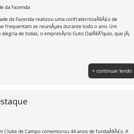
de da Fazenda
dade da Fazenda realizou uma confraternizaÃ§Ã£o de
que frequentam as reuniÃµes durante todo o ano. Um
 alegria de todas, o empresÃ¡rio Guto DalÃ§Ã³quio, que jÃ¡
+ continuar lendo
estaque
rim Clube de Campo comemorou 44 anos de fundaÃ§Ã£o. A