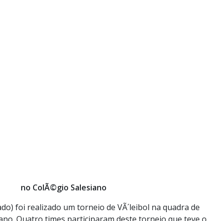
no ColÃ©gio Salesiano
do) foi realizado um torneio de VÃ´leibol na quadra de
ano. Quatro times participaram deste torneio que teve o