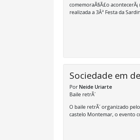
comemoraÃ§Ã£o acontecerÃ¡ nes
realizada a 3Âª Festa da Sardin
Sociedade em d
Por
Neide Uriarte
Baile retrÃ´
O baile retrÃ´ organizado pe
castelo Montemar, o evento co