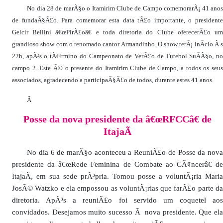
No dia 28 de marÃ§o o Itamirim Clube de Campo comemorarÃ¡ 41 anos
de fundaÃ§Ã£o. Para comemorar esta data tÃ£o importante, o presidente
Gelcir Bellini â€œPirÃ£oâ€ e toda diretoria do Clube oferecerÃ£o um
grandioso show com o renomado cantor Armandinho. O show terÃ¡ inÃ­cio Ã s
22h, apÃ³s o tÃ©rmino do Campeonato de VerÃ£o de Futebol SuÃ­Ã§o, no
campo 2. Este Ã© o presente do Itamirim Clube de Campo, a todos os seus
associados, agradecendo a participaÃ§Ã£o de todos, durante estes 41 anos.
Â
Posse da nova presidente da â€œRFCCâ€ de
ItajaÃ­
No dia 6 de marÃ§o aconteceu a ReuniÃ£o de Posse da nova
presidente da â€œRede Feminina de Combate ao CÃ¢ncerâ€ de
ItajaÃ­, em sua sede prÃ³pria. Tomou posse a voluntÃ¡ria Maria
JosÃ© Watzko e ela empossou as voluntÃ¡rias que farÃ£o parte da
diretoria. ApÃ³s a reuniÃ£o foi servido um coquetel aos
convidados. Desejamos muito sucesso Ã nova presidente. Que ela