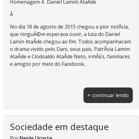
Homenagem Ã Daniel Lamim AtaÃ­de
Â
No dia 18 de agosto de 2015 chegou a pior notÃ­cia,
que ninguÃ©m esperava ouvir, a luta do Daniel
Lamin AtaÃ­de chegou ao fim. Todos acompanharam
o drama vivido pelo Dani, seus pais, PatrÃ­cia Lamim
AtaÃ­de e Clodoaldo AtaÃ­de Neto, irmÃ£s, familiares
e amigos por meio do Facebook...
+ continuar lendo
Sociedade em destaque
Por
Neide Uriarte