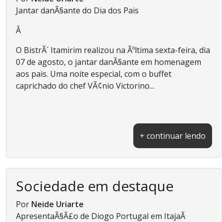
Jantar danÃ§ante do Dia dos Pais
Â
O BistrÃ´ Itamirim realizou na Ãºltima sexta-feira, dia
07 de agosto, o jantar danÃ§ante em homenagem
aos pais. Uma noite especial, com o buffet
caprichado do chef VÃ¢nio Victorino...
+ continuar lendo
Sociedade em destaque
Por
Neide Uriarte
ApresentaÃ§Ã£o de Diogo Portugal em ItajaÃ­