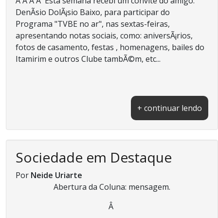
Â Â Â Â Esta semana recebi um convite do amigo:
DenÃ­sio DolÃ¡sio Baixo, para participar do
Programa "TVBE no ar", nas sextas-feiras,
apresentando notas sociais, como: aniversÃ¡rios,
fotos de casamento, festas , homenagens, bailes do
Itamirim e outros Clube tambÃ©m, etc...
+ continuar lendo
Sociedade em Destaque
Por
Neide Uriarte
Abertura da Coluna: mensagem.
Â