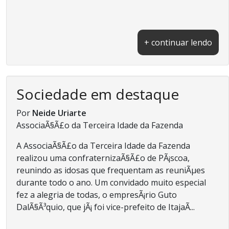
+ continuar lendo
Sociedade em destaque
Por
Neide Uriarte
AssociaÃ§Ã£o da Terceira Idade da Fazenda
A AssociaÃ§Ã£o da Terceira Idade da Fazenda
realizou uma confraternizaÃ§Ã£o de PÃ¡scoa,
reunindo as idosas que frequentam as reuniÃµes
durante todo o ano. Um convidado muito especial
fez a alegria de todas, o empresÃ¡rio Guto
DalÃ§Ã³quio, que jÃ¡ foi vice-prefeito de ItajaÃ­...