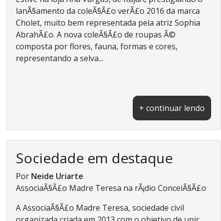
lanÃ§amento da coleÃ§Ã£o verÃ£o 2016 da marca
Cholet, muito bem representada pela atriz Sophia
AbrahÃ£o. A nova coleÃ§Ã£o de roupas Ã©
composta por flores, fauna, formas e cores,
representando a selva...
+ continuar lendo
Sociedade em destaque
Por
Neide Uriarte
AssociaÃ§Ã£o Madre Teresa na rÃ¡dio ConceiÃ§Ã£o
A AssociaÃ§Ã£o Madre Teresa, sociedade civil
organizada criada em 2013 com o objetivo de unir