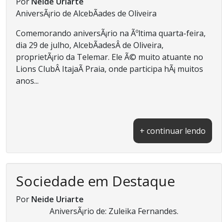
Por
Neide Uriarte
AniversÃ¡rio de AlcebÃ­ades de Oliveira
Comemorando aniversÃ¡rio na Ãºltima quarta-feira,
dia 29 de julho, AlcebÃ­adesÂ de Oliveira,
proprietÃ¡rio da Telemar. Ele Ã© muito atuante no
Lions ClubÂ ItajaÃ­ Praia, onde participa hÃ¡ muitos
anos...
+ continuar lendo
Sociedade em Destaque
Por
Neide Uriarte
AniversÃ¡rio de: Zuleika Fernandes.