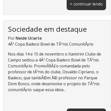
+ continuar lendo
Sociedade em destaque
Por
Neide Uriarte
4Âª Copa Badeco Bowl de TÃªnis ComunitÃ¡rio
Nos dias 14 e 15 de novembro o Itamirim Clube de
Campo sediou a 4Âª Copa Badeco Bowl de TÃªnis
ComunitÃ¡rio. PromoÃ§Ã£o comandada pelo
professor de tÃªnis do clube, Osvaldo Cipriano, o
Badeco, que tambÃ©m Ã© professor no Parque
Dom Bosco, onde desenvolve o projeto do TÃªnis
comunitÃ¡rio: saque essa ideia...