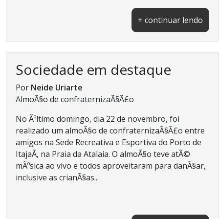
+ continuar lendo
Sociedade em destaque
Por
Neide Uriarte
AlmoÃ§o de confraternizaÃ§Ã£o
No Ãºltimo domingo, dia 22 de novembro, foi
realizado um almoÃ§o de confraternizaÃ§Ã£o entre
amigos na Sede Recreativa e Esportiva do Porto de
ItajaÃ­, na Praia da Atalaia. O almoÃ§o teve atÃ©
mÃºsica ao vivo e todos aproveitaram para danÃ§ar,
inclusive as crianÃ§as...