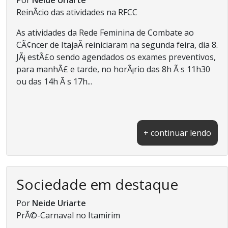
ReinÃ­cio das atividades na RFCC
As atividades da Rede Feminina de Combate ao
CÃ¢ncer de ItajaÃ­ reiniciaram na segunda feira, dia 8.
JÃ¡ estÃ£o sendo agendados os exames preventivos,
para manhÃ£ e tarde, no horÃ¡rio das 8h Ã s 11h30
ou das 14h Ã s 17h...
+ continuar lendo
Sociedade em destaque
Por
Neide Uriarte
PrÃ©-Carnaval no Itamirim