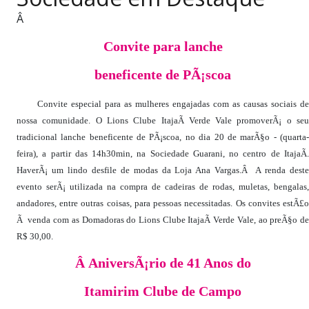
PUBLICAÇÕES LEGAIS
Â
CONTATO
Convite para lanche
beneficente de PÃ¡scoa
Convite especial para as mulheres engajadas com as causas sociais de
nossa comunidade. O Lions Clube ItajaÃ­ Verde Vale promoverÃ¡ o seu
tradicional lanche beneficente de PÃ¡scoa, no dia 20 de marÃ§o - (quarta-
feira), a partir das 14h30min, na Sociedade Guarani, no centro de ItajaÃ­.
HaverÃ¡ um lindo desfile de modas da Loja Ana Vargas.Â A renda deste
evento serÃ¡ utilizada na compra de cadeiras de rodas, muletas, bengalas,
andadores, entre outras coisas, para pessoas necessitadas. Os convites estÃ£o
Ã venda com as Domadoras do Lions Clube ItajaÃ­ Verde Vale, ao preÃ§o de
R$ 30,00.
Â AniversÃ¡rio de 41 Anos do
Itamirim Clube de Campo