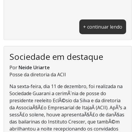
+ continuar lendo
Sociedade em destaque
Por
Neide Uriarte
Posse da diretoria da ACII
Na sexta-feira, dia 11 de dezembro, foi realizada na
Sociedade Guarani a cerimÃ´nia de posse do
presidente reeleito EclÃ©sio da Silva e da diretoria
da AssociaÃ§Ã£o Empresarial de ItajaÃ­ (ACII). ApÃ³s a
sessÃ£o solene, houve apresentaÃ§Ã£o de danÃ§as
das bailarinas do Instituto Crescer, que tambÃ©m
abrilhantou a noite recepcionando os convidados