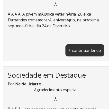
Â
Â Â Â Â A jovem mÃ©dica veterinÃ¡ria: Zuleika
Fernandes comemorarÃ¡ aniversÃ¡rio, na prÃ³xima
segunda-feira, dia 24 de Fevereiro...
+ continuar lendo
Sociedade em Destaque
Por
Neide Uriarte
Agradecimento especial.
Â