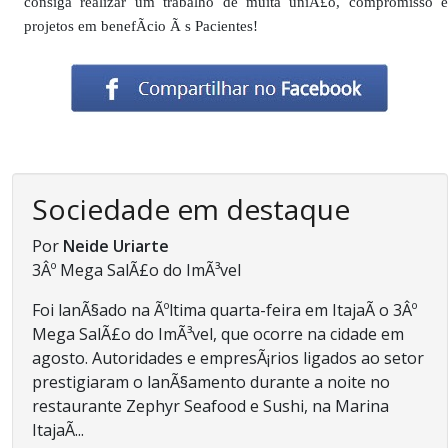
consiga realizar um trabalho de muita uniÃ£o, compromisso e
projetos em benefÃ­cio Ã s Pacientes!
Sociedade em destaque
Por
Neide Uriarte
3Âº Mega SalÃ£o do ImÃ³vel
Foi lanÃ§ado na Ãºltima quarta-feira em ItajaÃ­ o 3Âº
Mega SalÃ£o do ImÃ³vel, que ocorre na cidade em
agosto. Autoridades e empresÃ¡rios ligados ao setor
prestigiaram o lanÃ§amento durante a noite no
restaurante Zephyr Seafood e Sushi, na Marina
ItajaÃ­...