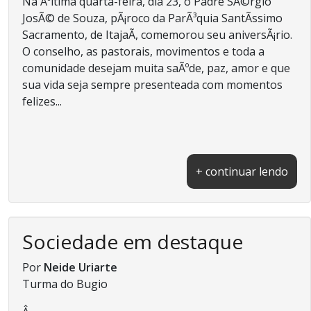
Na Ãºltima quarta-feira, dia 23, o Padre SÃ©rgio
JosÃ© de Souza, pÃ¡roco da ParÃ³quia SantÃ­ssimo
Sacramento, de ItajaÃ­, comemorou seu aniversÃ¡rio.
O conselho, as pastorais, movimentos e toda a
comunidade desejam muita saÃºde, paz, amor e que
sua vida seja sempre presenteada com momentos
felizes...
+ continuar lendo
Sociedade em destaque
Por
Neide Uriarte
Turma do Bugio