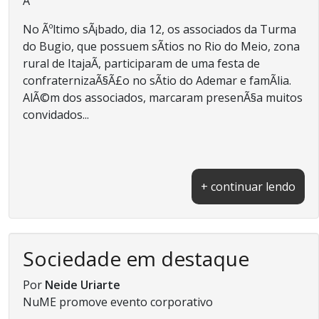
Â
No Ãºltimo sÃ¡bado, dia 12, os associados da Turma
do Bugio, que possuem sÃ­tios no Rio do Meio, zona
rural de ItajaÃ­, participaram de uma festa de
confraternizaÃ§Ã£o no sÃ­tio do Ademar e famÃ­lia.
AlÃ©m dos associados, marcaram presenÃ§a muitos
convidados...
+ continuar lendo
Sociedade em destaque
Por
Neide Uriarte
NuME promove evento corporativo