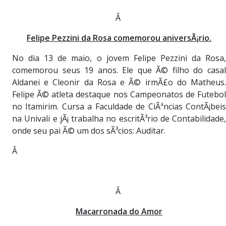
Â
Felipe Pezzini da Rosa comemorou aniversÃ¡rio.
No dia 13 de maio, o jovem Felipe Pezzini da Rosa,
comemorou seus 19 anos. Ele que Ã© filho do casal
Aldanei e Cleonir da Rosa e Ã© irmÃ£o do Matheus.
Felipe Ã© atleta destaque nos Campeonatos de Futebol
no Itamirim. Cursa a Faculdade de CiÃªncias ContÃ¡beis
na Univali e jÃ¡ trabalha no escritÃ³rio de Contabilidade,
onde seu pai Ã© um dos sÃ³cios: Auditar.
Â
Â
Macarronada do Amor