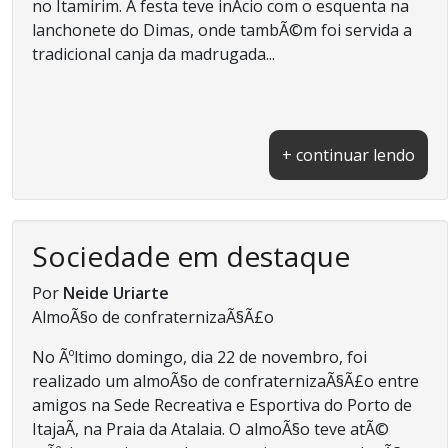
no Itamirim. A festa teve inÃ­cio com o esquenta na
lanchonete do Dimas, onde tambÃ©m foi servida a
tradicional canja da madrugada...
+ continuar lendo
Sociedade em destaque
Por
Neide Uriarte
AlmoÃ§o de confraternizaÃ§Ã£o
No Ãºltimo domingo, dia 22 de novembro, foi
realizado um almoÃ§o de confraternizaÃ§Ã£o entre
amigos na Sede Recreativa e Esportiva do Porto de
ItajaÃ­, na Praia da Atalaia. O almoÃ§o teve atÃ©