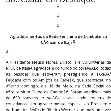
PUBLICAÇÕES LEGAIS
Â
CONTATO
Â
Â
Agradecimentos da Rede Feminina de Combate ao
CÃ¢ncer de ItajaÃ­.
Â
A Presidente Neusa Flores, Diretoria e VoluntÃ¡rias da
RFCC de ItajaÃ­ agradecem do fundo do coraÃ§Ã£o, todas
as pessoas que estiveram prestigiando a â€œ3Âª
Feijoada com os Amigos da Redeâ€, que aconteceu no
Ãºltimo domingo, dia 16 de Maio, na Sede Social do
â€œItamirim Clube de Campoâ€. Foram vendidos mais
de 600 convites, o salÃ£o estava lindo, repleto de
convidados! Um agradecimento especial ao Presidente
do Itamirim: SÃ©rgio Ribeiro Werner, que mais uma vez