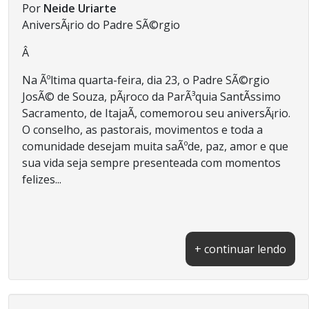
Por
Neide Uriarte
AniversÃ¡rio do Padre SÃ©rgio
Â
Na Ãºltima quarta-feira, dia 23, o Padre SÃ©rgio
JosÃ© de Souza, pÃ¡roco da ParÃ³quia SantÃ­ssimo
Sacramento, de ItajaÃ­, comemorou seu aniversÃ¡rio.
O conselho, as pastorais, movimentos e toda a
comunidade desejam muita saÃºde, paz, amor e que
sua vida seja sempre presenteada com momentos
felizes...
+ continuar lendo