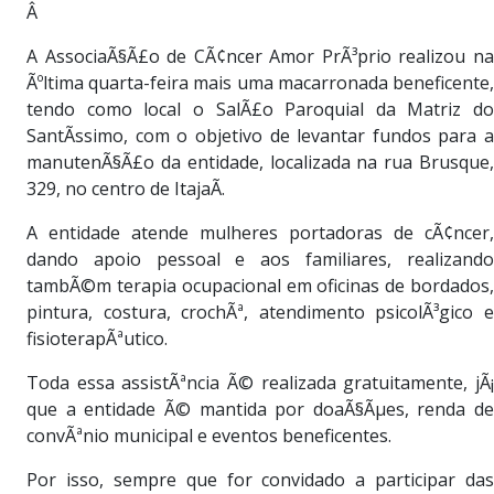
Â
A AssociaÃ§Ã£o de CÃ¢ncer Amor PrÃ³prio realizou na
Ãºltima quarta-feira mais uma macarronada beneficente,
tendo como local o SalÃ£o Paroquial da Matriz do
SantÃ­ssimo, com o objetivo de levantar fundos para a
manutenÃ§Ã£o da entidade, localizada na rua Brusque,
329, no centro de ItajaÃ­.
A entidade atende mulheres portadoras de cÃ¢ncer,
dando apoio pessoal e aos familiares, realizando
tambÃ©m terapia ocupacional em oficinas de bordados,
pintura, costura, crochÃª, atendimento psicolÃ³gico e
fisioterapÃªutico.
Toda essa assistÃªncia Ã© realizada gratuitamente, jÃ¡
que a entidade Ã© mantida por doaÃ§Ãµes, renda de
convÃªnio municipal e eventos beneficentes.
Por isso, sempre que for convidado a participar das