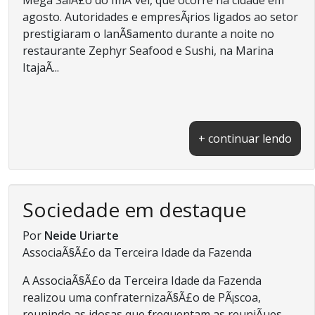
agosto. Autoridades e empresÃ¡rios ligados ao setor
prestigiaram o lanÃ§amento durante a noite no
restaurante Zephyr Seafood e Sushi, na Marina
ItajaÃ­...
+ continuar lendo
Sociedade em destaque
Por
Neide Uriarte
AssociaÃ§Ã£o da Terceira Idade da Fazenda
A AssociaÃ§Ã£o da Terceira Idade da Fazenda
realizou uma confraternizaÃ§Ã£o de PÃ¡scoa,
reunindo as idosas que frequentam as reuniÃµes