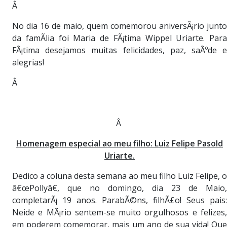
Â
No dia 16 de maio, quem comemorou aniversÃ¡rio junto
da famÃ­lia foi Maria de FÃ¡tima Wippel Uriarte. Para
FÃ¡tima desejamos muitas felicidades, paz, saÃºde e
alegrias!
Â
Â
Homenagem especial ao meu filho: Luiz Felipe Pasold
Uriarte.
Dedico a coluna desta semana ao meu filho Luiz Felipe, o
â€œPollyâ€, que no domingo, dia 23 de Maio,
completarÃ¡ 19 anos. ParabÃ©ns, filhÃ£o! Seus pais:
Neide e MÃ¡rio sentem-se muito orgulhosos e felizes,
em poderem comemorar, mais um ano de sua vida! Que