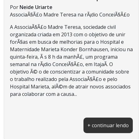
Por
Neide Uriarte
AssociaÃ§Ã£o Madre Teresa na rÃ¡dio ConceiÃ§Ã£o
A AssociaÃ§Ã£o Madre Teresa, sociedade civil
organizada criada em 2013 com o objetivo de unir
forÃ§as em busca de melhorias para o Hospital e
Maternidade Marieta Konder Bornhausen, iniciou na
quinta-feira, Ã s 8 h da manhÃ£, um programa
semanal na rÃ¡dio ConceiÃ§Ã£o, em ItajaÃ­. O
objetivo Ã© o de conscientizar a comunidade sobre
o trabalho realizado pela AssociaÃ§Ã£o e pelo
Hospital Marieta, alÃ©m de atrair novos associados
para colaborar com a causa...
+ continuar lendo