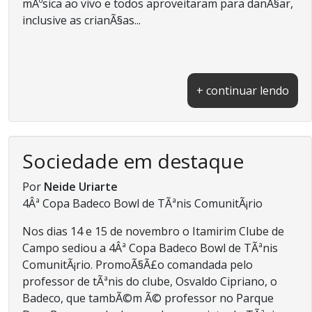
mÃºsica ao vivo e todos aproveitaram para danÃ§ar,
inclusive as crianÃ§as...
+ continuar lendo
Sociedade em destaque
Por
Neide Uriarte
4Âª Copa Badeco Bowl de TÃªnis ComunitÃ¡rio
Nos dias 14 e 15 de novembro o Itamirim Clube de
Campo sediou a 4Âª Copa Badeco Bowl de TÃªnis
ComunitÃ¡rio. PromoÃ§Ã£o comandada pelo
professor de tÃªnis do clube, Osvaldo Cipriano, o
Badeco, que tambÃ©m Ã© professor no Parque