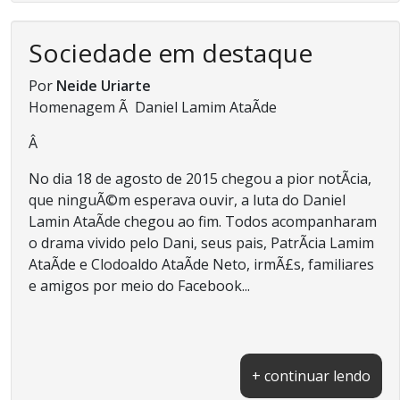
Sociedade em destaque
Por
Neide Uriarte
Homenagem Ã Daniel Lamim AtaÃ­de
Â
No dia 18 de agosto de 2015 chegou a pior notÃ­cia,
que ninguÃ©m esperava ouvir, a luta do Daniel
Lamin AtaÃ­de chegou ao fim. Todos acompanharam
o drama vivido pelo Dani, seus pais, PatrÃ­cia Lamim
AtaÃ­de e Clodoaldo AtaÃ­de Neto, irmÃ£s, familiares
e amigos por meio do Facebook...
+ continuar lendo