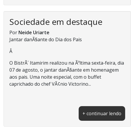
Sociedade em destaque
Por
Neide Uriarte
Jantar danÃ§ante do Dia dos Pais
Â
O BistrÃ´ Itamirim realizou na Ãºltima sexta-feira, dia
07 de agosto, o jantar danÃ§ante em homenagem
aos pais. Uma noite especial, com o buffet
caprichado do chef VÃ¢nio Victorino...
+ continuar lendo