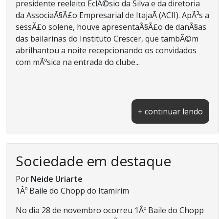
presidente reeleito EclÃ©sio da Silva e da diretoria
da AssociaÃ§Ã£o Empresarial de ItajaÃ­ (ACII). ApÃ³s a
sessÃ£o solene, houve apresentaÃ§Ã£o de danÃ§as
das bailarinas do Instituto Crescer, que tambÃ©m
abrilhantou a noite recepcionando os convidados
com mÃºsica na entrada do clube...
+ continuar lendo
Sociedade em destaque
Por
Neide Uriarte
1Âº Baile do Chopp do Itamirim
No dia 28 de novembro ocorreu 1Âº Baile do Chopp