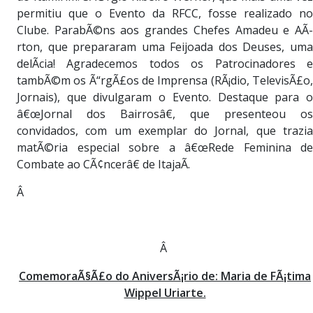
permitiu que o Evento da RFCC, fosse realizado no
Clube. ParabÃ©ns aos grandes Chefes Amadeu e AÃ­
rton, que prepararam uma Feijoada dos Deuses, uma
delÃ­cia! Agradecemos todos os Patrocinadores e
tambÃ©m os Ã“rgÃ£os de Imprensa (RÃ¡dio, TelevisÃ£o,
Jornais), que divulgaram o Evento. Destaque para o
â€œJornal dos Bairrosâ€, que presenteou os
convidados, com um exemplar do Jornal, que trazia
matÃ©ria especial sobre a â€œRede Feminina de
Combate ao CÃ¢ncerâ€ de ItajaÃ­.
Â
Â
ComemoraÃ§Ã£o do AniversÃ¡rio de: Maria de FÃ¡tima
Wippel Uriarte.