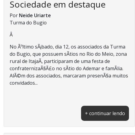
Sociedade em destaque
Por
Neide Uriarte
Turma do Bugio
Â
No Ãºltimo sÃ¡bado, dia 12, os associados da Turma
do Bugio, que possuem sÃ­tios no Rio do Meio, zona
rural de ItajaÃ­, participaram de uma festa de
confraternizaÃ§Ã£o no sÃ­tio do Ademar e famÃ­lia.
AlÃ©m dos associados, marcaram presenÃ§a muitos
convidados...
+ continuar lendo