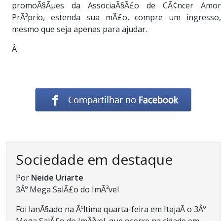
promoÃ§Ãµes da AssociaÃ§Ã£o de CÃ¢ncer Amor
PrÃ³prio, estenda sua mÃ£o, compre um ingresso,
mesmo que seja apenas para ajudar.
Â
Sociedade em destaque
Por
Neide Uriarte
3Âº Mega SalÃ£o do ImÃ³vel
Foi lanÃ§ado na Ãºltima quarta-feira em ItajaÃ­ o 3Âº
Mega SalÃ£o do ImÃ³vel, que ocorre na cidade em