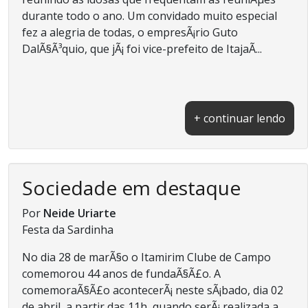
durante todo o ano. Um convidado muito especial
fez a alegria de todas, o empresÃ¡rio Guto
DalÃ§Ã³quio, que jÃ¡ foi vice-prefeito de ItajaÃ­...
+ continuar lendo
Sociedade em destaque
Por
Neide Uriarte
Festa da Sardinha
No dia 28 de marÃ§o o Itamirim Clube de Campo
comemorou 44 anos de fundaÃ§Ã£o. A
comemoraÃ§Ã£o acontecerÃ¡ neste sÃ¡bado, dia 02
de abril, a partir das 11h, quando serÃ¡ realizada a