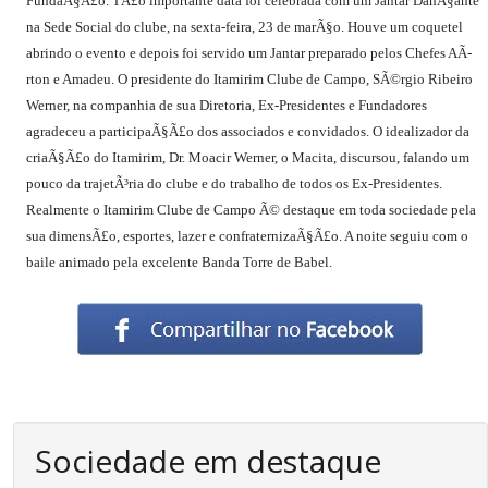
FundaÃ§Ã£o. TÃ£o importante data foi celebrada com um Jantar DanÃ§ante
na Sede Social do clube, na sexta-feira, 23 de marÃ§o. Houve um coquetel
abrindo o evento e depois foi servido um Jantar preparado pelos Chefes AÃ­
rton e Amadeu. O presidente do Itamirim Clube de Campo, SÃ©rgio Ribeiro
Werner, na companhia de sua Diretoria, Ex-Presidentes e Fundadores
agradeceu a participaÃ§Ã£o dos associados e convidados. O idealizador da
criaÃ§Ã£o do Itamirim, Dr. Moacir Werner, o Macita, discursou, falando um
pouco da trajetÃ³ria do clube e do trabalho de todos os Ex-Presidentes.
Realmente o Itamirim Clube de Campo Ã© destaque em toda sociedade pela
sua dimensÃ£o, esportes, lazer e confraternizaÃ§Ã£o. A noite seguiu com o
baile animado pela excelente Banda Torre de Babel.
Sociedade em destaque