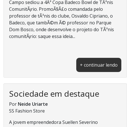
Campo sediou a 4Âª Copa Badeco Bowl de TÃªnis
ComunitÃ¡rio. PromoÃ§Ã£o comandada pelo
professor de tÃªnis do clube, Osvaldo Cipriano, o
Badeco, que tambÃ©m Ã© professor no Parque
Dom Bosco, onde desenvolve o projeto do TÃªnis
comunitÃ¡rio: saque essa ideia...
+ continuar lendo
Sociedade em destaque
Por
Neide Uriarte
SS Fashion Store
A jovem empreendedora Suellen Severino