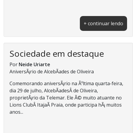
+ continuar lendo
Sociedade em destaque
Por
Neide Uriarte
AniversÃ¡rio de AlcebÃ­ades de Oliveira
Comemorando aniversÃ¡rio na Ãºltima quarta-feira,
dia 29 de julho, AlcebÃ­adesÂ de Oliveira,
proprietÃ¡rio da Telemar. Ele Ã© muito atuante no
Lions ClubÂ ItajaÃ­ Praia, onde participa hÃ¡ muitos
anos...