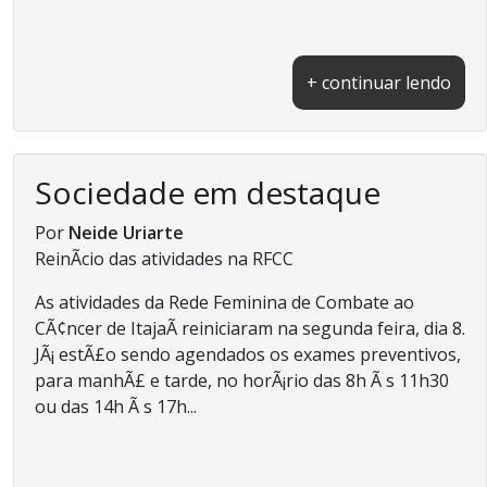
+ continuar lendo
Sociedade em destaque
Por
Neide Uriarte
ReinÃ­cio das atividades na RFCC
As atividades da Rede Feminina de Combate ao
CÃ¢ncer de ItajaÃ­ reiniciaram na segunda feira, dia 8.
JÃ¡ estÃ£o sendo agendados os exames preventivos,
para manhÃ£ e tarde, no horÃ¡rio das 8h Ã s 11h30
ou das 14h Ã s 17h...