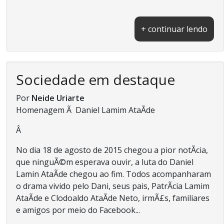
+ continuar lendo
Sociedade em destaque
Por
Neide Uriarte
Homenagem Ã Daniel Lamim AtaÃ­de
Â
No dia 18 de agosto de 2015 chegou a pior notÃ­cia,
que ninguÃ©m esperava ouvir, a luta do Daniel
Lamin AtaÃ­de chegou ao fim. Todos acompanharam
o drama vivido pelo Dani, seus pais, PatrÃ­cia Lamim
AtaÃ­de e Clodoaldo AtaÃ­de Neto, irmÃ£s, familiares
e amigos por meio do Facebook...