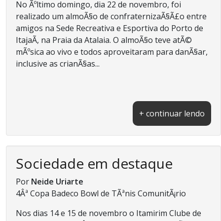
No Ãºltimo domingo, dia 22 de novembro, foi
realizado um almoÃ§o de confraternizaÃ§Ã£o entre
amigos na Sede Recreativa e Esportiva do Porto de
ItajaÃ­, na Praia da Atalaia. O almoÃ§o teve atÃ©
mÃºsica ao vivo e todos aproveitaram para danÃ§ar,
inclusive as crianÃ§as...
+ continuar lendo
Sociedade em destaque
Por
Neide Uriarte
4Âª Copa Badeco Bowl de TÃªnis ComunitÃ¡rio
Nos dias 14 e 15 de novembro o Itamirim Clube de