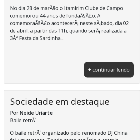
No dia 28 de marÃ§o o Itamirim Clube de Campo
comemorou 44 anos de fundaÃ§Ã£o. A
comemoraÃ§Ã£o acontecerÃ¡ neste sÃ¡bado, dia 02
de abril, a partir das 11h, quando serÃ¡ realizada a
3Âª Festa da Sardinha...
+ continuar lendo
Sociedade em destaque
Por
Neide Uriarte
Baile retrÃ´
O baile retrÃ´ organizado pelo renomado DJ China