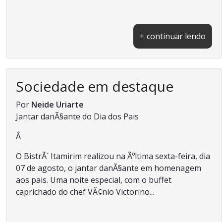
+ continuar lendo
Sociedade em destaque
Por
Neide Uriarte
Jantar danÃ§ante do Dia dos Pais
Â
O BistrÃ´ Itamirim realizou na Ãºltima sexta-feira, dia
07 de agosto, o jantar danÃ§ante em homenagem
aos pais. Uma noite especial, com o buffet
caprichado do chef VÃ¢nio Victorino...