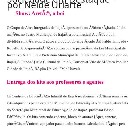
por Neide Uriarte
PUBLICAÇÕES LEGAIS
CONTATO
Show: AretÃ©, o boi
O Grupo de Artes Integradas de ItajaÃ­, apresentou no Ãºltimo sÃ¡bado, 24 de
marÃ§o, no Teatro Municipal de ItajaÃ­, a obra musical AretÃ©, o boi,
dividida em trÃªs atos. O autor e produtor do espetÃ¡culo Ã© Pablo Trindade -
Roballo.Â A apresentaÃ§Ã£o contou com o patrocÃ­nio da Lei Municipal de
Incentivo Ã Cultura e Prefeitura Municipal de ItajaÃ­ e teve apoio do Porto de
ItajaÃ­,Â FundaÃ§Ã£o Cultural de ItajaÃ­, ConservatÃ³rio de MÃºsica Popular
Cidade de ItajaÃ­, RÃ¡dio Univali FM e Univali.
Entrega dos kits aos professores e agentes
Os Centros de EducaÃ§Ã£o Infantil de ItajaÃ­ receberam na Ãºltima semana os
kits adquiridos pela Secretaria Municipal de EducaÃ§Ã£o de ItajaÃ­, atravÃ©s
do SecretÃ¡rio Municipal de EducaÃ§Ã£o de ItajaÃ­, professor Edson
Dâ€™Ãvila. Os kits contendo caderno, bloco de anotaÃ§Ãµes, canetas,
pincÃ©is atÃ´micos, apagador para quadro branco, calculadora, lÃ¡pis e pen