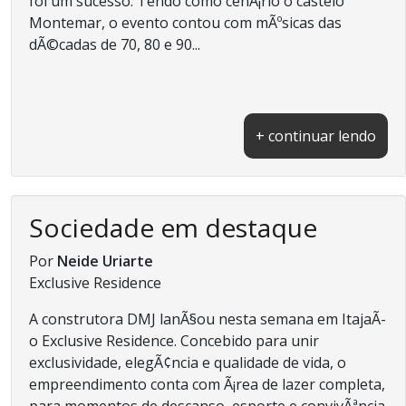
foi um sucesso. Tendo como cenÃ¡rio o castelo
Montemar, o evento contou com mÃºsicas das
dÃ©cadas de 70, 80 e 90...
+ continuar lendo
Sociedade em destaque
Por
Neide Uriarte
Exclusive Residence
A construtora DMJ lanÃ§ou nesta semana em ItajaÃ­
o Exclusive Residence. Concebido para unir
exclusividade, elegÃ¢ncia e qualidade de vida, o
empreendimento conta com Ã¡rea de lazer completa,
para momentos de descanso, esporte e convivÃªncia