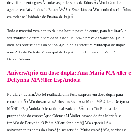
drive foram entregues Ã todas as professoras da EducaÃ§Ã£o Infantil e
agentes em Atividades de EducaÃ§Ã£o. Esses kits estÃ£o sendo distribuÃ­dos
em todas as Unidades de Ensino de ItajaÃ­.
Todo o material vem dentro de uma bonita pasta de couro, para facilitarÂ o
seu manuseio dentro e fora da sala de aula. Ã‰ a prova da valorizaÃ§Ã£o
dada aos profissionais da educaÃ§Ã£o pela Prefeitura Municipal de ItajaÃ­,
atravÃ©s do Prefeito Municipal de ItajaÃ­ Jandir Bellini e da Vice-Prefeita
Dalva Rehnius.
AniversÃ¡rio em dose dupla: Ana Maria MÃ¼ller e
Dettynha MÃ¼ller EspÃ­ndola
No dia 24 de marÃ§o foi realizada uma festa surpresa em dose dupla para
comemoraÃ§Ã£o dos aniversÃ¡rios das Sras. Ana Maria MÃ¼ller e Dettynha
MÃ¼ller EspÃ­ndola. A festa foi realizada no SÃ­tio do Tio Finuca, de
propriedade do empresÃ¡rio Odemar MÃ¼ller, esposo de Ana MariaÂ e
irmÃ£o de Dettynha. O Padre Milani fez a oraÃ§Ã£o especial Ã s
aniversariantes antes do almoÃ§o ser servido. Muita emoÃ§Ã£o, sorrisos e