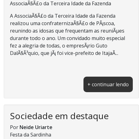
AssociaÃ§Ã£o da Terceira Idade da Fazenda
A AssociaÃ§Ã£o da Terceira Idade da Fazenda
realizou uma confraternizaÃ§Ã£o de PÃ¡scoa,
reunindo as idosas que frequentam as reuniÃµes
durante todo o ano. Um convidado muito especial
fez a alegria de todas, o empresÃ¡rio Guto
DalÃ§Ã³quio, que jÃ¡ foi vice-prefeito de ItajaÃ­...
+ continuar lendo
Sociedade em destaque
Por
Neide Uriarte
Festa da Sardinha