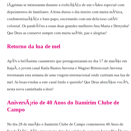
lÃ¡grimas se misturaram durante a exibiÃ§Ã£o de um vÃ­deo especial com
depoimentos de familiares. A festa durou o dia inteiro com muita mÃºsica,
confraternizaÃ§Ã£o e bate-papo, encerrando com um delicioso cafÃ©
colonial. Os parabÃ©ns a essas duas grandes mulheres Ana Maria e Dettynha!
Que Deus as conserve sempre com muita saÃºde, paz e alegrias!
Retorno da lua de mel
ApÃ³s o belÃ­ssimo casamento que protagonizaram no dia 17 de marÃ§o em
ItajaÃ­, o jovem casal Karla Bastos Anversa e Wagner Bittencourt Anversa
retornaram esta semana de uma viagem internacional onde curtiram sua lua de
mel. As boas-vindas a este casal lindo e querido! Que Deus abenÃ§oe vocÃªs,
nesta nova caminhada a dois!
AniversÃ¡rio de 40 Anos do Itamirim Clube de
Campo
No dia 28 de marÃ§o o Itamirim Clube de Campo comemorou 40 Anos de