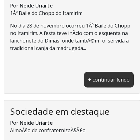
Por
Neide Uriarte
1Âº Baile do Chopp do Itamirim
No dia 28 de novembro ocorreu 1Âº Baile do Chopp
no Itamirim. A festa teve inÃ­cio com o esquenta na
lanchonete do Dimas, onde tambÃ©m foi servida a
tradicional canja da madrugada...
+ continuar lendo
Sociedade em destaque
Por
Neide Uriarte
AlmoÃ§o de confraternizaÃ§Ã£o