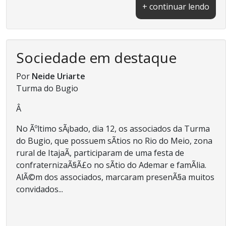
+ continuar lendo
Sociedade em destaque
Por
Neide Uriarte
Turma do Bugio
Â
No Ãºltimo sÃ¡bado, dia 12, os associados da Turma
do Bugio, que possuem sÃ­tios no Rio do Meio, zona
rural de ItajaÃ­, participaram de uma festa de
confraternizaÃ§Ã£o no sÃ­tio do Ademar e famÃ­lia.
AlÃ©m dos associados, marcaram presenÃ§a muitos
convidados...