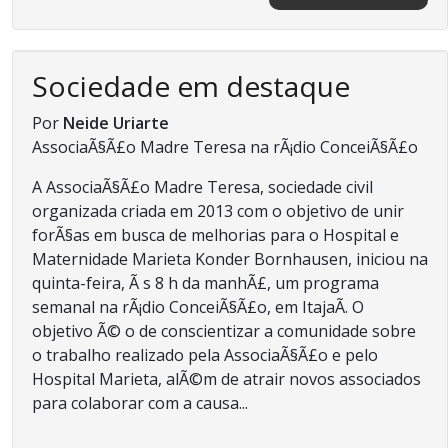
Sociedade em destaque
Por
Neide Uriarte
AssociaÃ§Ã£o Madre Teresa na rÃ¡dio ConceiÃ§Ã£o
A AssociaÃ§Ã£o Madre Teresa, sociedade civil
organizada criada em 2013 com o objetivo de unir
forÃ§as em busca de melhorias para o Hospital e
Maternidade Marieta Konder Bornhausen, iniciou na
quinta-feira, Ã s 8 h da manhÃ£, um programa
semanal na rÃ¡dio ConceiÃ§Ã£o, em ItajaÃ­. O
objetivo Ã© o de conscientizar a comunidade sobre
o trabalho realizado pela AssociaÃ§Ã£o e pelo
Hospital Marieta, alÃ©m de atrair novos associados
para colaborar com a causa...