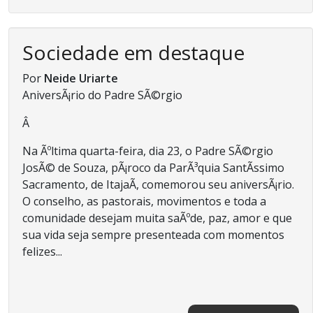
Sociedade em destaque
Por
Neide Uriarte
AniversÃ¡rio do Padre SÃ©rgio
Â
Na Ãºltima quarta-feira, dia 23, o Padre SÃ©rgio
JosÃ© de Souza, pÃ¡roco da ParÃ³quia SantÃ­ssimo
Sacramento, de ItajaÃ­, comemorou seu aniversÃ¡rio.
O conselho, as pastorais, movimentos e toda a
comunidade desejam muita saÃºde, paz, amor e que
sua vida seja sempre presenteada com momentos
felizes...