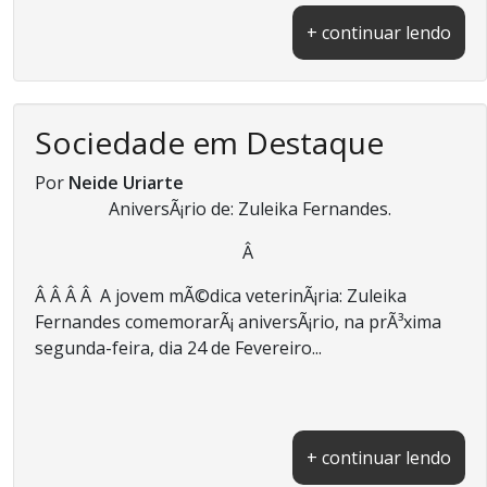
+ continuar lendo
Sociedade em Destaque
Por
Neide Uriarte
AniversÃ¡rio de: Zuleika Fernandes.
Â
Â Â Â Â A jovem mÃ©dica veterinÃ¡ria: Zuleika
Fernandes comemorarÃ¡ aniversÃ¡rio, na prÃ³xima
segunda-feira, dia 24 de Fevereiro...
+ continuar lendo