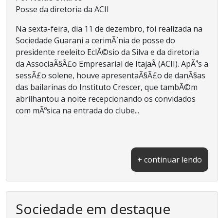
Posse da diretoria da ACII
Na sexta-feira, dia 11 de dezembro, foi realizada na
Sociedade Guarani a cerimÃ´nia de posse do
presidente reeleito EclÃ©sio da Silva e da diretoria
da AssociaÃ§Ã£o Empresarial de ItajaÃ­ (ACII). ApÃ³s a
sessÃ£o solene, houve apresentaÃ§Ã£o de danÃ§as
das bailarinas do Instituto Crescer, que tambÃ©m
abrilhantou a noite recepcionando os convidados
com mÃºsica na entrada do clube...
+ continuar lendo
Sociedade em destaque