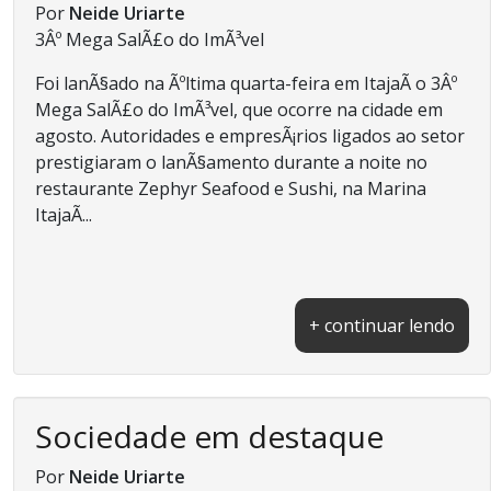
Por
Neide Uriarte
3Âº Mega SalÃ£o do ImÃ³vel
Foi lanÃ§ado na Ãºltima quarta-feira em ItajaÃ­ o 3Âº
Mega SalÃ£o do ImÃ³vel, que ocorre na cidade em
agosto. Autoridades e empresÃ¡rios ligados ao setor
prestigiaram o lanÃ§amento durante a noite no
restaurante Zephyr Seafood e Sushi, na Marina
ItajaÃ­...
+ continuar lendo
Sociedade em destaque
Por
Neide Uriarte