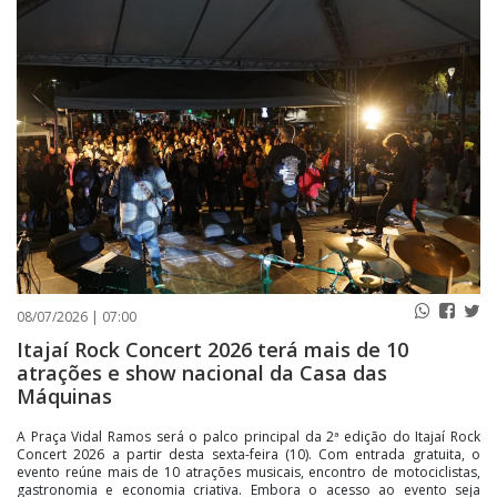
PUBLICAÇÕES LEGAIS
CONTATO
08/07/2026 | 07:00
Itajaí Rock Concert 2026 terá mais de 10
atrações e show nacional da Casa das
Máquinas
A Praça Vidal Ramos será o palco principal da 2ª edição do Itajaí Rock
Concert 2026 a partir desta sexta-feira (10). Com entrada gratuita, o
evento reúne mais de 10 atrações musicais, encontro de motociclistas,
gastronomia e economia criativa. Embora o acesso ao evento seja