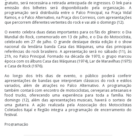
gratuito, será necessária a retirada antecipada de ingressos. O link para
emissão dos bilhetes será disponibilizado pela organização. A
programação será distribuída entre o Palco Principal, na Praça Vidal
Ramos, e o Palco Alternativo, na Praça dos Correios, com apresentações
que percorrem diferentes vertentes do rock e vai até o domingo (12).
O evento celebra duas datas importantes para os fãs do gênero: o Dia
Mundial do Rock, comemorado em 13 de julho, e o Dia do Motociclista,
celebrado em 27 de julho. O grande destaque desta edição é o show
nacional da lendária banda Casa das Máquinas, uma das principais
referências do rock brasileiro. A apresentação será no sábado (11), às
21h, no Palco Principal. Formado na década de 1970, o grupo marcou
época com os álbuns Casa das Máquinas (1974), Lar de Maravilhas (1975)
e Casa de Rock (1976).
Ao longo dos três dias de evento, o público poderá conferir
apresentações de bandas que interpretam clássicos do rock e estilos
variados, além de atrações no Palco Alternativo. A programação
também contará com encontro de motociclistas, cervejarias artesanais e
food trucks, oferecendo uma experiência para toda a família. No
domingo (12), além das apresentações musicais, haverá o sorteio de
uma guitarra. A ação realizada pela Associação dos Motociclistas
Coletados Itajaí e Região integra a programação de encerramento do
festival.
Programação
Sexta-feira (10/07)