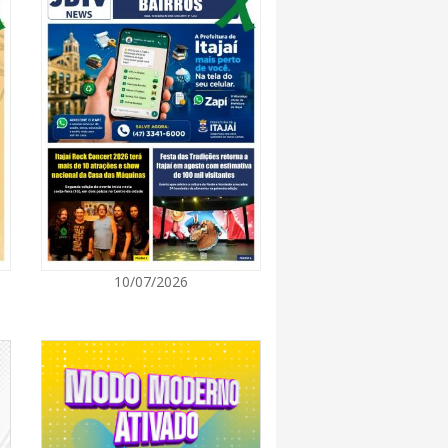
7:00
 de Ensino inicia entrega de novos uniformes
ras
7:00
Norte de SC expande e abre primeira unidade
is
7:00
10/07/2026
ção europeia ocorre enquanto inteligência
ta centers e carros elétricos elevam a demanda
rmazenamento no centro do debate
7:00
m navegantino estreia no Cineteatro
ebate sobre direitos da mulher