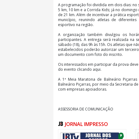
A programação foi dividida em dois dias: no
5 km, 10 km e a Corrida Kids; já no domingo 
de 21 km. Além de incentivar a prática espo
município, reunindo atletas de diferentes
esportivo na região.
A organização também divulgou os horár
participantes. A entrega será realizada na s
sábado (18), das 9h às 15h. Os atletas que 
estabelecidos poderão autorizar um terceiro 
um documento com foto do inscrito.
Os interessados em participar da prova devem r
do evento clicando aqui.
A 1ª Meia Maratona de Balneário Piçarras 
Balneário Piçarras, por meio da Secretaria de
com empresas apoiadoras.
ASSESSORIA DE COMUNICAÇÃO
Texto, Emilly Geremias, estagiária
JORNAL IMPRESSO
Foto: Meia Maratona Balneário Piçarras