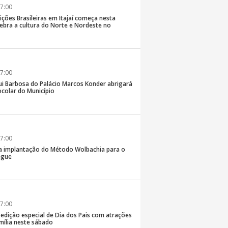
7:00
ições Brasileiras em Itajaí começa nesta
elebra a cultura do Norte e Nordeste no
7:00
ui Barbosa do Palácio Marcos Konder abrigará
colar do Município
7:00
 na implantação do Método Wolbachia para o
ngue
7:00
á edição especial de Dia dos Pais com atrações
mília neste sábado