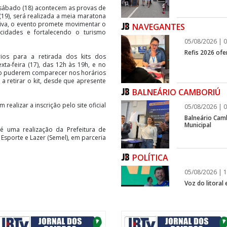
 sábado (18) acontecem as provas de
(19), será realizada a meia maratona
rtiva, o evento promete movimentar o
NAVEGANTES
 cidades e fortalecendo o turismo
05/08/2026 | 0
Refis 2026 of
ios para a retirada dos kits dos
exta-feira (17), das 12h às 19h, e no
não puderem comparecer nos horários
a retirar o kit, desde que apresente
BALNEÁRIO CAMBORIÚ
ealizar a inscrição pelo site oficial
05/08/2026 | 0
Balneário Cam
Municipal
é uma realização da Prefeitura de
 Esporte e Lazer (Semel), em parceria
POLÍTICA
05/08/2026 | 1
Voz do litoral
infraestrutura
ITAPEMA