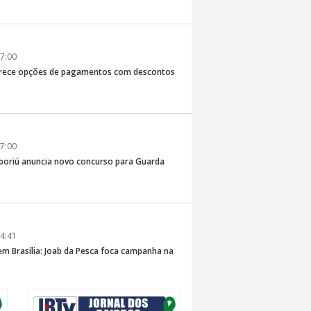
7:00
erece opções de pagamentos com descontos
7:00
boriú anuncia novo concurso para Guarda
4:41
 em Brasília: Joab da Pesca foca campanha na
 e defesa dos pescadores da AMFRI