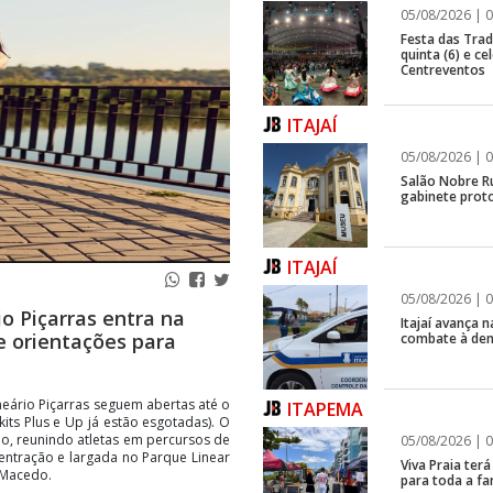
05/08/2026 | 0
Festa das Trad
quinta (6) e c
Centreventos
ITAJAÍ
05/08/2026 | 0
Salão Nobre R
gabinete proto
ITAJAÍ
05/08/2026 | 0
o Piçarras entra na
Itajaí avança
e orientações para
combate à de
neário Piçarras seguem abertas até o
ITAPEMA
kits Plus e Up já estão esgotadas). O
lho, reunindo atletas em percursos de
05/08/2026 | 0
entração e largada no Parque Linear
Viva Praia ter
 Macedo.
para toda a fa