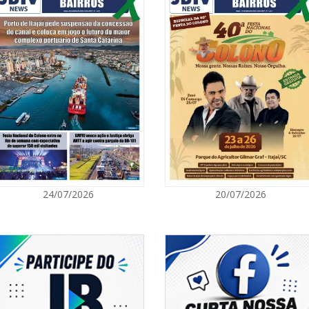
05/08/2026 | 0
Rede Municipal
para merendei
GERAL
05/08/2026 | 0
Sorveteria do 
em Florianópol
GERAL
05/08/2026 | 0
24/07/2026
20/07/2026
Queda na gera
artificial, da
e colocam o a
energético
NAVEGANTES
05/08/2026 | 0
Curta-metrage
Carecão com d