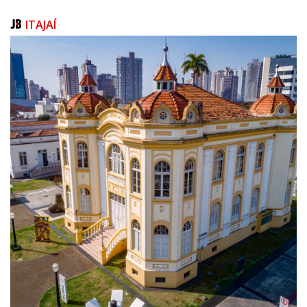
transmissão da dengue, da zika e da chikungunya.
ITAJAÍ
O monitoramento utilizará armadilhas chamadas ovitrampas, instaladas
em diferentes pontos da cidade. Os ovos coletados serão analisados em
laboratório para identificar a presença da Wolbachia e acompanhar sua
dispersão em cada região.
A estratégia já apresentou resultados positivos em diversas cidades
brasileiras e de outros países. Em Niterói (RJ), por exemplo, contribuiu
para uma redução de até 70% nos casos de dengue, além de impactos
positivos no controle da zika e da chikungunya. A iniciativa é
recomendada pela Organização Mundial da Saúde (OMS) e aprovada
pela Agência Nacional de Vigilância Sanitária (Anvisa).
Baseada em evidências científicas, a tecnologia é segura, natural e
sustentável. Os mosquitos utilizados não são transgênicos, não recebem
produtos químicos e não passam por modificação genética. Desde 2011,
eles já foram liberados em 14 países, sem registros de impactos à saúde
humana, aos animais ou ao meio ambiente. Estudos também
demonstram que a Wolbachia permanece estável na população de
mosquitos mesmo anos após as primeiras liberações.
A nova estratégia complementa as ações já realizadas pela Prefeitura no
combate à dengue. Por isso, a população deve continuar eliminando
recipientes que acumulam água e adotando os cuidados para evitar a
proliferação do Aedes aegypti. Durante o período de soltura, os
moradores também podem continuar utilizando normalmente
aerossóis, raquetes elétricas e outros métodos individuais para eliminar