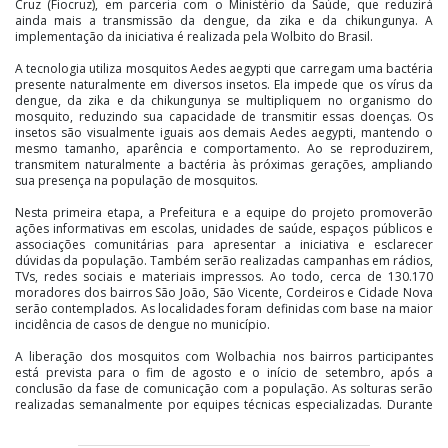
Cruz (Fiocruz), em parceria com o Ministério da Saúde, que reduzirá
ainda mais a transmissão da dengue, da zika e da chikungunya. A
implementação da iniciativa é realizada pela Wolbito do Brasil.
A tecnologia utiliza mosquitos Aedes aegypti que carregam uma bactéria
presente naturalmente em diversos insetos. Ela impede que os vírus da
dengue, da zika e da chikungunya se multipliquem no organismo do
mosquito, reduzindo sua capacidade de transmitir essas doenças. Os
insetos são visualmente iguais aos demais Aedes aegypti, mantendo o
mesmo tamanho, aparência e comportamento. Ao se reproduzirem,
transmitem naturalmente a bactéria às próximas gerações, ampliando
sua presença na população de mosquitos.
Nesta primeira etapa, a Prefeitura e a equipe do projeto promoverão
ações informativas em escolas, unidades de saúde, espaços públicos e
associações comunitárias para apresentar a iniciativa e esclarecer
dúvidas da população. Também serão realizadas campanhas em rádios,
TVs, redes sociais e materiais impressos. Ao todo, cerca de 130.170
moradores dos bairros São João, São Vicente, Cordeiros e Cidade Nova
serão contemplados. As localidades foram definidas com base na maior
incidência de casos de dengue no município.
A liberação dos mosquitos com Wolbachia nos bairros participantes
está prevista para o fim de agosto e o início de setembro, após a
conclusão da fase de comunicação com a população. As solturas serão
realizadas semanalmente por equipes técnicas especializadas. Durante
todo o processo, o município acompanhará a presença da bactéria na
população de mosquitos e os resultados da estratégia na redução da