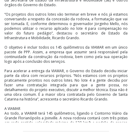
da Secretaria de Estado da Infraestrutura e Mobilidade (SIE) e outros
órgãos do Governo do Estado.
“Os projetos dos outros lotes vão terminar em breve e nós já estamos
conversando a respeito da concessão da rodovia, a formatação que vai
ser tomada. E, conforme determinou o governador Jorginho Mello, nós
podemos utilizar o recurso aplicado no lote 4 para compensação no
valor do futuro pedágio”, destacou o secretário de Estado da
Infraestrutura e Mobilidade, Ricardo Grando.
O objetivo é incluir todos os 145 quilômetros da VIAMAR em um único
pacote de PPP. Assim, a empresa que assumir será responsável pela
continuidade da construção da rodovia, bem como pela sua operação
logo após a conclusão dos serviços.
Para acelerar a entrega da VIAMAR, o Governo do Estado decidiu iniciar
parte da obra com recursos próprios. “Nós estamos com os projetos
praticamente prontos nos outros lotes. No lote 4 a gente decidiu por
fazer uma contratação integrada para que a gente possa, no
detalhamento do projeto executivo, discutir a melhor técnica. Essa não é
uma obra comum. É a maior obra contratada pelo Governo de Santa
Catarina na história”, acrescenta o secretário Ricardo Grando.
A VIAMAR
Ao todo, a VIAMAR terá 145 quilômetros, ligando o Contorno Viário da
Grande Florianópolis a Joinville. A nova rodovia contará com três pistas
em cada sentido, velocidade máxima de 120 km/h e padrão de serviço
classe 0 – o que garante baixo número de interseções e acessos,