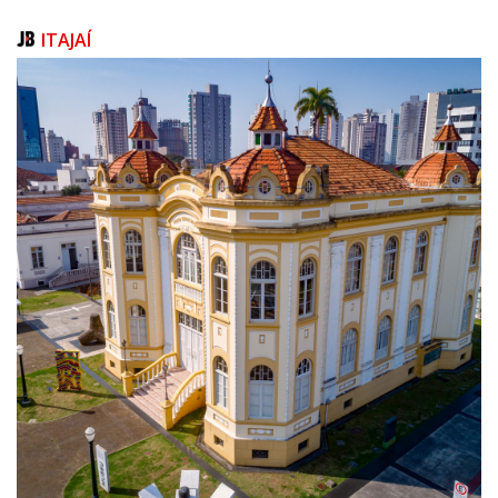
priorizando o tráfego expresso. O investimento total deve superar R$ 8
bilhões.
ITAJAÍ
O trecho inicial, correspondente ao lote 4, tem 24,6 quilômetros de
extensão entre a SC-486, em Itajaí, e a SC-414, entre Luiz Alves e
Navegantes. O investimento previsto, conforme a SIE, soma
aproximadamente R$ 2,2 bilhões. Projetados de forma independente, os
lotes da VIAMAR têm funcionalidade própria. Ou seja, podem ser
liberados ao tráfego assim que forem concluídos.